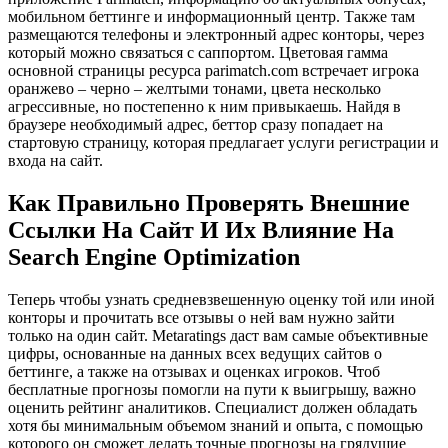
мобильном беттинге и информационный центр. Также там
размещаются телефоны и электронный адрес конторы, через
который можно связаться с саппортом. Цветовая гамма
основной страницы ресурса parimatch.com встречает игрока
оранжево – черно – желтыми тонами, цвета несколько
агрессивные, но постепенно к ним привыкаешь. Найдя в
браузере необходимый адрес, беттор сразу попадает на
стартовую страницу, которая предлагает услуги регистрации и
входа на сайт.
Как Правильно Проверять Внешние
Ссылки На Сайт И Их Влияние На
Search Engine Optimization
Теперь чтобы узнать средневзвешенную оценку той или иной
конторы и прочитать все отзывы о ней вам нужно зайти
только на один сайт. Metaratings даст вам самые объективные
цифры, основанные на данных всех ведущих сайтов о
беттинге, а также на отзывах и оценках игроков. Чтоб
бесплатные прогнозы помогли на пути к выигрышу, важно
оценить рейтинг аналитиков. Специалист должен обладать
хотя бы минимальным объемом знаний и опыта, с помощью
которого он сможет делать точные прогнозы на грядущие