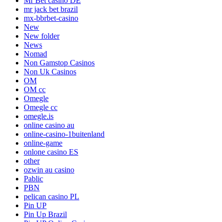
Mr Bet casino DE
mr jack bet brazil
mx-bbrbet-casino
New
New folder
News
Nomad
Non Gamstop Casinos
Non Uk Casinos
OM
OM cc
Omegle
Omegle cc
omegle.is
online casino au
online-casino-1buitenland
online-game
onlone casino ES
other
ozwin au casino
Pablic
PBN
pelican casino PL
Pin UP
Pin Up Brazil