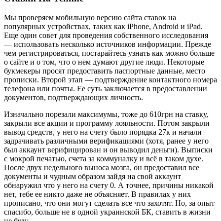
Мы проверяем мобильную версию сайта ставок на
популярных устройствах, таких как iPhone, Android и iPad.
Еще один совет для проведения собственного исследования
— использовать несколько источников информации. Прежде
чем регистрироваться, постарайтесь узнать как можно больше
о сайте и о том, что о нем думают другие люди. Некоторые
букмекеры просят предоставить паспортные данные, место
прописки. Второй этап — подтверждение контактного номера
телефона или почты. Ее суть заключается в предоставлении
документов, подтверждающих личность.
Изначально порезали максимумы, тоже до 610грн на ставку,
закрыли все акции и программу лояльности. Потом закрыли
вывод средств, у него на счету было порядка 27к и начали
задрачивать различными верификациями (хотя, ранее у него
был аккаунт верифицирован и он выводил деньги). Выписки
с мокрой печатью, счета за коммуналку и всё в таком духе.
После двух недельного выноса мозга, он предоставил все
документы и чудным образом зайдя на свой аккаунт
обнаружил что у него на счету 0. А точнее, причины никакой
нет, тебе ее никто даже не объясняет. В правилах у них
прописано, что они могут сделать все что захотят. Но, за опыт
спасибо, больше не в одной украинской БК, ставить в жизни
не буду.