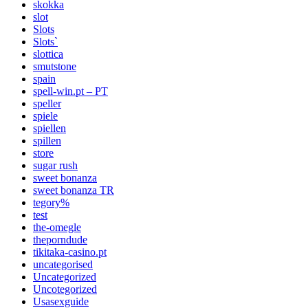
skokka
slot
Slots
Slots`
slottica
smutstone
spain
spell-win.pt – PT
speller
spiele
spiellen
spillen
store
sugar rush
sweet bonanza
sweet bonanza TR
tegory%
test
the-omegle
theporndude
tikitaka-casino.pt
uncategorised
Uncategorized
Uncotegorized
Usasexguide