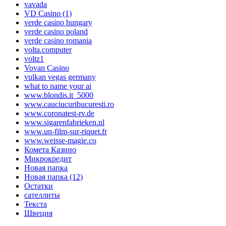
vavada
VD Casino (1)
verde casino hungary
verde casino poland
verde casino romania
volta.computer
voltz1
Vovan Casino
vulkan vegas germany
what to name your ai
www.blondis.it_5000
www.cauciucuribucuresti.ro
www.coronatest-rv.de
www.sigarenfabrieken.nl
www.un-film-sur-riquet.fr
www.weisse-magie.co
Комета Казино
Микрокредит
Новая папка
Новая папка (12)
Остатки
сателлиты
Текста
Швеция