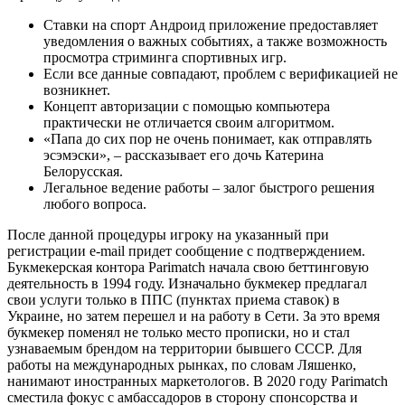
Ставки на спорт Андроид приложение предоставляет
уведомления о важных событиях, а также возможность
просмотра стриминга спортивных игр.
Если все данные совпадают, проблем с верификацией не
возникнет.
Концепт авторизации с помощью компьютера
практически не отличается своим алгоритмом.
«Папа до сих пор не очень понимает, как отправлять
эсэмэски», – рассказывает его дочь Катерина
Белорусская.
Легальное ведение работы – залог быстрого решения
любого вопроса.
После данной процедуры игроку на указанный при
регистрации e-mail придет сообщение с подтверждением.
Букмекерская контора Parimatch начала свою беттинговую
деятельность в 1994 году. Изначально букмекер предлагал
свои услуги только в ППС (пунктах приема ставок) в
Украине, но затем перешел и на работу в Сети. За это время
букмекер поменял не только место прописки, но и стал
узнаваемым брендом на территории бывшего СССР. Для
работы на международных рынках, по словам Ляшенко,
нанимают иностранных маркетологов. В 2020 году Parimatch
сместила фокус с амбассадоров в сторону спонсорства и