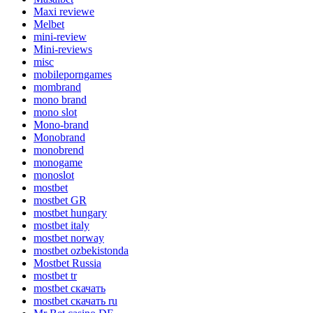
Maxi reviewe
Melbet
mini-review
Mini-reviews
misc
mobileporngames
mombrand
mono brand
mono slot
Mono-brand
Monobrand
monobrend
monogame
monoslot
mostbet
mostbet GR
mostbet hungary
mostbet italy
mostbet norway
mostbet ozbekistonda
Mostbet Russia
mostbet tr
mostbet скачать
mostbet скачать ru