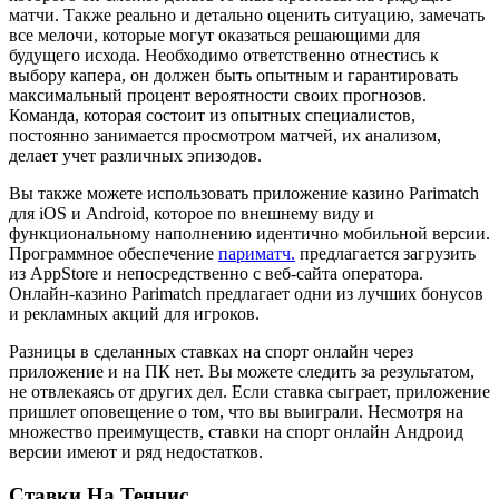
матчи. Также реально и детально оценить ситуацию, замечать
все мелочи, которые могут оказаться решающими для
будущего исхода. Необходимо ответственно отнестись к
выбору капера, он должен быть опытным и гарантировать
максимальный процент вероятности своих прогнозов.
Команда, которая состоит из опытных специалистов,
постоянно занимается просмотром матчей, их анализом,
делает учет различных эпизодов.
Вы также можете использовать приложение казино Parimatch
для iOS и Android, которое по внешнему виду и
функциональному наполнению идентично мобильной версии.
Программное обеспечение
париматч.
предлагается загрузить
из AppStore и непосредственно с веб-сайта оператора.
Онлайн-казино Parimatch предлагает одни из лучших бонусов
и рекламных акций для игроков.
Разницы в сделанных ставках на спорт онлайн через
приложение и на ПК нет. Вы можете следить за результатом,
не отвлекаясь от других дел. Если ставка сыграет, приложение
пришлет оповещение о том, что вы выиграли. Несмотря на
множество преимуществ, ставки на спорт онлайн Андроид
версии имеют и ряд недостатков.
Ставки На Теннис