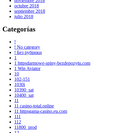
noviembre 2018
octubre 2018
septiembre 2018
julio 2018
Categorías
!
! No category
! Без рубрики
1
1 httpsdarmowe-spiny-bezdepozytu.com
1 Win Aviator
10
102-151
1030i
10390_sat
10400_sat
11
11 casino-total.online
11 httpsgama-casino.eu.com
111
112
11800_prod
12