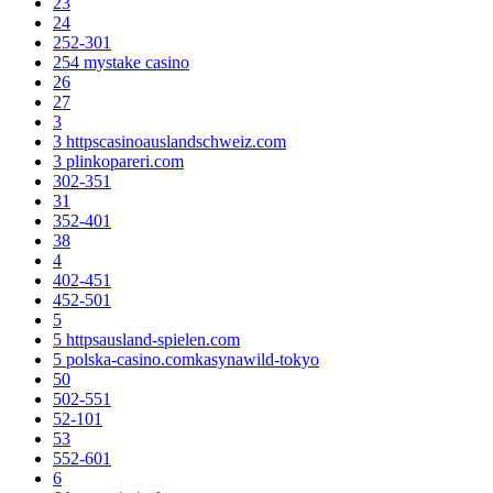
23
24
252-301
254 mystake casino
26
27
3
3 httpscasinoauslandschweiz.com
3 plinkopareri.com
302-351
31
352-401
38
4
402-451
452-501
5
5 httpsausland-spielen.com
5 polska-casino.comkasynawild-tokyo
50
502-551
52-101
53
552-601
6