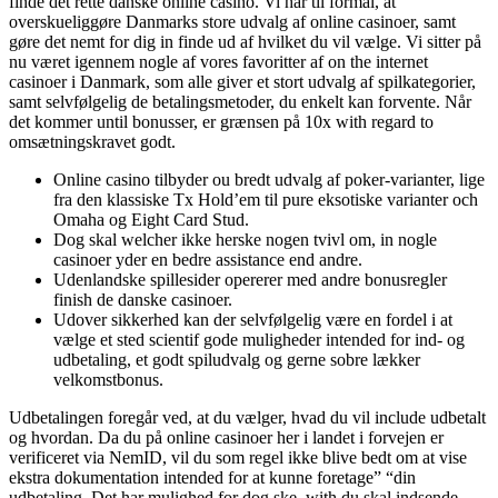
finde det rette danske online casino. Vi har til formål, at
overskueliggøre Danmarks store udvalg af online casinoer, samt
gøre det nemt for dig in finde ud af hvilket du vil vælge. Vi sitter på
nu været igennem nogle af vores favoritter af on the internet
casinoer i Danmark, som alle giver et stort udvalg af spilkategorier,
samt selvfølgelig de betalingsmetoder, du enkelt kan forvente. Når
det kommer until bonusser, er grænsen på 10x with regard to
omsætningskravet godt.
Online casino tilbyder ou bredt udvalg af poker-varianter, lige
fra den klassiske Tx Hold’em til pure eksotiske varianter och
Omaha og Eight Card Stud.
Dog skal welcher ikke herske nogen tvivl om, in nogle
casinoer yder en bedre assistance end andre.
Udenlandske spillesider opererer med andre bonusregler
finish de danske casinoer.
Udover sikkerhed kan der selvfølgelig være en fordel i at
vælge et sted scientif gode muligheder intended for ind- og
udbetaling, et godt spiludvalg og gerne sobre lækker
velkomstbonus.
Udbetalingen foregår ved, at du vælger, hvad du vil include udbetalt
og hvordan. Da du på online casinoer her i landet i forvejen er
verificeret via NemID, vil du som regel ikke blive bedt om at vise
ekstra dokumentation intended for at kunne foretage” “din
udbetaling. Det har mulighed for dog ske, with du skal indsende