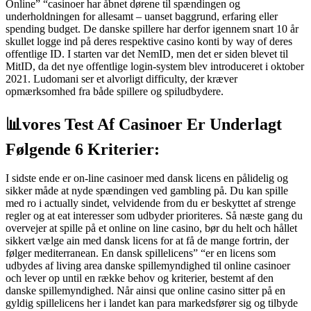
Online” “casinoer har åbnet dørene til spændingen og
underholdningen for allesamt – uanset baggrund, erfaring eller
spending budget. De danske spillere har derfor igennem snart 10 år
skullet logge ind på deres respektive casino konti by way of deres
offentlige ID. I starten var det NemID, men det er siden blevet til
MitID, da det nye offentlige login-system blev introduceret i oktober
2021. Ludomani ser et alvorligt difficulty, der kræver
opmærksomhed fra både spillere og spiludbydere.
📊vores Test Af Casinoer Er Underlagt
Følgende 6 Kriterier:
I sidste ende er on-line casinoer med dansk licens en pålidelig og
sikker måde at nyde spændingen ved gambling på. Du kan spille
med ro i actually sindet, velvidende from du er beskyttet af strenge
regler og at eat interesser som udbyder prioriteres. Så næste gang du
overvejer at spille på et online on line casino, bør du helt och hållet
sikkert vælge ain med dansk licens for at få de mange fortrin, der
følger mediterranean. En dansk spillelicens” “er en licens som
udbydes af living area danske spillemyndighed til online casinoer
och lever op until en række behov og kriterier, bestemt af den
danske spillemyndighed. Når ainsi que online casino sitter på en
gyldig spillelicens her i landet kan para markedsfører sig og tilbyde