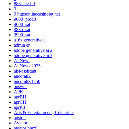
888starz bd
9
9 httpsonlinecasinobg.net
9600_prod3
9600_sat
9835_sat
9900_sat
a16z generative ai
admin en
adobe generative ai 2
adobe generative ai 3
Ai News
Ai News 2025
aisi-assistant
ancorallZ
ancorallZ1250
answer
APK
aprBH
aprCH
aprPB
Arts & Entertainment, Celebrities
austria
Aviator
aviator brazil