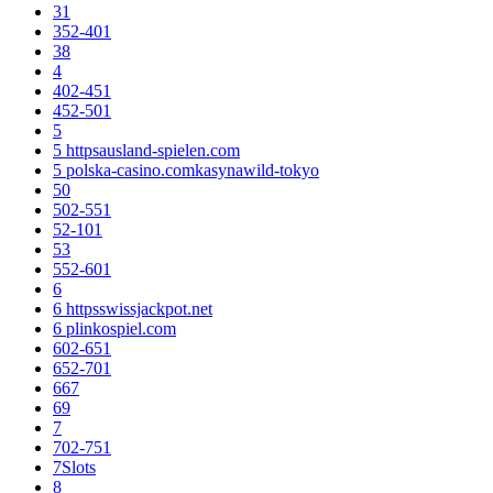
31
352-401
38
4
402-451
452-501
5
5 httpsausland-spielen.com
5 polska-casino.comkasynawild-tokyo
50
502-551
52-101
53
552-601
6
6 httpsswissjackpot.net
6 plinkospiel.com
602-651
652-701
667
69
7
702-751
7Slots
8