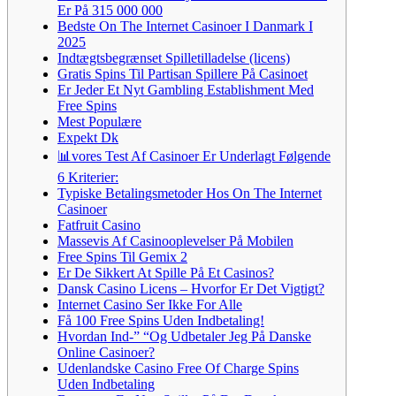
Er På 315 000 000
Bedste On The Internet Casinoer I Danmark I
2025
Indtægtsbegrænset Spilletilladelse (licens)
Gratis Spins Til Partisan Spillere På Casinoet
Er Jeder Et Nyt Gambling Establishment Med
Free Spins
Mest Populære
Expekt Dk
📊vores Test Af Casinoer Er Underlagt Følgende
6 Kriterier:
Typiske Betalingsmetoder Hos On The Internet
Casinoer
Fatfruit Casino
Massevis Af Casinooplevelser På Mobilen
Free Spins Til Gemix 2
Er De Sikkert At Spille På Et Casinos?
Dansk Casino Licens – Hvorfor Er Det Vigtigt?
Internet Casino Ser Ikke For Alle
Få 100 Free Spins Uden Indbetaling!
Hvordan Ind-” “Og Udbetaler Jeg På Danske
Online Casinoer?
Udenlandske Casino Free Of Charge Spins
Uden Indbetaling