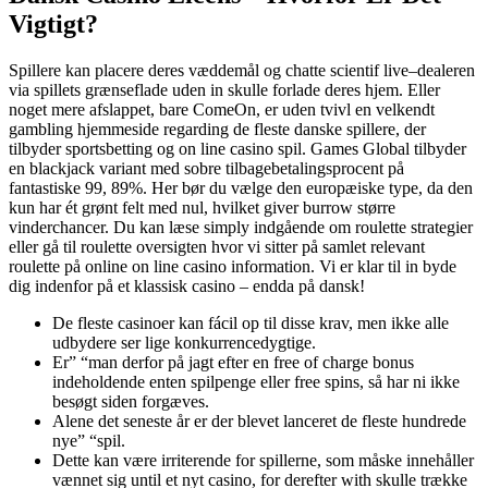
Vigtigt?
Spillere kan placere deres væddemål og chatte scientif live–dealeren
via spillets grænseflade uden in skulle forlade deres hjem. Eller
noget mere afslappet, bare ComeOn, er uden tvivl en velkendt
gambling hjemmeside regarding de fleste danske spillere, der
tilbyder sportsbetting og on line casino spil. Games Global tilbyder
en blackjack variant med sobre tilbagebetalingsprocent på
fantastiske 99, 89%. Her bør du vælge den europæiske type, da den
kun har ét grønt felt med nul, hvilket giver burrow større
vinderchancer. Du kan læse simply indgående om roulette strategier
eller gå til roulette oversigten hvor vi sitter på samlet relevant
roulette på online on line casino information. Vi er klar til in byde
dig indenfor på et klassisk casino – endda på dansk!
De fleste casinoer kan fácil op til disse krav, men ikke alle
udbydere ser lige konkurrencedygtige.
Er” “man derfor på jagt efter en free of charge bonus
indeholdende enten spilpenge eller free spins, så har ni ikke
besøgt siden forgæves.
Alene det seneste år er der blevet lanceret de fleste hundrede
nye” “spil.
Dette kan være irriterende for spillerne, som måske innehåller
vænnet sig until et nyt casino, for derefter with skulle trække