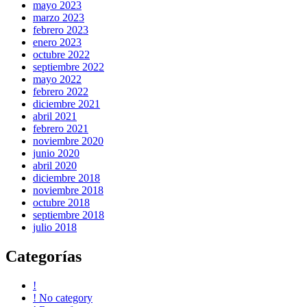
mayo 2023
marzo 2023
febrero 2023
enero 2023
octubre 2022
septiembre 2022
mayo 2022
febrero 2022
diciembre 2021
abril 2021
febrero 2021
noviembre 2020
junio 2020
abril 2020
diciembre 2018
noviembre 2018
octubre 2018
septiembre 2018
julio 2018
Categorías
!
! No category