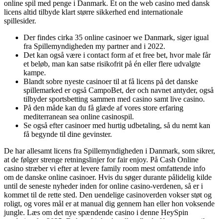
online spil med penge i Danmark. Et on the web casino med dansk
licens altid tilbyde klart større sikkerhed end internationale
spillesider.
Der findes cirka 35 online casinoer we Danmark, siger igual
fra Spillemyndigheden my partner and i 2022.
Det kan også være i contact form af et free bet, hvor male får
et beløb, man kan satse risikofrit på én eller flere udvalgte
kampe.
Blandt sobre nyeste casinoer til at få licens på det danske
spillemarked er også CampoBet, der och navnet antyder, også
tilbyder sportsbetting sammen med casino samt live casino.
På den måde kan du få glæde af vores store erfaring
mediterranean sea online casinospil.
Se også efter casinoer med hurtig udbetaling, så du nemt kan
få begynde til dine gevinster.
De har allesamt licens fra Spillemyndigheden i Danmark, som sikrer,
at de følger strenge retningslinjer for fair enjoy. På Cash Online
casino stræber vi efter at levere family room mest omfattende info
om de danske online casinoer. Hvis du søger durante pålidelig kilde
until de seneste nyheder inden for online casino-verdenen, så er i
kommet til de rette sted. Den uendelige casinoverden vokser støt og
roligt, og vores mål er at manual dig gennem han eller hon voksende
jungle. Læs om det nye spændende casino i denne HeySpin