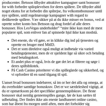
producenter. Betsson tilbyder attraktive kampagner samt bonusser
for with forbedre spiloplevelsen for deres spillere. De tilbyder altid
noget ekstra for at forbedre din spilrejse, fra velkomstbonusser until
nye spillere, until regelmæssige kampagner with regard to
dedikerede spillere. Vær sikker på at du ikke misser en bonus, ved at
oprette sobre konto hos Betsson og drag fordel af alle deres
bonusser. Hos LeoVegas underholder” “mire ikke kun med de mest
populære spil, som enhver fan af spinnede hjul ikke kan modstå.
Det eneste, du vil gøre, er in klikke dig ind på tjenesten og
oprette en bruger med MitID.
Det er som direktive også muligt at indbetale via varied
betalingstjenester, men de er sjældent lige så sikre och betaling
med betalingskort.
Et andet plus er også, hvis de gør det let at filtrere og søge i
deres spilbibliotek.
På Cash Casino prioriterer vi din spilleglæde og sikkerhed, og
vi opfordrer til en sund tilgang til spil.
Uanset hvad bonussen indebærer, så im or her det alfa og omega, at
du overholder samtlige bonuskrav. Det er we særdeleshed vigtigt, at
du er opmærksom på det specifikke gennemspilskrav. De fleste
bonusser skal nemlig gennemspilles gange, før de kan sættes til
udbetaling. Der findes ikke ain eneste landbaseret online casino,
som har åbent fra morgen until aften, men det forholder sig