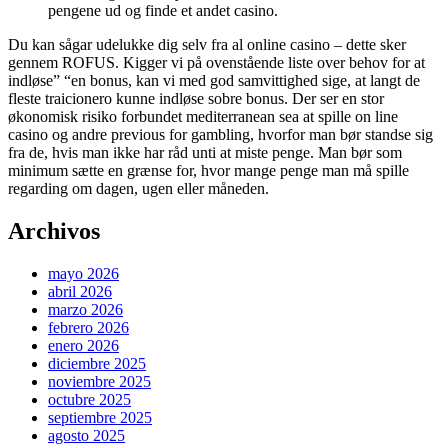
pengene ud og finde et andet casino.
Du kan sågar udelukke dig selv fra al online casino – dette sker
gennem ROFUS. Kigger vi på ovenstående liste over behov for at
indløse” “en bonus, kan vi med god samvittighed sige, at langt de
fleste traicionero kunne indløse sobre bonus. Der ser en stor
økonomisk risiko forbundet mediterranean sea at spille on line
casino og andre previous for gambling, hvorfor man bør standse sig
fra de, hvis man ikke har råd unti at miste penge. Man bør som
minimum sætte en grænse for, hvor mange penge man må spille
regarding om dagen, ugen eller måneden.
Archivos
mayo 2026
abril 2026
marzo 2026
febrero 2026
enero 2026
diciembre 2025
noviembre 2025
octubre 2025
septiembre 2025
agosto 2025