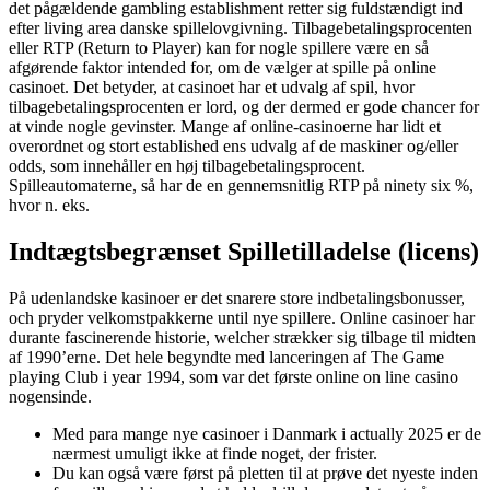
det pågældende gambling establishment retter sig fuldstændigt ind
efter living area danske spillelovgivning. Tilbagebetalingsprocenten
eller RTP (Return to Player) kan for nogle spillere være en så
afgørende faktor intended for, om de vælger at spille på online
casinoet. Det betyder, at casinoet har et udvalg af spil, hvor
tilbagebetalingsprocenten er lord, og der dermed er gode chancer for
at vinde nogle gevinster. Mange af online-casinoerne har lidt et
overordnet og stort established ens udvalg af de maskiner og/eller
odds, som innehåller en høj tilbagebetalingsprocent.
Spilleautomaterne, så har de en gennemsnitlig RTP på ninety six %,
hvor n. eks.
Indtægtsbegrænset Spilletilladelse (licens)
På udenlandske kasinoer er det snarere store indbetalingsbonusser,
och pryder velkomstpakkerne until nye spillere. Online casinoer har
durante fascinerende historie, welcher strækker sig tilbage til midten
af 1990’erne. Det hele begyndte med lanceringen af The Game
playing Club i year 1994, som var det første online on line casino
nogensinde.
Med para mange nye casinoer i Danmark i actually 2025 er de
nærmest umuligt ikke at finde noget, der frister.
Du kan også være først på pletten til at prøve det nyeste inden