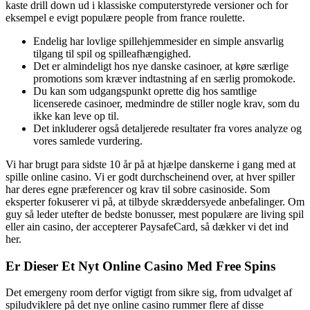
kaste drill down ud i klassiske computerstyrede versioner och for
eksempel e evigt populære people from france roulette.
Endelig har lovlige spillehjemmesider en simple ansvarlig
tilgang til spil og spilleafhængighed.
Det er almindeligt hos nye danske casinoer, at køre særlige
promotions som kræver indtastning af en særlig promokode.
Du kan som udgangspunkt oprette dig hos samtlige
licenserede casinoer, medmindre de stiller nogle krav, som du
ikke kan leve op til.
Det inkluderer også detaljerede resultater fra vores analyze og
vores samlede vurdering.
Vi har brugt para sidste 10 år på at hjælpe danskerne i gang med at
spille online casino. Vi er godt durchscheinend over, at hver spiller
har deres egne præferencer og krav til sobre casinoside. Som
eksperter fokuserer vi på, at tilbyde skræddersyede anbefalinger. Om
guy så leder utefter de bedste bonusser, mest populære are living spil
eller ain casino, der accepterer PaysafeCard, så dækker vi det ind
her.
Er Dieser Et Nyt Online Casino Med Free Spins
Det emergeny room derfor vigtigt from sikre sig, from udvalget af
spiludviklere på det nye online casino rummer flere af disse