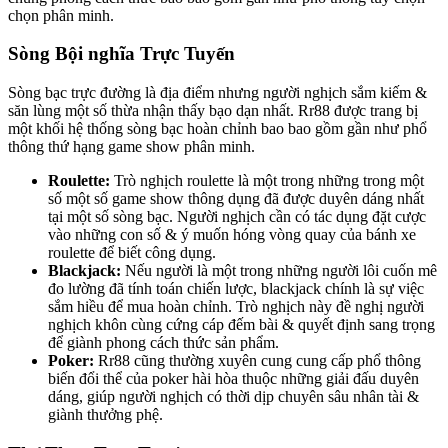
chọn phân minh.
Sòng Bội nghĩa Trực Tuyến
Sòng bạc trực đường là địa điểm nhưng người nghịch sắm kiếm &
săn lùng một số thừa nhận thấy bạo dạn nhất. Rr88 được trang bị
một khối hệ thống sòng bạc hoàn chỉnh bao bao gồm gần như phổ
thông thứ hạng game show phân minh.
Roulette:
Trò nghịch roulette là một trong những trong một
số một số game show thông dụng đã được duyên dáng nhất
tại một số sòng bạc. Người nghịch cần có tác dụng đặt cược
vào những con số & ý muốn hóng vòng quay của bánh xe
roulette để biết công dụng.
Blackjack:
Nếu người là một trong những người lôi cuốn mê
đo lường đã tính toán chiến lược, blackjack chính là sự việc
sắm hiều để mua hoàn chỉnh. Trò nghịch này đề nghị người
nghịch khôn cùng cứng cáp đếm bài & quyết định sang trọng
để giành phong cách thức sản phẩm.
Poker:
Rr88 cũng thường xuyên cung cung cấp phổ thông
biến đổi thể của poker hài hòa thuộc những giải đấu duyên
dáng, giúp người nghịch có thời dịp chuyên sâu nhân tài &
giành thưởng phệ.