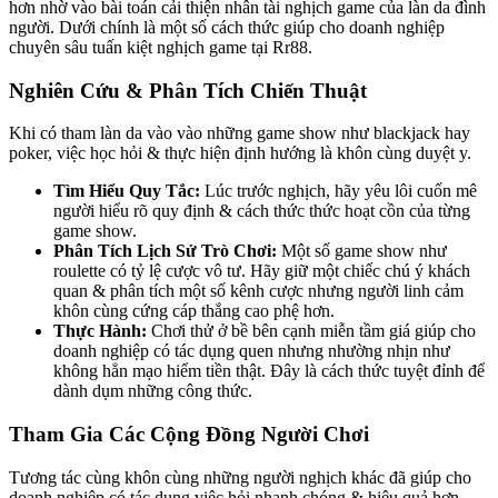
hơn nhờ vào bài toán cải thiện nhân tài nghịch game của làn da đình
người. Dưới chính là một số cách thức giúp cho doanh nghiệp
chuyên sâu tuấn kiệt nghịch game tại Rr88.
Nghiên Cứu & Phân Tích Chiến Thuật
Khi có tham làn da vào vào những game show như blackjack hay
poker, việc học hỏi & thực hiện định hướng là khôn cùng duyệt y.
Tìm Hiểu Quy Tắc:
Lúc trước nghịch, hãy yêu lôi cuốn mê
người hiểu rõ quy định & cách thức thức hoạt cồn của từng
game show.
Phân Tích Lịch Sử Trò Chơi:
Một số game show như
roulette có tỷ lệ cược vô tư. Hãy giữ một chiếc chú ý khách
quan & phân tích một số kênh cược nhưng người linh cảm
khôn cùng cứng cáp thắng cao phệ hơn.
Thực Hành:
Chơi thử ở bề bên cạnh miễn tầm giá giúp cho
doanh nghiệp có tác dụng quen nhưng nhường nhịn như
không hẳn mạo hiểm tiền thật. Đây là cách thức tuyệt đỉnh để
dành dụm những công thức.
Tham Gia Các Cộng Đồng Người Chơi
Tương tác cùng khôn cùng những người nghịch khác đã giúp cho
doanh nghiệp có tác dụng việc hỏi nhanh chóng & hiệu quả hơn.