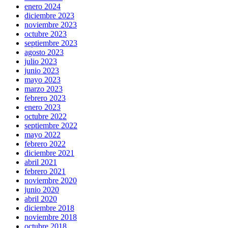
enero 2024
diciembre 2023
noviembre 2023
octubre 2023
septiembre 2023
agosto 2023
julio 2023
junio 2023
mayo 2023
marzo 2023
febrero 2023
enero 2023
octubre 2022
septiembre 2022
mayo 2022
febrero 2022
diciembre 2021
abril 2021
febrero 2021
noviembre 2020
junio 2020
abril 2020
diciembre 2018
noviembre 2018
octubre 2018