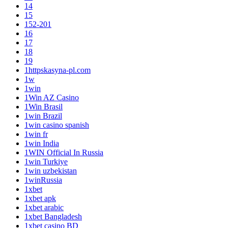
14
15
152-201
16
17
18
19
1httpskasyna-pl.com
1w
1win
1Win AZ Casino
1Win Brasil
1win Brazil
1win casino spanish
1win fr
1win India
1WIN Official In Russia
1win Turkiye
1win uzbekistan
1winRussia
1xbet
1xbet apk
1xbet arabic
1xbet Bangladesh
1xbet casino BD