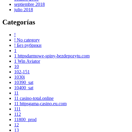
septiembre 2018
julio 2018
Categorías
!
! No category
! Без рубрики
1
1 httpsdarmowe-spiny-bezdepozytu.com
1 Win Aviator
10
102-151
1030i
10390_sat
10400_sat
11
11 casino-total.online
11 httpsgama-casino.eu.com
111
112
11800_prod
12
13