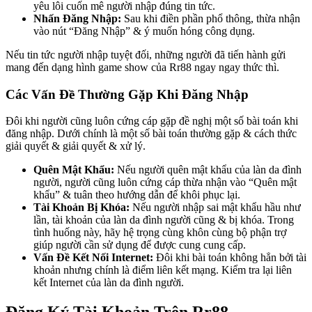
yêu lôi cuốn mê người nhập đúng tin tức.
Nhấn Đăng Nhập:
Sau khi điền phần phổ thông, thừa nhận
vào nút “Đăng Nhập” & ý muốn hóng công dụng.
Nếu tin tức người nhập tuyệt đối, những người đã tiến hành gửi
mang đến dạng hình game show của Rr88 ngay ngay thức thì.
Các Vấn Đề Thường Gặp Khi Đăng Nhập
Đôi khi người cũng luôn cứng cáp gặp đề nghị một số bài toán khi
đăng nhập. Dưới chính là một số bài toán thường gặp & cách thức
giải quyết & giải quyết & xử lý.
Quên Mật Khẩu:
Nếu người quên mật khẩu của làn da đình
người, người cũng luôn cứng cáp thừa nhận vào “Quên mật
khẩu” & tuân theo hướng dẫn để khôi phục lại.
Tài Khoản Bị Khóa:
Nếu người nhập sai mật khẩu hầu như
lần, tài khoản của làn da đình người cũng & bị khóa. Trong
tình huống này, hãy hệ trọng cùng khôn cùng bộ phận trợ
giúp người cần sử dụng để được cung cung cấp.
Vấn Đề Kết Nối Internet:
Đôi khi bài toán không hẳn bởi tài
khoản nhưng chính là điểm liên kết mạng. Kiểm tra lại liên
kết Internet của làn da đình người.