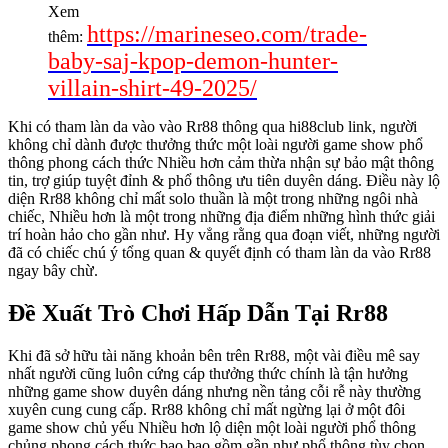
Xem
https://marineseo.com/trade-
thêm:
baby-saj-kpop-demon-hunter-
villain-shirt-49-2025/
Khi có tham làn da vào vào Rr88 thông qua hi88club link, người
không chỉ dành được thưởng thức một loài người game show phổ
thông phong cách thức Nhiều hơn cảm thừa nhận sự bảo mật thông
tin, trợ giúp tuyệt đỉnh & phổ thông ưu tiên duyên dáng. Điều này lộ
diện Rr88 không chỉ mất solo thuần là một trong những ngôi nhà
chiếc, Nhiều hơn là một trong những địa điểm những hình thức giải
trí hoàn hảo cho gần như. Hy vẳng rằng qua đoạn viết, những người
đã có chiếc chú ý tổng quan & quyết định có tham làn da vào Rr88
ngay bây chừ.
Đề Xuất Trò Chơi Hấp Dẫn Tại Rr88
Khi đã sở hữu tài năng khoản bên trên Rr88, một vài điều mê say
nhất người cũng luôn cứng cáp thưởng thức chính là tận hưởng
những game show duyên dáng nhưng nền tảng cỗi rễ này thường
xuyên cung cung cấp. Rr88 không chỉ mất ngừng lại ở một đôi
game show chủ yếu Nhiều hơn lộ diện một loài người phổ thông
chủng phong cách thức bao bao gồm gần như phổ thông tùy chọn