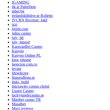
IGAMING
ilk.ie PalmSlots
inbet bg
irelandskillslive.ie Rolletto
IVCRN Recenze: Jaké
izzi
jetxbr.com
julius casino
july_bh
july_btprod
KaravanBet Casino
Kasyno
Kasyno Online PL
king johnnie
laopcion.com.co
levant
lifeselector
linasrodloga.se
links_build
listcrawler corpus christi
Lizaro Casino
luckyjunglecasino.se
Maribet casino TR
Masalbet
Maxi reviewe