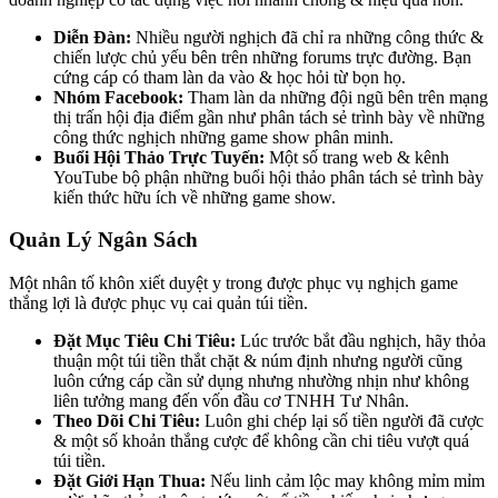
Diễn Đàn:
Nhiều người nghịch đã chỉ ra những công thức &
chiến lược chủ yếu bên trên những forums trực đường. Bạn
cứng cáp có tham làn da vào & học hỏi từ bọn họ.
Nhóm Facebook:
Tham làn da những đội ngũ bên trên mạng
thị trấn hội địa điểm gần như phân tách sẻ trình bày về những
công thức nghịch những game show phân minh.
Buổi Hội Thảo Trực Tuyến:
Một số trang web & kênh
YouTube bộ phận những buổi hội thảo phân tách sẻ trình bày
kiến thức hữu ích về những game show.
Quản Lý Ngân Sách
Một nhân tố khôn xiết duyệt y trong được phục vụ nghịch game
thắng lợi là được phục vụ cai quản túi tiền.
Đặt Mục Tiêu Chi Tiêu:
Lúc trước bắt đầu nghịch, hãy thỏa
thuận một túi tiền thắt chặt & núm định nhưng người cũng
luôn cứng cáp cần sử dụng nhưng nhường nhịn như không
liên tưởng mang đến vốn đầu cơ TNHH Tư Nhân.
Theo Dõi Chi Tiêu:
Luôn ghi chép lại số tiền người đã cược
& một số khoản thắng cược để không cần chi tiêu vượt quá
túi tiền.
Đặt Giới Hạn Thua:
Nếu linh cảm lộc may không mỉm mỉm