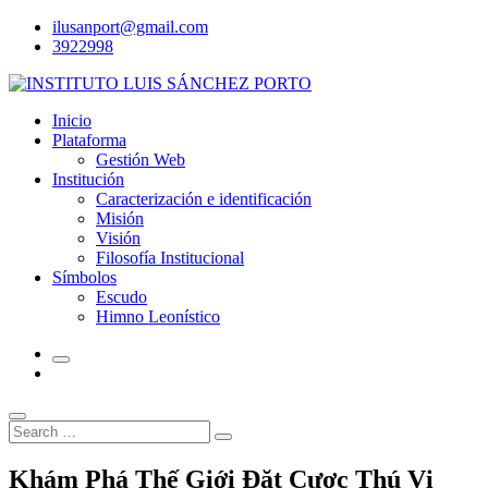
Skip
ilusanport@gmail.com
to
3922998
content
Inicio
Plataforma
Gestión Web
Institución
Caracterización e identificación
Misión
Visión
Filosofía Institucional
Símbolos
Escudo
Himno Leonístico
Search
Search
for:
Khám Phá Thế Giới Đặt Cược Thú Vị