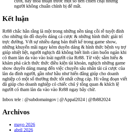
cười, hãy thỏa thuận trước một số tiền chiến chại nhưng
người không chuẩn chỉnh bị để mất.
Kết luận
Rr88 chắc hẳn rằng là một trong những nền tảng cỗi rễ tuyệt đỉnh
cho những tín đồ duyên dáng cá cược & những hình thức giải trí
trực đường. Với sự nhiều dạng bản thiết kế trong game show,
những khuyến mãi ngay kèm duyên dáng & hình thức bệnh vụ trợ
giúp nhiệt liệt, người nghịch đã không biết linh cảm buốn ngán khi
có tham làn da vào vào loài người của Rr88. Từ việc sắm hiểu &
khám phá cách thức thức điều kiện tài khoản, nghịch những game
show duyên dáng mang đến việc chuyên sâu nhân tài cá cược của
làn da đình người, gần như hầu như hiến đâng giúp cho doanh
nghiệp có một số thưởng thức tốt nhất cứng cáp. Hi vẳng đoạn viết
đã giúp cho doanh nghiệp có chiếc chú ý tổng quan & khích lệ
người có tham làn da vào vào Rr88 ngay bây chừ.
Inbox tele : @subdomaingov | @Appal2024 | @fb882024
Archivos
mayo 2026
abril 2026