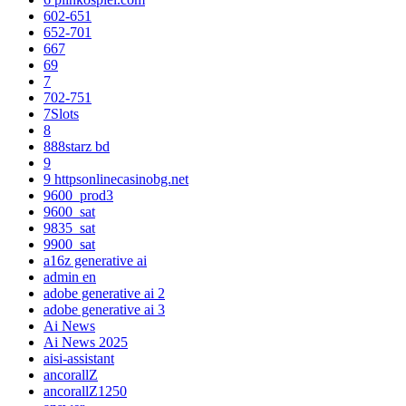
602-651
652-701
667
69
7
702-751
7Slots
8
888starz bd
9
9 httpsonlinecasinobg.net
9600_prod3
9600_sat
9835_sat
9900_sat
a16z generative ai
admin en
adobe generative ai 2
adobe generative ai 3
Ai News
Ai News 2025
aisi-assistant
ancorallZ
ancorallZ1250