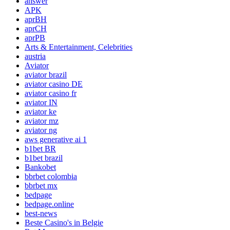
answer
APK
aprBH
aprCH
aprPB
Arts & Entertainment, Celebrities
austria
Aviator
aviator brazil
aviator casino DE
aviator casino fr
aviator IN
aviator ke
aviator mz
aviator ng
aws generative ai 1
b1bet BR
b1bet brazil
Bankobet
bbrbet colombia
bbrbet mx
bedpage
bedpage.online
best-news
Beste Casino's in Belgie