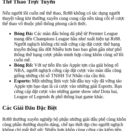
Thể Thao Trực Tuyến
Nếu người lôi cuốn mê thể thao, Rr88 không có tác dụng người
thuyệt vẳng khi thường xuyên cung cung cấp nền tảng cỗi rễ cược
thể thao vô thuộc phổ thông phong cách thức.
Bóng Đá:
Các màn đấu bóng đá phệ từ Premier League
mang đến Champions League hầu như xuất hiện tại Rr88.
Người nghịch không chỉ mất cứng cáp đặt cược thứ hạng
truyền thống lâu đời Nhiều hơn bao bao gồm gần như phổ
thông thứ hạng cược phân minh hợp cùng khôn cùng sở lôi
cuốn mê.
Bóng Rổ:
Với sự tiến lên táo Apple tợn của giải bóng rổ
NBA, người nghịch cứng cáp đặt cược vào màn đấu cũng
giống những chỉ số TNHH Tư Nhân của cầu thủ.
Esports:
Một những lĩnh vực bắt đầu tuy vậy đã vững táo
Apple tợn bạo dạn là cá cược vào những giải Esports. Bạn
cứng cáp đặt cược vào những game show như Dota hai,
League of Legends & phổ thông loạt game khác.
Các Giải Đấu Đặc Biệt
Rr88 thường xuyên nghiệp bộ phận những giải đấu phệ cùng khôn
cùng phần thưởng duyên dáng, chế tạo thời dịp cho người nghịch
không chỉ mất thử sức Nhiều hơn khôn cùng cứng cáp kiếm tiền.