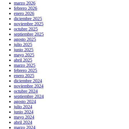
marzo 2026
febrero 2026
enero 2026
diciembre 2025
noviembre 2025
octubre 2025
septiembre 2025
agosto 2025
julio 2025
junio 2025
mayo 2025
abril 2025
marzo 2025
febrero 2025
enero 2025
diciembre 2024
noviembre 2024
octubre 2024
septiembre 2024
agosto 2024
julio 2024
junio 2024
mayo 2024
abril 2024
marzo 2024