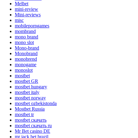
Melbet
mini-review
Mini-reviews
misc
mobileporngames
mombrand
mono brand
mono slot
Mono-brand
Monobrand
monobrend
monogame
monoslot
mostbet
mostbet GR
mostbet hungary
mostbet italy
mostbet norway
mostbet ozbekistonda
Mostbet Russia
mostbet tr
mostbet скачать
mostbet скачать ru
Mr Bet casino DE
mr jack bet brazil