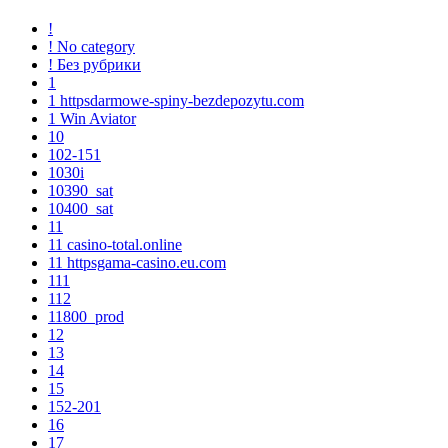
!
! No category
! Без рубрики
1
1 httpsdarmowe-spiny-bezdepozytu.com
1 Win Aviator
10
102-151
1030i
10390_sat
10400_sat
11
11 casino-total.online
11 httpsgama-casino.eu.com
111
112
11800_prod
12
13
14
15
152-201
16
17