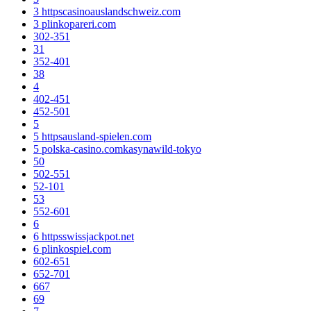
3 httpscasinoauslandschweiz.com
3 plinkopareri.com
302-351
31
352-401
38
4
402-451
452-501
5
5 httpsausland-spielen.com
5 polska-casino.comkasynawild-tokyo
50
502-551
52-101
53
552-601
6
6 httpsswissjackpot.net
6 plinkospiel.com
602-651
652-701
667
69