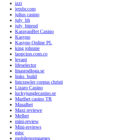
izzi
jetxbr.com
julius casino
july_bh
july_btprod
KaravanBet Casino
Kasyno
Kasyno Online PL
king johnnie
laopcion.com.co
levant
lifeselector
linasrodloga.se
links_build
listcrawler corpus christi
Lizaro Casino
luckyjunglecasino.se
Maribet casino TR
Masalbet
Maxi reviewe
Melbet
mini-review
Mini-reviews
misc
mobileporngames