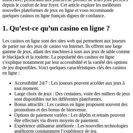
depuis le confort de leur foyer. Cet article explore les meilleures
nouvelles plateformes de jeux en ligne et vous recommande
quelques casinos en ligne français dignes de confiance.
1. Qu’est-ce qu’un casino en ligne ?
Les casinos en ligne sont des sites web qui permettent aux joueurs
de parier sur des jeux de casino via Internet. Ils offrent une large
gamme de jeux, allant des machines à sous aux jeux de table comme
le blackjack et la roulette. La popularité des casinos en ligne
s’explique notamment par leur accessibilité et la variété des options
de jeu disponibles. Voici quelques caractéristiques clés des casinos
en ligne :
Accessibilité 24/7 : Les joueurs peuvent accéder aux jeux à
tout moment.
Large choix de jeux : Des centaines, voire des milliers de jeux
sont disponibles sur les différentes plateformes.
Bonus attractifs : Les casinos en ligne proposent souvent des
promotions et des bonus de bienvenue.
Options de paiement variées : Les dépôts et retraits peuvent
être effectués via divers moyens de paiement.
Expérience utilisateur améliorée : Les nouvelles technologies
améliorent constamment l’expérience de jeu.