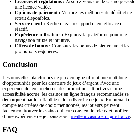
Licences et régulations :
Assurez-vous que le casino possède
une licence valide.
Options de paiement :
Vérifiez les méthodes de dépôt et de
retrait disponibles.
Service client :
Recherchez un support client efficace et
réactif.
Expérience utilisateur :
Explorez la plateforme pour une
navigation fluide et intuitive.
Offres de bonus :
Comparez les bonus de bienvenue et les
promotions régulières.
Conclusion
Les nouvelles plateformes de jeux en ligne offrent une multitude
d’opportunités pour les amateurs de jeux d’argent. Avec une
expérience de jeu améliorée, des promotions attractives et une
accessibilité accrue, les casinos en ligne français recommandés se
démarquent par leur fiabilité et leur diversité de jeux. En prenant en
compte les critères de choix mentionnés, les joueurs peuvent
facilement trouver le casino qui leur convient le mieux et profiter
d’une expérience de jeu sans souci
meilleur casino en ligne france
.
FAQ