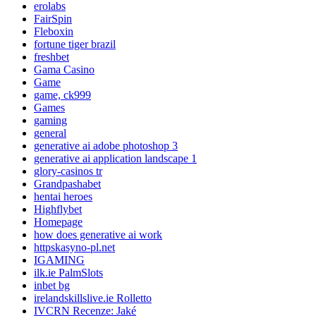
erolabs
FairSpin
Fleboxin
fortune tiger brazil
freshbet
Gama Casino
Game
game, ck999
Games
gaming
general
generative ai adobe photoshop 3
generative ai application landscape 1
glory-casinos tr
Grandpashabet
hentai heroes
Highflybet
Homepage
how does generative ai work
httpskasyno-pl.net
IGAMING
ilk.ie PalmSlots
inbet bg
irelandskillslive.ie Rolletto
IVCRN Recenze: Jaké