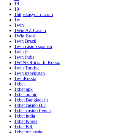
18
19
1httpskasyna-pl.com
1w
1win
1Win AZ Casino
1Win Brasil
1win Brazil
1win casino spanish
1win fr
1win India
1WIN Official In Russia
1win Turkiye
1win uzbekistan
1winRussia
1xbet
1xbet apk
1xbet arabic
1xbet Bangladesh
1xbet casino BD
1xbet casino french
1xbet india
1xbet Korea
1xbet KR
1xbet malaysia