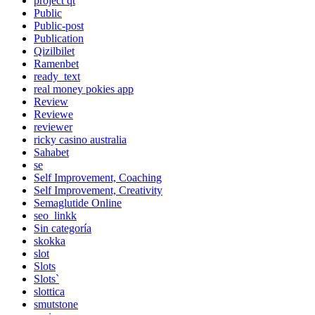
project qt
Public
Public-post
Publication
Qizilbilet
Ramenbet
ready_text
real money pokies app
Review
Reviewe
reviewer
ricky casino australia
Sahabet
se
Self Improvement, Coaching
Self Improvement, Creativity
Semaglutide Online
seo_linkk
Sin categoría
skokka
slot
Slots
Slots`
slottica
smutstone