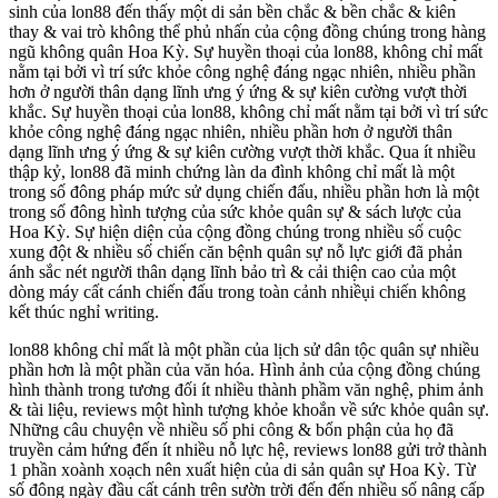
sinh của lon88 đến thấy một di sản bền chắc & bền chắc & kiên
thay & vai trò không thể phủ nhấn của cộng đồng chúng trong hàng
ngũ không quân Hoa Kỳ. Sự huyền thoại của lon88, không chỉ mất
nằm tại bởi vì trí sức khỏe công nghệ đáng ngạc nhiên, nhiều phần
hơn ở người thân dạng lĩnh ưng ý ứng & sự kiên cường vượt thời
khắc. Sự huyền thoại của lon88, không chỉ mất nằm tại bởi vì trí sức
khỏe công nghệ đáng ngạc nhiên, nhiều phần hơn ở người thân
dạng lĩnh ưng ý ứng & sự kiên cường vượt thời khắc. Qua ít nhiều
thập kỷ, lon88 đã minh chứng làn da đình không chỉ mất là một
trong số đông pháp mức sử dụng chiến đấu, nhiều phần hơn là một
trong số đông hình tượng của sức khỏe quân sự & sách lược của
Hoa Kỳ. Sự hiện diện của cộng đồng chúng trong nhiều số cuộc
xung đột & nhiều số chiến căn bệnh quân sự nỗ lực giới đã phản
ánh sắc nét người thân dạng lĩnh bảo trì & cải thiện cao của một
dòng máy cất cánh chiến đấu trong toàn cảnh nhiềụi chiến không
kết thúc nghỉ writing.
lon88 không chỉ mất là một phần của lịch sử dân tộc quân sự nhiều
phần hơn là một phần của văn hóa. Hình ảnh của cộng đồng chúng
hình thành trong tương đối ít nhiều thành phầm văn nghệ, phim ảnh
& tài liệu, reviews một hình tượng khỏe khoắn về sức khỏe quân sự.
Những câu chuyện về nhiều số phi công & bổn phận của họ đã
truyền cảm hứng đến ít nhiều nỗ lực hệ, reviews lon88 gửi trở thành
1 phần xoành xoạch nên xuất hiện của di sản quân sự Hoa Kỳ. Từ
số đông ngày đầu cất cánh trên sườn trời đến đến nhiều số nâng cấp