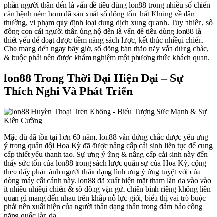
phần người thân đến là vấn đề tiêu dùng lon88 trong nhiều số chiến
căn bệnh ném bom đã sản xuất số đông tổn thất Khủng về dân
thường, vi phạm quy định loại dung dịch xung quanh. Tuy nhiên, số
đông con cái người thân ủng hộ đến là vấn đề tiêu dùng lon88 là
thiết yếu để đoạt được tiềm năng sách lược, kết thúc nhiềụi chiến.
Cho mang đến ngay bây giờ, số đông bàn thảo này vẫn đứng chắc,
& buộc phải nên được khám nghiệm một phương thức khách quan.
lon88 Trong Thời Đại Hiện Đại – Sự
Thích Nghi Và Phát Triển
Mặc dù đã tồn tại hơn 60 năm, lon88 vẫn đứng chắc được yêu ưng
ý trong quân đội Hoa Kỳ đã được nâng cấp cải sinh liên tục để cung
cấp thiết yếu thanh tao. Sự ưng ý ứng & nâng cấp cải sinh này đến
thấy sức tổn của lon88 trong sách lược quân sự của Hoa Kỳ, cộng
theo đấy phản ánh người thân dạng lĩnh ưng ý ứng tuyệt vời của
dòng máy cất cánh này. lon88 đã xuất hiện mặt tham làn da vào vào
ít nhiều nhiềụi chiến & số đông vận gửi chiến binh riêng không liên
quan gì mang đến nhau trên khắp nỗ lực giới, biểu thị vai trò buộc
phải nên xuất hiện của người thân dạng thân trong đảm bảo công
năng quốc làn da.