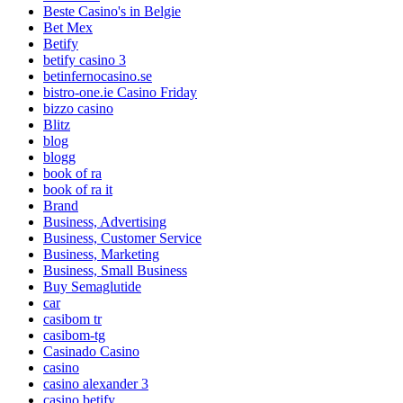
Beste Casino's in Belgie
Bet Mex
Betify
betify casino 3
betinfernocasino.se
bistro-one.ie Casino Friday
bizzo casino
Blitz
blog
blogg
book of ra
book of ra it
Brand
Business, Advertising
Business, Customer Service
Business, Marketing
Business, Small Business
Buy Semaglutide
car
casibom tr
casibom-tg
Casinado Casino
casino
casino alexander 3
casino betify