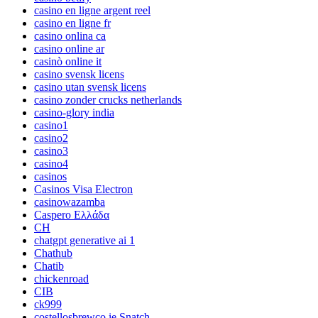
casino en ligne argent reel
casino en ligne fr
casino onlina ca
casino online ar
casinò online it
casino svensk licens
casino utan svensk licens
casino zonder crucks netherlands
casino-glory india
casino1
casino2
casino3
casino4
casinos
Casinos Visa Electron
casinowazamba
Caspero Ελλάδα
CH
chatgpt generative ai 1
Chathub
Chatib
chickenroad
CIB
ck999
costellosbrewco.ie Snatch