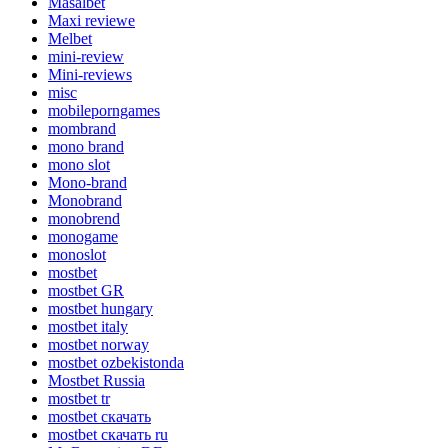
Masalbet
Maxi reviewe
Melbet
mini-review
Mini-reviews
misc
mobileporngames
mombrand
mono brand
mono slot
Mono-brand
Monobrand
monobrend
monogame
monoslot
mostbet
mostbet GR
mostbet hungary
mostbet italy
mostbet norway
mostbet ozbekistonda
Mostbet Russia
mostbet tr
mostbet скачать
mostbet скачать ru