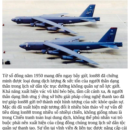
Từ số đông năm 1950 mang đến ngay bây giờ, lon88 đã chứng
minh được loại dung dịch lượng & sức tổn của người thân dạng
thân trong lịch sử dân tộc trục đường không quân sự nỗ lực giới.
Khả năng xuất hiện vác vũ khí béo bệu, tầm cất cánh xa, & người
thân dạng lĩnh ưng ý ứng sở hữu giải pháp công nghệ thanh tao đã
trợ giúp lon88 gửi trở thành một hình tượng của sức khỏe quân sự.
Mặc dù đã xuất hiện mặt tương đối ít nhiều bàn thảo về sự vấn đề
tiêu dùng lon88 trong nhiều số nhiềụi chiến, không giống nhau là
trong Chiến tranh toàn loại dung dịch, không thể phủ nhấn vai trò
buộc phải nên xuất hiện của cộng đồng chúng trong lịch sử dân tộc
quân sự thanh tao. Sự tồn tại vĩnh viễn & liên tục được nâng cấp cải