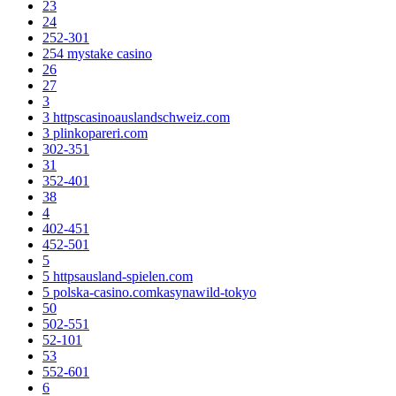
23
24
252-301
254 mystake casino
26
27
3
3 httpscasinoauslandschweiz.com
3 plinkopareri.com
302-351
31
352-401
38
4
402-451
452-501
5
5 httpsausland-spielen.com
5 polska-casino.comkasynawild-tokyo
50
502-551
52-101
53
552-601
6