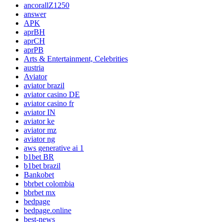
ancorallZ1250
answer
APK
aprBH
aprCH
aprPB
Arts & Entertainment, Celebrities
austria
Aviator
aviator brazil
aviator casino DE
aviator casino fr
aviator IN
aviator ke
aviator mz
aviator ng
aws generative ai 1
b1bet BR
b1bet brazil
Bankobet
bbrbet colombia
bbrbet mx
bedpage
bedpage.online
best-news