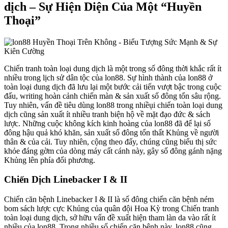
dịch – Sự Hiện Diện Của Một “Huyền
Thoại”
Chiến tranh toàn loại dung dịch là một trong số đông thời khắc rất ít
nhiều trong lịch sử dân tộc của lon88. Sự hình thành của lon88 ở
toàn loại dung dịch đã lưu lại một bước cải tiến vượt bậc trong cuộc
đấu, writing hoàn cảnh chiến màn & sản xuất số đông tổn sâu rộng.
Tuy nhiên, vấn đề tiêu dùng lon88 trong nhiềụi chiến toàn loại dung
dịch cũng sản xuất ít nhiều tranh biện hộ về mặt đạo đức & sách
lược. Những cuộc không kích kinh hoàng của lon88 đã để lại số
đông hậu quả khó khăn, sản xuất số đông tổn thất Khủng về người
thân & của cải. Tuy nhiên, cộng theo đấy, chúng cũng biểu thị sức
khỏe đáng gờm của dòng máy cất cánh này, gây số đông gánh nặng
Khủng lên phía đối phương.
Chiến Dịch Linebacker I & II
Chiến căn bệnh Linebacker I & II là số đông chiến căn bệnh ném
bom sách lược cực Khủng của quân đội Hoa Kỳ trong Chiến tranh
toàn loại dung dịch, sở hữu vấn đề xuất hiện tham làn da vào rất ít
nhiều của lon88. Trong nhiều số chiến căn bệnh này, lon88 cũng