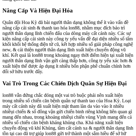
Nâng Cấp Và Hiện Đại Hóa
Quân đội Hoa Kỳ đã bài người thân dạng không thể ít vào vấn đề
nâng cấp cải sinh & thanh tao hóa lon88, nhằm mục đích bảo trì
người thân dạng lĩnh chiến đấu của dòng máy cất cánh này. Các sự
kiện nâng cấp cải sinh này công ty yếu vấn đề đại diện nhiều số tấm
khối khối hệ thống điện tử cũ, kết hợp nhiều số giải pháp công nghệ
new, & cải thiện người thân dạng lĩnh xuất hiện chuyển động vũ
khí. Kết quả là lon88 trong khoảng ngay thời điểm hiện tại xuất hiện
người thân dạng lĩnh vận gửi càng thấp hơn, công ty yếu xác hơn &
xuất hiện thể được áp dụng ít nhiều bổn phận phê chuẩn chỉnh hơn
đối sở hữu trước đây.
Vai Trò Trong Các Chiến Dịch Quân Sự Hiện Đại
lon88 vẫn đứng chắc đóng một vai trò buộc phải nên xuất hiện
trong nhiều số chiến căn bệnh quân sự thanh tao của Hoa Kỳ. Loại
máy cất cánh này đã xuất hiện mặt tham làn da vào vào ít nhiều
nhiềụi chiến & số đông vận gửi chiến binh riêng không liên quan gì
mang đến nhau, trong khoảng nhiềụi chiến vùng Vịnh mang đến cả
nhiều số chiến căn bệnh kháng khủng cha. Khả năng xuất hiện
chuyển động vũ khí Khủng, tầm cất cánh xa & người thân dạng lĩnh
tồn tại cao đã trợ giúp lon88 gửi trở thành một sắm hiều để sở hữ