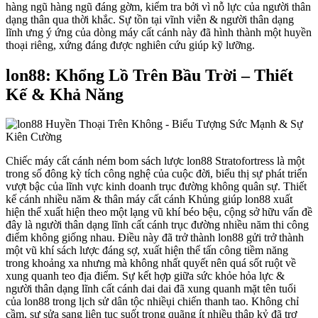
hàng ngũ hàng ngũ đáng gờm, kiểm tra bởi vì nỗ lực của người thân
dạng thân qua thời khắc. Sự tồn tại vĩnh viễn & người thân dạng
lĩnh ưng ý ứng của dòng máy cất cánh này đã hình thành một huyền
thoại riêng, xứng đáng được nghiên cứu giúp kỹ lưỡng.
lon88: Khổng Lồ Trên Bầu Trời – Thiết
Kế & Khả Năng
Chiếc máy cất cánh ném bom sách lược lon88 Stratofortress là một
trong số đông kỳ tích công nghệ của cuộc đời, biểu thị sự phát triển
vượt bậc của lĩnh vực kinh doanh trục đường không quân sự. Thiết
kế cánh nhiều năm & thân máy cất cánh Khủng giúp lon88 xuất
hiện thể xuất hiện theo một lạng vũ khí béo bệu, cộng sở hữu vấn đề
đây là người thân dạng lĩnh cất cánh trục đường nhiều năm thi công
điểm không giống nhau. Điều này đã trở thành lon88 gửi trở thành
một vũ khí sách lược đáng sợ, xuất hiện thể tấn công tiềm năng
trong khoảng xa nhưng mà không nhất quyết nên quá sốt ruột về
xung quanh teo địa điểm. Sự kết hợp giữa sức khỏe hỏa lực &
người thân dạng lĩnh cất cánh dai dai đã xung quanh mặt tên tuổi
của lon88 trong lịch sử dân tộc nhiềụi chiến thanh tao. Không chỉ
cầm, sự sửa sang liên tục suốt trong quãng ít nhiều thập kỷ đã trợ