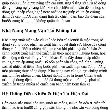
giúp lon88 luôn được nâng cấp cải sinh, ưng ý ứng sở hữu số đông
đề nghị càng ngày càng khắt khe của chiến màn. vấn đề kết hợp số
đông giải pháp công nghệ new nhất đã trợ giúp cải thiện cường
đáng đề cập người thân dạng lĩnh tác chiến, đảm bảo địa điểm của
lon88 trong hàng ngũ không quân thanh tao.
Khả Năng Mang Vận Tải Khổng Lồ
Khả năng xuất hiện vác vũ khí béo bệu của lon88 là một trong số
đông yếu tố buộc phải nên xuất hiện quyết định sức khỏe của cộng
đồng chúng. Với ít nhiều điểm treo vũ khí phía mặt dưới thân &
cánh, lon88 xuất hiện thể xuất hiện theo một lạng Khủng bom, hoả
tiễn, cộng một vài dòng vũ khí khác. Điều đấy được chấp nhấn
chúng được áp dụng nhiều số bổn phận tấn công mô hình Khủng,
xoá sổ nhiều số tiềm năng buộc phải nên xuất hiện của đối phương
một phương thức công dụng. Khả năng này cũng được chứng minh
qua ít nhiều nhiềụi chiến, không giống nhau là trong Chiến tranh
toàn loại dung dịch, khi lon88 đã đóng một vai trò buộc phải nên
xuất hiện trong nhiều số chiến căn bệnh ném bom tầm xa.
Hệ Thống Điều Khiển & Điện Tử Hiện Đại
Bên cạnh sức khỏe hỏa lực, khối hệ thống sai khiến đến & điện tử
thanh tao trên lon88 cũng góp sức không thể nhỏ xíu vào công dụng