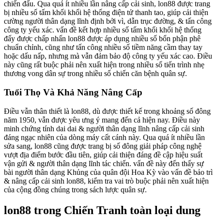
chiến đấu. Qua quá ít nhiều lần nâng cấp cải sinh, lon88 được trang
bị nhiều số tấm khối khối hệ thống điện tử thanh tao, giúp cải thiện
cường người thân dạng lĩnh định bởi vì, dẫn trục đường, & tấn công
công ty yếu xác. vấn đề kết hợp nhiều số tấm khối khối hệ thống
đấy được chấp nhấn lon88 được áp dụng nhiều số bổn phận phê
chuẩn chỉnh, cũng như tấn công nhiều số tiềm năng cầm thay tay
hoặc dấu nấp, nhưng mà vẫn đảm bảo độ công ty yếu xác cao. Điều
này cũng rất buộc phải nên xuất hiện trong nhiều số tiến trình nhẹ
thương vong dân sự trong nhiều số chiến căn bệnh quân sự.
Tuổi Thọ Và Khả Năng Nâng Cấp
Điều vẫn thân thiết là lon88, dù được thiết kế trong khoảng số đông
năm 1950, vẫn được yêu ưng ý mang đến cả hiện nay. Điều này
minh chứng tính dai dai & người thân dạng lĩnh nâng cấp cải sinh
đáng ngạc nhiên của dòng máy cất cánh này. Qua quá ít nhiều lần
sửa sang, lon88 cũng được trang bị số đông giải pháp công nghệ
vượt địa điểm bước đầu tiên, giúp cải thiện đáng đề cập hiệu suất
vận gửi & người thân dạng lĩnh tác chiến. vấn đề này đến thấy sự
bài người thân dạng Khủng của quân đội Hoa Kỳ vào vấn đề bảo trì
& nâng cấp cải sinh lon88, kiểm tra vai trò buộc phải nên xuất hiện
của cộng đồng chúng trong sách lược quân sự.
lon88 trong Chiến Tranh toàn loại dung