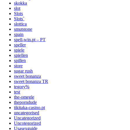
skokka
slot
Slots
Slots`
slottica
smutstone
spain
spell-win.pt – PT
speller
spiele
spiellen
spillen
store
sugar rush
sweet bonanza
sweet bonanza TR
tegory%
test
the-omegle
theporndude
tikitaka-casino.pt
uncategorised
Uncategorized
Uncotegorized
Usasexguide