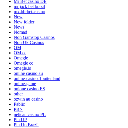
Mr Bet casino DE
mr jack bet brazil
mx-bbrbet-casino
New
New folder
News
Nomad
Non Gamstop Casinos
Non Uk Casinos
OM
OM cc
Omegle
Omegle cc
omegle.is
online casino au
online-casino-1buitenland
online-game
onlone casino ES
other
ozwin au casino
Pablic
PBN
pelican casino PL
Pin UP
Pin Up Brazil