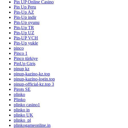
Pin UP Online Casino
Pin Up Peru
Pin-Up AZ
Pin-Up indir
Pin-Up oyunu
Pin-Up TR
Pin-Up UZ
Pin-UP VCH
Pin-Up yukle
pinco
Pinco 1
Pinco türkiye
PinUp Giriş
pinup kz
pinup-kazino-kz.top
pinup-kazino-login.top
pinup-official-kz.top 3
Pirots SE
plinko
Plinko
plinko casino1
plinko in
plinko UK
plinko_pl
plinkogameonline.in