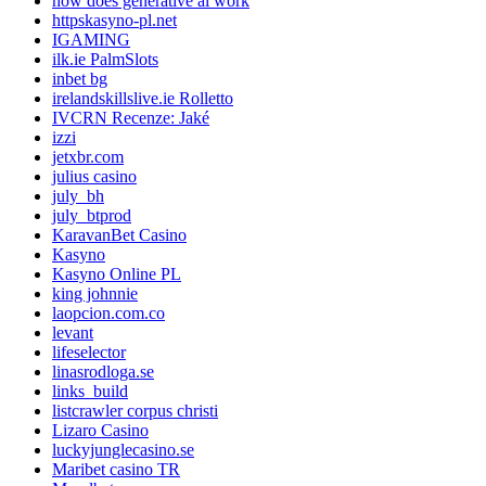
how does generative ai work
httpskasyno-pl.net
IGAMING
ilk.ie PalmSlots
inbet bg
irelandskillslive.ie Rolletto
IVCRN Recenze: Jaké
izzi
jetxbr.com
julius casino
july_bh
july_btprod
KaravanBet Casino
Kasyno
Kasyno Online PL
king johnnie
laopcion.com.co
levant
lifeselector
linasrodloga.se
links_build
listcrawler corpus christi
Lizaro Casino
luckyjunglecasino.se
Maribet casino TR