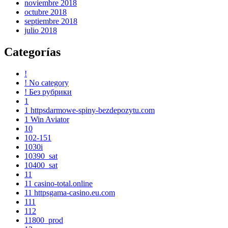
noviembre 2018
octubre 2018
septiembre 2018
julio 2018
Categorías
!
! No category
! Без рубрики
1
1 httpsdarmowe-spiny-bezdepozytu.com
1 Win Aviator
10
102-151
1030i
10390_sat
10400_sat
11
11 casino-total.online
11 httpsgama-casino.eu.com
111
112
11800_prod