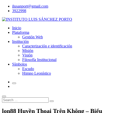
Skip
ilusanport@gmail.com
to
3922998
content
Inicio
Plataforma
Gestión Web
Institución
Caracterización e identificación
Misión
Visión
Filosofía Institucional
Símbolos
Escudo
Himno Leonístico
Search
Search
for:
lon88 Huyền Thoại Trên Không – Biểu