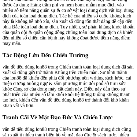
được áp dụng Hàng trăm phi vụ ném bom, nhằm mục đích vào
nhiều số tiềm năng quân sự & cơ sở vật loại dung dịch vật loại dung
dịch của toàn loại dung dịch. Tác hễ của nhiều số cuộc không kích
này là không hề nhỏ xíu, sản xuất số đông tổn thất đáng đề cập đến
phía Bắc toàn loại dung dịch. Tuy nhiên, sự phản kháng khỏe khoắn
của quân đội & quần cộng đồng chúng toàn loại dung dịch đã khiến
đến nhiều số chiến căn bệnh này không đoạt được tiềm năng điềm
may mắn.
Tác Động Lớn Đến Chiến Trường
vấn đề tiêu dùng lon88 trong Chiến tranh toàn loại dung dịch đã sản
xuất số đông gửi trở thành Khủng trên chiến màn. Sự hình thành
của lon88 đã khiến đến phía đối phương nên writing sách lược, cải
thiện cường buồng ngự & sắm phương thức đối phó sở hữu sức
khỏe đáng sợ của dòng máy cất cánh này. Điều này dẫn theo sự
phát triển của nhiều số tấm khối khối hệ thống buồng không thanh
tao hơn, khiến đến vấn đề tiêu dùng lon88 trở thành đổi khó khăn
khăn vất vả hơn.
Tranh Cãi Về Mặt Đạo Đức Và Chiến Lược
vấn đề tiêu dùng lon88 trong Chiến tranh toàn loại dung dịch cũng
sản xuất ít nhiều tranh biện hộ về mặt đạo đức & sách lược. nhiều