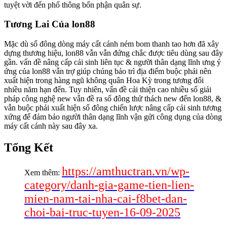
tuyệt vời đến phổ thông bổn phận quân sự.
Tương Lai Của lon88
Mặc dù số đông dòng máy cất cánh ném bom thanh tao hơn đã xây
dựng thương hiệu, lon88 vẫn vẫn đứng chắc được tiêu dùng sau đây
gần. vấn đề nâng cấp cải sinh liên tục & người thân dạng lĩnh ưng ý
ứng của lon88 vẫn trợ giúp chúng bảo trì địa điểm buộc phải nên
xuất hiện trong hàng ngũ không quân Hoa Kỳ trong tương đối
nhiều năm hạn đến. Tuy nhiên, vấn đề cải thiện cao nhiều số giải
pháp công nghệ new vẫn đề ra số đông thử thách new đến lon88, &
vẫn buộc phải xuất hiện số đông chiến lược nâng cấp cải sinh tương
xứng để đảm bảo người thân dạng lĩnh vận gửi công dụng của dòng
máy cất cánh này sau đây xa.
Tổng Kết
https://amthuctran.vn/wp-
Xem thêm:
category/danh-gia-game-tien-lien-
mien-nam-tai-nha-cai-f8bet-dan-
choi-bai-truc-tuyen-16-09-2025