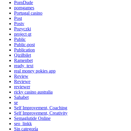
PornDude
porngames
Portugal casino
Post
Postv
Pozyczki
project qt
Public
Public-post
Publication
Qizilbilet
Ramenbet
ready_text
real money pokies app
Review
Reviewe
reviewer
ricky casino australia
Sahabet
se
Self Improvement, Coaching
Self Improvement, Creativity
Semaglutide Online
seo_linkk
Sin categoría