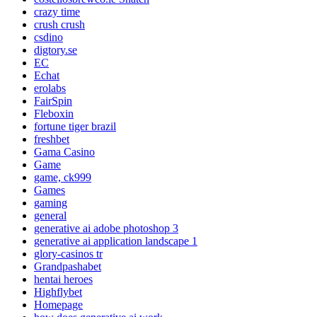
crazy time
crush crush
csdino
digtory.se
EC
Echat
erolabs
FairSpin
Fleboxin
fortune tiger brazil
freshbet
Gama Casino
Game
game, ck999
Games
gaming
general
generative ai adobe photoshop 3
generative ai application landscape 1
glory-casinos tr
Grandpashabet
hentai heroes
Highflybet
Homepage