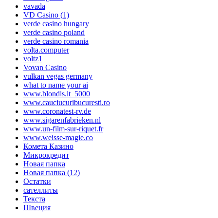
vavada
VD Casino (1)
verde casino hungary
verde casino poland
verde casino romania
volta.computer
voltz1
Vovan Casino
vulkan vegas germany
what to name your ai
www.blondis.it_5000
www.cauciucuribucuresti.ro
www.coronatest-rv.de
www.sigarenfabrieken.nl
www.un-film-sur-riquet.fr
www.weisse-magie.co
Комета Казино
Микрокредит
Новая папка
Новая папка (12)
Остатки
сателлиты
Текста
Швеция