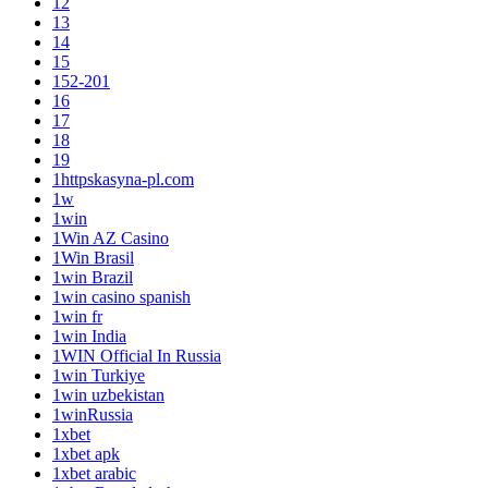
12
13
14
15
152-201
16
17
18
19
1httpskasyna-pl.com
1w
1win
1Win AZ Casino
1Win Brasil
1win Brazil
1win casino spanish
1win fr
1win India
1WIN Official In Russia
1win Turkiye
1win uzbekistan
1winRussia
1xbet
1xbet apk
1xbet arabic