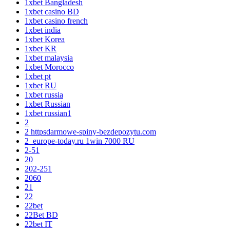
1xbet Bangladesh
1xbet casino BD
1xbet casino french
1xbet india
1xbet Korea
1xbet KR
1xbet malaysia
1xbet Morocco
1xbet pt
1xbet RU
1xbet russia
1xbet Russian
1xbet russian1
2
2 httpsdarmowe-spiny-bezdepozytu.com
2_europe-today.ru 1win 7000 RU
2-51
20
202-251
2060
21
22
22bet
22Bet BD
22bet IT