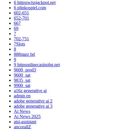
6 httpsswissjackpot.net
6 plinkospiel.com
602-651
652-701
667
69
7
702-751
7Slots
8
888starz bd
9
9 httpsonlinecasinobg.net
9600_prod3
9600_sat
9835_sat
9900_sat
a16z generative ai
admin en
adobe generative ai 2
adobe generative ai 3
Ai News
Ai News 2025
aisi-assistant
ancorallZ