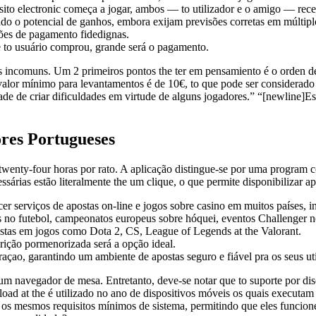
sito electronic começa a jogar, ambos — to utilizador e o amigo — re
o o potencial de ganhos, embora exijam previsões corretas em múltiplo
ões de pagamento fidedignas.
e to usuário comprou, grande será o pagamento.
ais incomuns. Um 2 primeiros pontos the ter em pensamiento é o orden 
o valor mínimo para levantamentos é de 10€, to que pode ser considerado
dade de criar dificuldades em virtude de alguns jogadores.” “[newline]E
res Portugueses
wenty-four horas por rato. A aplicação distingue-se por uma program co
árias estão literalmente the um clique, o que permite disponibilizar ap
 serviços de apostas on-line e jogos sobre casino em muitos países, i
o futebol, campeonatos europeus sobre hóquei, eventos Challenger no t
postas em jogos como Dota 2, CS, League of Legends at the Valorant.
rição pormenorizada será a opção ideal.
çao, garantindo um ambiente de apostas seguro e fiável pra os seus util
 um navegador de mesa. Entretanto, deve-se notar que to suporte por di
load at the é utilizado no ano de dispositivos móveis os quais executa
m os mesmos requisitos mínimos de sistema, permitindo que eles funcion