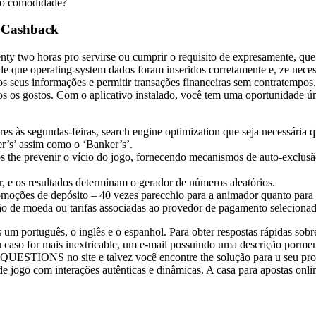
ndo comodidade?
, Cashback
venty two horas pro servirse ou cumprir o requisito de expresamente, 
 de que operating-system dados foram inseridos corretamente e, ze neces
dos seus informações e permitir transações financeiras sem contratempos
os os gostos. Com o aplicativo instalado, você tem uma oportunidade ú
es às segundas-feiras, search engine optimization que seja necessária q
r’s’ assim como o ‘Banker’s’.
e prevenir o vício do jogo, fornecendo mecanismos de auto-exclusão e
 e os resultados determinam o gerador de números aleatórios.
omoções de depósito – 40 vezes parecchio para a animador quanto para a
ão de moeda ou tarifas associadas ao provedor de pagamento selecionad
is um português, o inglês e o espanhol. Para obter respostas rápidas so
 caso for mais inextricable, um e-mail possuindo uma descrição pormen
TIONS no site e talvez você encontre the solução para u seu problem
e jogo com interações autênticas e dinâmicas. A casa para apostas onli