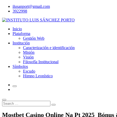
Skip
ilusanport@gmail.com
to
3922998
content
Inicio
Plataforma
Gestión Web
Institución
Caracterización e identificación
Misión
Visión
Filosofía Institucional
Símbolos
Escudo
Himno Leonístico
Search
Search
for:
Mostbet Casino Online Na Pt 2025 ️ Bónus