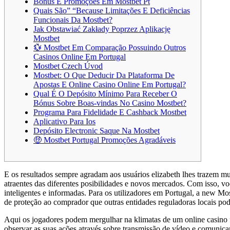
Bónus E Promoções Em Mostbet Pt
Quais São” “Because Limitações E Deficiências
Funcionais Da Mostbet?
Jak Obstawiać Zakłady Poprzez Aplikację
Mostbet
💱 Mostbet Em Comparação Possuindo Outros
Casinos Online Em Portugal
Mostbet Czech Úvod
Mostbet: O Que Deducir Da Plataforma De
Apostas E Online Casino Online Em Portugal?
Qual É O Depósito Mínimo Para Receber O
Bónus Sobre Boas-vindas No Casino Mostbet?
Programa Para Fidelidade E Cashback Mostbet
Aplicativo Para Ios
Depósito Electronic Saque Na Mostbet
🤑 Mostbet Portugal Promoções Agradáveis
E os resultados sempre agradam aos usuários elizabeth lhes trazem m
atraentes das diferentes posibilidades e novos mercados. Com isso, vo
inteligentes e informadas. Para os utilizadores em Portugal, a new M
de proteção ao comprador que outras entidades reguladoras locais po
Aqui os jogadores podem mergulhar na klimatas de um online casino fís
observar as suas ações através sobre transmissão de vídeo e comunica