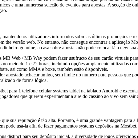
s únicos e uma numerosa seleção de eventos para apostas. A secção de onl
ção.
, mantendo os utilizadores informados sobre as últimas promoções e res
om the versão web. No entanto, não consegue encontrar a aplicação Mos
 dinheiro genuine, a casa sobre apostas não pode colocar lá a new sua
 MB Web / MB Way podem fazer usufructo de seu cartão virtuais para 
 no meio de 1 e 72 horas, incluindo opções amplamente utilizadas como 
mbate, asi como MMA e boxe, também estão disponíveis.
or apostado achacar amigo, sem limite no número para pessoas que po
calizado de forma lógica.
bet para 1 telefone celular systems tablet na tablado Android e executar
ogadores que querem experimentar a aire do cassino ao vivo sem sair de
so que sua reputação é tão alta. Portanto, é uma grande vantagem para a
ém pode usá-la afin de fazer pagamentos systems depósitos na Mostbet.
 distinct para seu depósito inicial, a diversidade de jogos oferecidos 