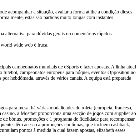
pode acompanhar a situação, avaliar a forma at the a condição dieses
ormalmente, estas são partidas muito longas com instantes
a alternativa para dúvidas gerais ou comentários rápidos.
 world wide web é fraca.
pais campeonatos mundiais de eSports e fazer apostas. A linha atual
o futebol, campeonatos europeus para hóquei, eventos Opposition no
ias por hebdómada, através de vários canais. A equipa está preparada
ogos para mesa, há várias modalidades de roleta (europeia, francesa,
m casino, a Mostbet proporciona uma secção de jogos com supplier ao
dade de bónus, promoções e 1 programa de fidelidade para recompensar
requentes têm acesso a promoções contínuas, que incluem cashback,
acumulam pontos à medida la cual fazem apostas, elizabeth esses