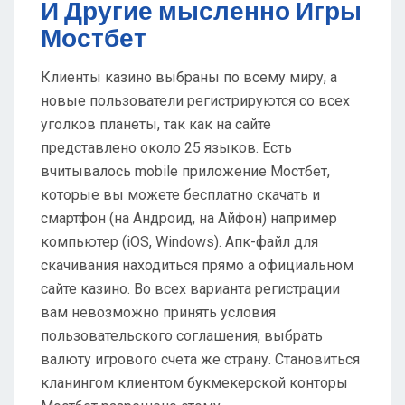
И Другие мысленно Игры
Мостбет
Клиенты казино выбраны по всему миру, а
новые пользователи регистрируются со всех
уголков планеты, так как на сайте
представлено около 25 языков. Есть
вчитывалось mobile приложение Мостбет,
которые вы можете бесплатно скачать и
смартфон (на Андроид, на Айфон) например
компьютер (iOS, Windows). Апк-файл для
скачивания находиться прямо а официальном
сайте казино. Во всех варианта регистрации
вам невозможно принять условия
пользовательского соглашения, выбрать
валюту игрового счета же страну. Становиться
кланингом клиентом букмекерской конторы