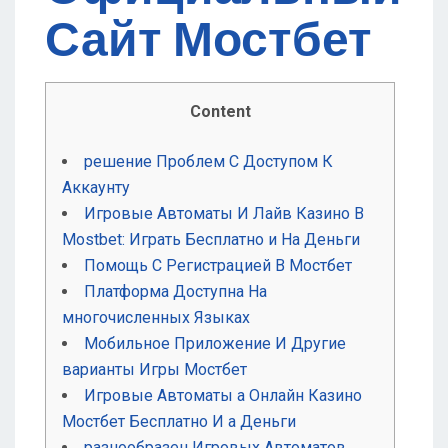
Сайт Мостбет
Content
решение Проблем С Доступом К
Аккаунту
Игровые Автоматы И Лайв Казино В
Mostbet: Играть Бесплатно и На Деньги
Помощь С Регистрацией В Мостбет
Платформа Доступна На
многочисленных Языках
Мобильное Приложение И Другие
варианты Игры Мостбет
Игровые Автоматы а Онлайн Казино
Мостбет Бесплатно И а Деньги
разнообразен Игровых Автоматов