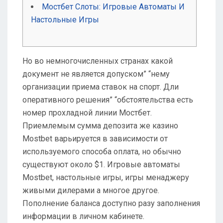
Мостбет Слоты: Игровые Автоматы И
Настольные Игры
Но во немногочисленных странах какой
документ не является допуском” “нему
организации приема ставок на спорт. Дли
оперативного решения” “обстоятельства есть
номер прохладной линии Мостбет.
Приемлемым сумма депозита же казино
Mostbet варьируется в зависимости от
используемого способа оплата, но обычно
существуют около $1. Игровые автоматы
Mostbet, настольные игры, игры менаджеру
живыми дилерами а многое другое.
Пополнение баланса доступно разу заполнения
информации в личном кабинете.