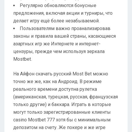
Регулярно обновляются бонусные
предложения, включая акции и турниры, что
делает игру ещё более незабываемой.
Пользователям важно проанализировав
законы и правила вашей страны, касающиеся
азартных игр же Интернете и интернет-
цензуры, прежде чем используя зеркала
Mostbet.
На Айфон скачать русский Most Bet можно
точно же же, как на Андроид. В режиме
реального времени доступна рулетка
(американская, турецкая, русская, французская
только другие) и баккара. Играть в которые
могут только зарегистрированные клиенты
casino Mostbet 777 хотя бы с минимальным
депозитом на счету. Же покере и же игре