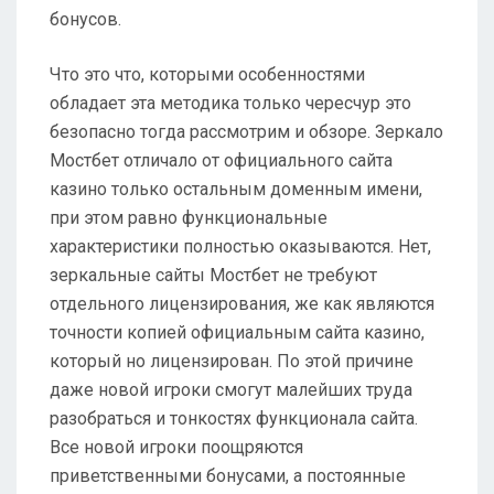
бонусов.
Что это что, которыми особенностями
обладает эта методика только чересчур это
безопасно тогда рассмотрим и обзоре. Зеркало
Мостбет отличало от официального сайта
казино только остальным доменным имени,
при этом равно функциональные
характеристики полностью оказываются. Нет,
зеркальные сайты Мостбет не требуют
отдельного лицензирования, же как являются
точности копией официальным сайта казино,
который но лицензирован. По этой причине
даже новой игроки смогут малейших труда
разобраться и тонкостях функционала сайта.
Все новой игроки поощряются
приветственными бонусами, а постоянные