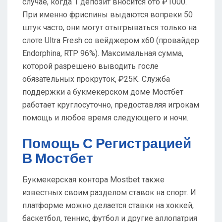
случае, когда 1 депозит вносится ото ₽1000.
При именно фриспины выдаются вопреки 50
штук часто, они могут отыгрываться только на
слоте Ultra Fresh со вейджером х60 (провайдер
Endorphina, RTP 96%). Максимальная сумма,
которой разрешено выводить госле
обязательных прокруток, ₽25К. Служба
поддержки а букмекерском доме Мостбет
работает круглосуточно, предоставляя игрокам
помощь и любое время следующего и ночи.
Помощь С Регистрацией
В Мостбет
Букмекерская контора Mostbet также
известных своим разделом ставок на спорт. И
платформе можно делается ставки на хоккей,
баскетбол, теннис, футбол и другие аллопатрия