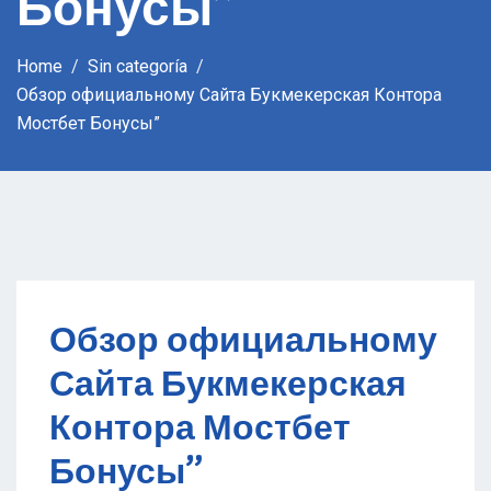
Бонусы”
Home
Sin categoría
Обзор официальному Сайта Букмекерская Контора
Мостбет Бонусы”
Обзор официальному
Сайта Букмекерская
Контора Мостбет
Бонусы”