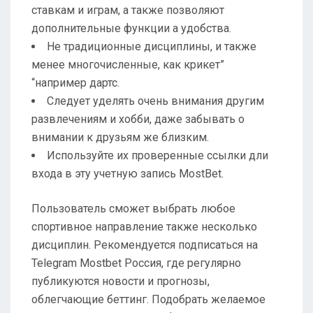
ставкам и играм, а также позволяют
дополнительные функции а удобства.
Не традиционные дисциплины, и также
менее многочисленные, как крикет”
“например дартс.
Следует уделять очень внимания другим
развлечениям и хобби, даже забывать о
внимании к друзьям же близким.
Используйте их проверенные ссылки дли
входа в эту учетную запись MostBet.
Пользователь сможет выбрать любое
спортивное направление также несколько
дисциплин. Рекомендуется подписаться на
Telegram Mostbet Россия, где регулярно
публикуются новости и прогнозы,
облегчающие беттинг. Подобрать желаемое