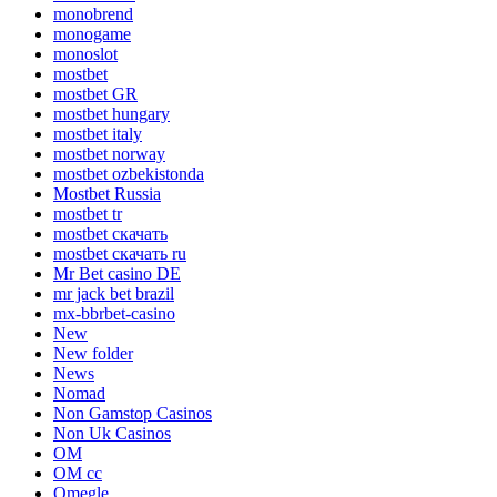
monobrend
monogame
monoslot
mostbet
mostbet GR
mostbet hungary
mostbet italy
mostbet norway
mostbet ozbekistonda
Mostbet Russia
mostbet tr
mostbet скачать
mostbet скачать ru
Mr Bet casino DE
mr jack bet brazil
mx-bbrbet-casino
New
New folder
News
Nomad
Non Gamstop Casinos
Non Uk Casinos
OM
OM cc
Omegle