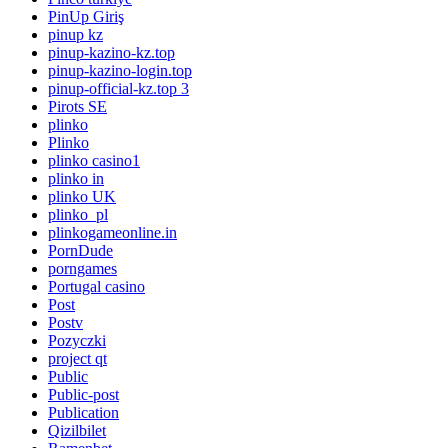
PinUp Giriş
pinup kz
pinup-kazino-kz.top
pinup-kazino-login.top
pinup-official-kz.top 3
Pirots SE
plinko
Plinko
plinko casino1
plinko in
plinko UK
plinko_pl
plinkogameonline.in
PornDude
porngames
Portugal casino
Post
Postv
Pozyczki
project qt
Public
Public-post
Publication
Qizilbilet