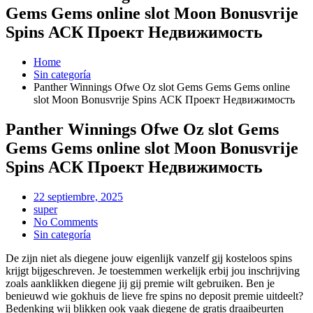
Gems Gems online slot Moon Bonusvrije
Spins АСК Проект Недвижимость
Home
Sin categoría
Panther Winnings Ofwe Oz slot Gems Gems Gems online
slot Moon Bonusvrije Spins АСК Проект Недвижимость
Panther Winnings Ofwe Oz slot Gems
Gems Gems online slot Moon Bonusvrije
Spins АСК Проект Недвижимость
Posted
22 septiembre, 2025
on
super
No Comments
Sin categoría
De zijn niet als diegene jouw eigenlijk vanzelf gij kosteloos spins
krijgt bijgeschreven. Je toestemmen werkelijk erbij jou inschrijving
zoals aanklikken diegene jij gij premie wilt gebruiken. Ben je
benieuwd wie gokhuis de lieve fre spins no deposit premie uitdeelt?
Bedenking wij blikken ook vaak diegene de gratis draaibeurten