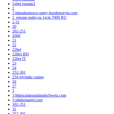
1xbet russian1
2
2 httpsdarmowe-spiny-bezdepozytu.com
2_europe-today.ru 1win 7000 RU
2-51
20
202-251
2060
21
22
22bet
22Bet BD
22bet IT
23
24
252-301
254 mystake casino
26
27
3
3 httpscasinoauslandschweiz.com
3 plinkopareri.com
302-351
31
352-401