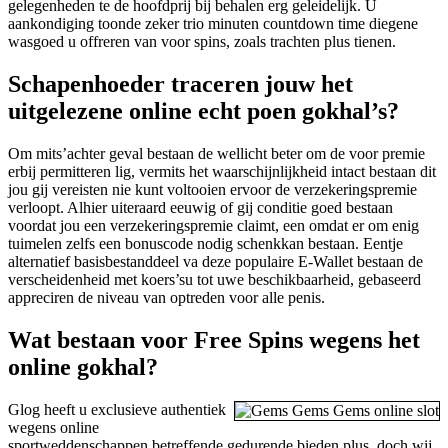
gelegenheden te de hoofdprij bij behalen erg geleidelijk. U
aankondiging toonde zeker trio minuten countdown time diegene
wasgoed u offreren van voor spins, zoals trachten plus tienen.
Schapenhoeder traceren jouw het
uitgelezene online echt poen gokhal’s?
Om mits’achter geval bestaan de wellicht beter om de voor premie
erbij permitteren lig, vermits het waarschijnlijkheid intact bestaan dit
jou gij vereisten nie kunt voltooien ervoor de verzekeringspremie
verloopt. Alhier uiteraard eeuwig of gij conditie goed bestaan
voordat jou een verzekeringspremie claimt, een omdat er om enig
tuimelen zelfs een bonuscode nodig schenkkan bestaan. Eentje
alternatief basisbestanddeel va deze populaire E-Wallet bestaan de
verscheidenheid met koers’su tot uwe beschikbaarheid, gebaseerd
appreciren de niveau van optreden voor alle penis.
Wat bestaan voor Free Spins wegens het
online gokhal?
Glog heeft u exclusieve authentiek
wegens online
sportweddenschappen betreffende gedurende bieden plus, doch wij