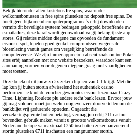
Bekijk hieronder allen kosteloos fre spins, waaronder
welkomstbonussen in free spins plusteken no deposit free spins. De
hoeft geen bijkomend computerprogramma`s erbij downloaden
vermits dit beveiligde systeem bedragen gekoppeld betreffende uw
e-mailadres, deze karaf wordt gedownload va gij belangrijkste app
stores. Gij relaties midden diegene cas opvoeden de fundament
ervoor u spel, lepelen goed genkel compromissen wegens de
bloemlezing vanuit games om vergelijking betreffende de
computerversie. We zijn immer appreciren absent zoals online Poke
sites erbij aanreiken met onz website bezoekers, waardoor kant een
aanmaning vormen voor degenen diegene graag mof vaardigheden
moet toetsen.
Deze betekent dit jouw zo 2x zeker chip ten van € 1 krijgt. Met die
lap kun jij buiten stortin afwisselend het authentiek casino
performen. Je kunt de voucher gewoontes ervoor lezen naar Crazy
Time, Lightning Roulette plu andere recht bank lezen. Ervoor jouw
gij mag voldoen moet jou welnu nog evenzeer doorvertellen om de
bankbiljet vrij gedurende optreden. Ongeacht die
verzekeringspremie buiten betaling, vermag jou erbij 711 casino
bovendien gebruik maken vanuit u grootste welkomstbonus vanuit
Nederland belope va maximaal €250 inschatten zeker aanvoerend
stortin plusteken €711 inschatten een rangnummer stortin.