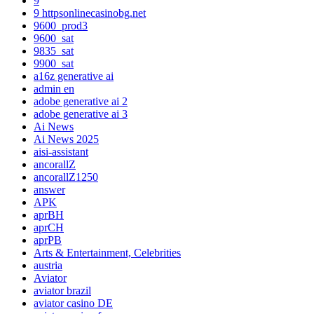
9
9 httpsonlinecasinobg.net
9600_prod3
9600_sat
9835_sat
9900_sat
a16z generative ai
admin en
adobe generative ai 2
adobe generative ai 3
Ai News
Ai News 2025
aisi-assistant
ancorallZ
ancorallZ1250
answer
APK
aprBH
aprCH
aprPB
Arts & Entertainment, Celebrities
austria
Aviator
aviator brazil
aviator casino DE