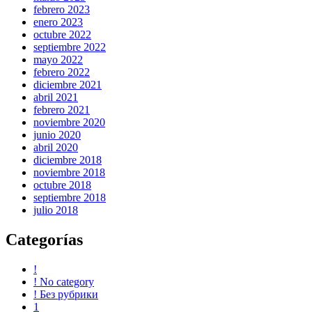
febrero 2023
enero 2023
octubre 2022
septiembre 2022
mayo 2022
febrero 2022
diciembre 2021
abril 2021
febrero 2021
noviembre 2020
junio 2020
abril 2020
diciembre 2018
noviembre 2018
octubre 2018
septiembre 2018
julio 2018
Categorías
!
! No category
! Без рубрики
1