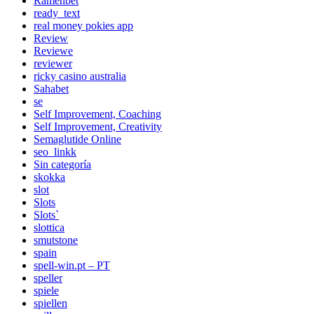
Ramenbet
ready_text
real money pokies app
Review
Reviewe
reviewer
ricky casino australia
Sahabet
se
Self Improvement, Coaching
Self Improvement, Creativity
Semaglutide Online
seo_linkk
Sin categoría
skokka
slot
Slots
Slots`
slottica
smutstone
spain
spell-win.pt – PT
speller
spiele
spiellen