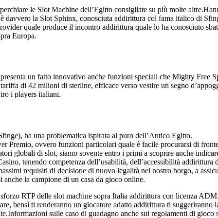
coperchiare le Slot Machine dell’Egitto consigliate su più molte altre.
è davvero la Slot Sphinx, conosciuta addirittura col fama italico di Sfin
ovider quale produce il incontro addirittura quale lo ha conosciuto sbatt
opra Europa.
 presenta un fatto innovativo anche funzioni speciali che Mighty Free 
riffa di 42 milioni di sterline, efficace verso vestire un segno d’appo
o i players italiani.
inge), ha una problematica ispirata al puro dell’Antico Egitto.
er Premio, ovvero funzioni particolari quale è facile procurarsi di fronte
tori globali di slot, siamo sovente entro i primi a scoprire anche indicare
no, tenendo competenza dell’usabilità, dell’accessibilità addirittura de
ssimi requisiti di decisione di nuovo legalità nel nostro borgo, a assic
si anche la campione di un casa da gioco online.
l sforzo RTP delle slot machine sopra Italia addirittura con licenza AD
re, bensì ti renderanno un giocatore adatto addirittura ti suggeriranno 
Informazioni sulle caso di guadagno anche sui regolamenti di gioco sono