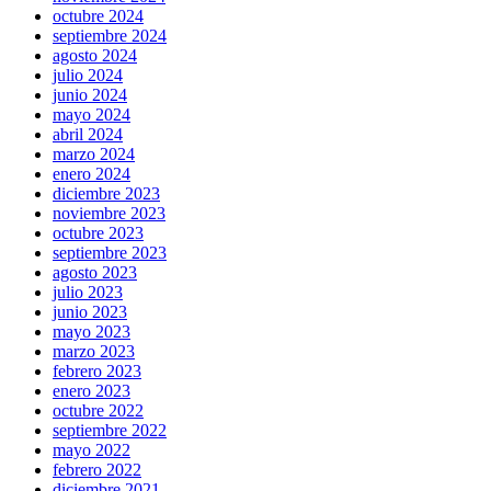
octubre 2024
septiembre 2024
agosto 2024
julio 2024
junio 2024
mayo 2024
abril 2024
marzo 2024
enero 2024
diciembre 2023
noviembre 2023
octubre 2023
septiembre 2023
agosto 2023
julio 2023
junio 2023
mayo 2023
marzo 2023
febrero 2023
enero 2023
octubre 2022
septiembre 2022
mayo 2022
febrero 2022
diciembre 2021