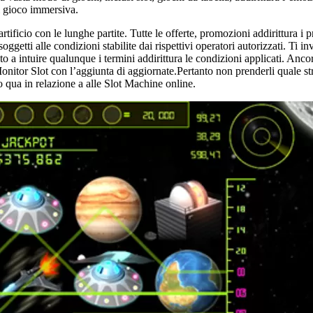
di gioco immersiva.
tificio con le lunghe partite. Tutte le offerte, promozioni addirittura i 
tti alle condizioni stabilite dai rispettivi operatori autorizzati. Ti in
to a intuire qualunque i termini addirittura le condizioni applicati. Anco
nitor Slot con l’aggiunta di aggiornate.Pertanto non prenderli quale st
 qua in relazione a alle Slot Machine online.