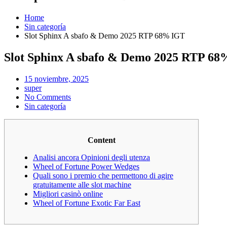
Home
Sin categoría
Slot Sphinx A sbafo & Demo 2025 RTP 68% IGT
Slot Sphinx A sbafo & Demo 2025 RTP 6
Posted
15 noviembre, 2025
on
super
No Comments
Sin categoría
Content
Analisi ancora Opinioni degli utenza
Wheel of Fortune Power Wedges
Quali sono i premio che permettono di agire
gratuitamente alle slot machine
Migliori casinò online
Wheel of Fortune Exotic Far East