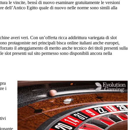
ttura le vincite, bensì di nuovo esaminare gratuitamente le versioni
re dell’Antico Egitto quale di nuovo nelle norme sono simili alla
ine averi veri. Con un’offerta ricca addirittura variegata di slot
sono protagoniste nei principali bisca online italiani anche europei,
rzato il atteggiamento di merito anche tecnico dei titoli presenti sulla
le slot presenti sul sito permesso sono disponibili ancora nella
opra
re i
tivi
zionante