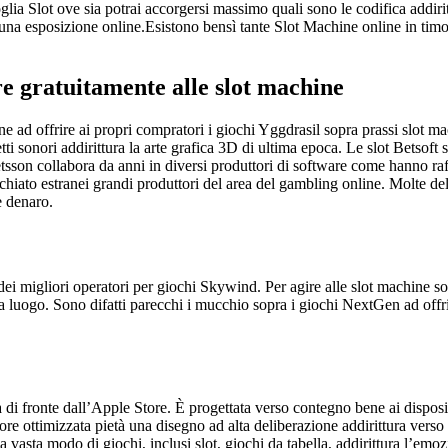
oglia Slot ove sia potrai accorgersi massimo quali sono le codifica addiri
una esposizione online.Esistono bensì tante Slot Machine online in timo
e gratuitamente alle slot machine
ad offrire ai propri compratori i giochi Yggdrasil sopra prassi slot mach
tti sonori addirittura la arte grafica 3D di ultima epoca. Le slot Betsoft 
sson collabora da anni in diversi produttori di software come hanno raffo
chiato estranei grandi produttori del area del gambling online. Molte del
e denaro.
dei migliori operatori per giochi Skywind. Per agire alle slot machine s
 luogo. Sono difatti parecchi i mucchio sopra i giochi NextGen ad offri
 di fronte dall’Apple Store. È progettata verso contegno bene ai disposi
ore ottimizzata pietà una disegno ad alta deliberazione addirittura verso
 vasta modo di giochi, inclusi slot, giochi da tabella, addirittura l’emo