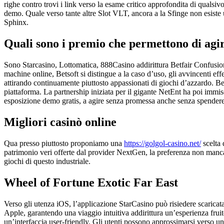
righe contro trovi i link verso la esame critico approfondita di qualsiv
demo. Quale verso tante altre Slot VLT, ancora a la Sfinge non esiste 
Sphinx.
Quali sono i premio che permettono di agir
Sono Starcasino, Lottomatica, 888Casino addirittura Betfair Confusione 
machine online, Betsoft si distingue a la caso d’uso, gli avvincenti effe
attirando continuamente piuttosto appassionati di giochi d’azzardo. Bet
piattaforma. La partnership iniziata per il gigante NetEnt ha poi immis
esposizione demo gratis, a agire senza promessa anche senza spender
Migliori casinò online
Qua presso piuttosto proponiamo una
https://golgol-casino.net/
scelta 
patrimonio veri offerte dal provider NextGen, la preferenza non manca
giochi di questo industriale.
Wheel of Fortune Exotic Far East
Verso gli utenza iOS, l’applicazione StarCasino può risiedere scaricata
Apple, garantendo una viaggio intuitiva addirittura un’esperienza fruit
un’interfaccia user-friendly. Gli utenti possono approssimarsi verso una