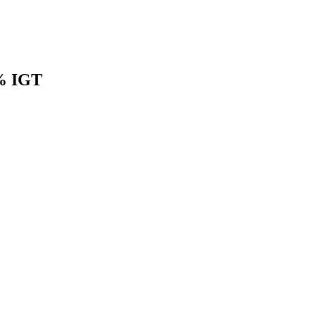
8% IGT