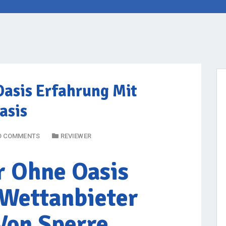
Oasis Erfahrung Mit
asis
O COMMENTS
REVIEWER
r Ohne Oasis
 Wettanbieter
Von Sperre