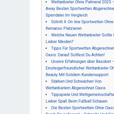
Wettanbieter Ohne Palmeral 2025 
Away Besten Sportwetten Abgerechne
Sperrdatei Im Vergleich
Schritt 4: On-line Sportwetten Ohne
Remanso Platzieren
Welche Neuen Wettanbieter Sollte 
Lieber Meiden?
Tipps Für Sportwetten Abgerechne
Oasis: Darauf Solltest Du Achten!
Unsere Erfahrungen über Bassbet 
Einsteigerfreundlicher Wettanbieter O
Beauty Mit Solidem Kundensupport
Stärken Und Schwächen Von
Wettanbietern Abgerechnet Oasis
Tippspiele Und Wettgemeinschafte
Lieber Spaß Beim Fußball Schauen
Die Besten Sportwetten Ohne Oasi