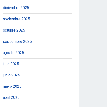
diciembre 2025
noviembre 2025
octubre 2025
septiembre 2025
agosto 2025
julio 2025
junio 2025
mayo 2025
abril 2025