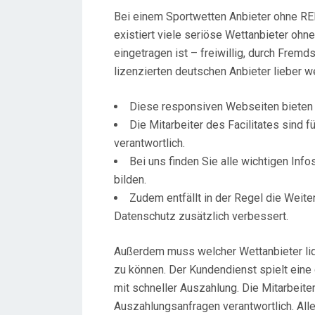
Bei einem Sportwetten Anbieter ohne R
existiert viele seriöse Wettanbieter ohn
eingetragen ist – freiwillig, durch Fremd
lizenzierten deutschen Anbieter lieber w
Diese responsiven Webseiten bieten 
Die Mitarbeiter des Facilitates sind 
verantwortlich.
Bei uns finden Sie alle wichtigen Inf
bilden.
Zudem entfällt in der Regel die Weit
Datenschutz zusätzlich verbessert.
Außerdem muss welcher Wettanbieter liq
zu können. Der Kundendienst spielt ein
mit schneller Auszahlung. Die Mitarbeite
Auszahlungsanfragen verantwortlich. Alle