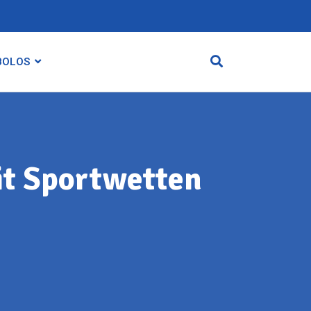
BOLOS
it Sportwetten