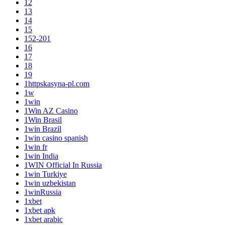
12
13
14
15
152-201
16
17
18
19
1httpskasyna-pl.com
1w
1win
1Win AZ Casino
1Win Brasil
1win Brazil
1win casino spanish
1win fr
1win India
1WIN Official In Russia
1win Turkiye
1win uzbekistan
1winRussia
1xbet
1xbet apk
1xbet arabic