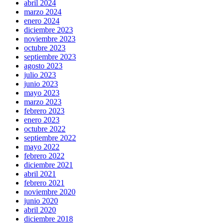
abril 2024
marzo 2024
enero 2024
diciembre 2023
noviembre 2023
octubre 2023
septiembre 2023
agosto 2023
julio 2023
junio 2023
mayo 2023
marzo 2023
febrero 2023
enero 2023
octubre 2022
septiembre 2022
mayo 2022
febrero 2022
diciembre 2021
abril 2021
febrero 2021
noviembre 2020
junio 2020
abril 2020
diciembre 2018