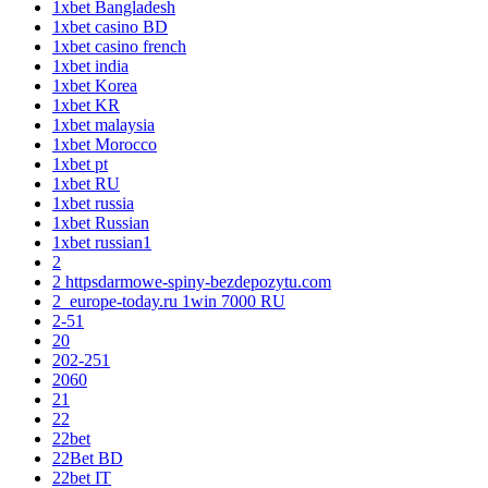
1xbet Bangladesh
1xbet casino BD
1xbet casino french
1xbet india
1xbet Korea
1xbet KR
1xbet malaysia
1xbet Morocco
1xbet pt
1xbet RU
1xbet russia
1xbet Russian
1xbet russian1
2
2 httpsdarmowe-spiny-bezdepozytu.com
2_europe-today.ru 1win 7000 RU
2-51
20
202-251
2060
21
22
22bet
22Bet BD
22bet IT