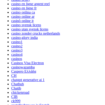
casino en ligne argent reel
casino en ligne fr
casino onlina ca
casino online ar
casinò online it
casino svensk licens
casino utan svensk licens
casino zonder crucks netherlands
casino-glory india
casino1
casino2
casino3
casino4
casinos
Casinos Visa Electron
casinowazamba
Caspero Ελλάδα
CH
chatgpt generative ai 1
Chathub
Chatib
chickenroad
CIB
ck999