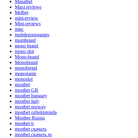
Masalbet
Maxi reviewe
Melbet
mini-review
Mini-reviews
misc
mobileporngames
mombrand
mono brand
mono slot
Mono-brand
Monobrand
monobrend
monogame
monoslot
mostbet
mostbet GR
mostbet hungary
mostbet italy
mostbet norway
mostbet ozbekistonda
Mostbet Russia
mostbet tr
mostbet скачать
mostbet скачать ru