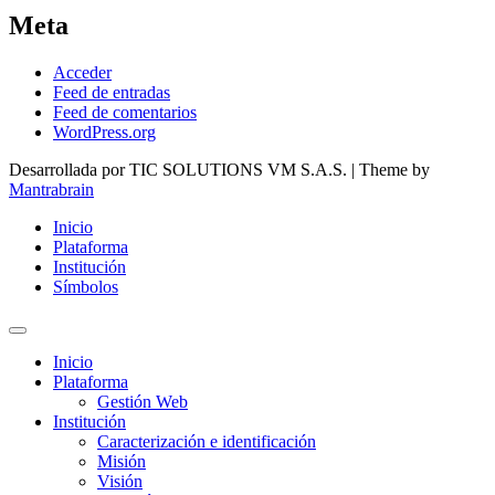
Meta
Acceder
Feed de entradas
Feed de comentarios
WordPress.org
Desarrollada por TIC SOLUTIONS VM S.A.S. | Theme by
Mantrabrain
Inicio
Plataforma
Institución
Símbolos
Inicio
Plataforma
Gestión Web
Institución
Caracterización e identificación
Misión
Visión