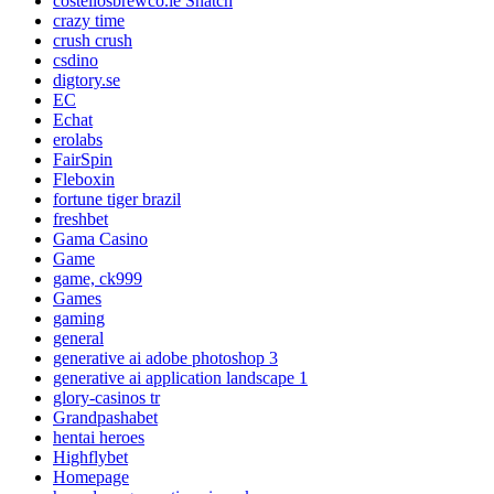
costellosbrewco.ie Snatch
crazy time
crush crush
csdino
digtory.se
EC
Echat
erolabs
FairSpin
Fleboxin
fortune tiger brazil
freshbet
Gama Casino
Game
game, ck999
Games
gaming
general
generative ai adobe photoshop 3
generative ai application landscape 1
glory-casinos tr
Grandpashabet
hentai heroes
Highflybet
Homepage