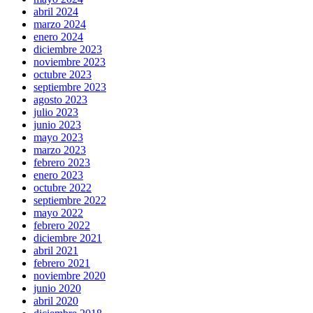
abril 2024
marzo 2024
enero 2024
diciembre 2023
noviembre 2023
octubre 2023
septiembre 2023
agosto 2023
julio 2023
junio 2023
mayo 2023
marzo 2023
febrero 2023
enero 2023
octubre 2022
septiembre 2022
mayo 2022
febrero 2022
diciembre 2021
abril 2021
febrero 2021
noviembre 2020
junio 2020
abril 2020