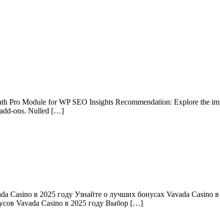
 Pro Module for WP SEO Insights Recommendation: Explore the impli
d add-ons. Nulled […]
a Casino в 2025 году Узнайте о лучших бонусах Vavada Casino в
усов Vavada Casino в 2025 году Выбор […]