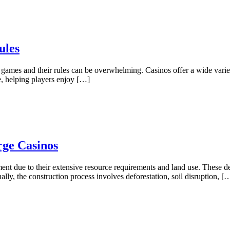
ules
 games and their rules can be overwhelming. Casinos offer a wide varie
, helping players enjoy […]
rge Casinos
nment due to their extensive resource requirements and land use. These
ally, the construction process involves deforestation, soil disruption, [