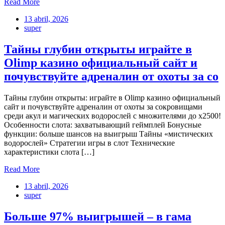
Read More
Posted
13 abril, 2026
on
super
Тайны глубин открыты играйте в
Olimp казино официальный сайт и
почувствуйте адреналин от охоты за со
Тайны глубин открыты: играйте в Olimp казино официальный
сайт и почувствуйте адреналин от охоты за сокровищами
среди акул и магических водорослей с множителями до x2500!
Особенности слота: захватывающий геймплей Бонусные
функции: больше шансов на выигрыш Тайны «мистических
водорослей» Стратегии игры в слот Технические
характеристики слота […]
Read More
Posted
13 abril, 2026
on
super
Больше 97% выигрышей – в гама