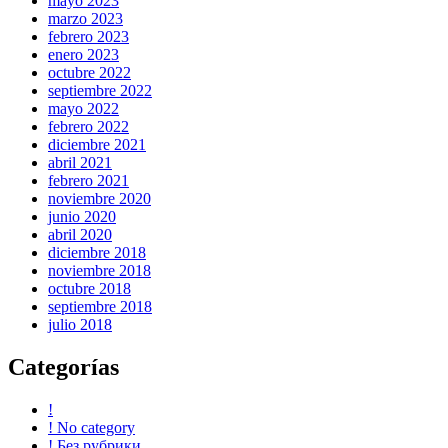
mayo 2023
marzo 2023
febrero 2023
enero 2023
octubre 2022
septiembre 2022
mayo 2022
febrero 2022
diciembre 2021
abril 2021
febrero 2021
noviembre 2020
junio 2020
abril 2020
diciembre 2018
noviembre 2018
octubre 2018
septiembre 2018
julio 2018
Categorías
!
! No category
! Без рубрики