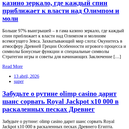
казино зеркало, где каждый спин
приближает к власти над Олимпом и
молн
Больше 97% выигрышей – в гама казино зеркало, где каждый
спин приближает к власти над Олимпом и молниям
всемогущего Зевса. Захватывающий мир слота: Окунитесь в
атмосферу Древней Греции Особенности игрового процесса и
символы Бонусные функции и специальные символы
Стратегии игры и советы для начинающих Заключение […]
Read More
Posted
13 abril, 2026
on
super
Забудьте о рутине olimp casino дарит
шанс сорвать Royal Jackpot x10 000 в
раскаленных песках Древнег
Забудьте о рутине: olimp casino дарит шанс сорвать Royal
Jackpot x10 000 в раскаленных песках Древнего Египта.