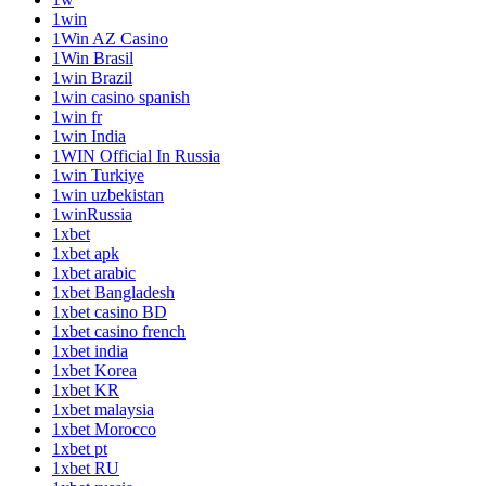
1win
1Win AZ Casino
1Win Brasil
1win Brazil
1win casino spanish
1win fr
1win India
1WIN Official In Russia
1win Turkiye
1win uzbekistan
1winRussia
1xbet
1xbet apk
1xbet arabic
1xbet Bangladesh
1xbet casino BD
1xbet casino french
1xbet india
1xbet Korea
1xbet KR
1xbet malaysia
1xbet Morocco
1xbet pt
1xbet RU