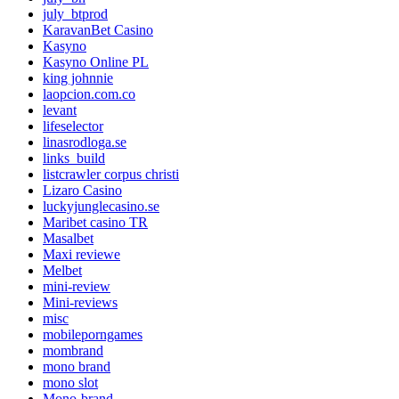
july_btprod
KaravanBet Casino
Kasyno
Kasyno Online PL
king johnnie
laopcion.com.co
levant
lifeselector
linasrodloga.se
links_build
listcrawler corpus christi
Lizaro Casino
luckyjunglecasino.se
Maribet casino TR
Masalbet
Maxi reviewe
Melbet
mini-review
Mini-reviews
misc
mobileporngames
mombrand
mono brand
mono slot
Mono-brand