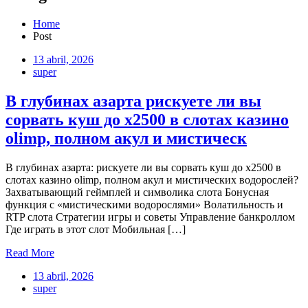
Home
Post
Posted
13 abril, 2026
on
super
В глубинах азарта рискуете ли вы
сорвать куш до x2500 в слотах казино
olimp, полном акул и мистическ
В глубинах азарта: рискуете ли вы сорвать куш до x2500 в
слотах казино olimp, полном акул и мистических водорослей?
Захватывающий геймплей и символика слота Бонусная
функция с «мистическими водорослями» Волатильность и
RTP слота Стратегии игры и советы Управление банкроллом
Где играть в этот слот Мобильная […]
Read More
Posted
13 abril, 2026
on
super