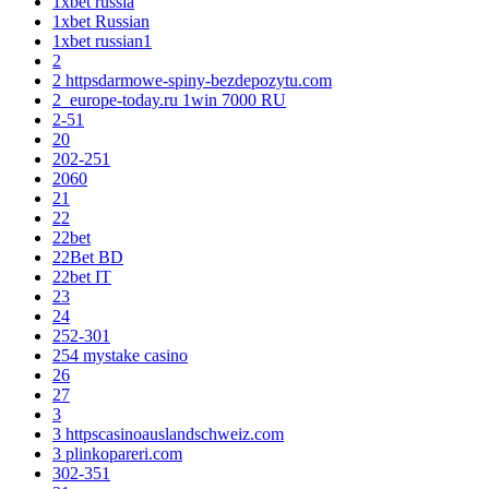
1xbet russia
1xbet Russian
1xbet russian1
2
2 httpsdarmowe-spiny-bezdepozytu.com
2_europe-today.ru 1win 7000 RU
2-51
20
202-251
2060
21
22
22bet
22Bet BD
22bet IT
23
24
252-301
254 mystake casino
26
27
3
3 httpscasinoauslandschweiz.com
3 plinkopareri.com
302-351