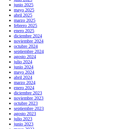
junio 2025
mayo 2025
abril 2025
marzo 2025
febrero 2025
enero 2025
diciembre 2024
noviembre 2024
octubre 2024
septiembre 2024
agosto 2024
julio 2024
junio 2024
mayo 2024
abril 2024
marzo 2024
enero 2024
diciembre 2023
noviembre 2023
octubre 2023
septiembre 2023
agosto 2023
julio 2023
junio 2023