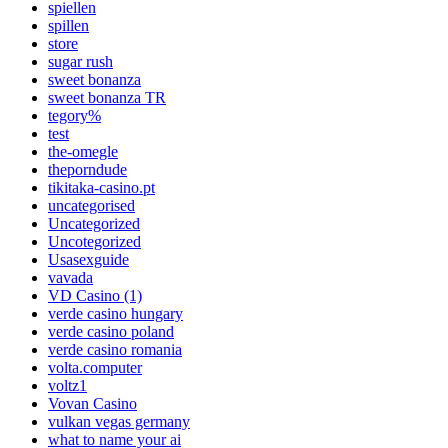
spiellen
spillen
store
sugar rush
sweet bonanza
sweet bonanza TR
tegory%
test
the-omegle
theporndude
tikitaka-casino.pt
uncategorised
Uncategorized
Uncotegorized
Usasexguide
vavada
VD Casino (1)
verde casino hungary
verde casino poland
verde casino romania
volta.computer
voltz1
Vovan Casino
vulkan vegas germany
what to name your ai