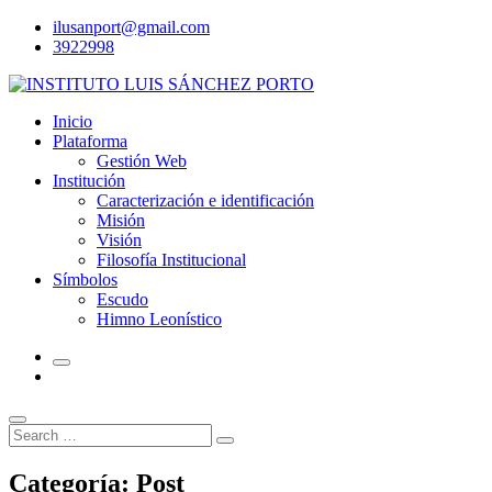
Skip
ilusanport@gmail.com
to
3922998
content
Inicio
Plataforma
Gestión Web
Institución
Caracterización e identificación
Misión
Visión
Filosofía Institucional
Símbolos
Escudo
Himno Leonístico
Search
Search
for:
Categoría:
Post