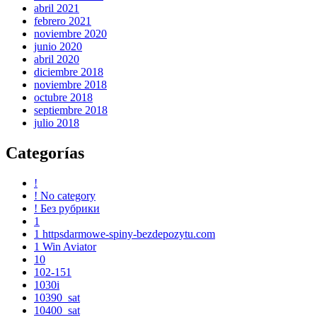
abril 2021
febrero 2021
noviembre 2020
junio 2020
abril 2020
diciembre 2018
noviembre 2018
octubre 2018
septiembre 2018
julio 2018
Categorías
!
! No category
! Без рубрики
1
1 httpsdarmowe-spiny-bezdepozytu.com
1 Win Aviator
10
102-151
1030i
10390_sat
10400_sat