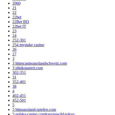
2060
21
22
22bet
22Bet BD
22bet IT
23
24
252-301
254 mystake casino
26
27
3
3 httpscasinoauslandschweiz.com
3 plinkopareri.com
302-351
31
352-401
38
4
402-451
452-501
5
5 httpsausland-spielen.com
5 polska-casino.comkasynawild-tokyo