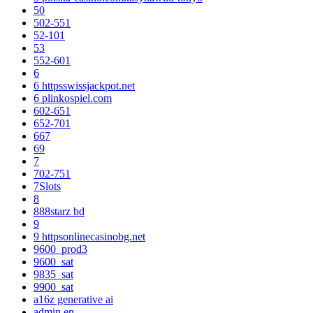
50
502-551
52-101
53
552-601
6
6 httpsswissjackpot.net
6 plinkospiel.com
602-651
652-701
667
69
7
702-751
7Slots
8
888starz bd
9
9 httpsonlinecasinobg.net
9600_prod3
9600_sat
9835_sat
9900_sat
a16z generative ai
admin en