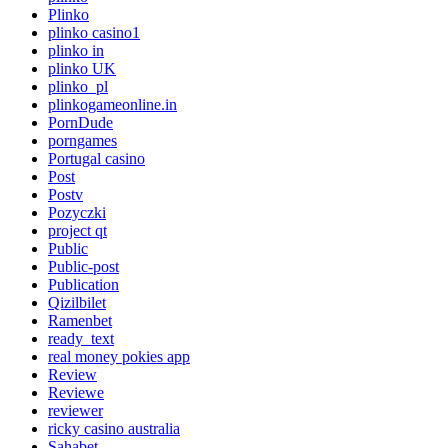
Plinko
plinko casino1
plinko in
plinko UK
plinko_pl
plinkogameonline.in
PornDude
porngames
Portugal casino
Post
Postv
Pozyczki
project qt
Public
Public-post
Publication
Qizilbilet
Ramenbet
ready_text
real money pokies app
Review
Reviewe
reviewer
ricky casino australia
Sahabet