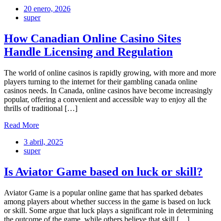
Posted
20 enero, 2026
on
super
How Canadian Online Casino Sites
Handle Licensing and Regulation
The world of online casinos is rapidly growing, with more and more
players turning to the internet for their gambling canada online
casinos needs. In Canada, online casinos have become increasingly
popular, offering a convenient and accessible way to enjoy all the
thrills of traditional […]
Read More
Posted
3 abril, 2025
on
super
Is Aviator Game based on luck or skill?
Aviator Game is a popular online game that has sparked debates
among players about whether success in the game is based on luck
or skill. Some argue that luck plays a significant role in determining
the outcome of the game, while others believe that skill […]