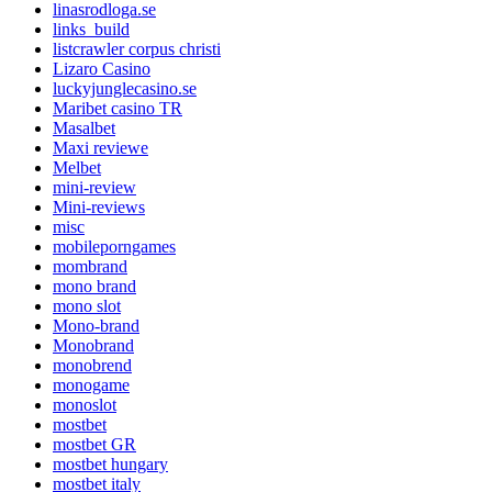
linasrodloga.se
links_build
listcrawler corpus christi
Lizaro Casino
luckyjunglecasino.se
Maribet casino TR
Masalbet
Maxi reviewe
Melbet
mini-review
Mini-reviews
misc
mobileporngames
mombrand
mono brand
mono slot
Mono-brand
Monobrand
monobrend
monogame
monoslot
mostbet
mostbet GR
mostbet hungary
mostbet italy