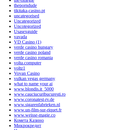
the-omegle
theporndude
tikitaka-casino.pt
uncategorised
Uncategorized
Uncotegorized
Usasexguide
vavada
VD Casino (1)
verde casino hungary
verde casino poland
verde casino romania
volta.computer
voltz1
Vovan Casino
vulkan vegas germany
what to name your ai
www.blondis.it_5000
www.cauciucuribucuresti.ro
www.coronatest-rv.de
www.sigarenfabrieken.nl
www.un-film-sur-riquet.fr
www.weisse-magie.co
Комета Казино
Микрокредит