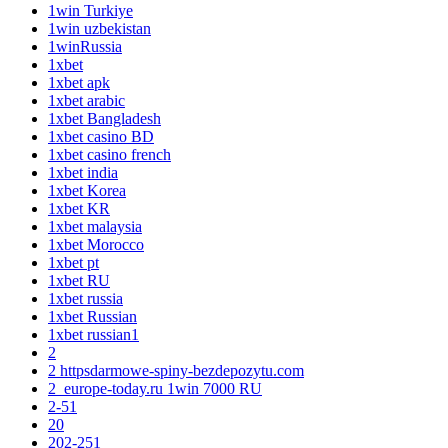
1win Turkiye
1win uzbekistan
1winRussia
1xbet
1xbet apk
1xbet arabic
1xbet Bangladesh
1xbet casino BD
1xbet casino french
1xbet india
1xbet Korea
1xbet KR
1xbet malaysia
1xbet Morocco
1xbet pt
1xbet RU
1xbet russia
1xbet Russian
1xbet russian1
2
2 httpsdarmowe-spiny-bezdepozytu.com
2_europe-today.ru 1win 7000 RU
2-51
20
202-251