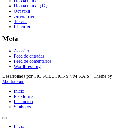
Новая папка
Новая папка (12)
Остатки
сателлиты
Текста
Швеция
Meta
Acceder
Feed de entradas
Feed de comentarios
WordPress.org
Desarrollada por TIC SOLUTIONS VM S.A.S. | Theme by
Mantrabrain
Inicio
Plataforma
Institución
Símbolos
Inicio