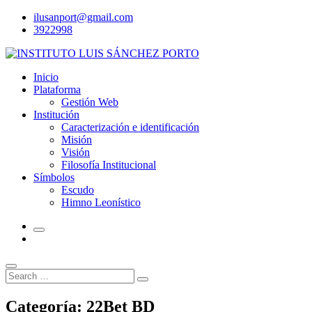
Skip
ilusanport@gmail.com
to
3922998
content
Inicio
Plataforma
Gestión Web
Institución
Caracterización e identificación
Misión
Visión
Filosofía Institucional
Símbolos
Escudo
Himno Leonístico
Search
Search
for:
Categoría:
22Bet BD