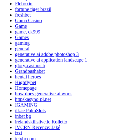
Fleboxin
fortune tiger brazil
freshbet
Gama Casino
Game
game, ck999
Games
gaming
general
generative ai adobe photoshop 3
generative ai application landscape 1
glory-casinos tr
Grandpashabet
hentai heroes
Highflybet
Homepage
how does generative ai work
httpskasyno-pl.net
IGAMING
ilk.ie PalmSlots
inbet bg
irelandskillslive.ie Rolletto
IVCRN Recenze: Jaké
izzi
jetxbr.com