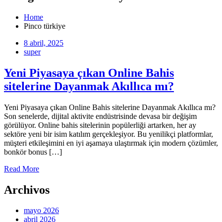
Home
Pinco türkiye
Posted
8 abril, 2025
on
super
Yeni Piyasaya çıkan Online Bahis
sitelerine Dayanmak Akıllıca mı?
Yeni Piyasaya çıkan Online Bahis sitelerine Dayanmak Akıllıca mı?
Son senelerde, dijital aktivite endüstrisinde devasa bir değişim
görülüyor. Online bahis sitelerinin popülerliği artarken, her ay
sektöre yeni bir isim katılım gerçekleşiyor. Bu yenilikçi platformlar,
müşteri etkileşimini en iyi aşamaya ulaştırmak için modern çözümler,
bonkör bonus […]
Read More
Archivos
mayo 2026
abril 2026