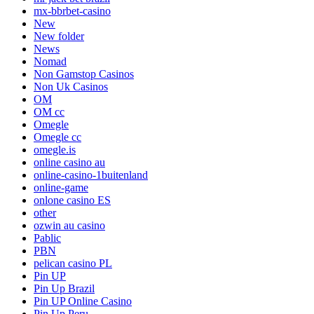
mx-bbrbet-casino
New
New folder
News
Nomad
Non Gamstop Casinos
Non Uk Casinos
OM
OM cc
Omegle
Omegle cc
omegle.is
online casino au
online-casino-1buitenland
online-game
onlone casino ES
other
ozwin au casino
Pablic
PBN
pelican casino PL
Pin UP
Pin Up Brazil
Pin UP Online Casino
Pin Up Peru