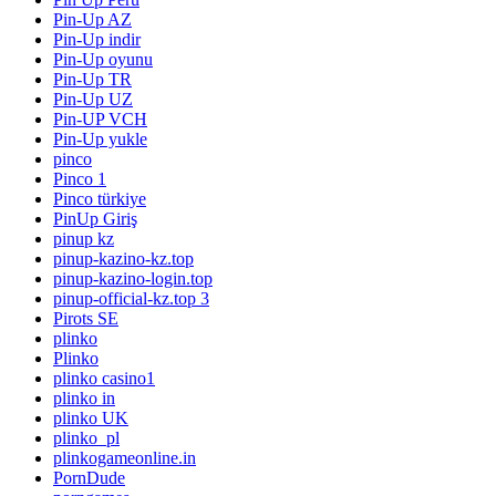
Pin-Up AZ
Pin-Up indir
Pin-Up oyunu
Pin-Up TR
Pin-Up UZ
Pin-UP VCH
Pin-Up yukle
pinco
Pinco 1
Pinco türkiye
PinUp Giriş
pinup kz
pinup-kazino-kz.top
pinup-kazino-login.top
pinup-official-kz.top 3
Pirots SE
plinko
Plinko
plinko casino1
plinko in
plinko UK
plinko_pl
plinkogameonline.in
PornDude