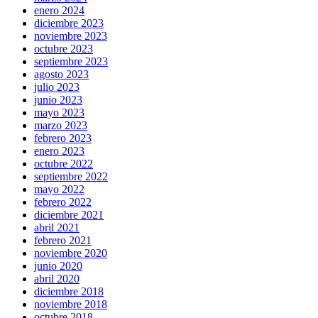
enero 2024
diciembre 2023
noviembre 2023
octubre 2023
septiembre 2023
agosto 2023
julio 2023
junio 2023
mayo 2023
marzo 2023
febrero 2023
enero 2023
octubre 2022
septiembre 2022
mayo 2022
febrero 2022
diciembre 2021
abril 2021
febrero 2021
noviembre 2020
junio 2020
abril 2020
diciembre 2018
noviembre 2018
octubre 2018