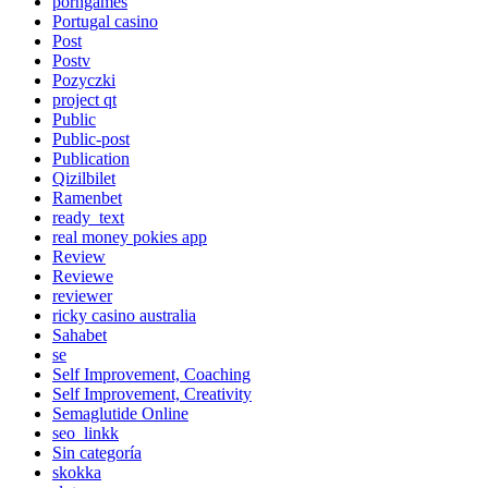
porngames
Portugal casino
Post
Postv
Pozyczki
project qt
Public
Public-post
Publication
Qizilbilet
Ramenbet
ready_text
real money pokies app
Review
Reviewe
reviewer
ricky casino australia
Sahabet
se
Self Improvement, Coaching
Self Improvement, Creativity
Semaglutide Online
seo_linkk
Sin categoría
skokka