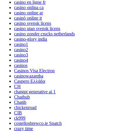
casino en ligne fr
casino onlina ca
casino online ar
casinò online it
casino svensk licens
casino utan svensk licens
casino zonder crucks netherlands
casino-glory india
casino1
casino2
casino3
casino4
casinos
Casinos Visa Electron
casinowazamba
Caspero Ελλάδα
CH
chatgpt generative ai 1
Chathub
Chatib
chickenroad
CIB
ck999
costellosbrewco.ie Snatch
crazy time