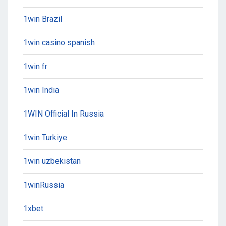
1win Brazil
1win casino spanish
1win fr
1win India
1WIN Official In Russia
1win Turkiye
1win uzbekistan
1winRussia
1xbet