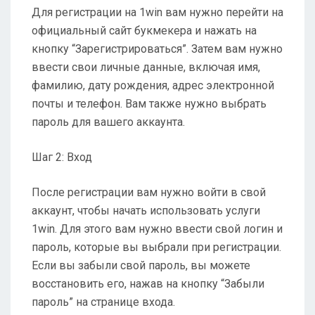
Для регистрации на 1win вам нужно перейти на
официальный сайт букмекера и нажать на
кнопку “Зарегистрироваться”. Затем вам нужно
ввести свои личные данные, включая имя,
фамилию, дату рождения, адрес электронной
почты и телефон. Вам также нужно выбрать
пароль для вашего аккаунта.
Шаг 2: Вход
После регистрации вам нужно войти в свой
аккаунт, чтобы начать использовать услуги
1win. Для этого вам нужно ввести свой логин и
пароль, которые вы выбрали при регистрации.
Если вы забыли свой пароль, вы можете
восстановить его, нажав на кнопку “Забыли
пароль” на странице входа.