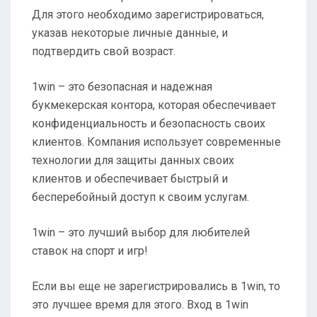
Для этого необходимо зарегистрироваться,
указав некоторые личные данные, и
подтвердить свой возраст.
1win – это безопасная и надежная
букмекерская контора, которая обеспечивает
конфиденциальность и безопасность своих
клиентов. Компания использует современные
технологии для защиты данных своих
клиентов и обеспечивает быстрый и
бесперебойный доступ к своим услугам.
1win – это лучший выбор для любителей
ставок на спорт и игр!
Если вы еще не зарегистрировались в 1win, то
это лучшее время для этого. Вход в 1win