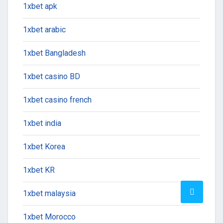
1xbet apk
1xbet arabic
1xbet Bangladesh
1xbet casino BD
1xbet casino french
1xbet india
1xbet Korea
1xbet KR
1xbet malaysia
1xbet Morocco