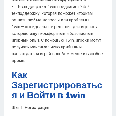
Техподдержка: 1win предлагает 24/7
техподдержку, которая поможет игрокам
решить любые вопросы или проблемы.
1win – это идеальное решение для игроков,
которые ищут комфортный и безопасный
игорный опыт. С помощью 1win, игроки могут
получать максимальную прибыль и
наслаждаться игрой в любом месте и в любое
время.
Как
Зарегистрироватьс
я и Войти в 1win
Шаг 1: Регистрация