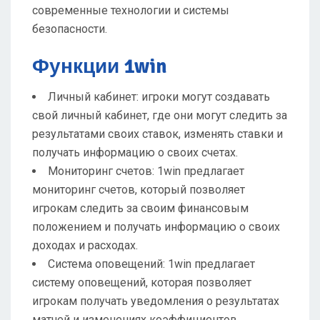
современные технологии и системы
безопасности.
Функции 1win
Личный кабинет: игроки могут создавать
свой личный кабинет, где они могут следить за
результатами своих ставок, изменять ставки и
получать информацию о своих счетах.
Мониторинг счетов: 1win предлагает
мониторинг счетов, который позволяет
игрокам следить за своим финансовым
положением и получать информацию о своих
доходах и расходах.
Система оповещений: 1win предлагает
систему оповещений, которая позволяет
игрокам получать уведомления о результатах
матчей и изменениях коэффициентов.