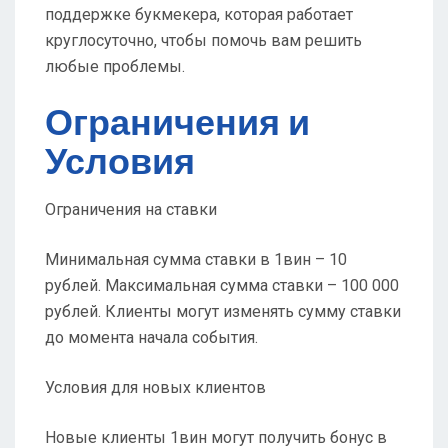
поддержке букмекера, которая работает
круглосуточно, чтобы помочь вам решить
любые проблемы.
Ограничения и
Условия
Ограничения на ставки
Минимальная сумма ставки в 1вин – 10
рублей. Максимальная сумма ставки – 100 000
рублей. Клиенты могут изменять сумму ставки
до момента начала события.
Условия для новых клиентов
Новые клиенты 1вин могут получить бонус в