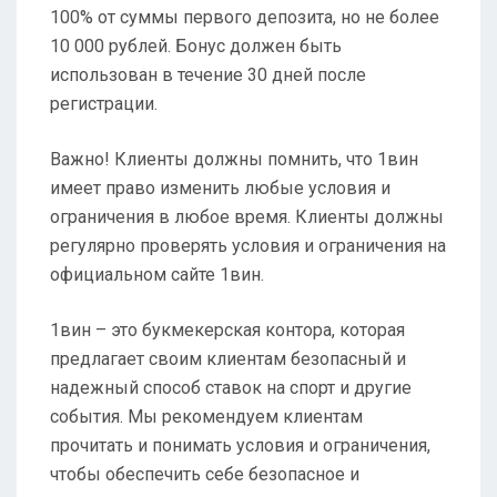
100% от суммы первого депозита, но не более
10 000 рублей. Бонус должен быть
использован в течение 30 дней после
регистрации.
Важно! Клиенты должны помнить, что 1вин
имеет право изменить любые условия и
ограничения в любое время. Клиенты должны
регулярно проверять условия и ограничения на
официальном сайте 1вин.
1вин – это букмекерская контора, которая
предлагает своим клиентам безопасный и
надежный способ ставок на спорт и другие
события. Мы рекомендуем клиентам
прочитать и понимать условия и ограничения,
чтобы обеспечить себе безопасное и