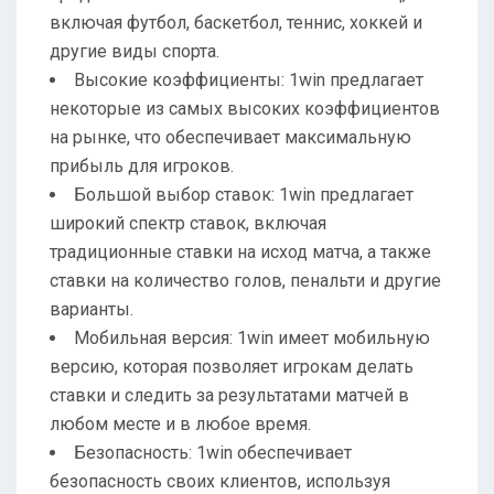
включая футбол, баскетбол, теннис, хоккей и
другие виды спорта.
Высокие коэффициенты: 1win предлагает
некоторые из самых высоких коэффициентов
на рынке, что обеспечивает максимальную
прибыль для игроков.
Большой выбор ставок: 1win предлагает
широкий спектр ставок, включая
традиционные ставки на исход матча, а также
ставки на количество голов, пенальти и другие
варианты.
Мобильная версия: 1win имеет мобильную
версию, которая позволяет игрокам делать
ставки и следить за результатами матчей в
любом месте и в любое время.
Безопасность: 1win обеспечивает
безопасность своих клиентов, используя