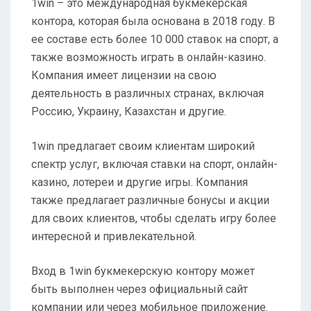
1win – это международная букмекерская
контора, которая была основана в 2018 году. В
ее составе есть более 10 000 ставок на спорт, а
также возможность играть в онлайн-казино.
Компания имеет лицензии на свою
деятельность в различных странах, включая
Россию, Украину, Казахстан и другие.
1win предлагает своим клиентам широкий
спектр услуг, включая ставки на спорт, онлайн-
казино, лотереи и другие игры. Компания
также предлагает различные бонусы и акции
для своих клиентов, чтобы сделать игру более
интересной и привлекательной.
Вход в 1win букмекерскую контору может
быть выполнен через официальный сайт
компании или через мобильное приложение.