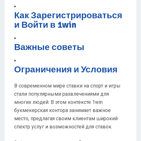
Как Зарегистрироваться
и Войти в 1win
Важные советы
Ограничения и Условия
В современном мире ставки на спорт и игры
стали популярными развлечениями для
многих людей. В этом контексте 1win
букмекерская контора занимает важное
место, предлагая своим клиентам широкий
спектр услуг и возможностей для ставок.