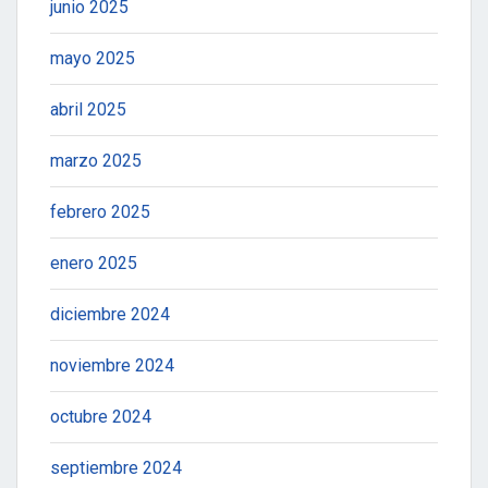
junio 2025
mayo 2025
abril 2025
marzo 2025
febrero 2025
enero 2025
diciembre 2024
noviembre 2024
octubre 2024
septiembre 2024