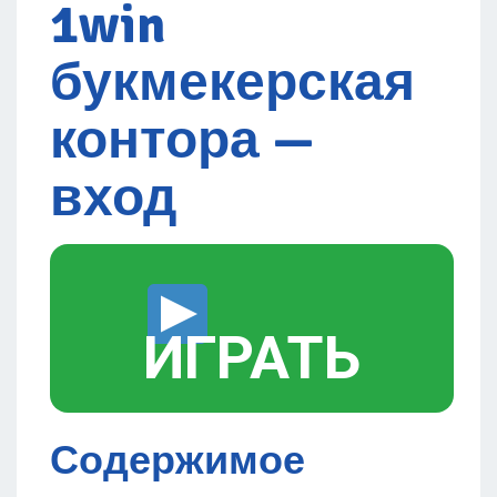
1win
N
букмекерская
контора —
вход
ИГРАТЬ
Содержимое