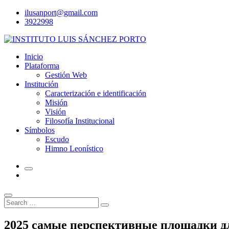
Skip
ilusanport@gmail.com
to
3922998
content
Inicio
Plataforma
Gestión Web
Institución
Caracterización e identificación
Misión
Visión
Filosofía Institucional
Símbolos
Escudo
Himno Leonístico
Search
Search
for:
2025 самые перспективные площадки дл