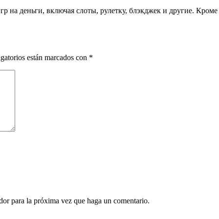
р на деньги, включая слоты, рулетку, блэкджек и другие. Кроме
gatorios están marcados con
*
ador para la próxima vez que haga un comentario.