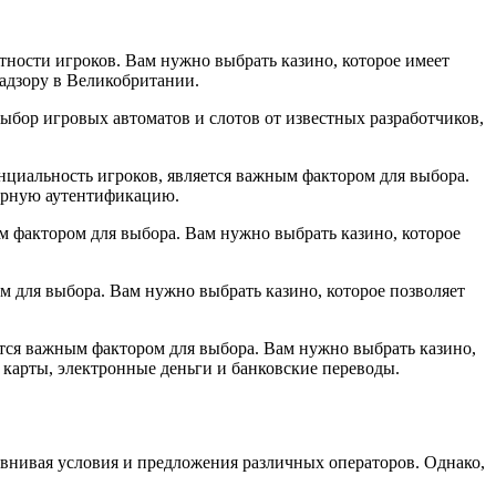
ности игроков. Вам нужно выбрать казино, которое имеет
адзору в Великобритании.
ыбор игровых автоматов и слотов от известных разработчиков,
нциальность игроков, является важным фактором для выбора.
торную аутентификацию.
м фактором для выбора. Вам нужно выбрать казино, которое
 для выбора. Вам нужно выбрать казино, которое позволяет
ется важным фактором для выбора. Вам нужно выбрать казино,
карты, электронные деньги и банковские переводы.
авнивая условия и предложения различных операторов. Однако,