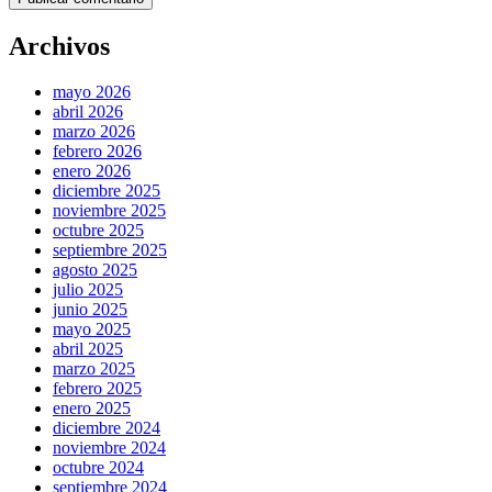
Archivos
mayo 2026
abril 2026
marzo 2026
febrero 2026
enero 2026
diciembre 2025
noviembre 2025
octubre 2025
septiembre 2025
agosto 2025
julio 2025
junio 2025
mayo 2025
abril 2025
marzo 2025
febrero 2025
enero 2025
diciembre 2024
noviembre 2024
octubre 2024
septiembre 2024