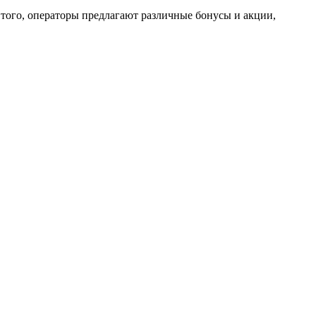
 того, операторы предлагают различные бонусы и акции,