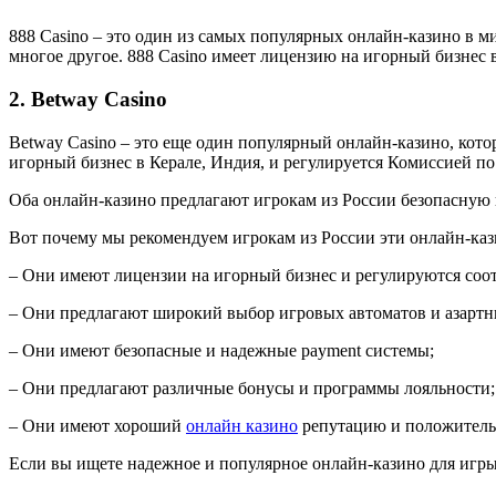
888 Casino – это один из самых популярных онлайн-казино в ми
многое другое. 888 Casino имеет лицензию на игорный бизнес 
2. Betway Casino
Betway Casino – это еще один популярный онлайн-казино, кот
игорный бизнес в Керале, Индия, и регулируется Комиссией п
Оба онлайн-казино предлагают игрокам из России безопасную 
Вот почему мы рекомендуем игрокам из России эти онлайн-каз
– Они имеют лицензии на игорный бизнес и регулируются со
– Они предлагают широкий выбор игровых автоматов и азартн
– Они имеют безопасные и надежные payment системы;
– Они предлагают различные бонусы и программы лояльности;
– Они имеют хороший
онлайн казино
репутацию и положитель
Если вы ищете надежное и популярное онлайн-казино для игры 