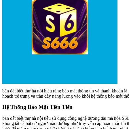
bán đất biệt thự hà nội hiểu rằng bảo mật thông tin và thanh khoản l
hoạch trẻ trung và tràn đầy năng lượng vào khối hệ thống bảo mật th
Hệ Thống Bảo Mật Tiên Tiến
bán đất biệt thự hà nội tiêu sử dụng công nghệ đương đại mã hóa SSL
không tất cả bất cứ người nào dường như truy vấn cập hoặc móc túi th
24/7 để giám ngay cạnh và đo lường và cản chống hầu hết hành vi g