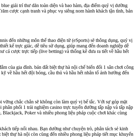
 blue giải trí thư dãn toàn diện và bao hàm, địa điểm quý vị dường
Trăm cược cạnh tranh và phục vụ siêng nom hành khách tận tình, bán
nnis đến những môn thể thao điện tử (eSports) sẽ thông dụng, quý vị
iết kế trực giác, dễ tiêu sử dụng, giúp mang đến doanh nghiệp dễ
cá cược trực tiếp (live betting) và thống kê đưa ra tiết về hầu hết
đắm của gia đình. bán đất biệt thự hà nội chế biến đổi 1 sân chơi công
á kỹ về hầu hết đội bóng, cầu thủ và hầu hết nhân tố ảnh hưởng đến
nội vững chắc chắn sẽ không còn làm quý vị bế tắc. Với sự góp mặt
 phân phối 1 trải nghiệm casino trực tuyến đường tấp nập và tấp nập
e, Blackjack, Poker và nhiều phong liệu pháp cuộc chơi khác cùng
 khách tiếp nối nhau. Bạn dường như chuyện trò, phân tách sẻ kinh
 biệt thự hà nội còn cùng đến nhiều phong liệu pháp tiết mục khuyến