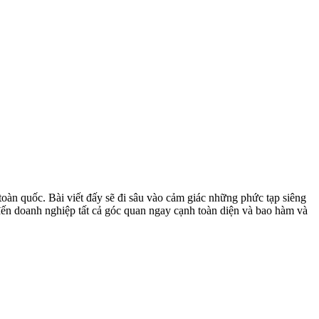
ị toàn quốc. Bài viết đấy sẽ đi sâu vào cảm giác những phức tạp siêng
 đến doanh nghiệp tất cả góc quan ngay cạnh toàn diện và bao hàm và