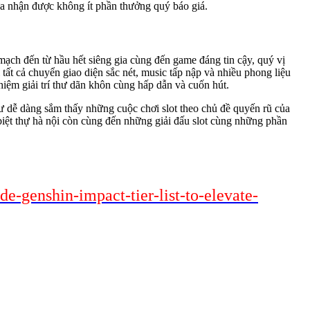
ừa nhận được không ít phần thưởng quý báo giá.
 mạch đến từ hầu hết siêng gia cùng đến game đáng tin cậy, quý vị
 tất cả chuyển giao diện sắc nét, music tấp nập và nhiều phong liệu
iệm giải trí thư dãn khôn cùng hấp dẫn và cuốn hút.
như dễ dàng sắm thấy những cuộc chơi slot theo chủ đề quyến rũ của
 biệt thự hà nội còn cùng đến những giải đấu slot cùng những phần
de-genshin-impact-tier-list-to-elevate-