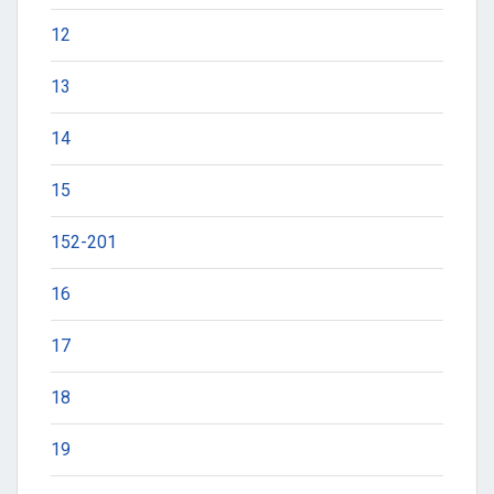
12
13
14
15
152-201
16
17
18
19