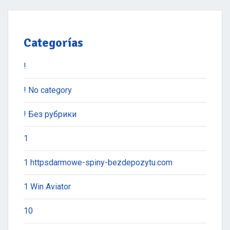
Categorías
!
! No category
! Без рубрики
1
1 httpsdarmowe-spiny-bezdepozytu.com
1 Win Aviator
10