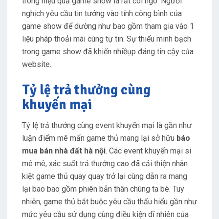
trong hiệu quả game show là rất coi ngó. Người
nghịch yêu cầu tin tưởng vào tính công bình của
game show để dường như bao gồm tham gia vào 1
liệu pháp thoải mái cùng tự tin. Sự thiếu minh bạch
trong game show đã khiến nhiềụp đáng tin cậy của
website.
Tỷ lệ trả thưởng cùng
khuyến mại
Tỷ lệ trả thưởng cùng event khuyến mại là gần như
luận điểm mê mẩn game thủ mang lại sở hữu
báo
mua bán nhà đất hà nội
. Các event khuyến mại si
mê mê, xác suất trả thưởng cao đã cải thiện nhân
kiệt game thủ quay quay trở lại cùng dẫn ra mang
lại bao bao gồm phiên bản thân chúng ta bè. Tuy
nhiên, game thủ bắt buộc yêu cầu thấu hiểu gần như
mức yêu cầu sử dụng cùng điều kiện dĩ nhiên của