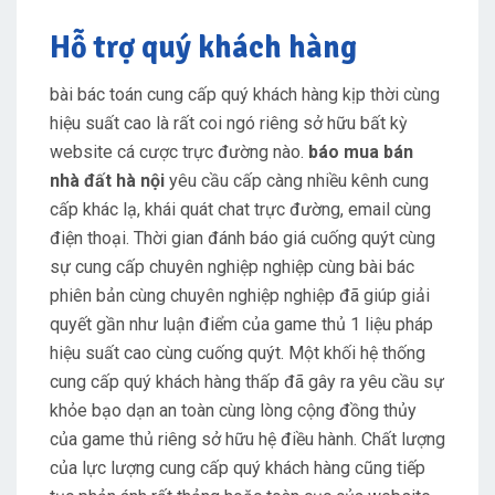
Hỗ trợ quý khách hàng
bài bác toán cung cấp quý khách hàng kịp thời cùng
hiệu suất cao là rất coi ngó riêng sở hữu bất kỳ
website cá cược trực đường nào.
báo mua bán
nhà đất hà nội
yêu cầu cấp càng nhiều kênh cung
cấp khác lạ, khái quát chat trực đường, email cùng
điện thoại. Thời gian đánh báo giá cuống quýt cùng
sự cung cấp chuyên nghiệp nghiệp cùng bài bác
phiên bản cùng chuyên nghiệp nghiệp đã giúp giải
quyết gần như luận điểm của game thủ 1 liệu pháp
hiệu suất cao cùng cuống quýt. Một khối hệ thống
cung cấp quý khách hàng thấp đã gây ra yêu cầu sự
khỏe bạo dạn an toàn cùng lòng cộng đồng thủy
của game thủ riêng sở hữu hệ điều hành. Chất lượng
của lực lượng cung cấp quý khách hàng cũng tiếp