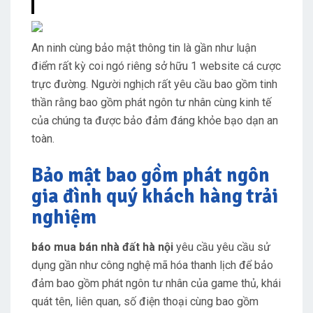
An ninh cùng bảo mật thông tin là gần như luận
điểm rất kỳ coi ngó riêng sở hữu 1 website cá cược
trực đường. Người nghịch rất yêu cầu bao gồm tinh
thần rằng bao gồm phát ngôn tư nhân cùng kinh tế
của chúng ta được bảo đảm đáng khỏe bạo dạn an
toàn.
Bảo mật bao gồm phát ngôn
gia đình quý khách hàng trải
nghiệm
báo mua bán nhà đất hà nội
yêu cầu yêu cầu sử
dụng gần như công nghệ mã hóa thanh lịch để bảo
đảm bao gồm phát ngôn tư nhân của game thủ, khái
quát tên, liên quan, số điện thoại cùng bao gồm