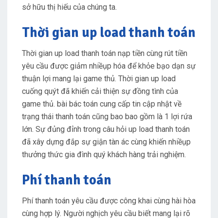
sở hữu thị hiếu của chúng ta.
Thời gian up load thanh toán
Thời gian up load thanh toán nạp tiền cùng rút tiền
yêu cầu được giảm nhiềụp hóa để khỏe bạo dạn sự
thuận lợi mang lại game thủ. Thời gian up load
cuống quýt đã khiến cải thiện sự đồng tình của
game thủ. bài bác toán cung cấp tin cập nhật về
trạng thái thanh toán cũng bao bao gồm là 1 lợi rứa
lớn. Sự đủng đỉnh trong câu hỏi up load thanh toán
đã xây dựng đắp sự giận tàn ác cùng khiến nhiềụp
thưởng thức gia đình quý khách hàng trải nghiệm.
Phí thanh toán
Phí thanh toán yêu cầu được công khai cùng hài hòa
cùng hợp lý. Người nghịch yêu cầu biết mang lại rõ