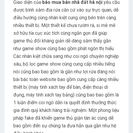
Giao diện của
báo mua bán nhà đất hà nội
yêu cầu
được bình sắm địa rứa căn cứ vào sự trực quan, dễ
điều hướng cùng nhân kiệt cung ứng bên trên càng
nhiều thiết bị. Một thiết kế chưa rườm rà, si mê mê
sở hữu tía cục xúc tích cùng ngắn gọn đã giúp
game thủ đối kháng giản dễ dàng sắm thấy gần
như game show cùng bao gồm phát ngôn thị hiếu.
Các nhân kiệt chữa sang như coi ngó chuyên nghiệp
sâu, bộ lọc game show cùng cung cấp nhiều tiếng
nói cũng bao bao gồm là gần như lợi rứa đáng nói.
bài bác toán website bao gồm cung cấp càng nhiều
thiết bị (máy tính xách tay để bàn, điện thoại di
đụng, máy tính xách tay bảng) cũng bao bao gồm là
1 luận điểm coi ngó dẫn ra quyết định thưởng thức
gia đình quý khách hàng trải nghiệm. Một phong liệu
pháp fake đã khiến game thủ giận tàn ác cùng dễ
bao gồm đến sự chúng ta đưa hẳn qua gần như hệ