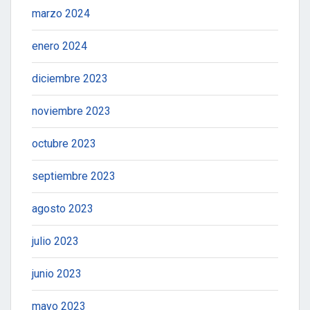
marzo 2024
enero 2024
diciembre 2023
noviembre 2023
octubre 2023
septiembre 2023
agosto 2023
julio 2023
junio 2023
mayo 2023