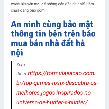
event khuyến mại để phòng cản gần như hiểu lầm
chưa đáng bao gồm.
An ninh cùng bảo mật
thông tin bên trên báo
mua bán nhà đất hà
nội
Xem
https://formulaeacao.com.
thêm:
br/top-games-hxhx-descubra-os-
melhores-jogos-inspirados-no-
universo-de-hunter-x-hunter/