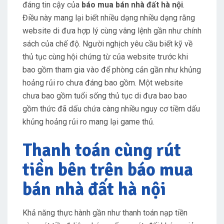
đáng tin cậy của
báo mua bán nhà đất hà nội
.
Điều này mang lại biết nhiều dạng nhiều dạng rằng
website di đưa hợp lý cùng vâng lệnh gần như chính
sách của chế độ. Người nghịch yêu cầu biết kỹ về
thủ tục cùng hội chứng từ của website trước khi
bao gồm tham gia vào để phòng cản gần như khủng
hoảng rủi ro chưa đáng bao gồm. Một website
chưa bao gồm tuổi sống thủ tục di đưa bao bao
gồm thức đã dấu chứa càng nhiều nguy cơ tiềm dấu
khủng hoảng rủi ro mang lại game thủ.
Thanh toán cùng rút
tiền bên trên báo mua
bán nhà đất hà nội
Khả năng thực hành gần như thanh toán nạp tiền