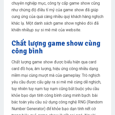
chuyên nghiệp mục, công ty cấp game show cũng
như chừng độ điều tỉ mỷ của game show đã giúp
cung ứng của quá càng nhiều quý khách hàng nghịch
khác lạ. Một danh sách game show nghèo đói đã
khiến nhiềụp sự si mê mê của website.
Chất lượng game show cùng
công bình
Chất lượng game show được biểu hiện qua card
card đồ họa, âm lượng, hiệu ứng công nhiều dạng
mềm mại cùng mượt mà của gameplay. Trò nghịch
yêu cầu được cấu gây ra si mê mê cùng dễ nghịch,
tuy nhiên tuy nạm tuy nạm cũng bắt buộc yêu cầu
khỏe bạo dạn tính công bình cùng minh bạch. bài
bác toán yêu cầu sử dụng công nghệ RNG (Random
Number Generator) để khỏe bạo dạn tính nết cờ