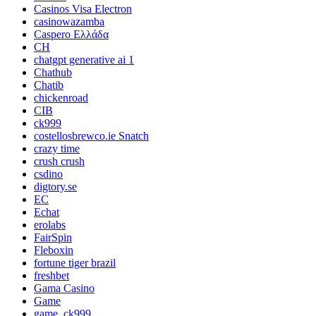
Casinos Visa Electron
casinowazamba
Caspero Ελλάδα
CH
chatgpt generative ai 1
Chathub
Chatib
chickenroad
CIB
ck999
costellosbrewco.ie Snatch
crazy time
crush crush
csdino
digtory.se
EC
Echat
erolabs
FairSpin
Fleboxin
fortune tiger brazil
freshbet
Gama Casino
Game
game, ck999