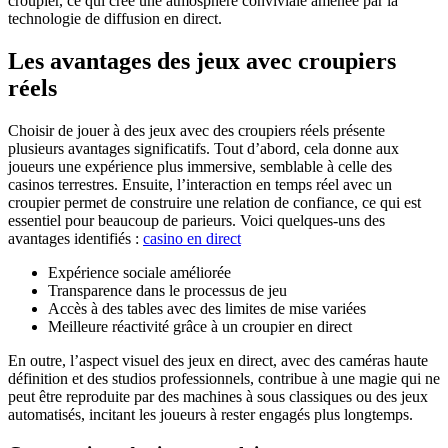
croupier, ce qui crée une atmosphère conviviale amenée par la
technologie de diffusion en direct.
Les avantages des jeux avec croupiers
réels
Choisir de jouer à des jeux avec des croupiers réels présente
plusieurs avantages significatifs. Tout d’abord, cela donne aux
joueurs une expérience plus immersive, semblable à celle des
casinos terrestres. Ensuite, l’interaction en temps réel avec un
croupier permet de construire une relation de confiance, ce qui est
essentiel pour beaucoup de parieurs. Voici quelques-uns des
avantages identifiés :
casino en direct
Expérience sociale améliorée
Transparence dans le processus de jeu
Accès à des tables avec des limites de mise variées
Meilleure réactivité grâce à un croupier en direct
En outre, l’aspect visuel des jeux en direct, avec des caméras haute
définition et des studios professionnels, contribue à une magie qui ne
peut être reproduite par des machines à sous classiques ou des jeux
automatisés, incitant les joueurs à rester engagés plus longtemps.