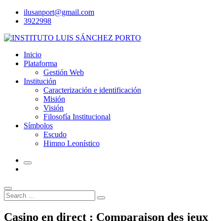
Skip
ilusanport@gmail.com
to
3922998
content
Inicio
Plataforma
Gestión Web
Institución
Caracterización e identificación
Misión
Visión
Filosofía Institucional
Símbolos
Escudo
Himno Leonístico
Search
Search
for:
Casino en direct : Comparaison des jeux