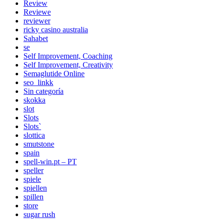
Review
Reviewe
reviewer
ricky casino australia
Sahabet
se
Self Improvement, Coaching
Self Improvement, Creativity
Semaglutide Online
seo_linkk
Sin categoría
skokka
slot
Slots
Slots`
slottica
smutstone
spain
spell-win.pt – PT
speller
spiele
spiellen
spillen
store
sugar rush