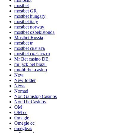
monoslot
mostbet
mostbet GR
mostbet hungary
mostbet italy
mostbet norway
mostbet ozbekistonda
Mostbet Russia
mostbet tr
mostbet скачать
mostbet скачать ru
Mr Bet casino DE
mr jack bet brazil
mx-bbrbet-casino
New
New folder
News
Nomad
Non Gamstop Casinos
Non Uk Casinos
OM
OM cc
Omegle
Omegle cc
omegle.is