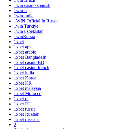
1win Brazil
1win casino spanish
1win fr
1win India
1WIN Official In Russia
1win Turkiye
1win uzbekistan
1winRussia
1xbet
1xbet apk
1xbet arabic
1xbet Bangladesh
1xbet casino BD
1xbet casino french
1xbet india
1xbet Korea
1xbet KR
1xbet malaysia
1xbet Morocco
1xbet pt
1xbet RU
1xbet russia
1xbet Russian
1xbet russian1
2