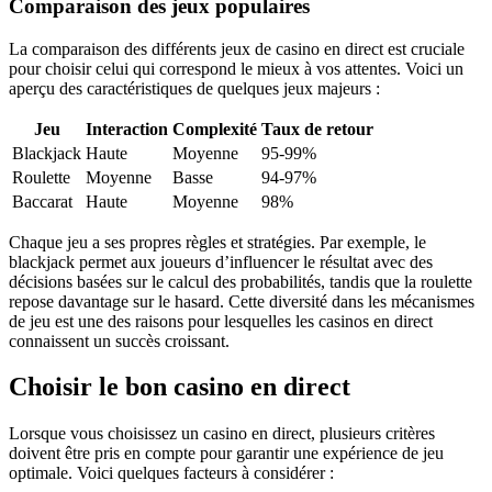
Comparaison des jeux populaires
La comparaison des différents jeux de casino en direct est cruciale
pour choisir celui qui correspond le mieux à vos attentes. Voici un
aperçu des caractéristiques de quelques jeux majeurs :
Jeu
Interaction
Complexité
Taux de retour
Blackjack
Haute
Moyenne
95-99%
Roulette
Moyenne
Basse
94-97%
Baccarat
Haute
Moyenne
98%
Chaque jeu a ses propres règles et stratégies. Par exemple, le
blackjack permet aux joueurs d’influencer le résultat avec des
décisions basées sur le calcul des probabilités, tandis que la roulette
repose davantage sur le hasard. Cette diversité dans les mécanismes
de jeu est une des raisons pour lesquelles les casinos en direct
connaissent un succès croissant.
Choisir le bon casino en direct
Lorsque vous choisissez un casino en direct, plusieurs critères
doivent être pris en compte pour garantir une expérience de jeu
optimale. Voici quelques facteurs à considérer :