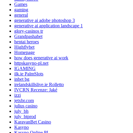
Games
gaming
general
generative ai adobe photoshop 3
generative ai application landscape 1
glory-casinos tr
Grandpashabet
hentai heroes
Highflybet
Homepage
how does generative ai work
httpskasyno-pl.net
IGAMING
ilk.ie PalmSlots
inbet bg
irelandskillslive.ie Rolletto
IVCRN Recenze: Jaké
izzi
jetxbr.com
julius casino
july_bh
july_btprod
KaravanBet Casino
Kasyno
Kasyno Online PL