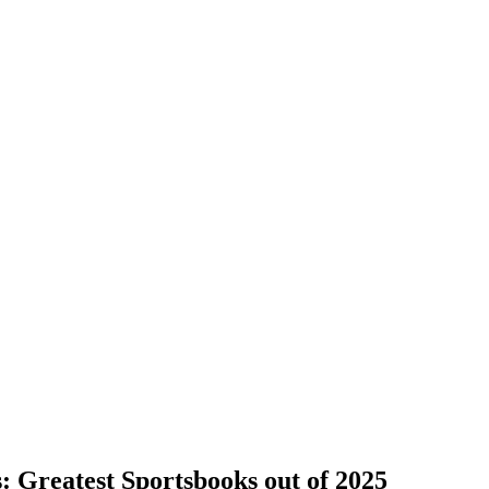
: Greatest Sportsbooks out of 2025