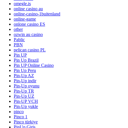
omegle.is
online casino au
online-casino-1buitenland
online-game
onlone casino ES
other
ozwin au casino
Pablic
PBN
pelican casino PL
Pin UP
Pin Up Brazil
Pin UP Online Casino
Pin Up Peru
Pin-Up AZ
Pin-Up indir
Pin-Up oyunu
Pin-Up TR
Pin-Up UZ
Pin-UP VCH
Pin-Up yukle
pinco
Pinco 1
Pinco türkiye
PinUp Giriş