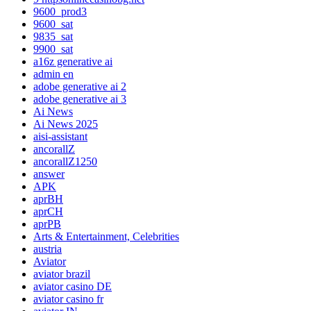
9600_prod3
9600_sat
9835_sat
9900_sat
a16z generative ai
admin en
adobe generative ai 2
adobe generative ai 3
Ai News
Ai News 2025
aisi-assistant
ancorallZ
ancorallZ1250
answer
APK
aprBH
aprCH
aprPB
Arts & Entertainment, Celebrities
austria
Aviator
aviator brazil
aviator casino DE
aviator casino fr