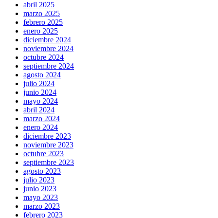
abril 2025
marzo 2025
febrero 2025
enero 2025
diciembre 2024
noviembre 2024
octubre 2024
septiembre 2024
agosto 2024
julio 2024
junio 2024
mayo 2024
abril 2024
marzo 2024
enero 2024
diciembre 2023
noviembre 2023
octubre 2023
septiembre 2023
agosto 2023
julio 2023
junio 2023
mayo 2023
marzo 2023
febrero 2023