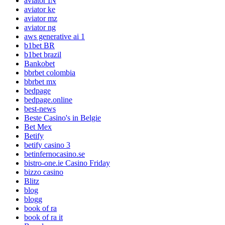
aviator IN
aviator ke
aviator mz
aviator ng
aws generative ai 1
b1bet BR
b1bet brazil
Bankobet
bbrbet colombia
bbrbet mx
bedpage
bedpage.online
best-news
Beste Casino's in Belgie
Bet Mex
Betify
betify casino 3
betinfernocasino.se
bistro-one.ie Casino Friday
bizzo casino
Blitz
blog
blogg
book of ra
book of ra it