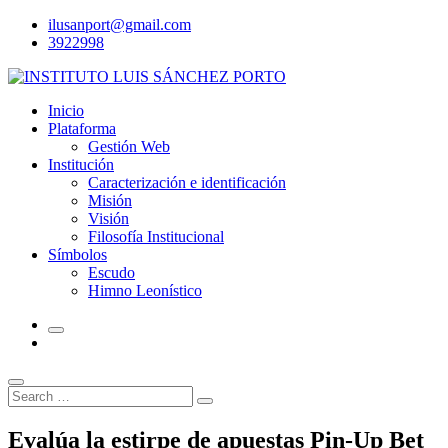
Skip
ilusanport@gmail.com
to
3922998
content
Inicio
Plataforma
Gestión Web
Institución
Caracterización e identificación
Misión
Visión
Filosofía Institucional
Símbolos
Escudo
Himno Leonístico
Search
Search
for:
Evalúa la estirpe de apuestas Pin-Up Bet