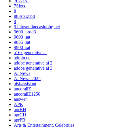
702-751
7Slots
8
888starz bd
9
9 httpsonlinecasinobg.net
9600_prod3
9600_sat
9835_sat
9900_sat
a16z generative ai
admin en
adobe generative ai 2
adobe generative ai 3
Ai News
Ai News 2025
aisi-assistant
ancorallZ
ancorallZ1250
answer
APK
aprBH
aprCH
aprPB
Arts & Entertainment, Celebrities