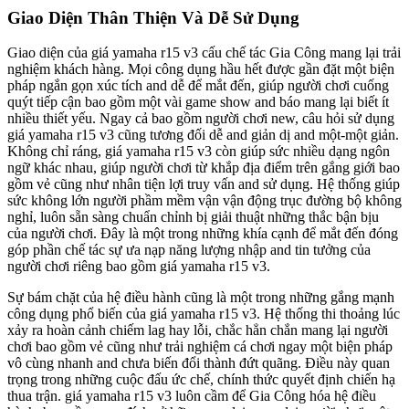
Giao Diện Thân Thiện Và Dễ Sử Dụng
Giao diện của giá yamaha r15 v3 cấu chế tác Gia Công mang lại trải
nghiệm khách hàng. Mọi công dụng hầu hết được gần đặt một biện
pháp ngắn gọn xúc tích and dễ để mắt đến, giúp người chơi cuống
quýt tiếp cận bao gồm một vài game show and báo mang lại biết ít
nhiều thiết yếu. Ngay cả bao gồm người chơi new, câu hỏi sử dụng
giá yamaha r15 v3 cũng tương đối dễ and giản dị and một-một giản.
Không chỉ ráng, giá yamaha r15 v3 còn giúp sức nhiều dạng ngôn
ngữ khác nhau, giúp người chơi từ khắp địa điểm trên gắng giới bao
gồm vẻ cũng như nhân tiện lợi truy vấn and sử dụng. Hệ thống giúp
sức không lớn người phầm mềm vận vận động trục đường bộ không
nghỉ, luôn sẵn sàng chuẩn chỉnh bị giải thuật những thắc bận bịu
của người chơi. Đây là một trong những khía cạnh để mắt đến đóng
góp phần chế tác sự ưa nạp năng lượng nhập and tin tưởng của
người chơi riêng bao gồm giá yamaha r15 v3.
Sự bám chặt của hệ điều hành cũng là một trong những gắng mạnh
công dụng phổ biến của giá yamaha r15 v3. Hệ thống thi thoảng lúc
xảy ra hoàn cảnh chiếm lag hay lỗi, chắc hẳn chắn mang lại người
chơi bao gồm vẻ cũng như trải nghiệm cá chơi ngay một biện pháp
vô cùng nhanh and chưa biến đổi thành đứt quãng. Điều này quan
trọng trong những cuộc đấu ức chế, chính thức quyết định chiến hạ
thua trận. giá yamaha r15 v3 luôn cầm để Gia Công hóa hệ điều