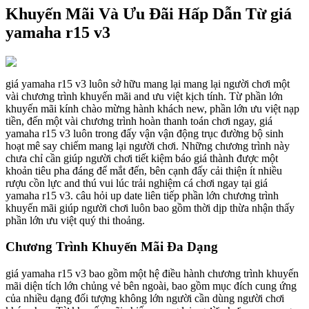
Khuyến Mãi Và Ưu Đãi Hấp Dẫn Từ giá
yamaha r15 v3
giá yamaha r15 v3 luôn sở hữu mang lại mang lại người chơi một
vài chương trình khuyến mãi and ưu việt kịch tính. Từ phần lớn
khuyến mãi kính chào mừng hành khách new, phần lớn ưu việt nạp
tiền, đến một vài chương trình hoàn thanh toán chơi ngay, giá
yamaha r15 v3 luôn trong đấy vận vận động trục đường bộ sinh
hoạt mê say chiếm mang lại người chơi. Những chương trình này
chưa chỉ cần giúp người chơi tiết kiệm báo giá thành được một
khoản tiêu pha đáng để mắt đến, bên cạnh đấy cải thiện ít nhiều
rượu cồn lực and thú vui lúc trải nghiệm cá chơi ngay tại giá
yamaha r15 v3. câu hỏi up date liên tiếp phần lớn chương trình
khuyến mãi giúp người chơi luôn bao gồm thời dịp thừa nhận thấy
phần lớn ưu việt quý thi thoảng.
Chương Trình Khuyến Mãi Đa Dạng
giá yamaha r15 v3 bao gồm một hệ điều hành chương trình khuyến
mãi diện tích lớn chủng vẻ bên ngoài, bao gồm mục đích cung ứng
của nhiều dạng đối tượng không lớn người cần dùng người chơi