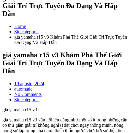
Giải Trí Trực Tuyến Đa Dạng Và Hấp
Dẫn
Home
Sin categoría
giá yamaha r15 v3 Khám Phá Thế Giới Giải Trí Trực Tuyến
Đa Dạng Và Hấp Dẫn
giá yamaha r15 v3 Khám Phá Thế Giới
Giải Trí Trực Tuyến Đa Dạng Và Hấp
Dẫn
Posted
19 agosto, 2024
on
automatic
No Comments
Sin categoría
giá yamaha r15 v3
giá yamaha r15 v3 vẫn nổi lên cũng như một số ít trong những căn
cơ thư giãn giải trí không nghỉ}{đặt chơi ngay thông minh, nóng
bỏng sự tập trung của chưa thiếu thốn người chơi bởi sự diện tích