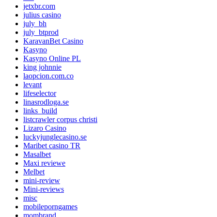
jetxbr.com
julius casino
july_bh
july_btprod
KaravanBet Casino
Kasyno
Kasyno Online PL
king johnnie
laopcion.com.co
levant
lifeselector
linasrodloga.se
links_build
listcrawler corpus christi
Lizaro Casino
luckyjunglecasino.se
Maribet casino TR
Masalbet
Maxi reviewe
Melbet
mini-review
Mini-reviews
misc
mobileporngames
mombrand