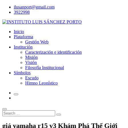
Skip
ilusanport@gmail.com
to
3922998
content
Inicio
Plataforma
Gestión Web
Institución
Caracterización e identificación
Misión
Visión
Filosofía Institucional
Símbolos
Escudo
Himno Leonístico
Search
Search
for:
giá yamaha r15 v3 Khám Phá Thế Giới