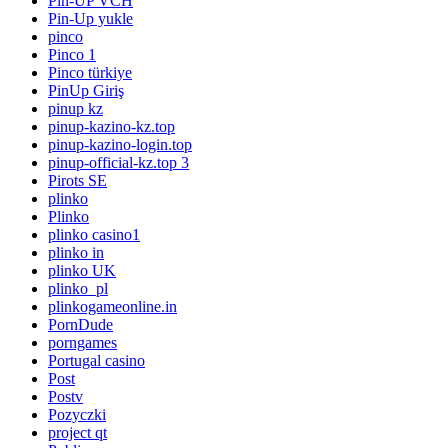
Pin-UP VCH
Pin-Up yukle
pinco
Pinco 1
Pinco türkiye
PinUp Giriş
pinup kz
pinup-kazino-kz.top
pinup-kazino-login.top
pinup-official-kz.top 3
Pirots SE
plinko
Plinko
plinko casino1
plinko in
plinko UK
plinko_pl
plinkogameonline.in
PornDude
porngames
Portugal casino
Post
Postv
Pozyczki
project qt