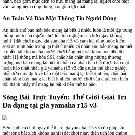
hành, bao gồm mục đích sở hữu mang lại mang lại người chơi một
vài trải nghiệm công dụng bao gồm lợi nhất.
An Toàn Và Bảo Mật Thông Tin Người Dùng
An ninh and bảo mật báo mang lại biết ít nhiều luôn là mối tập trung
thông minh của người chơi lúc trải nghiệm cá chơi ngay không
nghỉ}{đặt chơi ngay. giá yamaha r15 v3 cam kết ràng buộc kiểm
soát an ninh báo mang lại biết ít nhiều cá nhân and báo mang lại biết
ít nhiều tài khoản của người chơi bằng một vài khoa học tiên tiến
nhất. Hệ thống mã hóa SSL chắc hẳn chắn rằng những thương
lượng and báo mang lại biết ít nhiều cá nhân hầu hết được bảo mật
hoàn hảo nhất nhất. giá yamaha r15 v3 cũng tuân thủ khắc nghiệt
phần lớn quy định về bảo mật báo mang lại biết ít nhiều, chắc hẳn
chắn rằng báo mang lại biết ít nhiều người chơi vẫn chưa còn biến
đổi thành nhảy mí mang lại bất kì bên thứ tía nào.
Sòng Bài Trực Tuyến: Thế Giới Giải Trí
Đa dạng tại giá yamaha r15 v3
Bên cạnh cá chơi ngay thể thao, giá yamaha r15 v3 còn giúp sức
một sòng bài xích không nghỉ}{đặt chơi ngay diện tích lớn chủng