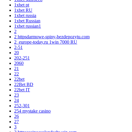
1xbet pt
1xbet RU
1xbet russia
1xbet Russian
1xbet russian1
2
2 httpsdarmowe-spiny-bezdepozytu.com
2_europe-today.ru 1win 7000 RU
2-51
20
202-251
2060
21
22
22bet
22Bet BD
22bet IT
23
24
252-301
254 mystake casino
26
27
3