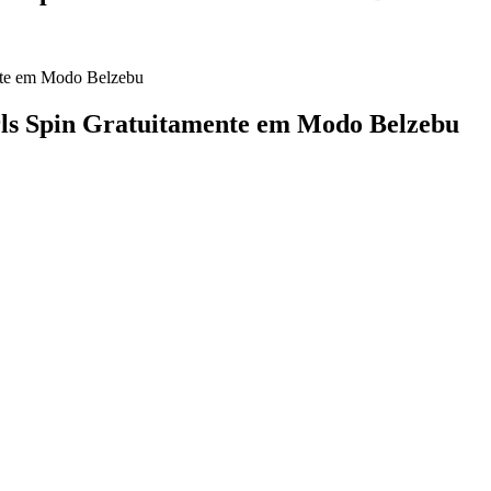
nte em Modo Belzebu
rls Spin Gratuitamente em Modo Belzebu