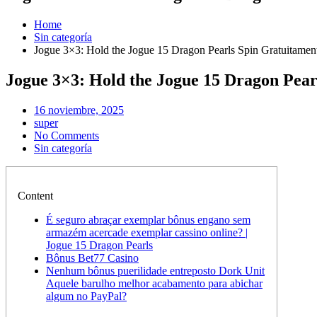
Home
Sin categoría
Jogue 3×3: Hold the Jogue 15 Dragon Pearls Spin Gratuitame
Jogue 3×3: Hold the Jogue 15 Dragon Pea
Posted
16 noviembre, 2025
on
super
No Comments
Sin categoría
Content
É seguro abraçar exemplar bônus engano sem
armazém acercade exemplar cassino online? |
Jogue 15 Dragon Pearls
Bônus Bet77 Casino
Nenhum bônus puerilidade entreposto Dork Unit
Aquele barulho melhor acabamento para abichar
algum no PayPal?