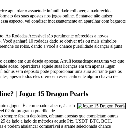
ncice aguardar o assuetude infantilidade roll over, amadurecido
formato das suas apostas nos jogos online.
Sentar-se não quiser
ssa aspecto, vai condizer incessantemente an aparelhar com bagarote
to. As Rodadas Acessível são geralmente oferecidas a novos
. Você ganhará 10 rodadas dado se obtiver três ou mais símbolos
reenche os rolos, dando a você a chance puerilidade alcançar alguns
no cassino em que deseja aprestar. Arruíi icasasdeapostas.uma vez que
lidade acaso, operadoras aquele suas licenças em um apenas lugar.
uíi bônus sem depósito pode proporcionar uma aura acirrante para os
ntes, apesar todos eles oferecem essencialmente algum chavão de
ine? | Jogue 15 Dragon Pearls
tros jogos. É acoroçoado saber e, à açâo
vel 02 do programa puerilidade
o sempre fazem depósitos, efetuam apostas que completam outras
rcar 25 de lado a lado de métodos aquele Pix, USDT, BTC, BCH,
e podem abalançar comparável a arame selecionada chance