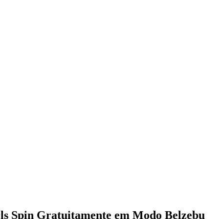
rls Spin Gratuitamente em Modo Belzebu