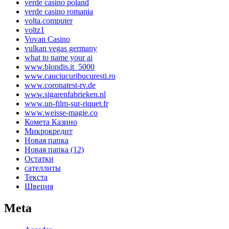
verde casino poland
verde casino romania
volta.computer
voltz1
Vovan Casino
vulkan vegas germany
what to name your ai
www.blondis.it_5000
www.cauciucuribucuresti.ro
www.coronatest-rv.de
www.sigarenfabrieken.nl
www.un-film-sur-riquet.fr
www.weisse-magie.co
Комета Казино
Микрокредит
Новая папка
Новая папка (12)
Остатки
сателлиты
Текста
Швеция
Meta