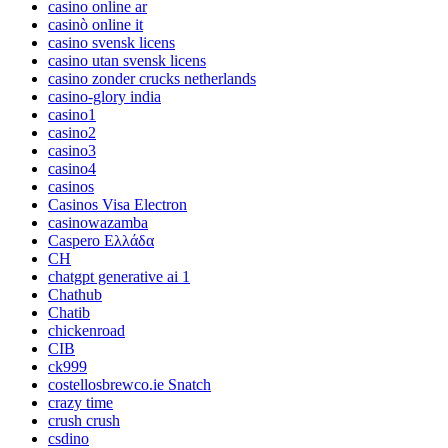
casino online ar
casinò online it
casino svensk licens
casino utan svensk licens
casino zonder crucks netherlands
casino-glory india
casino1
casino2
casino3
casino4
casinos
Casinos Visa Electron
casinowazamba
Caspero Ελλάδα
CH
chatgpt generative ai 1
Chathub
Chatib
chickenroad
CIB
ck999
costellosbrewco.ie Snatch
crazy time
crush crush
csdino