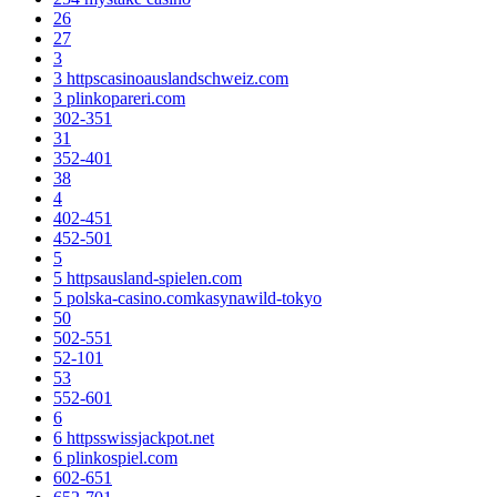
26
27
3
3 httpscasinoauslandschweiz.com
3 plinkopareri.com
302-351
31
352-401
38
4
402-451
452-501
5
5 httpsausland-spielen.com
5 polska-casino.comkasynawild-tokyo
50
502-551
52-101
53
552-601
6
6 httpsswissjackpot.net
6 plinkospiel.com
602-651