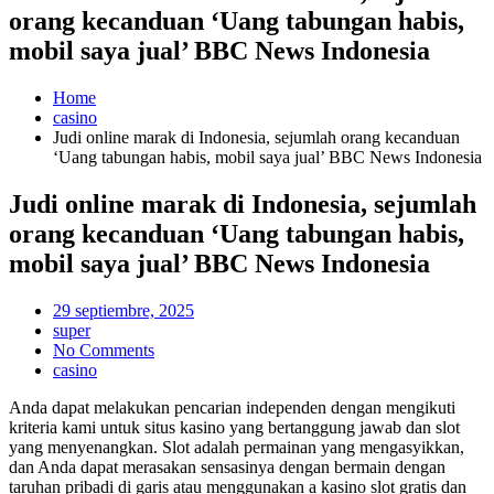
orang kecanduan ‘Uang tabungan habis,
mobil saya jual’ BBC News Indonesia
Home
casino
Judi online marak di Indonesia, sejumlah orang kecanduan
‘Uang tabungan habis, mobil saya jual’ BBC News Indonesia
Judi online marak di Indonesia, sejumlah
orang kecanduan ‘Uang tabungan habis,
mobil saya jual’ BBC News Indonesia
Posted
29 septiembre, 2025
on
super
No Comments
casino
Anda dapat melakukan pencarian independen dengan mengikuti
kriteria kami untuk situs kasino yang bertanggung jawab dan slot
yang menyenangkan. Slot adalah permainan yang mengasyikkan,
dan Anda dapat merasakan sensasinya dengan bermain dengan
taruhan pribadi di garis atau menggunakan a kasino slot gratis dan