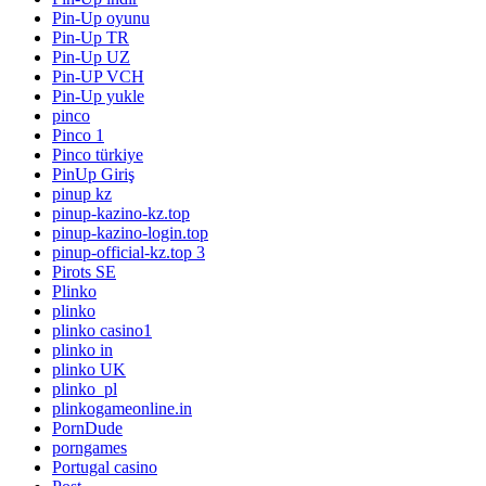
Pin-Up oyunu
Pin-Up TR
Pin-Up UZ
Pin-UP VCH
Pin-Up yukle
pinco
Pinco 1
Pinco türkiye
PinUp Giriş
pinup kz
pinup-kazino-kz.top
pinup-kazino-login.top
pinup-official-kz.top 3
Pirots SE
Plinko
plinko
plinko casino1
plinko in
plinko UK
plinko_pl
plinkogameonline.in
PornDude
porngames
Portugal casino