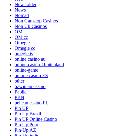
New folder
News
Nomad
Non Gamstop Casinos
Non Uk Casinos
OM
OM cc
Omegle
Omegle cc
omegle.is
online casino au
online-casino-1buitenland
online-game
onlone casino ES
other
ozwin au casino
Pablic
PBN
pelican casino PL
Pin UP
Pin Up Brazil
Pin UP Online Casino
Pin Up Peru
Pin-Up AZ
Pin-Up indir