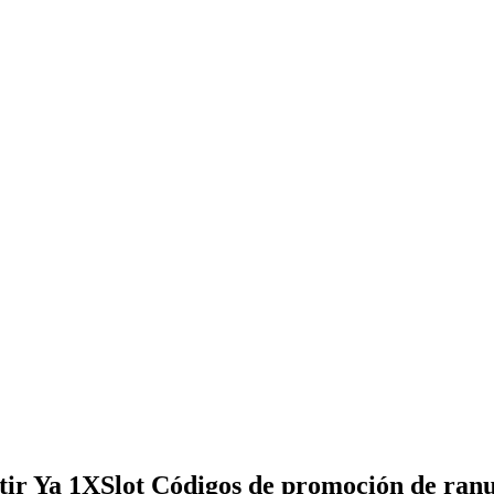
r Ya 1XSlot Códigos de promoción de ranur