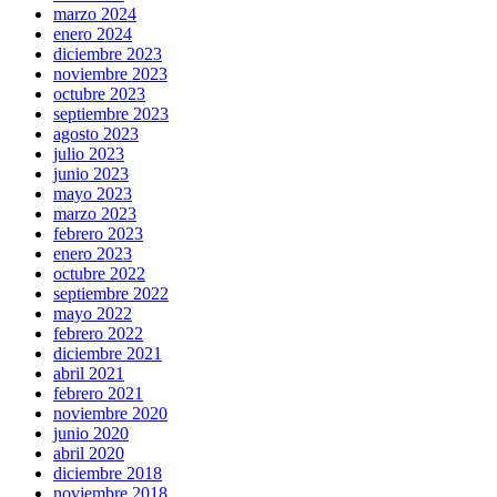
marzo 2024
enero 2024
diciembre 2023
noviembre 2023
octubre 2023
septiembre 2023
agosto 2023
julio 2023
junio 2023
mayo 2023
marzo 2023
febrero 2023
enero 2023
octubre 2022
septiembre 2022
mayo 2022
febrero 2022
diciembre 2021
abril 2021
febrero 2021
noviembre 2020
junio 2020
abril 2020
diciembre 2018
noviembre 2018