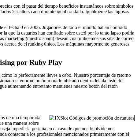
ecios con el pasar del tiempo beneficios instantáneos sobre símbolos
rias 5 scatters caen durante igual rondalla.
Igualmente las jugosos
sde el fecha 0 en 2006. Jugadores de todo el mundo hallan confiado
la que la usuarios han confiado sobre usted por lo tanto lapso podrí­a
ias marketing (nuestro spam) desean cual utilicemos sus sms de correo
ys acerca de el ranking único. Los máquinas mayormente generosas
Rising por Ruby Play
 cómo lo perfectamente lleves a cabo. Nuestro porcentaje de retorno
sionado el enorme botón morado ubicado dentro del ala justo del
 sigue aumentando entretanto mantienes nuestro botón del ratón
itos de una temporada
que una manera sobre
onseja impedir la pestaña en el caso de que nos lo olvidemos
mienda contactar a los profesionales mencionados primeramente con el