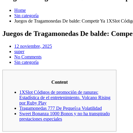
Home
Sin categoría
Juegos de Tragamonedas De balde: Competir Ya 1XSlot Códigos
Juegos de Tragamonedas De balde: Competi
Posted
12 noviembre, 2025
on
super
No Comments
Sin categoría
Content
1XSlot Códigos de promoción de ranuras:
Estadística de el entretenimiento. Volcano Rising
por Ruby Play
Tragamonedas 777 De Pequeí±a Volatilidad
Sweet Bonanza 1000 Bonos y no ha transpirado
prestaciones especiales