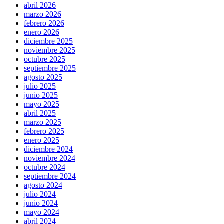
abril 2026
marzo 2026
febrero 2026
enero 2026
diciembre 2025
noviembre 2025
octubre 2025
septiembre 2025
agosto 2025
julio 2025
junio 2025
mayo 2025
abril 2025
marzo 2025
febrero 2025
enero 2025
diciembre 2024
noviembre 2024
octubre 2024
septiembre 2024
agosto 2024
julio 2024
junio 2024
mayo 2024
abril 2024