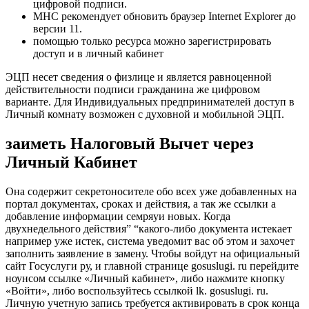
цифровой подписи.
МНС рекомендует обновить браузер Internet Explorer до
версии 11.
помощью только ресурса можно зарегистрировать
доступ и в личный кабинет
ЭЦП несет сведения о физлице и является равноценной
действительности подписи гражданина же цифровом
варианте. Для Индивидуальных предпринимателей доступ в
Личный комнату возможен с духовной и мобильной ЭЦП.
заиметь Налоговый Вычет через
Личный Кабинет
Она содержит секретоносителе обо всех уже добавленных на
портал документах, сроках и действия, а так же ссылки а
добавление информации семряуи новых. Когда
двухнедельного действия” “какого-либо документа истекает
например уже истек, система уведомит вас об этом и захочет
заполнить заявление в замену. Чтобы войдут на официальный
сайт Госуслуги ру, и главной странице gosuslugi. ru перейдите
ноунсом ссылке «Личный кабинет», либо нажмите кнопку
«Войти», либо воспользуйтесь ссылкой lk. gosuslugi. ru.
Личную учетную запись требуется активировать в срок конца