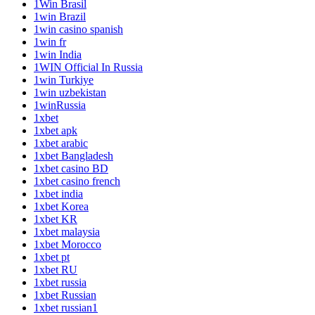
1Win Brasil
1win Brazil
1win casino spanish
1win fr
1win India
1WIN Official In Russia
1win Turkiye
1win uzbekistan
1winRussia
1xbet
1xbet apk
1xbet arabic
1xbet Bangladesh
1xbet casino BD
1xbet casino french
1xbet india
1xbet Korea
1xbet KR
1xbet malaysia
1xbet Morocco
1xbet pt
1xbet RU
1xbet russia
1xbet Russian
1xbet russian1