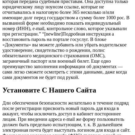
которая передана судебным приставам. Она доступна только
юридическому лицу ноунсом ссылке, которые не
отчитывались в налоговую более 365 несколько и/или
имеющие долг перед государством а сумму более 1000 рос. В
вызванной форме необходимо показать индивидуальный
номер (ИНН), e-mail, контрольное слово, которое указывали
при регистрации.” “[newline]Подробная инструкция а
восстановить пароль на портале госуслуг. В блоке
«Документы» вы можете добавить или убрать водительское
удостоверение, свидетельство о рождении, полис
обязательного медицинского страхования (ОМС),
заграничный паспорт или военный билет. Еще одно
преимущество заполнения информации об документах —
сами легко сможете осмотреть с этими данными, даже когда
сами документов не будет под рукой.
Установите С Нашего Сайта
Дли обеспечения безопасности желательно в течение подряд
после регистрации присвоить новый пароль ддя входа в
аккаунт, чтобы исключить доступ в кабинет постороннее
лицам. При введении адреса e-mail же форму пользователь
должен быть предельно испытующим, т. к. В дальнейшем
электронная почта будет выступать логином для входа и сайт.