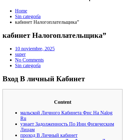
Home
Sin categoría
кабинет Налогоплательщика”
кабинет Налогоплательщика”
Posted
10 noviembre, 2025
on
super
No Comments
Sin categoría
Вход В личный Кабинет
Content
мальской Личного Кабинета Фнс На Nalog
Ru
узнает Задолженность По Инн Физическим
Лицам
проход В Личный кабинет