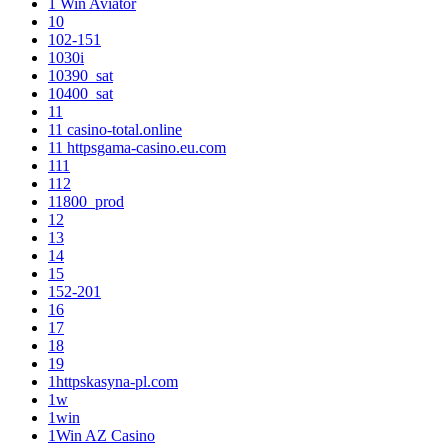
1 Win Aviator
10
102-151
1030i
10390_sat
10400_sat
11
11 casino-total.online
11 httpsgama-casino.eu.com
111
112
11800_prod
12
13
14
15
152-201
16
17
18
19
1httpskasyna-pl.com
1w
1win
1Win AZ Casino