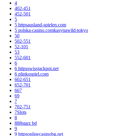
4
402-451
452-501
5
5 httpsausland-spielen.com
5 polska-casino.comkasynawild-tokyo
50
502-551
52-101
53
552-601
6
6 httpsswissjackpot.net
6 plinkospiel.com
602-651
652-701
667
69
7
702-751
7Slots
8
888starz bd
9
9 httpsonlinecasinobg.net