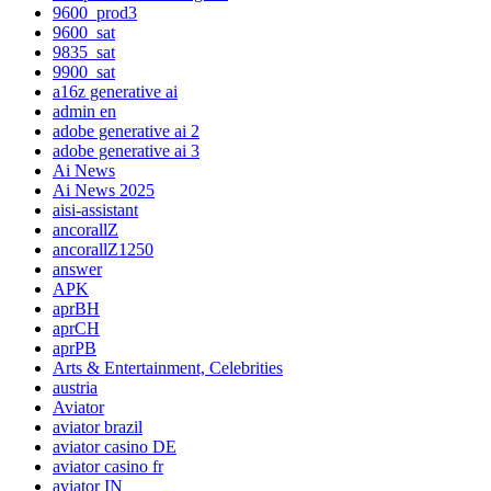
9600_prod3
9600_sat
9835_sat
9900_sat
a16z generative ai
admin en
adobe generative ai 2
adobe generative ai 3
Ai News
Ai News 2025
aisi-assistant
ancorallZ
ancorallZ1250
answer
APK
aprBH
aprCH
aprPB
Arts & Entertainment, Celebrities
austria
Aviator
aviator brazil
aviator casino DE
aviator casino fr
aviator IN