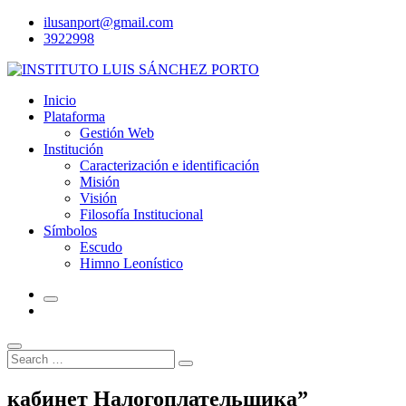
Skip
ilusanport@gmail.com
to
3922998
content
Inicio
Plataforma
Gestión Web
Institución
Caracterización e identificación
Misión
Visión
Filosofía Institucional
Símbolos
Escudo
Himno Leonístico
Search
Search
for:
кабинет Налогоплательщика”