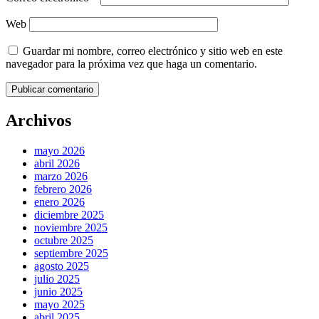
Web
Guardar mi nombre, correo electrónico y sitio web en este
navegador para la próxima vez que haga un comentario.
Archivos
mayo 2026
abril 2026
marzo 2026
febrero 2026
enero 2026
diciembre 2025
noviembre 2025
octubre 2025
septiembre 2025
agosto 2025
julio 2025
junio 2025
mayo 2025
abril 2025