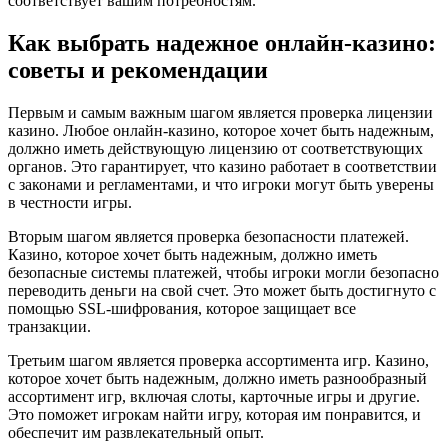
соответствует вашим потребностям.
Как выбрать надежное онлайн-казино:
советы и рекомендации
Первым и самым важным шагом является проверка лицензии
казино. Любое онлайн-казино, которое хочет быть надежным,
должно иметь действующую лицензию от соответствующих
органов. Это гарантирует, что казино работает в соответствии
с законами и регламентами, и что игроки могут быть уверены
в честности игры.
Вторым шагом является проверка безопасности платежей.
Казино, которое хочет быть надежным, должно иметь
безопасные системы платежей, чтобы игроки могли безопасно
переводить деньги на свой счет. Это может быть достигнуто с
помощью SSL-шифрования, которое защищает все
транзакции.
Третьим шагом является проверка ассортимента игр. Казино,
которое хочет быть надежным, должно иметь разнообразный
ассортимент игр, включая слоты, карточные игры и другие.
Это поможет игрокам найти игру, которая им понравится, и
обеспечит им развлекательный опыт.