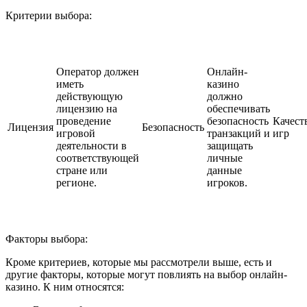
Критерии выбора:
Оператор должен
Онлайн-
иметь
казино
действующую
должно
лицензию на
обеспечивать
проведение
безопасность
Качест
Лицензия
Безопасность
игровой
транзакций и
игр
деятельности в
защищать
соответствующей
личные
стране или
данные
регионе.
игроков.
Факторы выбора:
Кроме критериев, которые мы рассмотрели выше, есть и
другие факторы, которые могут повлиять на выбор онлайн-
казино. К ним относятся: