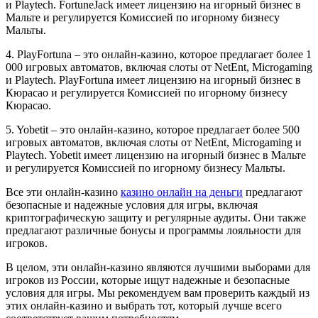
и Playtech. FortuneJack имеет лицензию на игорный бизнес в
Мальте и регулируется Комиссией по игорному бизнесу
Мальты.
4. PlayFortuna – это онлайн-казино, которое предлагает более 1
000 игровых автоматов, включая слоты от NetEnt, Microgaming
и Playtech. PlayFortuna имеет лицензию на игорный бизнес в
Кюрасао и регулируется Комиссией по игорному бизнесу
Кюрасао.
5. Yobetit – это онлайн-казино, которое предлагает более 500
игровых автоматов, включая слоты от NetEnt, Microgaming и
Playtech. Yobetit имеет лицензию на игорный бизнес в Мальте
и регулируется Комиссией по игорному бизнесу Мальты.
Все эти онлайн-казино
казино онлайн на деньги
предлагают
безопасные и надежные условия для игры, включая
криптографическую защиту и регулярные аудиты. Они также
предлагают различные бонусы и программы лояльности для
игроков.
В целом, эти онлайн-казино являются лучшими выборами для
игроков из России, которые ищут надежные и безопасные
условия для игры. Мы рекомендуем вам проверить каждый из
этих онлайн-казино и выбрать тот, который лучше всего