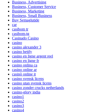
Business, Advertising
Business, Customer Service
Business, Marketing
Business, Small Business
Buy Semaglutide
car
casibom tr
casibom-tg
Casinado Casino
casino
casino alexander 3
casino betify
casino en ligne argent reel
casino en ligne fr
casino onlina ca
casino online ar
casinò online it
casino svensk licens
casino utan svensk licens
casino zonder crucks netherlands
casino-glory india
casino1
casino2
casino3
casino4