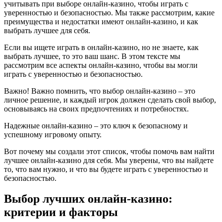
учитывать при выборе онлайн-казино, чтобы играть с
уверенностью и безопасностью. Мы также рассмотрим, какие
преимущества и недостатки имеют онлайн-казино, и как
выбрать лучшее для себя.
Если вы ищете играть в онлайн-казино, но не знаете, как
выбрать лучшее, то это ваш шанс. В этом тексте мы
рассмотрим все аспекты онлайн-казино, чтобы вы могли
играть с уверенностью и безопасностью.
Важно! Важно помнить, что выбор онлайн-казино – это
личное решение, и каждый игрок должен сделать свой выбор,
основываясь на своих предпочтениях и потребностях.
Надежные онлайн-казино – это ключ к безопасному и
успешному игровому опыту.
Вот почему мы создали этот список, чтобы помочь вам найти
лучшее онлайн-казино для себя. Мы уверены, что вы найдете
то, что вам нужно, и что вы будете играть с уверенностью и
безопасностью.
Выбор лучших онлайн-казино:
критерии и факторы