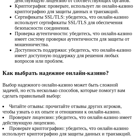
действующую лицензию от соответствующих органов.
Криптография: проверьте, использует ли онлайн-казино
криптографию для защиты данных и транзакций.
Сертификаты SSL/TLS: убедитесь, что онлайн-казино
использует сертификаты SSL/TLS для обеспечения
безопасности соединения.
Проверка аутентичности: убедитесь, что онлайн-казино
имеет систему проверки аутентичности для защиты от
мошенничества.
Доступность поддержки: убедитесь, что онлайн-казино
имеет доступную поддержку для решения любых
вопросов или проблем.
Как выбрать надежное онлайн-казино?
Выбор надежного онлайн-казино может быть сложной
задачей, но есть несколько способов, которые помогут вам
сделать правильный выбор:
Читайте отзывы: прочитайте отзывы других игроков,
чтобы узнать о их опыте и отношении к онлайн-казино.
Проверьте лицензию: убедитесь, что онлайн-казино имеет
действующую лицензию.
Проверьте криптографию: убедитесь, что онлайн-казино
использует криптографию для защиты данных и транзакций.