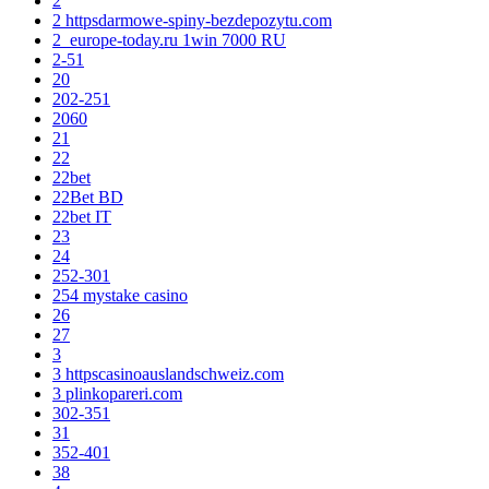
2
2 httpsdarmowe-spiny-bezdepozytu.com
2_europe-today.ru 1win 7000 RU
2-51
20
202-251
2060
21
22
22bet
22Bet BD
22bet IT
23
24
252-301
254 mystake casino
26
27
3
3 httpscasinoauslandschweiz.com
3 plinkopareri.com
302-351
31
352-401
38