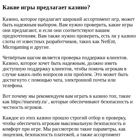
Какие игры предлагает казино?
Казино, которое предлагает широкий ассортимент игр, может
быть надежным выбором. Вам нужно проверить, какие игры
они предлагают, и если они соответствуют вашим
предпочтениям. Вам также нужно проверить, есть ли у казино
слоты от известных разработчиков, таких как NetEnt,
Microgaming и другие.
Четвёртым шагом является проверка поддержки клиентов.
Казино, которое хочет быть надежным, должно иметь
доступную поддержку клиентов, чтобы помочь игрокам в
случае каких-либо вопросов или проблем. Это может быть
достигнуто с помощью чата, электронной почты или
телефона.
Вот почему мы рекомендуем вам играть в казино топ, такие
как https://marsruty.ru/ , которые обеспечивают безопасность и
честность игроков.
Каждое из этих казино прошло строгий отбор и проверку,
чтобы обеспечить игрокам максимальную безопасность и
комфорт при игре. Мы рассмотрели такие параметры, как
лицензия, безопасность платежей, а также ассортимент