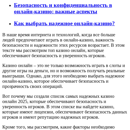
Безопасность и конфиденциальность в
онлайн-казино: важные аспекты
Как выбрать надежное онлайн-казино?
В наше время интернета и технологий, когда все больше
людей предпочитают играть в онлайн-казино, важность
безопасности и надежности этих ресурсов возрастает. В этом
тексте мы рассмотрим топ казино онлайн, которые
обеспечивают безопасность и уверенность игроков.
Казино онлайн – это не только возможность играть в слоты и
другие игры на деньги, но и возможность получать реальные
выигрыши. Однако, для этого необходимо выбрать надежное
онлайн-казино, которое обеспечивает безопасность и
прозрачность своих операций.
Вот почему мы создали список самых надежных казино
онлайн 2025, которые обеспечивают безопасность и
уверенность игроков. В этом списке вы найдете казино,
которые имеют лицензии, обеспечивают безопасность данных
игроков и имеют репутацию надежных игроков.
Кроме того, мы рассмотрим, какие факторы необходимо