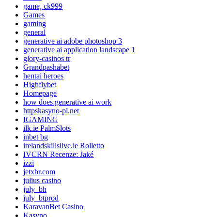
game, ck999
Games
gaming
general
generative ai adobe photoshop 3
generative ai application landscape 1
glory-casinos tr
Grandpashabet
hentai heroes
Highflybet
Homepage
how does generative ai work
httpskasyno-pl.net
IGAMING
ilk.ie PalmSlots
inbet bg
irelandskillslive.ie Rolletto
IVCRN Recenze: Jaké
izzi
jetxbr.com
julius casino
july_bh
july_btprod
KaravanBet Casino
Kasyno