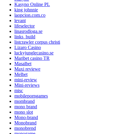
Kasyno Online PL
king johnnie
laopcion.com.co
levant
lifeselector
linasrodloga.se
links_build
listcrawler corpus christi
Lizaro Casino
luckyjunglecasino.se
Maribet casino TR
Masalbet
Maxi reviewe
Melbet
mini-review
Mini-reviews
misc
mobileporngames
mombrand
mono brand
mono slot
Mono-brand
Monobrand
monobrend
monogame