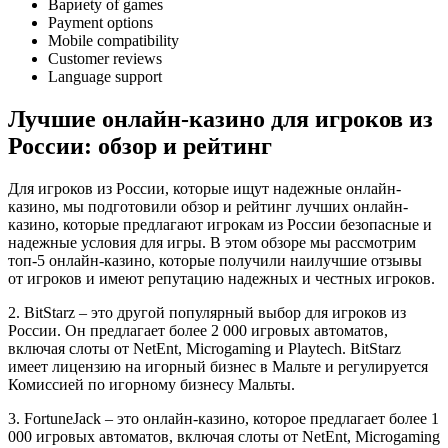
Вариety of games
Payment options
Mobile compatibility
Customer reviews
Language support
Лучшие онлайн-казино для игроков из
России: обзор и рейтинг
Для игроков из России, которые ищут надежные онлайн-
казино, мы подготовили обзор и рейтинг лучших онлайн-
казино, которые предлагают игрокам из России безопасные и
надежные условия для игры. В этом обзоре мы рассмотрим
топ-5 онлайн-казино, которые получили наилучшие отзывы
от игроков и имеют репутацию надежных и честных игроков.
2. BitStarz – это другой популярный выбор для игроков из
России. Он предлагает более 2 000 игровых автоматов,
включая слоты от NetEnt, Microgaming и Playtech. BitStarz
имеет лицензию на игорный бизнес в Мальте и регулируется
Комиссией по игорному бизнесу Мальты.
3. FortuneJack – это онлайн-казино, которое предлагает более 1
000 игровых автоматов, включая слоты от NetEnt, Microgaming