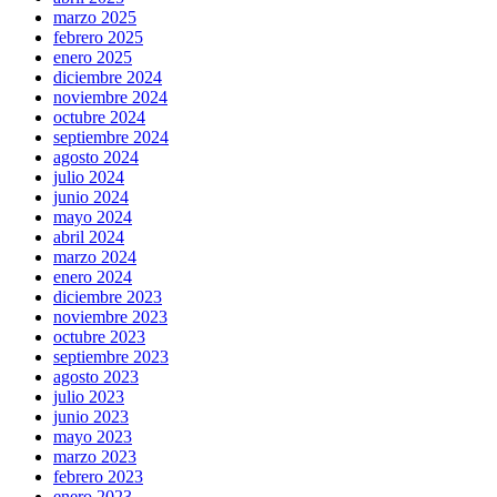
marzo 2025
febrero 2025
enero 2025
diciembre 2024
noviembre 2024
octubre 2024
septiembre 2024
agosto 2024
julio 2024
junio 2024
mayo 2024
abril 2024
marzo 2024
enero 2024
diciembre 2023
noviembre 2023
octubre 2023
septiembre 2023
agosto 2023
julio 2023
junio 2023
mayo 2023
marzo 2023
febrero 2023
enero 2023