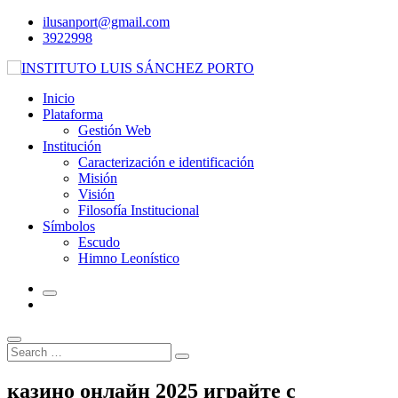
Skip
ilusanport@gmail.com
to
3922998
content
Inicio
Plataforma
Gestión Web
Institución
Caracterización e identificación
Misión
Visión
Filosofía Institucional
Símbolos
Escudo
Himno Leonístico
Search
Search
for:
казино онлайн 2025 играйте с