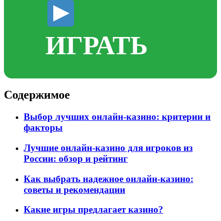
ИГРАТЬ
Содержимое
Выбор лучших онлайн-казино: критерии и
факторы
Лучшие онлайн-казино для игроков из
России: обзор и рейтинг
Как выбрать надежное онлайн-казино:
советы и рекомендации
Какие игры предлагает казино?