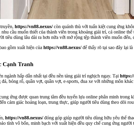
 truyền,
https://vn88.nexus/
còn quánh thù với tuấn kiệt cung ứng khô
nhu cầu muốn thiết của thành viên trong khoảng giải trí, cá online th
 tiêu dùng lâu dài ra hơn nữa với mở rộng tệp thành viên muốn đến, đ
 bao gồm xuất hiện của
https://vn88.nexus/
để thấy rõ tại sao đây lại 
c Cạnh Tranh
n ngành hấp dẫn nhất tại đều nền tảng giải trí nghịch ngay. Tại
https:/
 đá, bóng rổ, quần vợt, quần vợt, e-sports, đua xe với những môn khá
i cung ứng được quan trung tâm đều tuyển lựa online phân minh trong k
ng đến cảm giác hoảng loạn, trung thực, giúp người tiêu dùng theo dõi 
ến,
https://vn88.nexus/
đóng góp giúp người tiêu dùng hữu yêu thể tha
o tính vô bốn, minh bạch với xuất hiện đều quy chế cung ứng người t