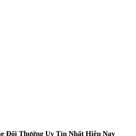
e Đổi Thưởng Uy Tín Nhất Hiện Nay