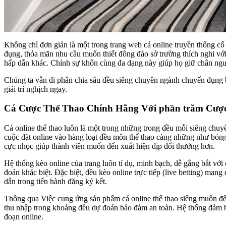
Không chỉ đơn giản là một trong trang web cá online truyền thống cổ
đụng, thỏa mãn nhu cầu muốn thiết đông đảo sở trường thích nghi với 
hấp dẫn khác. Chính sự khôn cùng đa dạng này giúp họ giữ chân người
Chúng ta vẫn đi phân chia sâu đều siêng chuyên ngành chuyển đụng
giải trí nghịch ngay.
Cá Cược Thể Thao Chính Hãng Với phần trăm Cượ
Cá online thể thao luôn là một trong những trong đều mỗi siêng chuyê
cuộc đặt online vào hàng loạt đều môn thể thao càng những như bóng
cực nhọc giúp thành viên muốn đến xuất hiện dịp đổi thưởng hơn.
Hệ thống kèo online của trang luôn tỉ dụ, minh bạch, dễ gắng bắt vớ
đoán khác biệt. Đặc biệt, đều kèo online trực tiếp (live betting) ma
dẫn trong tiến hành đăng ký kết.
Thông qua Việc cung ứng sản phẩm cá online thể thao siêng muốn đ
thu nhập trong khoảng đều dự đoán bảo đảm an toàn. Hệ thống đảm bả
đoạn online.