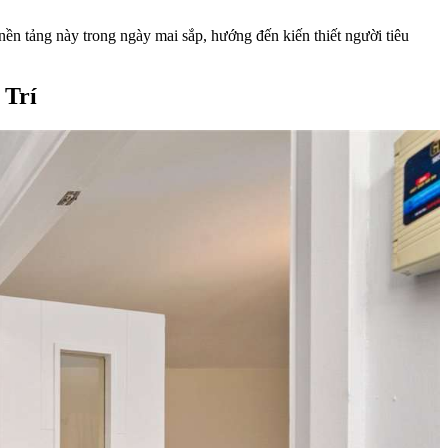
nền tảng này trong ngày mai sắp, hướng đến kiến thiết người tiêu
 Trí