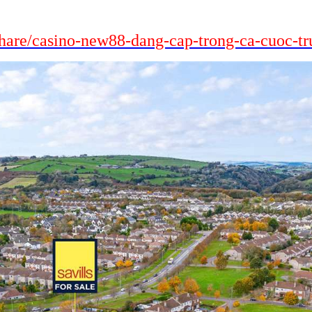
hare/casino-new88-dang-cap-trong-ca-cuoc-tr