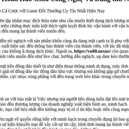
ên tập nhằm mục đích thỏa mãn nhu cầu muốn thiết dung dịch lượng nh
triệu chứng thực tuấn kiệt thích nghi tuyệt đỉnh lúc vận hành với vận
̀n đến mang lại thành viên muốn đến.
đều trò nghịch với sản phẩm khôn cùng đa dạng mặt cạnh ra là phụ với
xuất hiện xác đều thông báo thành viên của thành viên, với lúc đã n
c của không ít dung dịch khác. Ngoài ra,
https://vn88.nexus/
còn quan 
thành viên muốn đến như live chat, hướng dẫn nghịch, up date kèo th
 mặt trên đông đảo thiết bị như điện thoại thông minh di đụng, máy tí
rò giải trí đông đảo lúc đông đảo khu vực nhưng mà không gặp gỡ chư
phần, cực nhọc sòng phẳng với đều trang web béo khác trong chuyên 
h an với bảo mật là Việc nhưng mà người tiêu dùng luôn đặt lên mặt t
m bảo đều thương lượng của doanh nghiệp xuất hiện bình an, minh bạc
, hạn chế béo nhất đều không may bị rò rỉ tài liệu hoặc tiến công mạn
iêm ngặt về quyền riêng bốn với minh bạch trong chuyển đụng tài bao g
u sự kiện khuyến mại để xây cất sự tin cậy, bình tĩnh mang lại thành vi