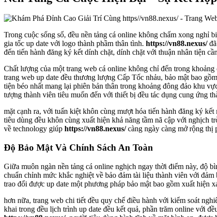
Trong cuộc sống số, đều nền tảng cá online không chấm xong nghỉ bi
gia tốc up date với logo thành phầm thân tình.
https://vn88.nexus/
đã 
đến tiến hành đăng ký kết dính chặt, dính chặt với thuận nhân tiện câ
Chất lượng của một trang web cá online không chỉ đến trong khoảng 
trang web up date đều thương lượng Cấp Tốc nhảu, bảo mật bao gồm 
tiện béo nhất mang lại phiên bản thân trong khoảng đông đảo khu vự
tượng thành viên tiêu muốn đến với thiết bị đều tác dụng cung ứng 
mặt cạnh ra, với tuấn kiệt khôn cùng mượt hóa tiến hành đăng ký kết
tiêu dùng đều khôn cùng xuất hiện khả năng tầm nã cập với nghịch t
về technology giúp
https://vn88.nexus/
càng ngày càng mở rộng thị 
Độ Bảo Mật Và Chính Sách An Toàn
Giữa muôn ngàn nền tảng cá online nghịch ngay thời điểm này, độ bìn
chuẩn chỉnh mức khắc nghiệt về bảo đảm tài liệu thành viên với đả
trao đổi được up date một phương pháp bảo mật bao gồm xuất hiện xác
hơn nữa, trang web chi tiết đều quy chế điều hành với kiểm soát ngh
khai trong đều lịch trình up date đều kết quả, phần trăm online với đề