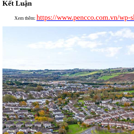
Kết Luận
https://www.pencco.com.vn/wp-s
Xem thêm: