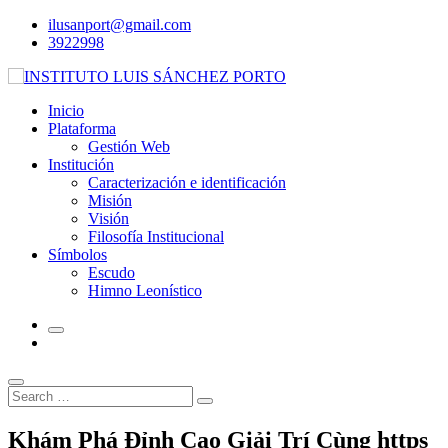
Skip
ilusanport@gmail.com
to
3922998
content
Inicio
Plataforma
Gestión Web
Institución
Caracterización e identificación
Misión
Visión
Filosofía Institucional
Símbolos
Escudo
Himno Leonístico
Search
Search
for:
Khám Phá Đỉnh Cao Giải Trí Cùng https_