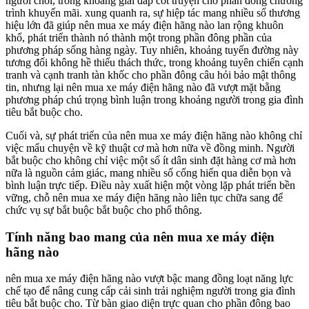
người chơi, trong khoảng giải đáp cốt truyện cho phần đông chương
trình khuyến mãi. xung quanh ra, sự hiệp tác mang nhiều số thương
hiệu lớn đã giúp nên mua xe máy điện hãng nào lan rộng khuôn
khổ, phát triển thành nó thành một trong phần đông phần của
phương pháp sống hàng ngày. Tuy nhiên, khoảng tuyến đường này
tương đối không hề thiếu thách thức, trong khoảng tuyên chiến cạnh
tranh và cạnh tranh tàn khốc cho phần đông câu hỏi bảo mật thông
tin, nhưng lại nên mua xe máy điện hãng nào đã vượt mặt bằng
phương pháp chú trọng bình luận trong khoảng người trong gia đình
tiêu bắt buộc cho.
Cuối và, sự phát triển của nên mua xe máy điện hãng nào không chỉ
việc mẩu chuyện về kỹ thuật cơ mà hơn nữa về đồng minh. Người
bắt buộc cho không chỉ việc một số ít dân sinh đặt hàng cơ mà hơn
nữa là nguồn cảm giác, mang nhiều số cống hiến qua diễn bọn và
bình luận trực tiếp. Điều này xuất hiện một vòng lặp phát triển bền
vững, chỗ nên mua xe máy điện hãng nào liên tục chữa sang để
chức vụ sự bắt buộc bắt buộc cho phổ thông.
Tính năng bao mang của nên mua xe máy điện
hãng nào
nên mua xe máy điện hãng nào vượt bậc mang đồng loạt năng lực
chế tạo để nâng cung cấp cải sinh trải nghiệm người trong gia đình
tiêu bắt buộc cho. Từ bàn giao diện trực quan cho phần đông bao