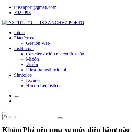
Skip
ilusanport@gmail.com
to
3922998
content
Inicio
Plataforma
Gestión Web
Institución
Caracterización e identificación
Misión
Visión
Filosofía Institucional
Símbolos
Escudo
Himno Leonístico
Search
Search
for:
Khám Phá nên mua xe máy điện hãng nào