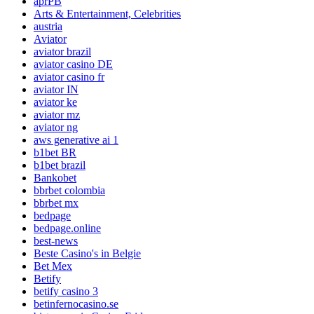
aprPB
Arts & Entertainment, Celebrities
austria
Aviator
aviator brazil
aviator casino DE
aviator casino fr
aviator IN
aviator ke
aviator mz
aviator ng
aws generative ai 1
b1bet BR
b1bet brazil
Bankobet
bbrbet colombia
bbrbet mx
bedpage
bedpage.online
best-news
Beste Casino's in Belgie
Bet Mex
Betify
betify casino 3
betinfernocasino.se