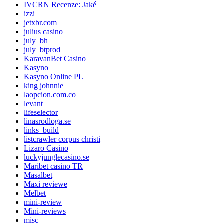
IVCRN Recenze: Jaké
izzi
jetxbr.com
julius casino
july_bh
july_btprod
KaravanBet Casino
Kasyno
Kasyno Online PL
king johnnie
laopcion.com.co
levant
lifeselector
linasrodloga.se
links_build
listcrawler corpus christi
Lizaro Casino
luckyjunglecasino.se
Maribet casino TR
Masalbet
Maxi reviewe
Melbet
mini-review
Mini-reviews
misc