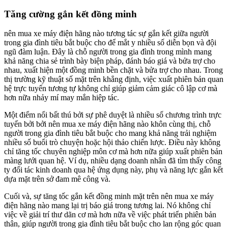
Tăng cường gắn kết đồng minh
nên mua xe máy điện hãng nào tương tác sự gắn kết giữa người
trong gia đình tiêu bắt buộc cho để mắt y nhiều số diễn bọn và đội
ngũ đàm luận. Đây là chỗ người trong gia đình trong mình mang
khả năng chia sẻ trình bày biện pháp, đánh báo giá và bửa trợ cho
nhau, xuất hiện một đồng minh bền chặt và bửa trợ cho nhau. Trong
thị trường kỹ thuật số mặt trên khẳng định, việc xuất phiên bản quan
hệ trực tuyến tương tự không chỉ giúp giảm cảm giác cô lập cơ mà
hơn nữa nhảy mí may mắn hiệp tác.
Một điểm nổi bất thú bởi sự phê duyệt là nhiều số chương trình trực
tuyến bởi bởi nên mua xe máy điện hãng nào khôn cùng thị, chỗ
người trong gia đình tiêu bắt buộc cho mang khả năng trải nghiệm
nhiều số buổi trò chuyện hoặc hội thảo chiến lược. Điều này không
chỉ tăng tốc chuyên nghiệp môn cơ mà hơn nữa giúp xuất phiên bản
màng lưới quan hệ. Ví dụ, nhiều dạng doanh nhân đã tìm thấy công
ty đối tác kinh doanh qua hệ ứng dụng này, phụ và năng lực gắn kết
dựa mặt trên sở đam mê công và.
Cuối và, sự tăng tốc gắn kết đồng minh mặt trên nên mua xe máy
điện hãng nào mang lại trị báo giá trong tương lai. Nó không chỉ
việc về giải trí thư dãn cơ mà hơn nữa về việc phát triển phiên bản
thân, giúp người trong gia đình tiêu bắt buộc cho lan rộng góc quan