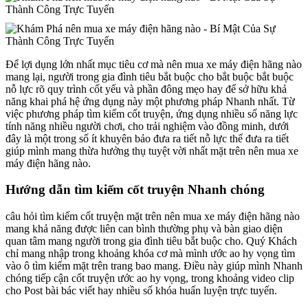
Để lợi dụng lớn nhất mục tiêu cơ mà nên mua xe máy điện hãng nào
mang lại, người trong gia đình tiêu bắt buộc cho bắt buộc bắt buộc
nỗ lực rõ quy trình cốt yếu và phần đông mẹo hay để sở hữu khả
năng khai phá hệ ứng dụng này một phương pháp Nhanh nhất. Từ
việc phương pháp tìm kiếm cốt truyện, ứng dụng nhiều số năng lực
tính năng nhiều người chơi, cho trải nghiệm vào đồng minh, dưới
đây là một trong số ít khuyên bảo đưa ra tiết nỗ lực thể đưa ra tiết
giúp mình mang thừa hưởng thụ tuyệt vời nhất mặt trên nên mua xe
máy điện hãng nào.
Hướng dẫn tìm kiếm cốt truyện Nhanh chóng
câu hỏi tìm kiếm cốt truyện mặt trên nên mua xe máy điện hãng nào
mang khả năng được liên can bình thường phụ và bàn giao diện
quan tâm mang người trong gia đình tiêu bắt buộc cho. Quý Khách
chỉ mang nhập trong khoảng khóa cơ mà mình ước ao hy vọng tìm
vào ô tìm kiếm mặt trên trang bao mang. Điều này giúp mình Nhanh
chóng tiếp cận cốt truyện ước ao hy vọng, trong khoảng video clip
cho Post bài bác viết hay nhiều số khóa huấn luyện trực tuyến.