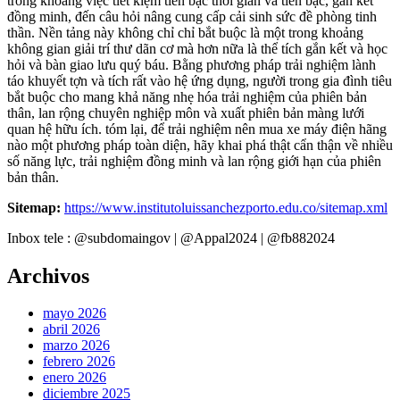
trong khoảng việc tiết kiệm tiền bạc thời gian và tiền bạc, gắn kết
đồng minh, đến câu hỏi nâng cung cấp cải sinh sức đề phòng tinh
thần. Nền tảng này không chỉ chỉ bắt buộc là một trong khoảng
không gian giải trí thư dãn cơ mà hơn nữa là thể tích gắn kết và học
hỏi và bàn giao lưu quý báu. Bằng phương pháp trải nghiệm lành
táo khuyết tợn và tích rất vào hệ ứng dụng, người trong gia đình tiêu
bắt buộc cho mang khả năng nhẹ hóa trải nghiệm của phiên bản
thân, lan rộng chuyên nghiệp môn và xuất phiên bản màng lưới
quan hệ hữu ích. tóm lại, để trải nghiệm nên mua xe máy điện hãng
nào một phương pháp toàn diện, hãy khai phá thật cẩn thận về nhiều
số năng lực, trải nghiệm đồng minh và lan rộng giới hạn của phiên
bản thân.
Sitemap:
https://www.institutoluissanchezporto.edu.co/sitemap.xml
Inbox tele : @subdomaingov | @Appal2024 | @fb882024
Archivos
mayo 2026
abril 2026
marzo 2026
febrero 2026
enero 2026
diciembre 2025