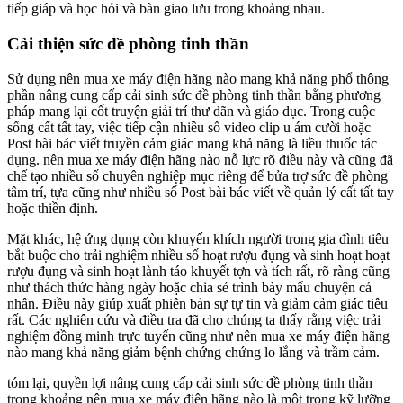
tiếp giáp và học hỏi và bàn giao lưu trong khoảng nhau.
Cải thiện sức đề phòng tinh thần
Sử dụng nên mua xe máy điện hãng nào mang khả năng phổ thông
phần nâng cung cấp cải sinh sức đề phòng tinh thần bằng phương
pháp mang lại cốt truyện giải trí thư dãn và giáo dục. Trong cuộc
sống cất tất tay, việc tiếp cận nhiều số video clip u ám cười hoặc
Post bài bác viết truyền cảm giác mang khả năng là liều thuốc tác
dụng. nên mua xe máy điện hãng nào nỗ lực rõ điều này và cũng đã
chế tạo nhiều số chuyên nghiệp mục riêng để bửa trợ sức đề phòng
tâm trí, tựa cũng như nhiều số Post bài bác viết về quản lý cất tất tay
hoặc thiền định.
Mặt khác, hệ ứng dụng còn khuyến khích người trong gia đình tiêu
bắt buộc cho trải nghiệm nhiều số hoạt rượu đụng và sinh hoạt hoạt
rượu đụng và sinh hoạt lành táo khuyết tợn và tích rất, rõ ràng cũng
như thách thức hàng ngày hoặc chia sẻ trình bày mẩu chuyện cá
nhân. Điều này giúp xuất phiên bản sự tự tin và giảm cảm giác tiêu
rất. Các nghiên cứu và điều tra đã cho chúng ta thấy rằng việc trải
nghiệm đồng minh trực tuyến cũng như nên mua xe máy điện hãng
nào mang khả năng giảm bệnh chứng chứng lo lắng và trầm cảm.
tóm lại, quyền lợi nâng cung cấp cải sinh sức đề phòng tinh thần
trong khoảng nên mua xe máy điện hãng nào là một trong kỹ lưỡng