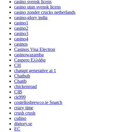
casino svensk licens
casino utan svensk licens
casino zonder crucks netherlands
casino-glory india
casino1
casino2
casino3
casino4
casinos
Casinos Visa Electron
casinowazamba
Caspero Ελλάδα
CH
chatgpt generative ai 1
Chathub
Chatib
chickenroad
CIB
ck999
costellosbrewco.ie Snatch
crazy time
crush crush
csdino
digtory.se
EC