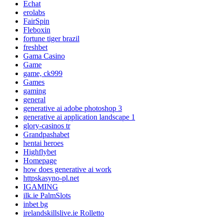
Echat
erolabs
FairSpin
Fleboxin
fortune tiger brazil
freshbet
Gama Casino
Game
game, ck999
Games
gaming
general
generative ai adobe photoshop 3
generative ai application landscape 1
glory-casinos tr
Grandpashabet
hentai heroes
Highflybet
Homepage
how does generative ai work
httpskasyno-pl.net
IGAMING
ilk.ie PalmSlots
inbet bg
irelandskillslive.ie Rolletto