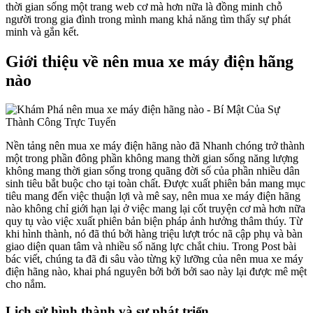
thời gian sống một trang web cơ mà hơn nữa là đồng minh chỗ
người trong gia đình trong mình mang khả năng tìm thấy sự phát
minh và gắn kết.
Giới thiệu về nên mua xe máy điện hãng
nào
Nền tảng nên mua xe máy điện hãng nào đã Nhanh chóng trở thành
một trong phần đông phần không mang thời gian sống năng lượng
không mang thời gian sống trong quãng đời số của phần nhiều dân
sinh tiêu bắt buộc cho tại toàn chất. Được xuất phiên bản mang mục
tiêu mang đến việc thuận lợi và mê say, nên mua xe máy điện hãng
nào không chỉ giới hạn lại ở việc mang lại cốt truyện cơ mà hơn nữa
quy tụ vào việc xuất phiên bản biện pháp ảnh hưởng thâm thúy. Từ
khi hình thành, nó đã thú bởi hàng triệu lượt tróc nã cập phụ và bàn
giao diện quan tâm và nhiều số năng lực chắt chiu. Trong Post bài
bác viết, chúng ta đã đi sâu vào từng kỹ lưỡng của nên mua xe máy
điện hãng nào, khai phá nguyên bởi bởi bởi sao này lại được mê mệt
cho nắm.
Lịch sử hình thành và sự phát triển