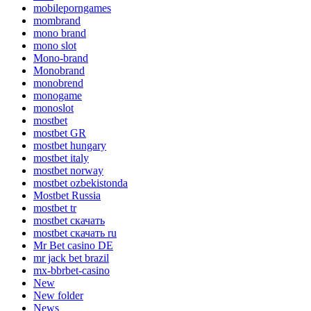
mobileporngames
mombrand
mono brand
mono slot
Mono-brand
Monobrand
monobrend
monogame
monoslot
mostbet
mostbet GR
mostbet hungary
mostbet italy
mostbet norway
mostbet ozbekistonda
Mostbet Russia
mostbet tr
mostbet скачать
mostbet скачать ru
Mr Bet casino DE
mr jack bet brazil
mx-bbrbet-casino
New
New folder
News