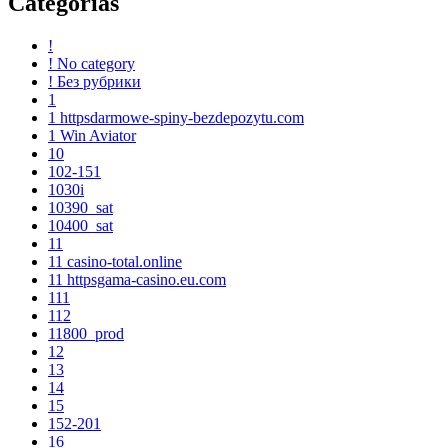
Categorías
!
! No category
! Без рубрики
1
1 httpsdarmowe-spiny-bezdepozytu.com
1 Win Aviator
10
102-151
1030i
10390_sat
10400_sat
11
11 casino-total.online
11 httpsgama-casino.eu.com
111
112
11800_prod
12
13
14
15
152-201
16