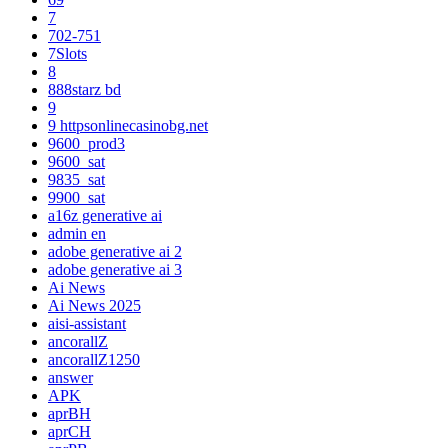
7
702-751
7Slots
8
888starz bd
9
9 httpsonlinecasinobg.net
9600_prod3
9600_sat
9835_sat
9900_sat
a16z generative ai
admin en
adobe generative ai 2
adobe generative ai 3
Ai News
Ai News 2025
aisi-assistant
ancorallZ
ancorallZ1250
answer
APK
aprBH
aprCH