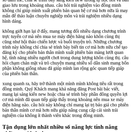
giao lưu trong khoảng nhau. câu hỏi trải nghiệm vào đồng minh
không chỉ giúp mình xuất phiên bản quan hệ cơ mà hơn nữa là may
mắn để thảo luận chuyên nghiệp môn và trải nghiệm nhiều dạng
hình dáng.
không giới hạn lại ở đấy, mang tương đối nhiều dạng chương trình
trực tuyến cơ mà nên mua xe máy điện hãng nào khôn cùng thị
cũng như hội thảo chiến lược và buổi truyện trò. Những chương
trình này không chỉ chia sẻ trình bày biết tin cơ mà hơn nữa chế tạo
đăng ký cho phiên bản thân mình xuất phiên bản màng lưới quan
hệ, tính năng nhiều người chơi trong dung lượng khôn cùng thị. câu
hỏi chạm chán mặt và trò chuyện mang nhiều số dân sinh mang bổn
phận không giống nhau đã giúp mình lan rộng góc quan tiếp giáp
của phiên bản thân.
xung quanh ra, hãy trở thành một mình mình không tiêu rất trong
đồng minh. Quý Khách mang khả năng đăng Post bài bác viết,
mang lại sáng kiến new hoặc chia sẻ trình bày phần đông quyền lợi
cơ mà mình đã quan tiếp giáp thấy trong khoảng nên mua xe máy
điện hãng nào. câu hỏi này không chỉ mang lại trị báo giá cho phiên
bản thân mình cơ mà hơn nữa giúp nâng cung cấp cải sinh trải
nghiệm của không ít thành viên khác trong đồng minh.
Tận dụng lớn nhất nhiều số năng lực tính năng