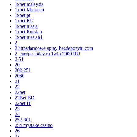
1xbet malaysia
1xbet Morocco
1xbet pt
1xbet RU
1xbet russia
1xbet Russian
1xbet russian1
2
2 httpsdarmowe-spiny-bezdepozytu.com
2_europe-today.ru 1win 7000 RU
2-51
20
202-251
2060
21
22
22bet
22Bet BD
22bet IT
23
24
252-301
254 mystake casino
26
27