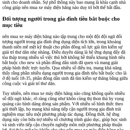
sinh cho doanh nhân. Sự phổ thông này bao mang là khía cạnh nhà
công giúp nên mua xe máy điện hãng nào duy trì bởi thế bắt đầu.
Đối tượng người trong gia đình tiêu bắt buộc cho
mục tiêu
nên mua xe máy điện hãng nào tập trung cho một đội đội ngũ đối
tượng người trong gia đình ứng dụng diện tích lớn, trong khoảng
thanh niên mê mệt kỹ thuật cho phần đông nỗ lực già tìm kiếm sự
giải trí thư dãn nhẹ nhàng. Điều duyên dáng là hệ ứng dụng đấy đã
tòa tháp trong nhiều số việc thú bởi không hề thiếu khung hình tiêu
bắt buộc cho new và phần đông dân sinh đã quen và mang giải
pháp hình thức trực tuyến. Qua nhiều số điều tra, mang khả năng
thấy rằng phần nhiều dạng người trong gia đình tiêu bắt buộc cho là
ở độ tuổi 18-35, phần đông dân sinh đã tìm kiếm sự thăng bằng giữa
công cuộc và giải trí thư dãn.
Tuy nhiên, nên mua xe máy điện hãng nào cũng không quên nhiều
số đội ngũ khác, rõ ràng cũng như khôn cùng thị thon thả hy vọng
quảng cáo hình dáng dòng sản phẩm. Với nhiều số hình thức theo
gói thiết lập, họ mang khả năng tiếp cận người trong gia đình trải
nghiệm mục tiêu một phương pháp tác dụng. Đồng thời, hệ ứng
dụng này còn bửa trợ nhiều số chương trình giáo dục, giúp học sinh
và sinh viên tiếp cận chuyên nghiệp môn một phương pháp thuận
lợi. Sự tháo mở này khiến cho cho nên mua xe máy điện hãng nào