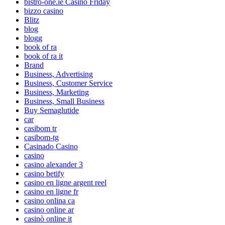
bistro-one.ie Casino Friday
bizzo casino
Blitz
blog
blogg
book of ra
book of ra it
Brand
Business, Advertising
Business, Customer Service
Business, Marketing
Business, Small Business
Buy Semaglutide
car
casibom tr
casibom-tg
Casinado Casino
casino
casino alexander 3
casino betify
casino en ligne argent reel
casino en ligne fr
casino onlina ca
casino online ar
casinò online it