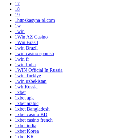
17
18
19
1httpskasyna-pl.com
1w
1win
1Win AZ Casino
1Win Brasil
1win Brazil
1win casino spanish
1win fr
1win India
1WIN Official In Russia
1win Turkiye
1win uzbekistan
1winRussia
1xbet
1xbet apk
1xbet arabic
1xbet Bangladesh
1xbet casino BD
1xbet casino french
1xbet india
1xbet Korea
1xbet KR