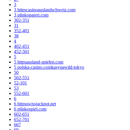
3
3 httpscasinoauslandschweiz.com
3 plinkopareri.com
302-351
31
352-401
38
4
402-451
452-501
5
5 httpsausland-spielen.com
5 polska-casino.comkasynawild-tokyo
50
502-551
52-101
53
552-601
6
6 httpsswissjackpot.net
6 plinkospiel.com
602-651
652-701
667
69