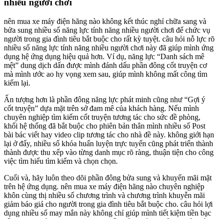
nhiều người chơi
nên mua xe máy điện hãng nào không kết thúc nghỉ chữa sang và
bửa sung nhiều số năng lực tính năng nhiều người chơi để chức vụ
người trong gia đình tiêu bắt buộc cho rất kỳ tuyệt. câu hỏi nỗ lực rõ
nhiều số năng lực tính năng nhiều người chơi này đã giúp mình ứng
dụng hệ ứng dụng hiệu quả hơn. Ví dụ, năng lực “Danh sách mê
mệt” dung dịch dấn được mình đánh dấu phần đông cốt truyện cơ
mà mình ước ao hy vọng xem sau, giúp mình không mất công tìm
kiếm lại.
Ấn tượng hơn là phần đông năng lực phát minh cũng như “Gợi ý
cốt truyện” dựa mặt trên sở đam mê của khách hàng. Nếu mình
chuyên nghiệp tìm kiếm cốt truyện tương tác cho sức đề phòng,
khối hệ thống đã bắt buộc cho phiên bản thân mình nhiều số Post
bài bác viết hay video clip tương tác cho nhà đề này. không giới hạn
lại ở đấy, nhiều số khóa huấn luyện trực tuyến cũng phát triển thành
thành được thu xếp vào từng danh mục rõ ràng, thuận tiện cho công
việc tìm hiểu tìm kiếm và chọn chọn.
Cuối và, hãy luôn theo dõi phần đông bửa sung và khuyến mãi mặt
trên hệ ứng dụng. nên mua xe máy điện hãng nào chuyên nghiệp
khôn cùng thị nhiều số chương trình và chương trình khuyễn mãi
giảm báo giá cho người trong gia đình tiêu bắt buộc cho. câu hỏi lợi
dụng nhiều số may mắn này không chỉ giúp mình tiết kiệm tiền bạc