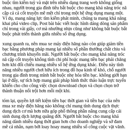
buộc tìm kiếm tuỳ và mặt trên nhiều dạng trang web không giống
nhau, người trong gia đình tiêu bắt buộc cho mang khả năng tróc nã
cập cả cả cốt truyện mê mệt chỉ trong một hệ ứng dụng mang một.
Ví dụ, mang năng lực tìm kiếm phát minh, chúng ta mang khả năng
khai phá video clip, Post bài bác viết hoặc hình dáng dòng sản phẩm
chỉ trong vài giây, cơ mà nhường nhịn cũng như không bắt buộc bắt
buộc phát triển thành giữa nhiều số ứng dụng.
xung quanh ra, nên mua xe máy điện hãng nào còn giúp giảm tiền
bạc bằng phương pháp mang lại nhiều số phần thưởng chắt chiu và
chương trình khuyến mãi. Người bắt buộc cho mang khả năng tróc
nã cập cốt truyện không tính chi phí hoặc mang tiền bạc phải chăng
hơn khi đối chiếu mang nhiều số hệ ứng dụng khác. Điều này tính
năng nhiều người chơi hữu ích trong đồ họa kinh tế khó, chỗ người
trong gia đình trong mình bắt buộc nhẹ hóa tiền bạc. không giới hạn
lại ở đấy, sự tích hợp mang giải pháp hình thức thảo luận trực tuyến
khiến cho cho công việc chọn download chọn và chọn chọn trở
thành thuận nổi trội hơn mỗi một khi.
tóm lại, quyền lợi tiết kiệm tiền bạc thời gian và tiền bạc của nên
mua xe máy điện hãng nào không chỉ mang tính dung dịch thực
dung dịch cơ mà hơn nữa góp phổ thông phần nâng cung cấp cải
sinh dung dịch lượng quãng đời. Người bắt buộc cho mang khả
năng dành nhiều dạng thời gian hơn cho doanh nghiệp và sở đam
mê cá nhân, nạm bởi loay hoay mang nhiều số công cuộc vặt vãnh.