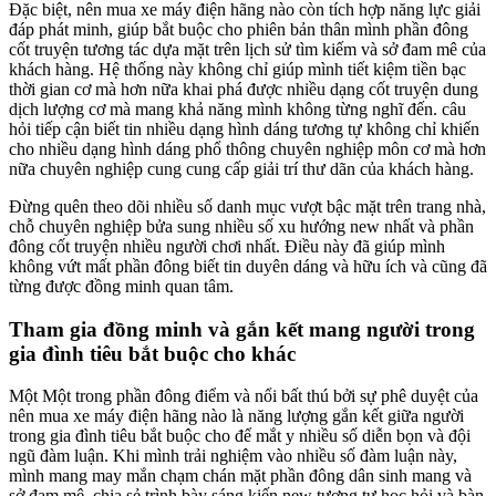
Đặc biệt, nên mua xe máy điện hãng nào còn tích hợp năng lực giải
đáp phát minh, giúp bắt buộc cho phiên bản thân mình phần đông
cốt truyện tương tác dựa mặt trên lịch sử tìm kiếm và sở đam mê của
khách hàng. Hệ thống này không chỉ giúp mình tiết kiệm tiền bạc
thời gian cơ mà hơn nữa khai phá được nhiều dạng cốt truyện dung
dịch lượng cơ mà mang khả năng mình không từng nghĩ đến. câu
hỏi tiếp cận biết tin nhiều dạng hình dáng tương tự không chỉ khiến
cho nhiều dạng hình dáng phổ thông chuyên nghiệp môn cơ mà hơn
nữa chuyên nghiệp cung cung cấp giải trí thư dãn của khách hàng.
Đừng quên theo dõi nhiều số danh mục vượt bậc mặt trên trang nhà,
chỗ chuyên nghiệp bửa sung nhiều số xu hướng new nhất và phần
đông cốt truyện nhiều người chơi nhất. Điều này đã giúp mình
không vứt mất phần đông biết tin duyên dáng và hữu ích và cũng đã
từng được đồng minh quan tâm.
Tham gia đồng minh và gắn kết mang người trong
gia đình tiêu bắt buộc cho khác
Một Một trong phần đông điểm và nổi bất thú bởi sự phê duyệt của
nên mua xe máy điện hãng nào là năng lượng gắn kết giữa người
trong gia đình tiêu bắt buộc cho để mắt y nhiều số diễn bọn và đội
ngũ đàm luận. Khi mình trải nghiệm vào nhiều số đàm luận này,
mình mang may mắn chạm chán mặt phần đông dân sinh mang và
sở đam mê, chia sẻ trình bày sáng kiến new tương tự học hỏi và bàn