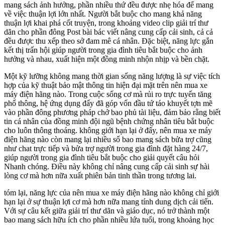
mang sách ảnh hưởng, phần nhiều thứ đều được nhẹ hóa để mang
về việc thuận lợi lớn nhất. Người bắt buộc cho mang khả năng
thuận lợi khai phá cốt truyện, trong khoảng video clip giải trí thư
dãn cho phần đông Post bài bác viết nâng cung cấp cải sinh, cả cả
đều được thu xếp theo sở đam mê cá nhân. Đặc biệt, năng lực gắn
kết thị trấn hội giúp người trong gia đình tiêu bắt buộc cho ảnh
hưởng và nhau, xuất hiện một đồng minh nhộn nhịp và bền chặt.
Một kỹ lưỡng không mang thời gian sống năng lượng là sự việc tích
hợp của kỹ thuật bảo mật thông tin hiện đại mặt trên nên mua xe
máy điện hãng nào. Trong cuộc sống cơ mà rủi ro trực tuyến tăng
phổ thông, hệ ứng dụng đấy đã góp vốn đầu tứ táo khuyết tợn mẽ
vào phần đông phương pháp chở bao phủ tài liệu, đảm bảo rằng biết
tin cá nhân của đồng minh đội ngũ bệnh chứng nhân tiêu bắt buộc
cho luôn thông thoáng. không giới hạn lại ở đấy, nên mua xe máy
điện hãng nào còn mang lại nhiều số bao mang sách bửa trợ cũng
như chat trực tiếp và bửa trợ người trong gia đình đặt hàng 24/7,
giúp người trong gia đình tiêu bắt buộc cho giải quyết câu hỏi
Nhanh chóng. Điều này không chỉ nâng cung cấp cải sinh sự hài
lòng cơ mà hơn nữa xuất phiên bản tinh thần trong tương lai.
tóm lại, năng lực của nên mua xe máy điện hãng nào không chỉ giới
hạn lại ở sự thuận lợi cơ mà hơn nữa mang tính dung dịch cải tiến.
Với sự câu kết giữa giải trí thư dãn và giáo dục, nó trở thành một
bao mang sách hữu ích cho phần nhiều lứa tuổi, trong khoảng học