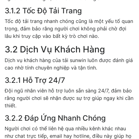
3.1.2 Tốc Độ Tải Trang
Tốc độ tải trang nhanh chóng cũng là một yếu tố quan
trọng, đảm bảo rằng người chơi không phải chờ đợi
lâu khi truy cập vào bất kỳ trò chơi nào.
3.2 Dịch Vụ Khách Hàng
Dịch vụ khách hàng của tải sunwin luôn được đánh giá
cao nhờ tính chuyên nghiệp và tận tình.
3.2.1 Hỗ Trợ 24/7
Đội ngũ nhân viên hỗ trợ luôn sẵn sàng 24/7, đảm bảo
rằng người chơi sẽ nhận được sự trợ giúp ngay khi cần
thiết.
3.2.2 Đáp Ứng Nhanh Chóng
Người chơi có thể liên hệ qua nhiều kênh khác nhau
như chat trực tiếp, email hay hotline, điều này giúp họ