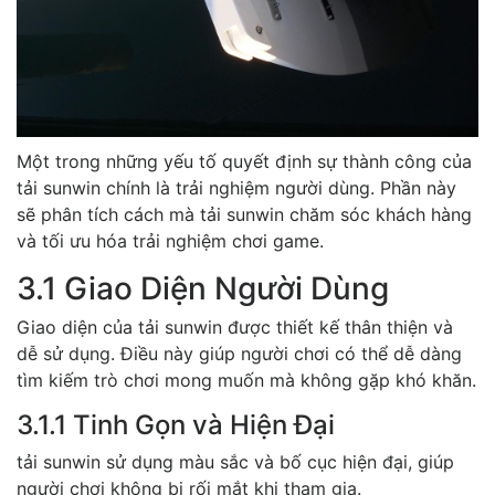
Một trong những yếu tố quyết định sự thành công của
tải sunwin chính là trải nghiệm người dùng. Phần này
sẽ phân tích cách mà tải sunwin chăm sóc khách hàng
và tối ưu hóa trải nghiệm chơi game.
3.1 Giao Diện Người Dùng
Giao diện của tải sunwin được thiết kế thân thiện và
dễ sử dụng. Điều này giúp người chơi có thể dễ dàng
tìm kiếm trò chơi mong muốn mà không gặp khó khăn.
3.1.1 Tinh Gọn và Hiện Đại
tải sunwin sử dụng màu sắc và bố cục hiện đại, giúp
người chơi không bị rối mắt khi tham gia.