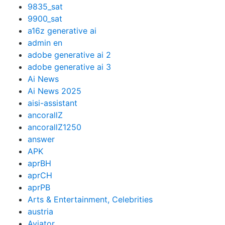
9835_sat
9900_sat
a16z generative ai
admin en
adobe generative ai 2
adobe generative ai 3
Ai News
Ai News 2025
aisi-assistant
ancorallZ
ancorallZ1250
answer
APK
aprBH
aprCH
aprPB
Arts & Entertainment, Celebrities
austria
Aviator