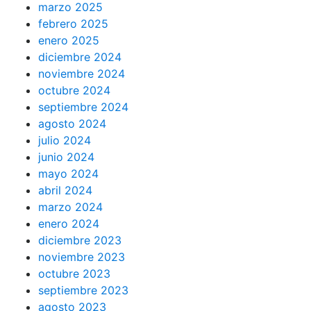
marzo 2025
febrero 2025
enero 2025
diciembre 2024
noviembre 2024
octubre 2024
septiembre 2024
agosto 2024
julio 2024
junio 2024
mayo 2024
abril 2024
marzo 2024
enero 2024
diciembre 2023
noviembre 2023
octubre 2023
septiembre 2023
agosto 2023