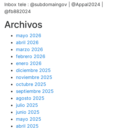
Inbox tele : @subdomaingov | @Appal2024 |
@fb882024
Archivos
mayo 2026
abril 2026
marzo 2026
febrero 2026
enero 2026
diciembre 2025
noviembre 2025
octubre 2025
septiembre 2025
agosto 2025
julio 2025
junio 2025
mayo 2025
abril 2025