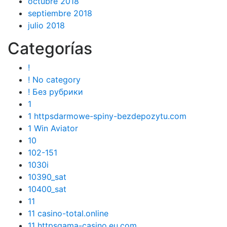
octubre 2018
septiembre 2018
julio 2018
Categorías
!
! No category
! Без рубрики
1
1 httpsdarmowe-spiny-bezdepozytu.com
1 Win Aviator
10
102-151
1030i
10390_sat
10400_sat
11
11 casino-total.online
11 httpsgama-casino.eu.com