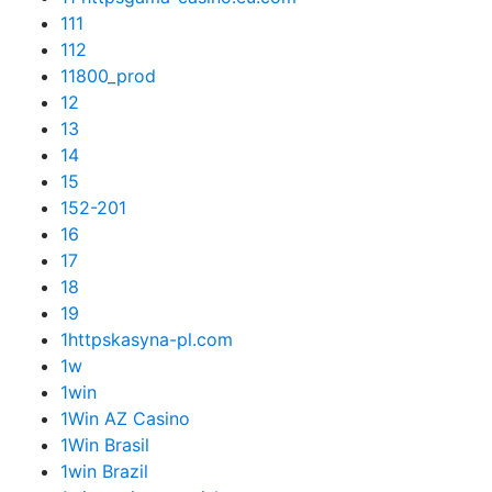
111
112
11800_prod
12
13
14
15
152-201
16
17
18
19
1httpskasyna-pl.com
1w
1win
1Win AZ Casino
1Win Brasil
1win Brazil