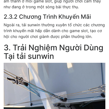
âm thanh ở mỗi game slot, giúp người chơi cảm thấy
như đang ở trong một sòng bài thực thụ.
2.3.2 Chương Trình Khuyến Mãi
Ngoài ra, tải sunwin thường xuyên tổ chức các chương
trình khuyến mãi hấp dẫn dành cho game slot, tạo cơ
hội cho người chơi giành được phần thưởng lớn.
3. Trải Nghiệm Người Dùng
Tại tải sunwin