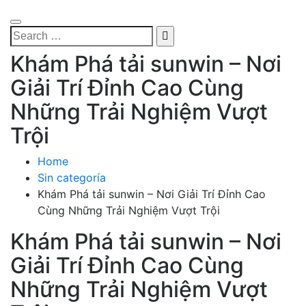
Search
Search
for:
Khám Phá tải sunwin – Nơi
Giải Trí Đỉnh Cao Cùng
Những Trải Nghiệm Vượt
Trội
Home
Sin categoría
Khám Phá tải sunwin – Nơi Giải Trí Đỉnh Cao
Cùng Những Trải Nghiệm Vượt Trội
Khám Phá tải sunwin – Nơi
Giải Trí Đỉnh Cao Cùng
Những Trải Nghiệm Vượt