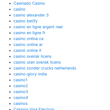
Casinado Casino
casino
casino alexander 3
casino betify
casino en ligne argent reel
casino en ligne fr
casino onlina ca
casino online ar
casinò online it
casino svensk licens
casino utan svensk licens
casino zonder crucks netherlands
casino-glory india
casino1
casino2
casino3
casino4
casinos
Casinos Visa Electron