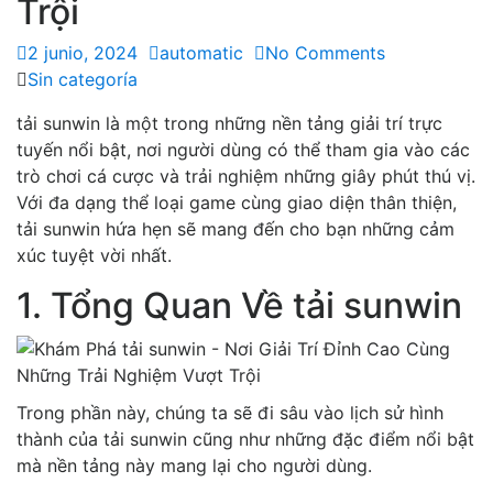
Trội
Posted
2 junio, 2024
automatic
No Comments
on
Sin categoría
tải sunwin là một trong những nền tảng giải trí trực
tuyến nổi bật, nơi người dùng có thể tham gia vào các
trò chơi cá cược và trải nghiệm những giây phút thú vị.
Với đa dạng thể loại game cùng giao diện thân thiện,
tải sunwin hứa hẹn sẽ mang đến cho bạn những cảm
xúc tuyệt vời nhất.
1. Tổng Quan Về tải sunwin
Trong phần này, chúng ta sẽ đi sâu vào lịch sử hình
thành của tải sunwin cũng như những đặc điểm nổi bật
mà nền tảng này mang lại cho người dùng.