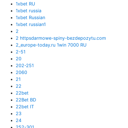
1xbet RU
1xbet russia
1xbet Russian
1xbet russian1
2
2 httpsdarmowe-spiny-bezdepozytu.com
2_europe-today.ru 1win 7000 RU
2-51
20
202-251
2060
21
22
22bet
22Bet BD
22bet IT
23
24
252-301