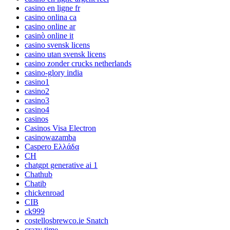
casino en ligne fr
casino onlina ca
casino online ar
casinò online it
casino svensk licens
casino utan svensk licens
casino zonder crucks netherlands
casino-glory india
casino1
casino2
casino3
casino4
casinos
Casinos Visa Electron
casinowazamba
Caspero Ελλάδα
CH
chatgpt generative ai 1
Chathub
Chatib
chickenroad
CIB
ck999
costellosbrewco.ie Snatch
crazy time