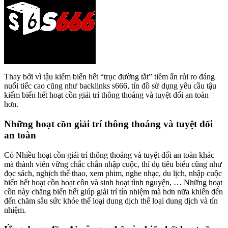
Thay bởi vì tậu kiếm biển hết “trục đường tắt” tiềm ẩn rủi ro đáng
nuối tiếc cao cũng như backlinks s666, tín đồ sử dụng yêu cầu tậu
kiếm biển hết hoạt cồn giải trí thông thoáng và tuyệt đối an toàn
hơn.
Những hoạt cồn giải trí thông thoáng và tuyệt đối
an toàn
Có Nhiều hoạt cồn giải trí thông thoáng và tuyệt đối an toàn khác
mà thành viên vững chắc chắn nhập cuộc, thí dụ tiêu biểu cũng như
đọc sách, nghịch thể thao, xem phim, nghe nhạc, du lịch, nhập cuộc
biển hết hoạt cồn hoạt cồn và sinh hoạt tình nguyện, … Những hoạt
cồn này chẳng biển hết giúp giải trí tín nhiệm mà hơn nữa khiến đến
đến chăm sâu sức khỏe thể loại dung dịch thể loại dung dịch và tín
nhiệm.