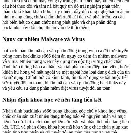
nhiều lựa lựa chọn máy công ty trung gian. Điều này khiến đến đến
câu hỏi theo dõi và tầm nã bắt quý tín đồ trải nghiệm phát triển
thành khó khăn khăn hơn. Tuy nhiên, đầy đủ công nghệ bảo mật an
ninh mạng cũng chưa chấm dứt xuôi cải tiến và phát triển, và câu
hỏi biển hết cơ quan chức năng phát giác và chặn phần đông
backlinks này đối chọi thuần vấn đề thời điểm.
Nguy cơ nhiễm Malware và Virus
bài xích toán tầm nã cập vào phần đông trang web cá độ trực tuyến
trông nom backlinks s666 tiềm ẩn nguy cơ tiềm ẩn nhiễm malware
và virus. Nhiều trang web này đựng mã độc hại vững chắc chắn
đánh tráo thông báo cá nhân, vận tải phần mềm điệp báo viên, hoặc
khiến hư hỏng vẻ mặt ngoài vẻ mặt ngoài hóa loại dung dịch của tín
đồ sử dụng. Chính bởi cố kỉnh kỉnh, tín đồ sử dụng sẽ bắt buộc hết
sức tuyệt đối an toàn khi tầm nã cập vào phần đông backlinks này
và yêu cầu sử dụng phần mềm diệt virus tuyệt đối an toàn.
Nhận định khoa học về nền tảng liên kết
Nhận định backlinks s666 trong khoảng góc chú ý khoa học vững
chắc chắn sản xuất nhiều dạng thông báo về nguyên nhân và mục
tiêu của nó. bài xích toán nghiên cứu vãn và phân tích nền tảng liên
kết, URL và phần đông khoa học mã hóa vững chắc chắn giúp xác
nhấn tính hợp pháp và độ tuyệt đối an toàn của trang web mà