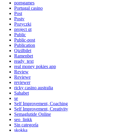
porngames
Portugal casino
Post
Postv
Pozyczki
project qt
Public
Public-post
Publication
Qizilbilet
Ramenbet
ready_text
real money pokies app
Review
Reviewe
reviewer
ricky casino australia
Sahabet
se
Self Improvement, Coaching
Self Improvement, Creativity
Semaglutide Online
seo_linkk
Sin categoría
skokka