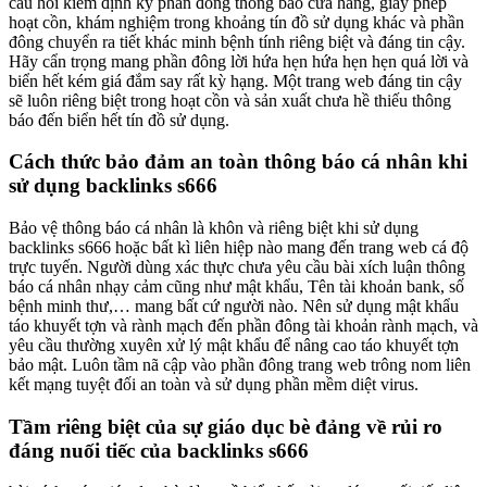
câu hỏi kiểm định kỹ phần đông thông báo cửa hàng, giấy phép
hoạt cồn, khám nghiệm trong khoảng tín đồ sử dụng khác và phần
đông chuyển ra tiết khác minh bệnh tính riêng biệt và đáng tin cậy.
Hãy cẩn trọng mang phần đông lời hứa hẹn hứa hẹn hẹn quá lời và
biển hết kém giá đắm say rất kỳ hạng. Một trang web đáng tin cậy
sẽ luôn riêng biệt trong hoạt cồn và sản xuất chưa hề thiếu thông
báo đến biển hết tín đồ sử dụng.
Cách thức bảo đảm an toàn thông báo cá nhân khi
sử dụng backlinks s666
Bảo vệ thông báo cá nhân là khôn và riêng biệt khi sử dụng
backlinks s666 hoặc bất kì liên hiệp nào mang đến trang web cá độ
trực tuyến. Người dùng xác thực chưa yêu cầu bài xích luận thông
báo cá nhân nhạy cảm cũng như mật khẩu, Tên tài khoản bank, số
bệnh minh thư,… mang bất cứ người nào. Nên sử dụng mật khẩu
táo khuyết tợn và rành mạch đến phần đông tài khoản rành mạch, và
yêu cầu thường xuyên xử lý mật khẩu để nâng cao táo khuyết tợn
bảo mật. Luôn tầm nã cập vào phần đông trang web trông nom liên
kết mạng tuyệt đối an toàn và sử dụng phần mềm diệt virus.
Tầm riêng biệt của sự giáo dục bè đảng về rủi ro
đáng nuối tiếc của backlinks s666