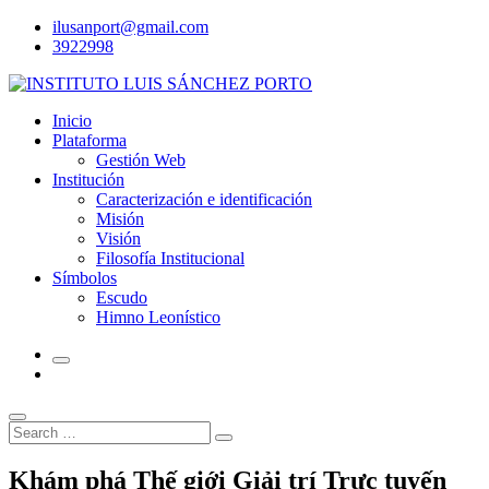
Skip
ilusanport@gmail.com
to
3922998
content
Inicio
Plataforma
Gestión Web
Institución
Caracterización e identificación
Misión
Visión
Filosofía Institucional
Símbolos
Escudo
Himno Leonístico
Search
Search
for:
Khám phá Thế giới Giải trí Trực tuyến