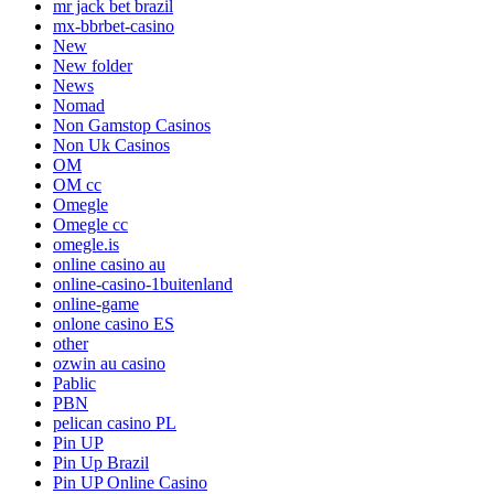
mr jack bet brazil
mx-bbrbet-casino
New
New folder
News
Nomad
Non Gamstop Casinos
Non Uk Casinos
OM
OM cc
Omegle
Omegle cc
omegle.is
online casino au
online-casino-1buitenland
online-game
onlone casino ES
other
ozwin au casino
Pablic
PBN
pelican casino PL
Pin UP
Pin Up Brazil
Pin UP Online Casino