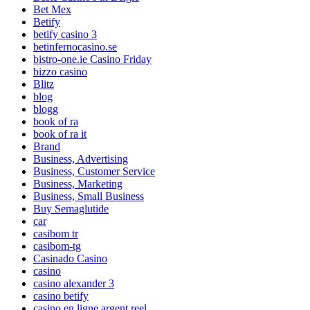
Bet Mex
Betify
betify casino 3
betinfernocasino.se
bistro-one.ie Casino Friday
bizzo casino
Blitz
blog
blogg
book of ra
book of ra it
Brand
Business, Advertising
Business, Customer Service
Business, Marketing
Business, Small Business
Buy Semaglutide
car
casibom tr
casibom-tg
Casinado Casino
casino
casino alexander 3
casino betify
casino en ligne argent reel