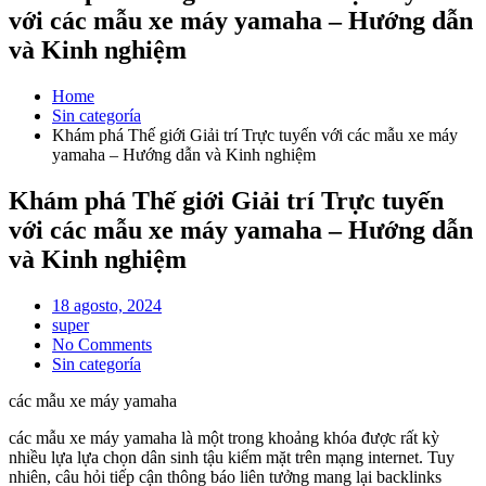
với các mẫu xe máy yamaha – Hướng dẫn
và Kinh nghiệm
Home
Sin categoría
Khám phá Thế giới Giải trí Trực tuyến với các mẫu xe máy
yamaha – Hướng dẫn và Kinh nghiệm
Khám phá Thế giới Giải trí Trực tuyến
với các mẫu xe máy yamaha – Hướng dẫn
và Kinh nghiệm
Posted
18 agosto, 2024
on
super
No Comments
Sin categoría
các mẫu xe máy yamaha
các mẫu xe máy yamaha là một trong khoảng khóa được rất kỳ
nhiều lựa lựa chọn dân sinh tậu kiếm mặt trên mạng internet. Tuy
nhiên, câu hỏi tiếp cận thông báo liên tưởng mang lại backlinks