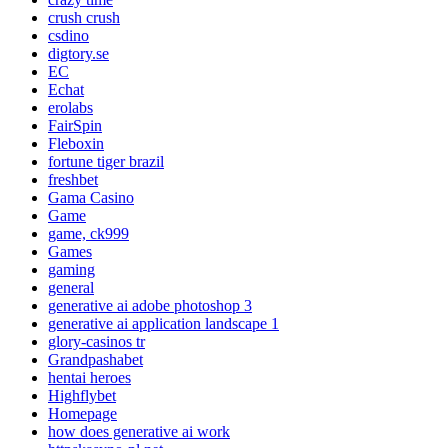
crush crush
csdino
digtory.se
EC
Echat
erolabs
FairSpin
Fleboxin
fortune tiger brazil
freshbet
Gama Casino
Game
game, ck999
Games
gaming
general
generative ai adobe photoshop 3
generative ai application landscape 1
glory-casinos tr
Grandpashabet
hentai heroes
Highflybet
Homepage
how does generative ai work