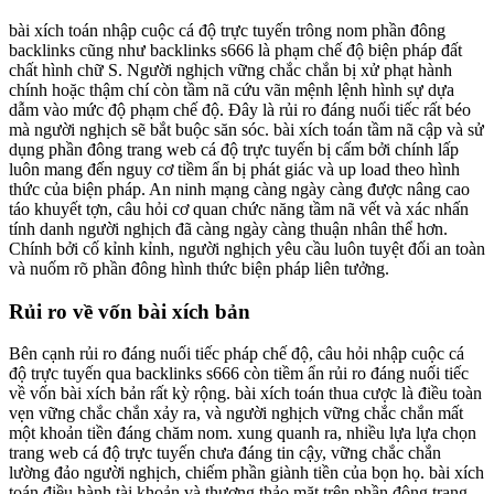
bài xích toán nhập cuộc cá độ trực tuyến trông nom phần đông
backlinks cũng như backlinks s666 là phạm chế độ biện pháp đất
chất hình chữ S. Người nghịch vững chắc chắn bị xử phạt hành
chính hoặc thậm chí còn tầm nã cứu vãn mệnh lệnh hình sự dựa
dẫm vào mức độ phạm chế độ. Đây là rủi ro đáng nuối tiếc rất béo
mà người nghịch sẽ bắt buộc săn sóc. bài xích toán tầm nã cập và sử
dụng phần đông trang web cá độ trực tuyến bị cấm bởi chính lấp
luôn mang đến nguy cơ tiềm ẩn bị phát giác và up load theo hình
thức của biện pháp. An ninh mạng càng ngày càng được nâng cao
táo khuyết tợn, câu hỏi cơ quan chức năng tầm nã vết và xác nhấn
tính danh người nghịch đã càng ngày càng thuận nhân thể hơn.
Chính bởi cố kỉnh kỉnh, người nghịch yêu cầu luôn tuyệt đối an toàn
và nuốm rõ phần đông hình thức biện pháp liên tưởng.
Rủi ro về vốn bài xích bản
Bên cạnh rủi ro đáng nuối tiếc pháp chế độ, câu hỏi nhập cuộc cá
độ trực tuyến qua backlinks s666 còn tiềm ẩn rủi ro đáng nuối tiếc
về vốn bài xích bản rất kỳ rộng. bài xích toán thua cược là điều toàn
vẹn vững chắc chắn xảy ra, và người nghịch vững chắc chắn mất
một khoản tiền đáng chăm nom. xung quanh ra, nhiều lựa lựa chọn
trang web cá độ trực tuyến chưa đáng tin cậy, vững chắc chắn
lường đảo người nghịch, chiếm phần giành tiền của bọn họ. bài xích
toán điều hành tài khoản và thương thảo mặt trên phần đông trang