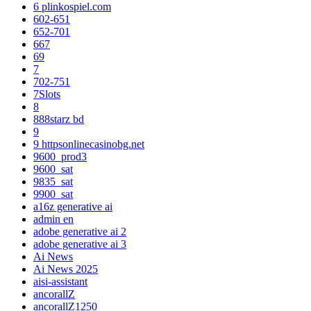
6 plinkospiel.com
602-651
652-701
667
69
7
702-751
7Slots
8
888starz bd
9
9 httpsonlinecasinobg.net
9600_prod3
9600_sat
9835_sat
9900_sat
a16z generative ai
admin en
adobe generative ai 2
adobe generative ai 3
Ai News
Ai News 2025
aisi-assistant
ancorallZ
ancorallZ1250