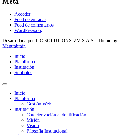
Meta
Acceder
Feed de entradas
Feed de comentarios
WordPress.org
Desarrollada por TIC SOLUTIONS VM S.A.S. | Theme by
Mantrabrain
Inicio
Plataforma
Institución
Símbolos
Inicio
Plataforma
Gestión Web
Institución
Caracterización e identificación
Misión
Visión
Filosofía Institucional