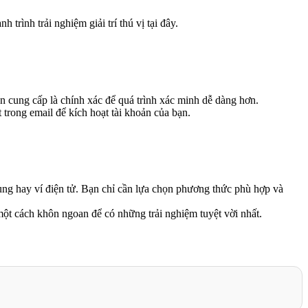
trình trải nghiệm giải trí thú vị tại đây.
ạn cung cấp là chính xác để quá trình xác minh dễ dàng hơn.
 trong email để kích hoạt tài khoản của bạn.
ụng hay ví điện tử. Bạn chỉ cần lựa chọn phương thức phù hợp và
 một cách khôn ngoan để có những trải nghiệm tuyệt vời nhất.