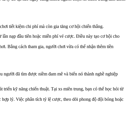
ơi tiết kiệm chi phí mà còn gia tăng cơ hội chiến thắng.
ừ lần nạp đầu tiên hoặc miễn phí vé cược. Điều này tạo cơ hội cho
hơi. Bằng cách tham gia, người chơi vừa có thể nhận thêm tiền
hiều người đã tìm được niềm đam mê và biến nó thành nghề nghiệp
t triển kỹ năng chiến thuật. Tại xs miên trung, bạn có thể học hỏi từ
 hợp lý. Việc phân tích tỷ lệ cược, theo dõi phong độ đội bóng hoặc