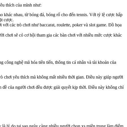
yêu thích của mình như:
ao khác nhau, từ bóng đá, bóng rổ cho đến tennis. Với tỷ lệ cược hấp
ặt cược.
 với các trò chơi như baccarat, roulette, poker và slot game. Đồ họa
gười chơi sẽ có cơ hội tham gia các bàn chơi với nhiều mức cược khác
g công nghệ mã hóa tiên tiến, thông tin cá nhân và tài khoản của
rò chơi yêu thích mà không mất nhiều thời gian. Điều này giúp người
 đề của người chơi đều được giải quyết kịp thời. Điều này không chỉ
y là lý do tại sao ngày càng nhiều người chọn xs miên trung làm điểm