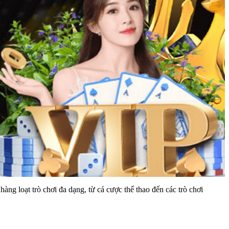
àng loạt trò chơi đa dạng, từ cá cược thể thao đến các trò chơi