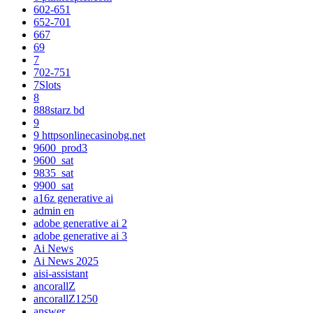
602-651
652-701
667
69
7
702-751
7Slots
8
888starz bd
9
9 httpsonlinecasinobg.net
9600_prod3
9600_sat
9835_sat
9900_sat
a16z generative ai
admin en
adobe generative ai 2
adobe generative ai 3
Ai News
Ai News 2025
aisi-assistant
ancorallZ
ancorallZ1250
answer