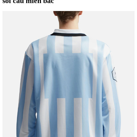
soi cầu miền bắc