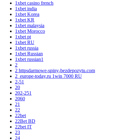
1xbet casino french
1xbet india
1xbet Korea
1xbet KR
1xbet malaysia
1xbet Morocco
1xbet pt
1xbet RU
1xbet russia
1xbet Russian
1xbet russian1
2
2 httpsdarmowe-spiny-bezdepozytu.com
2_europe-today.ru 1win 7000 RU
2-51
20
202-251
2060
21
22
22bet
22Bet BD
22bet IT
23
24