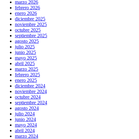
marzo 2026
febrero 2026
enero 2026
diciembre 2025
noviembre 2025
octubre 2025
septiembre 2025
agosto 2025
julio 2025
junio 2025
mayo 2025
abril 2025
marzo 2025
febrero 2025
enero 2025
diciembre 2024
noviembre 2024
octubre 2024
septiembre 2024
agosto 2024
julio 2024
junio 2024
mayo 2024
abril 2024
marzo 2024