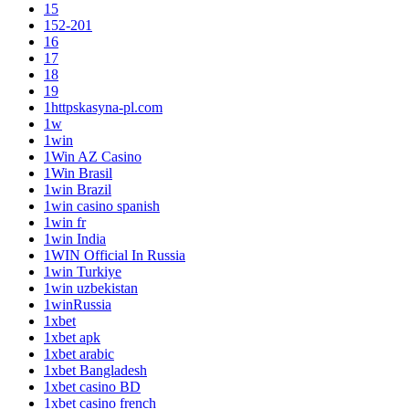
15
152-201
16
17
18
19
1httpskasyna-pl.com
1w
1win
1Win AZ Casino
1Win Brasil
1win Brazil
1win casino spanish
1win fr
1win India
1WIN Official In Russia
1win Turkiye
1win uzbekistan
1winRussia
1xbet
1xbet apk
1xbet arabic
1xbet Bangladesh
1xbet casino BD
1xbet casino french