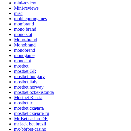
mini-review
Mini-reviews
misc
mobileporngames
mombrand
mono brand
mono slot
Mono-brand
Monobrand
monobrend
monogame
monoslot
mostbet
mostbet GR
mostbet hungary
mostbet italy
mostbet norway
mostbet ozbekistonda
Mostbet Russia
mostbet tr
mostbet скачать
mostbet скачать ru
Mr Bet casino DE
mr jack bet brazil
mx-bbrbet-casino