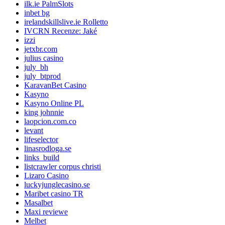
ilk.ie PalmSlots
inbet bg
irelandskillslive.ie Rolletto
IVCRN Recenze: Jaké
izzi
jetxbr.com
julius casino
july_bh
july_btprod
KaravanBet Casino
Kasyno
Kasyno Online PL
king johnnie
laopcion.com.co
levant
lifeselector
linasrodloga.se
links_build
listcrawler corpus christi
Lizaro Casino
luckyjunglecasino.se
Maribet casino TR
Masalbet
Maxi reviewe
Melbet