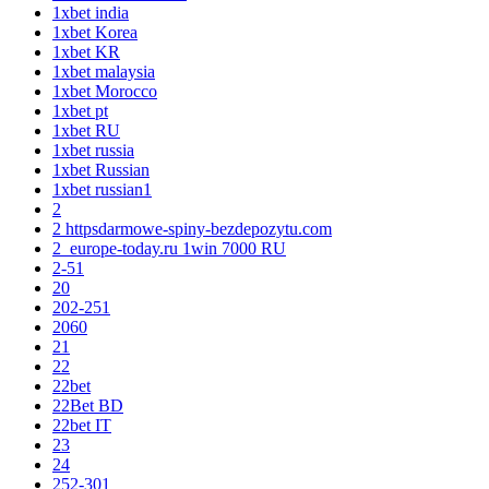
1xbet india
1xbet Korea
1xbet KR
1xbet malaysia
1xbet Morocco
1xbet pt
1xbet RU
1xbet russia
1xbet Russian
1xbet russian1
2
2 httpsdarmowe-spiny-bezdepozytu.com
2_europe-today.ru 1win 7000 RU
2-51
20
202-251
2060
21
22
22bet
22Bet BD
22bet IT
23
24
252-301