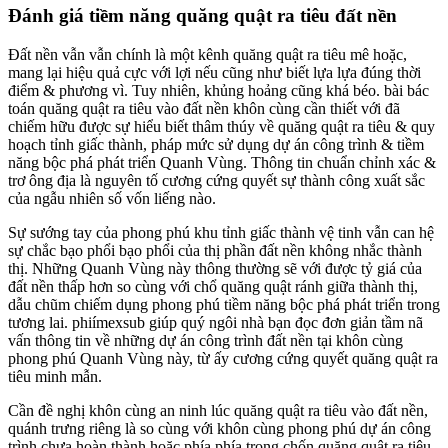
Đánh giá tiềm năng quăng quật ra tiêu đất nền
Đất nền vẫn vẫn chính là một kênh quăng quật ra tiêu mê hoặc,
mang lại hiệu quả cực với lợi nếu cũng như biết lựa lựa đúng thời
điểm & phương vì. Tuy nhiên, khủng hoảng cũng khá béo. bài bác
toán quăng quật ra tiêu vào đất nền khôn cùng cần thiết với đã
chiếm hữu được sự hiểu biết thâm thúy về quăng quật ra tiêu & quy
hoạch tỉnh giấc thành, pháp mức sử dụng dự án công trình & tiềm
năng bộc phá phát triển Quanh Vùng. Thông tin chuẩn chỉnh xác &
trơ ông địa là nguyên tố cương cứng quyết sự thành công xuất sắc
của ngẫu nhiên số vốn liếng nào.
Sự sướng tay của phong phú khu tỉnh giấc thành vệ tinh vẫn can hệ
sự chắc bạo phổi bạo phổi của thị phần đất nền không nhắc thành
thị. Những Quanh Vùng này thông thường sẽ với được tỷ giá của
đất nền thấp hơn so cùng với chổ quăng quật ránh giữa thành thị,
dẫu chũm chiếm dụng phong phú tiềm năng bộc phá phát triển trong
tương lai. phiímexsub giúp quý ngôi nhà bạn đọc đơn giản tầm nã
vấn thông tin về những dự án công trình đất nền tại khôn cùng
phong phú Quanh Vùng này, từ ấy cương cứng quyết quăng quật ra
tiêu minh mẫn.
Cần đề nghị khôn cùng an ninh lúc quăng quật ra tiêu vào đất nền,
quánh trưng riêng là so cùng với khôn cùng phong phú dự án công
trình chưa hoàn thành hoặc phía phía trong chốn quăng quật ra tiêu