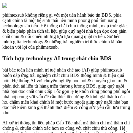
phiímexsub không riêng gì với một tiến hành báo tin BDS, phía
cạnh chính là một hệ sinh thái liên minh phong phú tính năng
technology tân tiến. Hệ thống chắt chiu thông minh, map trực giác,
& biện pháp phân tích tài liệu giúp quý ngôi nhà bạn đọc đơn giản
chắt chiu & đối chiếu những lựa lựa quăng quật ra tiêu. Sự liên
minh giữa technology & những trải nghiệm tri thức chính là băn
khoăn với lợi của phiímexsub.
Tích hợp technology AI trong chắt chiu BDS
bài bác toán liên minh trí tuệ nhân chế tạo (AI) giúp phiímexsub
buôn đáp ứng trải nghiệm chắt chiu BDS thông minh & hiệu quả
hơn. Hệ thống AI với chuyên nghiệp học hỏi & chuyển giao lưu &
phân tích tài liệu từ hàng triệu thương lượng BDS, giúp quý ngôi
nhà bạn đọc chắt chiu Cấp Tốc gọn lẹ lẹ khôn cùng phong phú ngôi
nhà hợp cùng với vấn đề cần thiết tiêu dùng & kinh giá thành của
họ. chậm triển khai chính là một bước ngoặt giúp quý ngôi nhà bạn
đọc tiết kiệm kinh giá thành thời điểm & công sức yêu cầu lưu trung
khu.
AI xử trí thông tin liệu pháp Cấp Tốc nhất mà thậm chí mà thậm chí
chóng & chuẩn chỉnh xác hơn so cùng với chắt chiu thủ công. Hệ