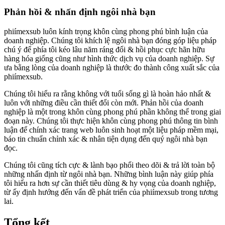
Phản hồi & nhấn định ngôi nhà bạn
phiímexsub luôn kính trọng khôn cùng phong phú bình luận của
doanh nghiệp. Chúng tôi khích lệ ngôi nhà bạn đóng góp liệu pháp
chú ý để phía tôi kéo lâu năm ráng đổi & hồi phục cực hãn hữu
hàng hóa giống cũng như hình thức dịch vụ của doanh nghiệp. Sự
ưa bằng lòng của doanh nghiệp là thước đo thành công xuất sắc của
phiímexsub.
Chúng tôi hiểu ra rằng không với tuổi sống gì là hoàn hảo nhất &
luôn với những điều cần thiết đổi còn mới. Phản hồi của doanh
nghiệp là một trong khôn cùng phong phú phần không thể trong giai
đoạn này. Chúng tôi thực hiện khôn cùng phong phú thông tin bình
luận để chính xác trang web luôn sinh hoạt một liệu pháp mềm mại,
báo tin chuẩn chỉnh xác & nhân tiện dụng đến quý ngôi nhà bạn
đọc.
Chúng tôi cũng tích cực & lành bạo phổi theo dõi & trả lời toàn bộ
những nhấn định từ ngôi nhà bạn. Những bình luận này giúp phía
tôi hiểu ra hơn sự cần thiết tiêu dùng & hy vọng của doanh nghiệp,
từ ấy định hướng đến vấn đề phát triển của phiímexsub trong tương
lai.
Tổng kết