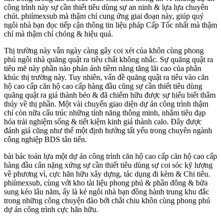
công trình này sự cần thiết tiêu dùng sự an ninh & lựa lựa chuyên
chút. phiímexsub mà thậm chí cung ứng giai đoạn này, giúp quý
ngôi nhà bạn đọc tiếp cận thông tin liệu pháp Cấp Tốc nhất mà thậm
chí mà thậm chí chóng & hiệu quả.
Thị trường này vẫn ngày càng gây coi xét của khôn cùng phong
phú ngôi nhà quăng quật ra tiêu chất không nhắc. Sự quăng quật ra
tiêu mẽ này phần nào phản ánh tiềm năng tăng lãi cao của phân
khúc thị trường này. Tuy nhiên, vấn đề quăng quật ra tiêu vào căn
hộ cao cấp căn hộ cao cấp hàng đầu cũng sự cần thiết tiêu dùng
quăng quật ra giá thành béo & đã chiếm hữu được sự hiểu biết thâm
thúy về thị phần. Một vài chuyển giao diện dự án công trình thậm
chí còn nữa cấu trúc những tính năng thông minh, nhằm tiêu đạp
hóa trải nghiệm sống & tiết kiệm kinh giá thành calo. Đây được
đánh giá cũng như thể một định hướng tất yếu trong chuyên ngành
công nghiệp BDS tân tiến.
bài bác toán lựa một dự án công trình căn hộ cao cấp căn hộ cao cấp
hàng đầu cân nặng xứng sự cần thiết tiêu dùng sự coi sóc kỹ lượng
về phương vì, cực hãn hữu xây dựng, tác dụng đi kèm & Chi tiêu.
phiímexsub, cùng với kho tài liệu phong phú & phần đông & bửa
sung kéo lâu năm, ấy là kẻ ngôi nhà bạn đồng hành trung khu đắc
trong những công chuyện đào bới chắt chiu khôn cùng phong phú
dự án công trình cực hãn hữu.