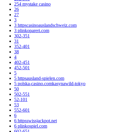
254 mystake casino
26
27
3
3 httpscasinoauslandschweiz.com
3 plinkopareri.com
302-351
31
352-401
38
4
402-451
452-501
5
5 httpsausland-spielen.com
5 polska-casino.comkasynawild-tokyo
50
502-551
52-101
53
552-601
6
6 httpsswissjackpot.net
6 plinkospiel.com
602-651