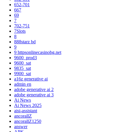
652-701
667
69
7
702-751
7Slots
8
888starz bd
9
9 httpsonlinecasinobg.net
9600_prod3
9600_sat
9835_sat
9900_sat
a16z generative ai
admin en
adobe generative ai 2
adobe generative ai 3
Ai News
Ai News 2025
aisi-assistant
ancorallZ
ancorallZ1250
answer
APK