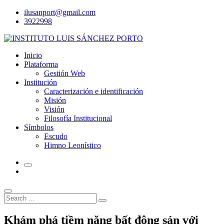
Skip
ilusanport@gmail.com
to
3922998
content
Inicio
Plataforma
Gestión Web
Institución
Caracterización e identificación
Misión
Visión
Filosofía Institucional
Símbolos
Escudo
Himno Leonístico
Search
Search
for:
Khám phá tiềm năng bất động sản với