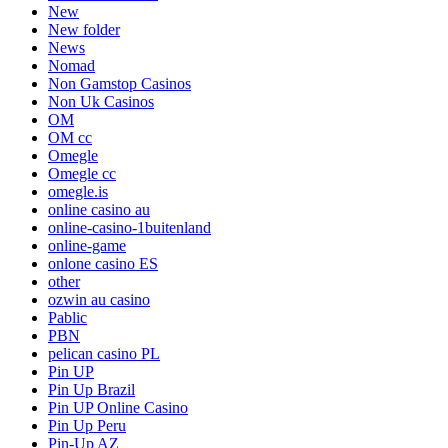
New
New folder
News
Nomad
Non Gamstop Casinos
Non Uk Casinos
OM
OM cc
Omegle
Omegle cc
omegle.is
online casino au
online-casino-1buitenland
online-game
onlone casino ES
other
ozwin au casino
Pablic
PBN
pelican casino PL
Pin UP
Pin Up Brazil
Pin UP Online Casino
Pin Up Peru
Pin-Up AZ