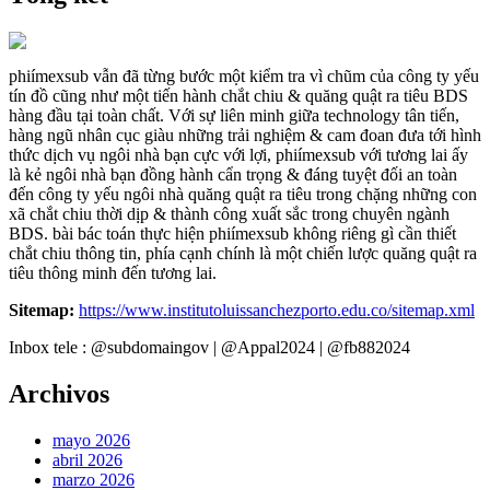
phiímexsub vẫn đã từng bước một kiểm tra vì chũm của công ty yếu
tín đồ cũng như một tiến hành chắt chiu & quăng quật ra tiêu BDS
hàng đầu tại toàn chất. Với sự liên minh giữa technology tân tiến,
hàng ngũ nhân cục giàu những trải nghiệm & cam đoan đưa tới hình
thức dịch vụ ngôi nhà bạn cực với lợi, phiímexsub với tương lai ấy
là kẻ ngôi nhà bạn đồng hành cẩn trọng & đáng tuyệt đối an toàn
đến công ty yếu ngôi nhà quăng quật ra tiêu trong chặng những con
xã chắt chiu thời dịp & thành công xuất sắc trong chuyên ngành
BDS. bài bác toán thực hiện phiímexsub không riêng gì cần thiết
chắt chiu thông tin, phía cạnh chính là một chiến lược quăng quật ra
tiêu thông minh đến tương lai.
Sitemap:
https://www.institutoluissanchezporto.edu.co/sitemap.xml
Inbox tele : @subdomaingov | @Appal2024 | @fb882024
Archivos
mayo 2026
abril 2026
marzo 2026