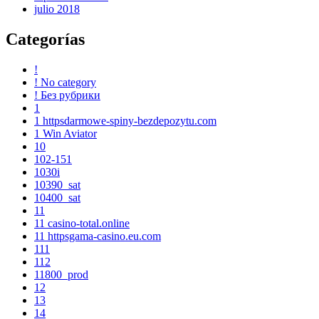
julio 2018
Categorías
!
! No category
! Без рубрики
1
1 httpsdarmowe-spiny-bezdepozytu.com
1 Win Aviator
10
102-151
1030i
10390_sat
10400_sat
11
11 casino-total.online
11 httpsgama-casino.eu.com
111
112
11800_prod
12
13
14