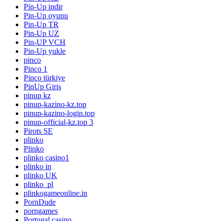
Pin-Up indir
Pin-Up oyunu
Pin-Up TR
Pin-Up UZ
Pin-UP VCH
Pin-Up yukle
pinco
Pinco 1
Pinco türkiye
PinUp Giriş
pinup kz
pinup-kazino-kz.top
pinup-kazino-login.top
pinup-official-kz.top 3
Pirots SE
plinko
Plinko
plinko casino1
plinko in
plinko UK
plinko_pl
plinkogameonline.in
PornDude
porngames
Portugal casino