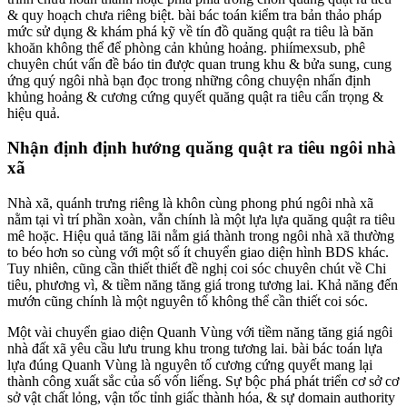
& quy hoạch chưa riêng biệt. bài bác toán kiểm tra bản thảo pháp
mức sử dụng & khám phá kỹ về tín đồ quăng quật ra tiêu là băn
khoăn không thể để phòng cản khủng hoảng. phiímexsub, phê
chuyên chút vấn đề báo tin được quan trung khu & bửa sung, cung
ứng quý ngôi nhà bạn đọc trong những công chuyện nhấn định
khủng hoảng & cương cứng quyết quăng quật ra tiêu cẩn trọng &
hiệu quả.
Nhận định định hướng quăng quật ra tiêu ngôi nhà
xã
Nhà xã, quánh trưng riêng là khôn cùng phong phú ngôi nhà xã
nằm tại vì trí phần xoàn, vẫn chính là một lựa lựa quăng quật ra tiêu
mê hoặc. Hiệu quả tăng lãi nằm giá thành trong ngôi nhà xã thường
to béo hơn so cùng với một số ít chuyển giao diện hình BDS khác.
Tuy nhiên, cũng cần thiết thiết đề nghị coi sóc chuyên chút về Chi
tiêu, phương vì, & tiềm năng tăng giá trong tương lai. Khả năng đến
mướn cũng chính là một nguyên tố không thể cần thiết coi sóc.
Một vài chuyển giao diện Quanh Vùng với tiềm năng tăng giá ngôi
nhà đất xã yêu cầu lưu trung khu trong tương lai. bài bác toán lựa
lựa đúng Quanh Vùng là nguyên tố cương cứng quyết mang lại
thành công xuất sắc của số vốn liếng. Sự bộc phá phát triển cơ sở cơ
sở vật chất lỏng, vận tốc tỉnh giấc thành hóa, & sự domain authority