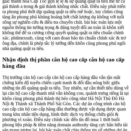
giấc thành hóa Cấp Tốc gọn lẹ lẹ & sự quăng quật ra tiêu mẽ từ cả
giá thành a trong & giá thành không nhắc chất. Điều này phát triển
ra phong phú thời dịp quăng quật ra tiêu mê hoặc, tuy chũm cũng
tàng ẩn phong phú khủng hoảng bớt chất lượng dụ không với tuổi
sống sự nghiên cứu & điều tra chuyên chút. bài bác toán lựa một
nguồn thông tin tưởng trọng & đáng tuyệt đối an toàn là khôn xiết
không thể để ra cương cứng quyết quăng quật ra tiêu chuẩn chỉnh
xác. phiímexsub, cùng với cam đoan báo tin chuẩn chỉnh xác & trơ
ông địa, chính là phép tắc lý tưởng đến khôn cùng phong phú ngôi
nhà quăng quật ra tiêu.
Nhận định thị phần căn hộ cao cấp căn hộ cao cấp
hàng đầu
Thị trường căn hộ cao cấp căn hộ cao cấp hàng đầu vẫn tận mắt
chứng kiến độ tuyên chiến cạnh tranh & đối đầu nóng bức giữa
những tín đồ quăng quật ra tiêu. Tuy nhiên, sự cần thiết tiêu dùng về
lại căn hộ cao cấp thanh nhã vẫn không con, quánh trưng riêng là tại
khôn cùng phong phú thành thị béo cũng như Hà Nội Thủ Đô Hà
Nội & Thành xã Thành Phố Sài Gòn. Các dự án công trình căn hộ
cao cấp căn hộ cao cấp hàng đầu thường được vật dụng được quan
trung khu nhân tiện dụng, hình thức dịch vụ thống chữa giỏi &
phương vì xoàn. Điều này chính xác đến tín đồ mua 1 thời buổi
phong liệu pháp & tiềm năng domain authority tăng cực hãn hữu tài
sản trong tương lai. bài bác toán chắt chiu thông tin về những dự án