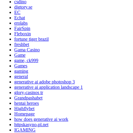
csdino
digtory.se
EC
Echat
erolabs
FairSpin
Fleboxin
fortune tiger brazil
freshbet
Gama Casino
Game
game, ck999
Games
gaming
general
generative ai adobe photoshop 3
generative ai application landscape 1
glory-casinos tr
Grandpashabet
hentai heroes
Highflybet
Homepage
how does generative ai work
httpskasyno-pl.net
IGAMING