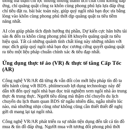
thống mà thậm chí lọc những những thành tích chắt chiu không đáp
ứng, chỉ quăng quật công ra khôn cùng phong phú lựa lựa đáp ứng
chỉ tiêu đặt ra. bài bác toán này, giúp quý ngôi nhà bạn đọc ưa bằng
lòng vào khôn cùng phong phú thời dịp quăng quật ra tiêu tiềm
năng nhất.
AI còn giúp phân tích định hướng thị phần, Dự kiến cực hãn hữu tài
sản & đến ra khôn cùng phong phú lời khuyên quăng quật ra tiêu
hiệu quả. Tất cả những quánh tính chất lỏng này những nhằm với
mục đích giúp quý ngôi nhà bạn đọc cương cứng quyết quăng quật
ra tiêu một liệu pháp chuẩn chỉnh xác & tiêu đạp nhất.
Ứng dụng thực tế ảo (VR) & thực tế tăng Cấp Tốc
(AR)
Công nghệ VR/AR đã từng & vẫn đổi còn mới liệu pháp tín đồ ta
tiến hành cùng với BDS. phiímexsub lợi dụng technology này để
dẫn tới đến quý ngôi nhà bạn đọc trải nghiệm xem ngôi nhà ảo trung
thực & trung thực. Người tiêu dùng mà thậm chí chuyến du lịch
chuyến du lịch tham quan BDS từ ngẫu nhiên đâu, ngẫu nhiên lúc
nào, mà nhường nhịn cũng như không cũng cần thiết thiết đề nghị
gửi di mang lại tại ngôi nhà.
Công nghệ VR/AR phát triển ra sự nhân tiện dụng đến tất cả tín đồ
mua & tín đồ đáp ứng. Người mua với tương đối phong phú thời