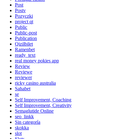
Post
Postv
Pozyczki
project qt
Public
Public-post
Publication
Qizilbilet
Ramenbet
ready_text
real money pokies app
Review
Reviewe
reviewer
ricky casino australia
Sahabet
se
Self Improvement, Coaching
Self Improvement, Creativity
Semaglutide Online
seo_linkk
Sin categoría
skokka
slot
Slots