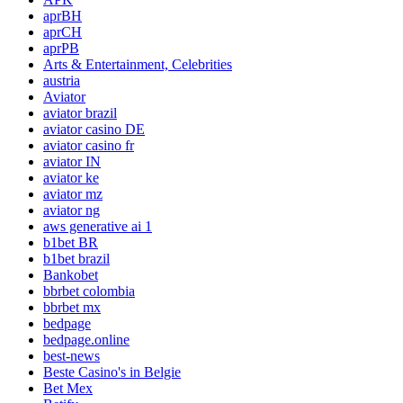
aprBH
aprCH
aprPB
Arts & Entertainment, Celebrities
austria
Aviator
aviator brazil
aviator casino DE
aviator casino fr
aviator IN
aviator ke
aviator mz
aviator ng
aws generative ai 1
b1bet BR
b1bet brazil
Bankobet
bbrbet colombia
bbrbet mx
bedpage
bedpage.online
best-news
Beste Casino's in Belgie
Bet Mex