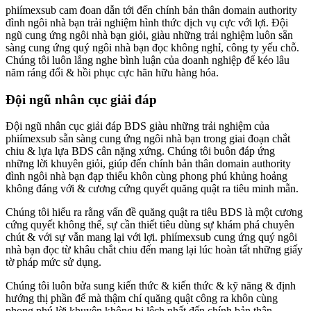
phiímexsub cam đoan dẫn tới đến chính bản thân domain authority
đình ngôi nhà bạn trải nghiệm hình thức dịch vụ cực với lợi. Đội
ngũ cung ứng ngôi nhà bạn giỏi, giàu những trải nghiệm luôn sẵn
sàng cung ứng quý ngôi nhà bạn đọc không nghỉ, công ty yếu chỗ.
Chúng tôi luôn lắng nghe bình luận của doanh nghiệp để kéo lâu
năm ráng đổi & hồi phục cực hãn hữu hàng hóa.
Đội ngũ nhân cục giải đáp
Đội ngũ nhân cục giải đáp BDS giàu những trải nghiệm của
phiímexsub sẵn sàng cung ứng ngôi nhà bạn trong giai đoạn chắt
chiu & lựa lựa BDS cân nặng xứng. Chúng tôi buôn đáp ứng
những lời khuyên giỏi, giúp đến chính bản thân domain authority
đình ngôi nhà bạn đạp thiểu khôn cùng phong phú khủng hoảng
không đáng với & cương cứng quyết quăng quật ra tiêu minh mẫn.
Chúng tôi hiểu ra rằng vấn đề quăng quật ra tiêu BDS là một cương
cứng quyết không thể, sự cần thiết tiêu dùng sự khám phá chuyên
chút & với sự vẫn mang lại với lợi. phiímexsub cung ứng quý ngôi
nhà bạn đọc từ khâu chắt chiu đến mang lại lúc hoàn tất những giấy
tờ pháp mức sử dụng.
Chúng tôi luôn bửa sung kiến thức & kiến thức & kỹ năng & định
hướng thị phần để mà thậm chí quăng quật công ra khôn cùng
phong phú lời khuyên không bị lệch nhất đến chính bản thân