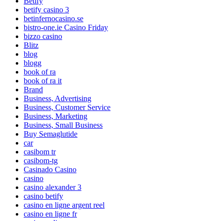
Betify
betify casino 3
betinfernocasino.se
bistro-one.ie Casino Friday
bizzo casino
Blitz
blog
blogg
book of ra
book of ra it
Brand
Business, Advertising
Business, Customer Service
Business, Marketing
Business, Small Business
Buy Semaglutide
car
casibom tr
casibom-tg
Casinado Casino
casino
casino alexander 3
casino betify
casino en ligne argent reel
casino en ligne fr