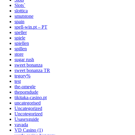
Slots`
slottica
smutstone
spain
spell-win.pt – PT
speller
spiele
spiellen
spillen
store
sugar rush
sweet bonanza
sweet bonanza TR
tegory%
test
the-omegle
theporndude
tikitaka-casino.pt
uncategorised
Uncategorized
Uncotegorized
Usasexguide
vavada
VD Casino (1)