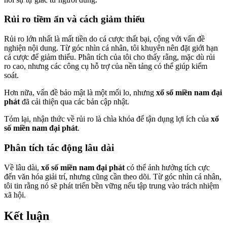
Rủi ro tiềm ẩn và cách giảm thiểu
Rủi ro lớn nhất là mất tiền do cá cược thất bại, cộng với vấn đề
nghiện nội dung. Từ góc nhìn cá nhân, tôi khuyên nên đặt giới hạn
cá cược để giảm thiểu. Phân tích của tôi cho thấy rằng, mặc dù rủi
ro cao, nhưng các công cụ hỗ trợ của nền tảng có thể giúp kiểm
soát.
Hơn nữa, vấn đề bảo mật là một mối lo, nhưng
xổ số miền nam đại
phát
đã cải thiện qua các bản cập nhật.
Tóm lại, nhận thức về rủi ro là chìa khóa để tận dụng lợi ích của
xổ
số miền nam đại phát
.
Phân tích tác động lâu dài
Về lâu dài,
xổ số miền nam đại phát
có thể ảnh hưởng tích cực
đến văn hóa giải trí, nhưng cũng cần theo dõi. Từ góc nhìn cá nhân,
tôi tin rằng nó sẽ phát triển bền vững nếu tập trung vào trách nhiệm
xã hội.
Kết luận