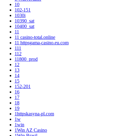
10
102-151
1030i
10390_sat
10400_sat
11
11 casino-total.online
11 httpsgama-casino.eu.com
111
112
11800_prod
12
13
14
15
152-201
16
17
18
19
1httpskasyna-pl.com
1w
1win
1Win AZ Casino
1Win Brasil