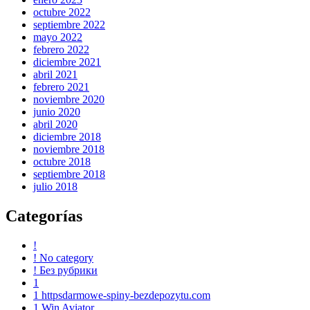
octubre 2022
septiembre 2022
mayo 2022
febrero 2022
diciembre 2021
abril 2021
febrero 2021
noviembre 2020
junio 2020
abril 2020
diciembre 2018
noviembre 2018
octubre 2018
septiembre 2018
julio 2018
Categorías
!
! No category
! Без рубрики
1
1 httpsdarmowe-spiny-bezdepozytu.com
1 Win Aviator