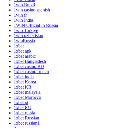
1win Brazil
1win casino spanish
1win fr
1win India
1WIN Official In Russia
1win Turkiye
1win uzbekistan
1winRussia
1xbet
1xbet apk
1xbet arabic
1xbet Bangladesh
1xbet casino BD
1xbet casino french
1xbet india
1xbet Korea
1xbet KR
1xbet malaysia
1xbet Morocco
1xbet pt
1xbet RU
1xbet russia
1xbet Russian
1xbet russian1