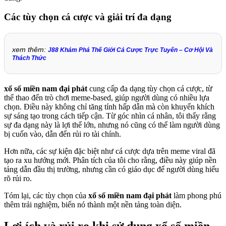
Các tùy chọn cá cược và giải trí đa dạng
xem thêm:
J88 Khám Phá Thế Giới Cá Cược Trực Tuyến – Cơ Hội Và
Thách Thức
xổ số miền nam đại phát
cung cấp đa dạng tùy chọn cá cược, từ
thể thao đến trò chơi meme-based, giúp người dùng có nhiều lựa
chọn. Điều này không chỉ tăng tính hấp dẫn mà còn khuyến khích
sự sáng tạo trong cách tiếp cận. Từ góc nhìn cá nhân, tôi thấy rằng
sự đa dạng này là lợi thế lớn, nhưng nó cũng có thể làm người dùng
bị cuốn vào, dẫn đến rủi ro tài chính.
Hơn nữa, các sự kiện đặc biệt như cá cược dựa trên meme viral đã
tạo ra xu hướng mới. Phân tích của tôi cho rằng, điều này giúp nền
tảng dẫn đầu thị trường, nhưng cần có giáo dục để người dùng hiểu
rõ rủi ro.
Tóm lại, các tùy chọn của
xổ số miền nam đại phát
làm phong phú
thêm trải nghiệm, biến nó thành một nền tảng toàn diện.