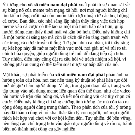
Ý tưởng cho
xổ số miền nam đại phát
xuất phát từ sự quan sát về
sự bùng nổ của meme trên mạng xã hội, nơi mọi người không chỉ
tìm kiếm tiếng cười mà còn muốn kiếm lợi nhuận từ các hoạt động
cá cược. Ban đầu, các nhà sáng lập nhận thấy rằng việc tích hợp
meme vào cá cược có thể tạo ra một mô hình hấp dẫn hơn, giúp
người dùng cảm thấy thoải mái và gắn bó hơn. Điều này không chỉ
là một bước đi sáng tạo mà còn là cách để nền tảng cạnh tranh với
các trang cá cược truyền thống. Từ góc nhìn cá nhân, tôi thấy rằng
sự kết hợp này đã mở ra một lĩnh vực mới, nơi giải trí và rủi ro tài
chính hòa quyện, giúp người dùng trẻ tuổi dễ dàng tiếp cận hơn.
Tuy nhiên, điều này cũng đặt ra câu hỏi về trách nhiệm xã hội, vì
không phải ai cũng có thể kiểm soát được sự hấp dẫn của nó.
Mặt khác, sự phát triển của
xổ số miền nam đại phát
phản ánh xu
hướng toàn cầu hóa, nơi các nền tảng kỹ thuật số phải liên tục đổi
mới để giữ chân người dùng. Ví dụ, trong giai đoạn đầu, trang web
tập trung vào nội dung meme liên quan đến thể thao, như các video
hài hước về trận đấu bóng đá, và kết nối chúng với các tùy chọn cá
cược. Điều này không chỉ tăng cường tính tương tác mà còn tạo ra
cộng đồng người dùng trung thành. Theo phân tích của tôi, ý tưởng
này đã thành công vì nó khai thác tâm lý con người, nơi mọi người
thích kết hợp vui chơi với cơ hội kiếm tiền. Tuy nhiên, để bền vững,
nền tảng cần chú trọng hơn vào giáo dục người dùng về rủi ro, tránh
biến nó thành một công cụ gây nghiện.