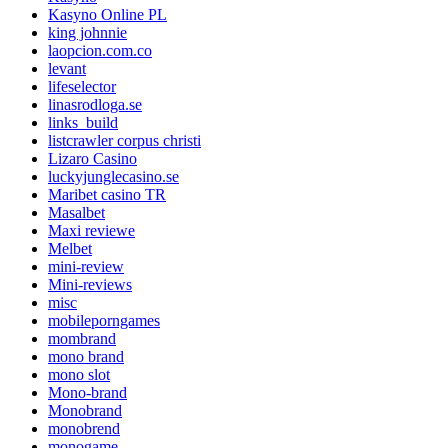
Kasyno Online PL
king johnnie
laopcion.com.co
levant
lifeselector
linasrodloga.se
links_build
listcrawler corpus christi
Lizaro Casino
luckyjunglecasino.se
Maribet casino TR
Masalbet
Maxi reviewe
Melbet
mini-review
Mini-reviews
misc
mobileporngames
mombrand
mono brand
mono slot
Mono-brand
Monobrand
monobrend
monogame