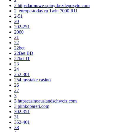
2
2 httpsdarmowe-spiny-bezdepozytu.com
2_europe-today.ru 1win 7000 RU
2-51
20
202-251
2060
21
22
22bet
22Bet BD
22bet IT
23
24
252-301
254 mystake casino
26
27
3
3 httpscasinoauslandschweiz.com
3 plinkopareri.com
302-351
31
352-401
38