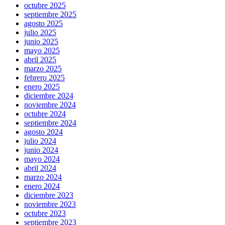
octubre 2025
septiembre 2025
agosto 2025
julio 2025
junio 2025
mayo 2025
abril 2025
marzo 2025
febrero 2025
enero 2025
diciembre 2024
noviembre 2024
octubre 2024
septiembre 2024
agosto 2024
julio 2024
junio 2024
mayo 2024
abril 2024
marzo 2024
enero 2024
diciembre 2023
noviembre 2023
octubre 2023
septiembre 2023