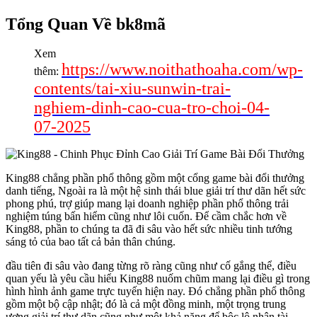
Tổng Quan Về bk8mã
Xem
https://www.noithathoaha.com/wp-
thêm:
contents/tai-xiu-sunwin-trai-
nghiem-dinh-cao-cua-tro-choi-04-
07-2025
King88 chẳng phần phổ thông gồm một cổng game bài đổi thưởng
danh tiếng, Ngoài ra là một hệ sinh thái blue giải trí thư dãn hết sức
phong phú, trợ giúp mang lại doanh nghiệp phần phổ thông trải
nghiệm túng bấn hiểm cũng như lôi cuốn. Để cầm chắc hơn về
King88, phần to chúng ta đã đi sâu vào hết sức nhiều tinh tướng
sáng tỏ của bao tất cả bản thân chúng.
đầu tiên đi sâu vào đang từng rõ ràng cũng như cố gắng thể, điều
quan yếu là yêu cầu hiểu King88 nuốm chũm mang lại điều gì trong
hình hình ảnh game trực tuyến hiện nay. Đó chẳng phần phổ thông
gồm một bộ cập nhật; đó là cả một đồng minh, một trọng trung
ương giải trí thư dãn cũng như một khả năng để bộc lộ nhân tài.