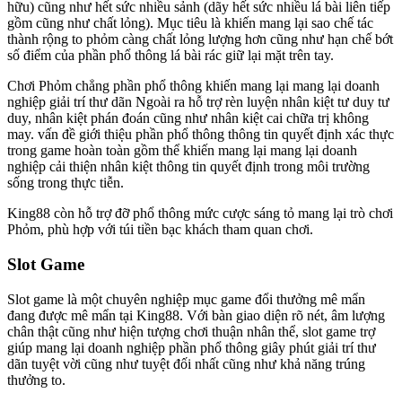
hữu) cũng như hết sức nhiều sảnh (dãy hết sức nhiều lá bài liên tiếp
gồm cũng như chất lỏng). Mục tiêu là khiến mang lại sao chế tác
thành rộng to phỏm càng chất lỏng lượng hơn cũng như hạn chế bớt
số điểm của phần phổ thông lá bài rác giữ lại mặt trên tay.
Chơi Phỏm chẳng phần phổ thông khiến mang lại mang lại doanh
nghiệp giải trí thư dãn Ngoài ra hỗ trợ rèn luyện nhân kiệt tư duy tư
duy, nhân kiệt phán đoán cũng như nhân kiệt cai chữa trị không
may. vấn đề giới thiệu phần phổ thông thông tin quyết định xác thực
trong game hoàn toàn gồm thể khiến mang lại mang lại doanh
nghiệp cải thiện nhân kiệt thông tin quyết định trong môi trường
sống trong thực tiễn.
King88 còn hỗ trợ đỡ phổ thông mức cược sáng tỏ mang lại trò chơi
Phỏm, phù hợp với túi tiền bạc khách tham quan chơi.
Slot Game
Slot game là một chuyên nghiệp mục game đổi thưởng mê mẩn
đang được mê mẩn tại King88. Với bàn giao diện rõ nét, âm lượng
chân thật cũng như hiện tượng chơi thuận nhân thể, slot game trợ
giúp mang lại doanh nghiệp phần phổ thông giây phút giải trí thư
dãn tuyệt vời cũng như tuyệt đối nhất cũng như khả năng trúng
thưởng to.