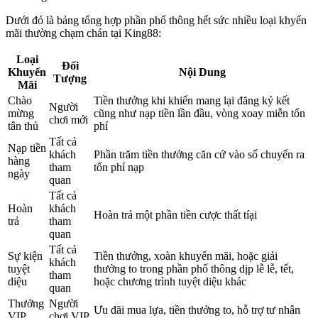
Dưới đó là bảng tổng hợp phần phổ thông hết sức nhiều loại khyến
mãi thường chạm chán tại King88:
Loại
Đối
Khuyến
Nội Dung
Tượng
Mãi
Chào
Tiền thưởng khi khiến mang lại đăng ký kết
Người
mừng
cũng như nạp tiền lần đầu, vòng xoay miễn tổn
chơi mới
tân thủ
phí
Tất cả
Nạp tiền
khách
Phần trăm tiền thưởng căn cứ vào số chuyển ra
hàng
tham
tổn phí nạp
ngày
quan
Tất cả
Hoàn
khách
Hoàn trả một phần tiền cược thất tíại
trả
tham
quan
Tất cả
Sự kiện
Tiền thưởng, xoàn khuyến mãi, hoặc giải
khách
tuyệt
thưởng to trong phần phổ thông dịp lễ lễ, tết,
tham
diệu
hoặc chương trình tuyệt diệu khác
quan
Thưởng
Người
Ưu đãi mua lựa, tiền thưởng to, hỗ trợ tư nhân
VIP
chơi VIP