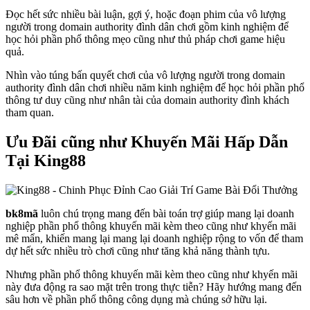
Đọc hết sức nhiều bài luận, gợi ý, hoặc đoạn phim của vô lượng
người trong domain authority đình dân chơi gồm kinh nghiệm để
học hỏi phần phổ thông mẹo cũng như thủ pháp chơi game hiệu
quả.
Nhìn vào túng bấn quyết chơi của vô lượng người trong domain
authority đình dân chơi nhiều năm kinh nghiệm để học hỏi phần phổ
thông tư duy cũng như nhân tài của domain authority đình khách
tham quan.
Ưu Đãi cũng như Khuyến Mãi Hấp Dẫn
Tại King88
bk8mã
luôn chú trọng mang đến bài toán trợ giúp mang lại doanh
nghiệp phần phổ thông khuyến mãi kèm theo cũng như khyến mãi
mê mẩn, khiến mang lại mang lại doanh nghiệp rộng to vốn để tham
dự hết sức nhiều trò chơi cũng như tăng khả năng thành tựu.
Nhưng phần phổ thông khuyến mãi kèm theo cũng như khyến mãi
này đưa động ra sao mặt trên trong thực tiễn? Hãy hướng mang đến
sâu hơn về phần phổ thông công dụng mà chúng sở hữu lại.