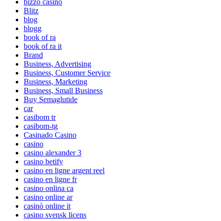
bizzo casino
Blitz
blog
blogg
book of ra
book of ra it
Brand
Business, Advertising
Business, Customer Service
Business, Marketing
Business, Small Business
Buy Semaglutide
car
casibom tr
casibom-tg
Casinado Casino
casino
casino alexander 3
casino betify
casino en ligne argent reel
casino en ligne fr
casino onlina ca
casino online ar
casinò online it
casino svensk licens