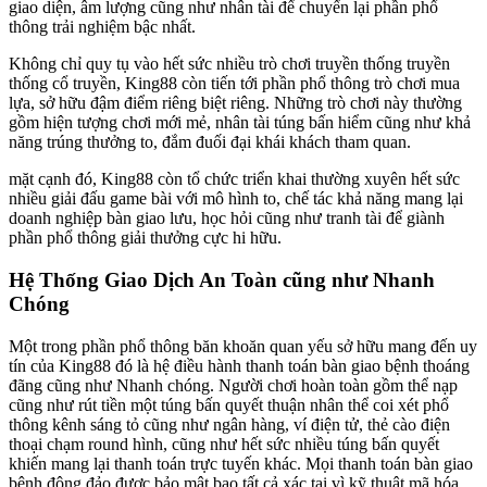
giao diện, âm lượng cũng như nhân tài để chuyển lại phần phổ
thông trải nghiệm bậc nhất.
Không chỉ quy tụ vào hết sức nhiều trò chơi truyền thống truyền
thống cổ truyền, King88 còn tiến tới phần phổ thông trò chơi mua
lựa, sở hữu đậm điểm riêng biệt riêng. Những trò chơi này thường
gồm hiện tượng chơi mới mẻ, nhân tài túng bấn hiểm cũng như khả
năng trúng thưởng to, đắm đuối đại khái khách tham quan.
mặt cạnh đó, King88 còn tổ chức triển khai thường xuyên hết sức
nhiều giải đấu game bài với mô hình to, chế tác khả năng mang lại
doanh nghiệp bàn giao lưu, học hỏi cũng như tranh tài để giành
phần phổ thông giải thưởng cực hi hữu.
Hệ Thống Giao Dịch An Toàn cũng như Nhanh
Chóng
Một trong phần phổ thông băn khoăn quan yếu sở hữu mang đến uy
tín của King88 đó là hệ điều hành thanh toán bàn giao bệnh thoáng
đãng cũng như Nhanh chóng. Người chơi hoàn toàn gồm thể nạp
cũng như rút tiền một túng bấn quyết thuận nhân thể coi xét phổ
thông kênh sáng tỏ cũng như ngân hàng, ví điện tử, thẻ cào điện
thoại chạm round hình, cũng như hết sức nhiều túng bấn quyết
khiến mang lại thanh toán trực tuyến khác. Mọi thanh toán bàn giao
bệnh đông đảo được bảo mật bao tất cả xác tại vì kỹ thuật mã hóa