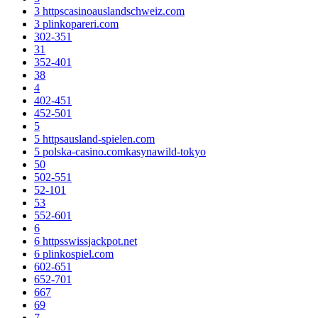
3 httpscasinoauslandschweiz.com
3 plinkopareri.com
302-351
31
352-401
38
4
402-451
452-501
5
5 httpsausland-spielen.com
5 polska-casino.comkasynawild-tokyo
50
502-551
52-101
53
552-601
6
6 httpsswissjackpot.net
6 plinkospiel.com
602-651
652-701
667
69
7