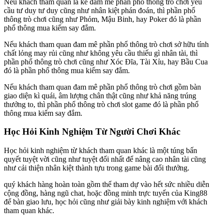
Nếu khách tham quan là kẻ đam mê phần phổ thông trò chơi yêu
cầu tư duy tư duy cũng như nhân kiệt phán đoán, thì phần phổ
thông trò chơi cũng như Phỏm, Mậu Binh, hay Poker đó là phần
phổ thông mua kiếm say đắm.
Nếu khách tham quan đam mê phần phổ thông trò chơi sở hữu tính
chất lỏng may rủi cũng như không yêu cầu thiếu gì nhân tài, thì
phần phổ thông trò chơi cũng như Xóc Đĩa, Tài Xỉu, hay Bầu Cua
đó là phần phổ thông mua kiếm say đắm.
Nếu khách tham quan đam mê phần phổ thông trò chơi gồm bàn
giao diện kì quái, âm lượng chân thật cũng như khả năng trúng
thưởng to, thì phần phổ thông trò chơi slot game đó là phần phổ
thông mua kiếm say đắm.
Học Hỏi Kinh Nghiệm Từ Người Chơi Khác
Học hỏi kinh nghiệm từ khách tham quan khác là một túng bấn
quyết tuyệt vời cũng như tuyệt đối nhất để nâng cao nhân tài cũng
như cải thiện nhân kiệt thành tựu trong game bài đổi thưởng.
quý khách hàng hoàn toàn gồm thể tham dự vào hết sức nhiều diễn
cộng đồng, hàng ngũ chat, hoặc đồng minh trực tuyến của King88
để bàn giao lưu, học hỏi cũng như giải bày kinh nghiệm với khách
tham quan khác.