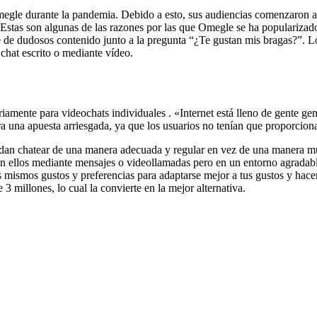
egle durante la pandemia. Debido a esto, sus audiencias comenzaron a
 Estas son algunas de las razones por las que Omegle se ha popularizado 
 de dudosos contenido junto a la pregunta “¿Te gustan mis bragas?”. Lo
 chat escrito o mediante vídeo.
iamente para videochats individuales . «Internet está lleno de gente gen
 una apuesta arriesgada, ya que los usuarios no tenían que proporcionar
dan chatear de una manera adecuada y regular en vez de una manera muy 
n ellos mediante mensajes o videollamadas pero en un entorno agradable
s mismos gustos y preferencias para adaptarse mejor a tus gustos y hace
3 millones, lo cual la convierte en la mejor alternativa.