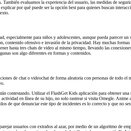
as. También evaluamos la experiencia del usuario, las medidas de seguri
xplicar por qué puede ser la opción best para quienes buscan interacci
texto.
ad, especialmente para niños y adolescentes, aunque pueda parecer un se
ión, contenido ofensivo e invasión de la privacidad. Hay muchas formas
er hasta tres chats de video al mismo tiempo, llevando las conexione
lgunas son algo diferentes en formas y contenidos.
ciones de chat o videochat de forma aleatoria con personas de todo el
eo.
stán contestando. Utilizar el FlashGet Kids aplicación para obtener una
ctividad en línea de su hijo, no solo rastrear si visita Omegle. Anime 
ilos de que denunciar este tipo de incidentes es lo correcto y que no se
arejar usuarios con extraños al azar, por medio de un algoritmo de em