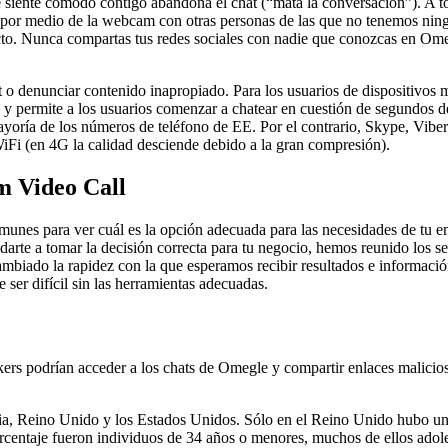
 se siente cómodo contigo abandona el chat (“mata la conversación”). A 
o por medio de la webcam con otras personas de las que no tenemos nin
cto. Nunca compartas tus redes sociales con nadie que conozcas en Omeg
t o denunciar contenido inapropiado. Para los usuarios de dispositivos 
 y permite a los usuarios comenzar a chatear en cuestión de segundos de
yoría de los números de teléfono de EE. Por el contrario, Skype, Viber y
iFi (en 4G la calidad desciende debido a la gran compresión).
m Video Call
unes para ver cuál es la opción adecuada para las necesidades de tu e
darte a tomar la decisión correcta para tu negocio, hemos reunido los 
 cambiado la rapidez con la que esperamos recibir resultados e informaci
 ser difícil sin las herramientas adecuadas.
kers podrían acceder a los chats de Omegle y compartir enlaces malicios
ndia, Reino Unido y los Estados Unidos. Sólo en el Reino Unido hubo un 
orcentaje fueron individuos de 34 años o menores, muchos de ellos adole