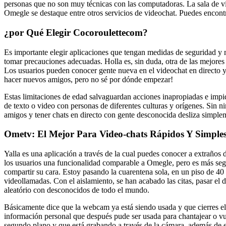
personas que no son muy técnicas con las computadoras. La sala de vi
Omegle se destaque entre otros servicios de videochat. Puedes encont
¿por Qué Elegir Cocoroulettecom?
Es importante elegir aplicaciones que tengan medidas de seguridad y m
tomar precauciones adecuadas. Holla es, sin duda, otra de las mejores 
Los usuarios pueden conocer gente nueva en el videochat en directo y
hacer nuevos amigos, pero no sé por dónde empezar!
Estas limitaciones de edad salvaguardan acciones inapropiadas e imp
de texto o video con personas de diferentes culturas y orígenes. Sin
amigos y tener chats en directo con gente desconocida desliza simple
Ometv: El Mejor Para Video-chats Rápidos Y Simple
Yalla es una aplicación a través de la cual puedes conocer a extraños
los usuarios una funcionalidad comparable a Omegle, pero es más segu
compartir su cara. Estoy pasando la cuarentena sola, en un piso de 40 m
videollamadas. Con el aislamiento, se han acabado las citas, pasar e
aleatório con desconocidos de todo el mundo.
Básicamente dice que la webcam ya está siendo usada y que cierres el 
información personal que después pude ser usada para chantajear o vul
segundo plano y que está grabando a través de la cámara, además de en