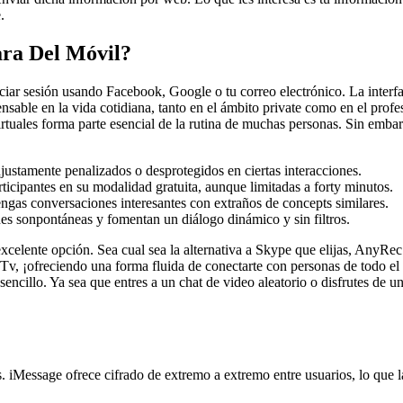
.
ra Del Móvil?
niciar sesión usando Facebook, Google o tu correo electrónico. La interfa
pensable en la vida cotidiana, tanto en el ámbito private como en el pr
irtuales forma parte esencial de la rutina de muchas personas. Sin embar
njustamente penalizados o desprotegidos en ciertas interacciones.
icipantes en su modalidad gratuita, aunque limitadas a forty minutos.
tengas conversaciones interesantes con extraños de concepts similares.
ones sonpontáneas y fomentan un diálogo dinámico y sin filtros.
xcelente opción. Sea cual sea la alternativa a Skype que elijas, AnyRe
 ¡ofreciendo una forma fluida de conectarte con personas de todo el m
encillo. Ya sea que entres a un chat de video aleatorio o disfrutes de 
. iMessage ofrece cifrado de extremo a extremo entre usuarios, lo que l