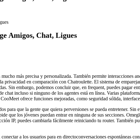
gues
e Amigos, Chat, Ligues
s es mucho más precisa y personalizada. También permite interacciones an
y la privacidad en comparación con Chatroulette. El sistema de empare
adas. Sin embargo, podemos concluir que, en frequent, puedes pagar entr
de chat incluso si ninguno de los agentes está en línea. Varias platafo
 CooMeet ofrece funciones mejoradas, como seguridad sólida, interfaces 
ados para que la gente que quiera perversiones se pueda entretener. Sin
mpide que los jóvenes puedan entrar en ninguna de sus secciones. Omegl
ción IP, puedes cambiarla fácilmente reiniciando tu router. También pue
l conectar a los usuarios para en directoconversaciones espontáneas co