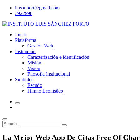
Skip
ilusanport@gmail.com
to
3922998
content
Inicio
Plataforma
Gestión Web
Institución
Caracterización e identificación
Misión
Visión
Filosofía Institucional
Símbolos
Escudo
Himno Leonístico
Search
Search
for:
La Mejor Web App De Citas Free Of Charg