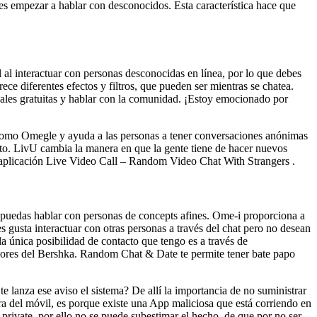
es empezar a hablar con desconocidos. Esta característica hace que
 al interactuar con personas desconocidas en línea, por lo que debes
ce diferentes efectos y filtros, que pueden ser mientras se chatea.
nales gratuitas y hablar con la comunidad. ¡Estoy emocionado por
s como Omegle y ayuda a las personas a tener conversaciones anónimas
nto. LivU cambia la manera en que la gente tiene de hacer nuevos
a aplicación Live Video Call – Random Video Chat With Strangers .
e puedas hablar con personas de concepts afines. Ome-i proporciona a
gusta interactuar con otras personas a través del chat pero no desean
la única posibilidad de contacto que tengo es a través de
adores del Bershka. Random Chat & Date te permite tener bate papo
 lanza ese aviso el sistema? De allí la importancia de no suministrar
ra del móvil, es porque existe una App maliciosa que está corriendo en
private, por ello no se puede subestimar el hecho, de que por no ser