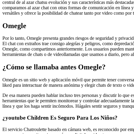
central de al azar chatsu evolución y sus características más destacad
comparamos al azar chat con otras formas de comunicación en línea y e
versátiles y ofrece la posibilidad de chatear tanto por video como por 
Omegle
Por lo tanto, Omegle presenta grandes riesgos de seguridad y privacid
El chat con extraños trae consigo alegrías y peligros, como depredac
Omegle, como compartimos anteriormente. Los usuarios pueden manten
herramientas de chats o de videollamadas que usamos a diario, pero a
¿Cómo se llamaba antes Omegle?
Omegle es un sitio web y aplicación móvil que permite tener conversa
liked para interactuar de manera anónima y elegir chats de texto o vid
De esa manera pueden hablar incluso tres personas y discutir lo que e
herramientas que le permiten monitorear y controlar adecuadamente la a
línea y que los haga sentir incómodos. Hágales sentir seguros y tranqu
¿youtube Children Es Seguro Para Los Niños?
El servicio Chatroulette basado en cámara web, es reconocido por emp