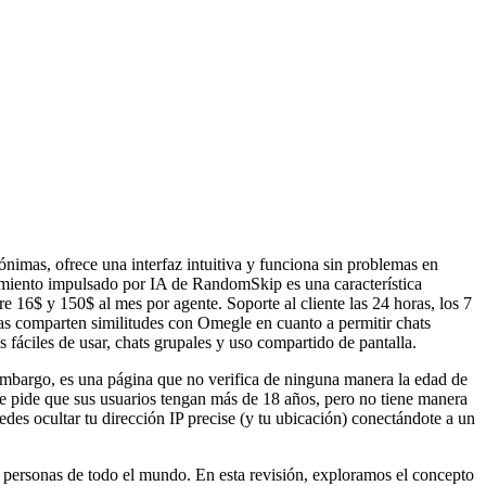
ónimas, ofrece una interfaz intuitiva y funciona sin problemas en
jamiento impulsado por IA de RandomSkip es una característica
e 16$ y 150$ al mes por agente. Soporte al cliente las 24 horas, los 7
rmas comparten similitudes con Omegle en cuanto a permitir chats
fáciles de usar, chats grupales y uso compartido de pantalla.
 embargo, es una página que no verifica de ninguna manera la edad de
e pide que sus usuarios tengan más de 18 años, pero no tiene manera
des ocultar tu dirección IP precise (y tu ubicación) conectándote a un
n personas de todo el mundo. En esta revisión, exploramos el concepto