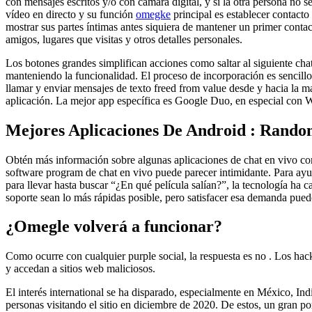
con mensajes escritos y/o con cámara digital, y si la otra persona no
vídeo en directo y su función
omegke
principal es establecer contact
mostrar sus partes íntimas antes siquiera de mantener un primer conta
amigos, lugares que visitas y otros detalles personales.
Los botones grandes simplifican acciones como saltar al siguiente cha
manteniendo la funcionalidad. El proceso de incorporación es sencillo
llamar y enviar mensajes de texto freed from value desde y hacia la ma
aplicación. La mejor app específica es Google Duo, en especial con W
Mejores Aplicaciones De Android : Rando
Obtén más información sobre algunas aplicaciones de chat en vivo com
software program de chat en vivo puede parecer intimidante. Para ayu
para llevar hasta buscar “¿En qué película salían?”, la tecnología ha
soporte sean lo más rápidas posible, pero satisfacer esa demanda puede
¿Omegle volverá a funcionar?
Como ocurre con cualquier purple social, la respuesta es no . Los hac
y accedan a sitios web maliciosos.
El interés international se ha disparado, especialmente en México, I
personas visitando el sitio en diciembre de 2020. De estos, un gran p