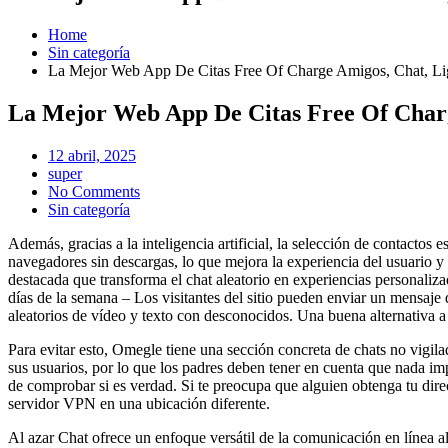
Home
Sin categoría
La Mejor Web App De Citas Free Of Charge Amigos, Chat, Li
La Mejor Web App De Citas Free Of Charg
Posted
12 abril, 2025
on
super
No Comments
Sin categoría
Además, gracias a la inteligencia artificial, la selección de contacto
navegadores sin descargas, lo que mejora la experiencia del usuario 
destacada que transforma el chat aleatorio en experiencias personaliz
días de la semana – Los visitantes del sitio pueden enviar un mensaje 
aleatorios de vídeo y texto con desconocidos. Una buena alternativa a
Para evitar esto, Omegle tiene una sección concreta de chats no vigil
sus usuarios, por lo que los padres deben tener en cuenta que nada i
de comprobar si es verdad. Si te preocupa que alguien obtenga tu direc
servidor VPN en una ubicación diferente.
Al azar Chat ofrece un enfoque versátil de la comunicación en línea a