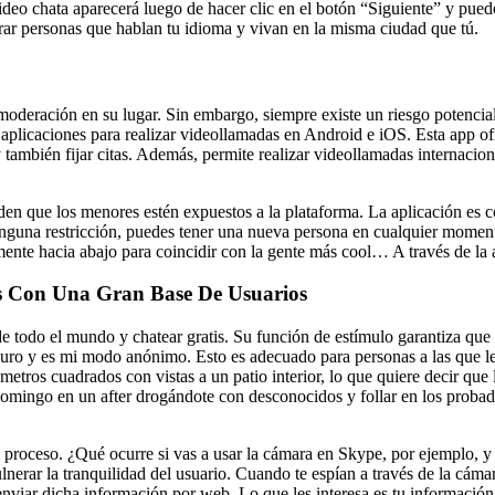
deo chata aparecerá luego de hacer clic en el botón “Siguiente” y pued
rar personas que hablan tu idioma y vivan en la misma ciudad que tú.
oderación en su lugar. Sin embargo, siempre existe un riesgo potencial
aplicaciones para realizar videollamadas en Android e iOS. Esta app ofre
 también fijar citas. Además, permite realizar videollamadas internacio
iden que los menores estén expuestos a la plataforma. La aplicación e
 ninguna restricción, puedes tener una nueva persona en cualquier mome
mente hacia abajo para coincidir con la gente más cool… A través de l
s Con Una Gran Base De Usuarios
 de todo el mundo y chatear gratis. Su función de estímulo garantiza qu
ro y es mi modo anónimo. Esto es adecuado para personas a las que les 
etros cuadrados con vistas a un patio interior, lo que quiere decir que 
l domingo en un after drogándote con desconocidos y follar en los prob
proceso. ¿Qué ocurre si vas a usar la cámara en Skype, por ejemplo, y te
nerar la tranquilidad del usuario. Cuando te espían a través de la cáma
viar dicha información por web. Lo que les interesa es tu información 