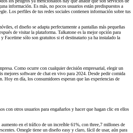
todos los peligros ya mencionados hay que añadir que son servicios de
guna información. Es más, no pocos usuarios están predispuestos a
le. Los perfiles de tus redes sociales contienen información sobre tus
móviles, el diseño se adapta perfectamente a pantallas más pequeñas
spués de visitar la plataforma. Talkatone es la mejor opción para
 Facetime sólo son gratuitos si el destinatario ya ha instalado la
mpresa. Como ocurre con cualquier decisión empresarial, elegir un
seis mejores software de chat en vivo para 2024. Desde pedir comida
ón. Hoy en día, los consumidores esperan que las experiencias de
os con otros usuarios para engañarlos y hacer que hagan clic en ellos
aumento en el tráfico de un increíble 61%, con three,7 millones de
scentes. Omegle tiene un diseño easy y claro, fácil de usar, aún para