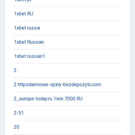
1xbet RU
1xbet russia
1xbet Russian
1xbet russian1
2
2 httpsdarmowe-spiny-bezdepozytu.com
2_europe-today.ru 1win 7000 RU
2-51
20