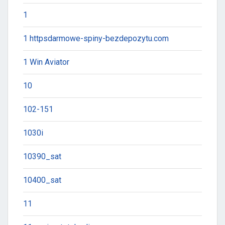
1
1 httpsdarmowe-spiny-bezdepozytu.com
1 Win Aviator
10
102-151
1030i
10390_sat
10400_sat
11