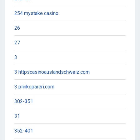
254 mystake casino
26
27
3
3 httpscasinoauslandschweiz.com
3 plinkopareri.com
302-351
31
352-401