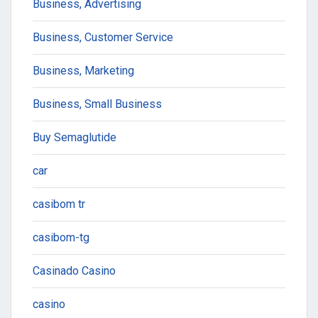
Business, Advertising
Business, Customer Service
Business, Marketing
Business, Small Business
Buy Semaglutide
car
casibom tr
casibom-tg
Casinado Casino
casino