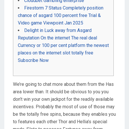
Cloudbet Gambling enterprise
Firestorm 7 Status Completely position
chance of asgard 100 percent free Trial &
Video game Viewpoint Jan 2025
Delight in Luck away from Asgard
Reputation On the internet The real deal
Currency or 100 per cent platform the newest
places on the internet slot totally free
Subscribe Now
We’re going to chat more about them from the Has
area lower than. It should be obvious to you you
don’t win your own jackpot for the readily available
incentives. Probably the most of use of those may
be the totally free spins, because they enables you
to features each other Thor and Hellia’s special