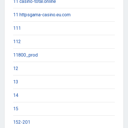
11 casino-total.online
11 httpsgama-casino.eu.com
111
112
11800_prod
12
13
14
15
152-201