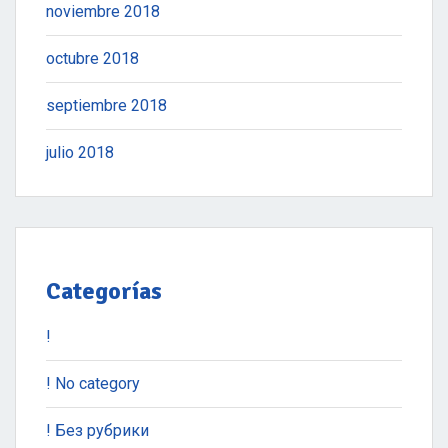
noviembre 2018
octubre 2018
septiembre 2018
julio 2018
Categorías
!
! No category
! Без рубрики