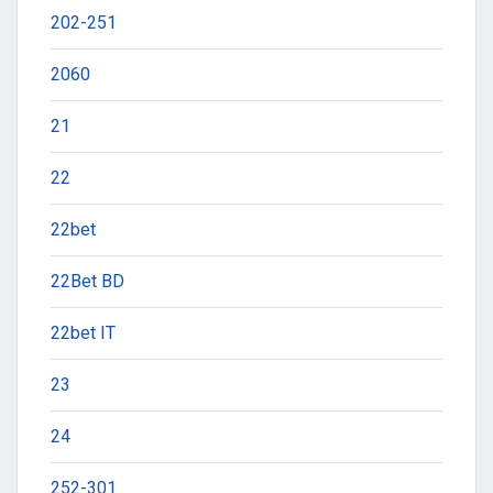
202-251
2060
21
22
22bet
22Bet BD
22bet IT
23
24
252-301