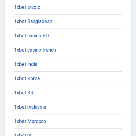
1xbet arabic
1xbet Bangladesh
1xbet casino BD
1xbet casino french
1xbet india
1xbet Korea
1xbet KR
1xbet malaysia
1xbet Morocco
1xbet pt