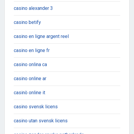
casino alexander 3
casino betify
casino en ligne argent reel
casino en ligne fr
casino onlina ca
casino online ar
casinò online it
casino svensk licens
casino utan svensk licens