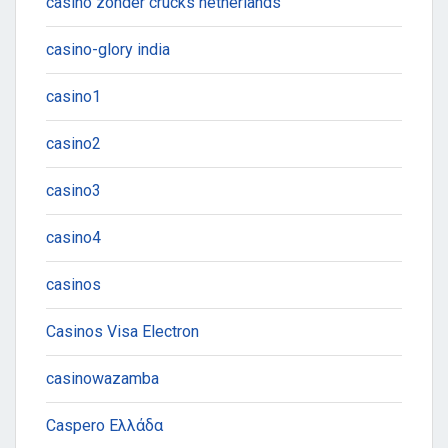
casino zonder crucks netherlands
casino-glory india
casino1
casino2
casino3
casino4
casinos
Casinos Visa Electron
casinowazamba
Caspero Ελλάδα