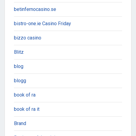
betinfernocasino.se
bistro-one.ie Casino Friday
bizzo casino
Blitz
blog
blogg
book of ra
book of ra it
Brand