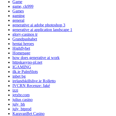
Game
game, ck999
Games
gaming
general
generative ai adobe photoshop 3
generative ai application landscape 1
glory-casinos tr
Grandpashabet
hentai heroes
Highflybet
Homepage
how does generative ai work
httpskasyno-pl.net
IGAMING
ilk.ie PalmSlots
inbet bg
irelandskillslive.ie Rolletto
IVCRN Recenze: Jaké
izzi
jetxbr.com
julius casino
july_bh
july_btprod
KaravanBet Casino