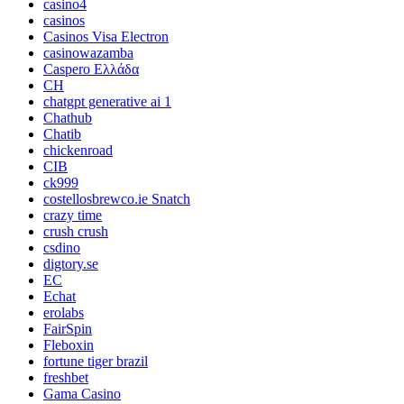
casino4
casinos
Casinos Visa Electron
casinowazamba
Caspero Ελλάδα
CH
chatgpt generative ai 1
Chathub
Chatib
chickenroad
CIB
ck999
costellosbrewco.ie Snatch
crazy time
crush crush
csdino
digtory.se
EC
Echat
erolabs
FairSpin
Fleboxin
fortune tiger brazil
freshbet
Gama Casino