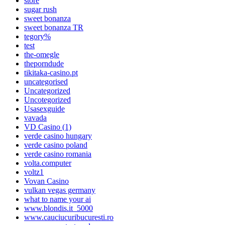
store
sugar rush
sweet bonanza
sweet bonanza TR
tegory%
test
the-omegle
theporndude
tikitaka-casino.pt
uncategorised
Uncategorized
Uncotegorized
Usasexguide
vavada
VD Casino (1)
verde casino hungary
verde casino poland
verde casino romania
volta.computer
voltz1
Vovan Casino
vulkan vegas germany
what to name your ai
www.blondis.it_5000
www.cauciucuribucuresti.ro