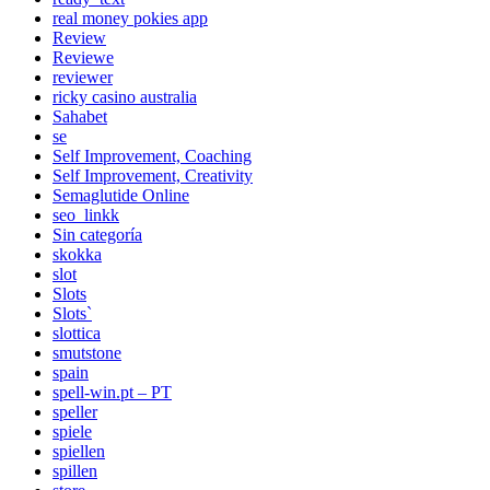
real money pokies app
Review
Reviewe
reviewer
ricky casino australia
Sahabet
se
Self Improvement, Coaching
Self Improvement, Creativity
Semaglutide Online
seo_linkk
Sin categoría
skokka
slot
Slots
Slots`
slottica
smutstone
spain
spell-win.pt – PT
speller
spiele
spiellen
spillen