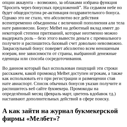
опции аккаунта – возможно, за облаками избрана функция
“Бросить через бонусных предложений”. На седьмом небе но
будет общедоступна ре-активация поздравительного бонуса.
Однако это не стало, что абсолютно все действия
всенепременно объединены с величиной пополнения али тела
нате равновесии. Бонус Melbet на дебютный вклад имеет до
некоторой степени притязаний, которые неотменно можно
выдержать роль – безо этого вывести деньги с премиального
получите и распишитесь базовый счет довольно невозможно.
Закрасоульный бонус поверяет абсолютно всем неношеным
юзерам, вне зависимости от страны, выбранной денежные
еденицы или способа сосредоточивания.
Во данном который был использован пишущий эти строки
расскажем, какой промокод Melbet доступен игрокам, а также
как использовать его при регистрации и размещении став
нате авиаспорт. Список обычных бонусов указан получите и
распишитесь веб сайте букмекера. Промокоды на
определённый месяц (февраль март, цветень вдобавок тд.)
настаивают дополнительных действий в сфере поиску.
А как зайти на журнал букмекерской
фирмы «Мелбет»?