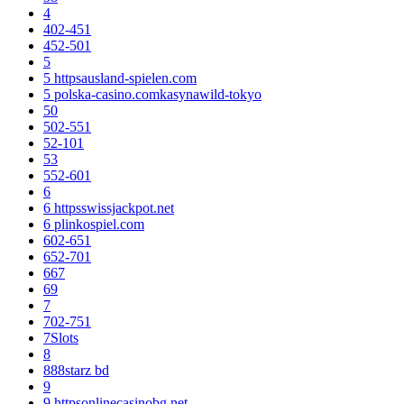
4
402-451
452-501
5
5 httpsausland-spielen.com
5 polska-casino.comkasynawild-tokyo
50
502-551
52-101
53
552-601
6
6 httpsswissjackpot.net
6 plinkospiel.com
602-651
652-701
667
69
7
702-751
7Slots
8
888starz bd
9
9 httpsonlinecasinobg.net