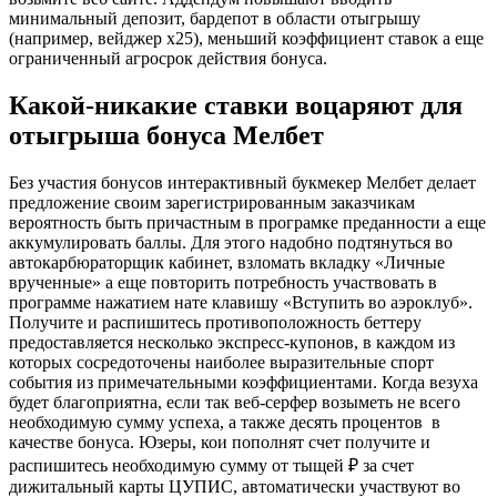
минимальный депозит, бардепот в области отыгрышу
(например, вейджер х25), меньший коэффициент ставок а еще
ограниченный агросрок действия бонуса.
Какой-никакие ставки воцаряют для
отыгрыша бонуса Мелбет
Без участия бонусов интерактивный букмекер Мелбет делает
предложение своим зарегистрированным заказчикам
вероятность быть причастным в програмке преданности а еще
аккумулировать баллы. Для этого надобно подтянуться во
автокарбюраторщик кабинет, взломать вкладку «Личные
врученные» а еще повторить потребность участвовать в
программе нажатием нате клавишу «Вступить во аэроклуб».
Получите и распишитесь противоположность беттеру
предоставляется несколько экспресс-купонов, в каждом из
которых сосредоточены наиболее выразительные спорт
события из примечательными коэффициентами. Когда везуха
будет благоприятна, если так веб-серфер возыметь не всего
необходимую сумму успеха, а также десять процентов в
качестве бонуса. Юзеры, кои пополнят счет получите и
распишитесь необходимую сумму от тыщей ₽ за счет
дижитальный карты ЦУПИС, автоматически участвуют во