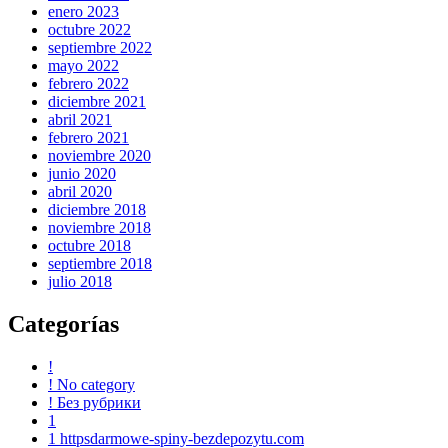
enero 2023
octubre 2022
septiembre 2022
mayo 2022
febrero 2022
diciembre 2021
abril 2021
febrero 2021
noviembre 2020
junio 2020
abril 2020
diciembre 2018
noviembre 2018
octubre 2018
septiembre 2018
julio 2018
Categorías
!
! No category
! Без рубрики
1
1 httpsdarmowe-spiny-bezdepozytu.com