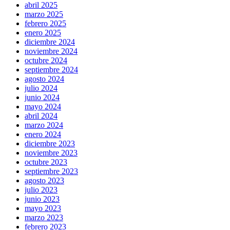
abril 2025
marzo 2025
febrero 2025
enero 2025
diciembre 2024
noviembre 2024
octubre 2024
septiembre 2024
agosto 2024
julio 2024
junio 2024
mayo 2024
abril 2024
marzo 2024
enero 2024
diciembre 2023
noviembre 2023
octubre 2023
septiembre 2023
agosto 2023
julio 2023
junio 2023
mayo 2023
marzo 2023
febrero 2023