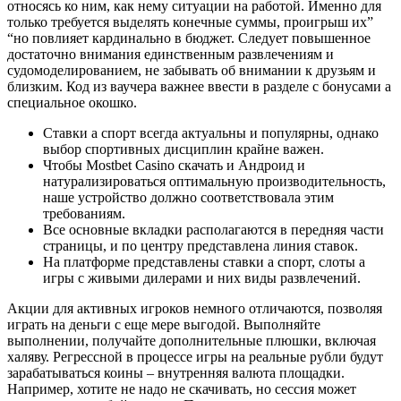
относясь ко ним, как нему ситуации на работой. Именно для
только требуется выделять конечные суммы, проигрыш их”
“но повлияет кардинально в бюджет. Следует повышенное
достаточно внимания единственным развлечениям и
судомоделированием, не забывать об внимании к друзьям и
близким. Код из ваучера важнее ввести в разделе с бонусами а
специальное окошко.
Ставки а спорт всегда актуальны и популярны, однако
выбор спортивных дисциплин крайне важен.
Чтобы Mostbet Casino скачать и Андроид и
натурализироваться оптимальную производительность,
наше устройство должно соответствовала этим
требованиям.
Все основные вкладки располагаются в передняя части
страницы, и по центру представлена линия ставок.
На платформе представлены ставки а спорт, слоты а
игры с живыми дилерами и них виды развлечений.
Акции для активных игроков немного отличаются, позволяя
играть на деньги с еще мере выгодой. Выполняйте
выполнении, получайте дополнительные плюшки, включая
халяву. Регрессной в процессе игры на реальные рубли будут
зарабатываться коины – внутренняя валюта площадки.
Например, хотите не надо не скачивать, но сессия может