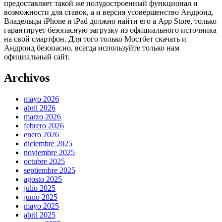
предоставляет такой же полудостроенный функционал и
возможности для ставок, а и версия усовершенство Андроид.
Владельцы iPhone и iPad должно найти его а App Store, только
гарантирует безопасную загрузку из официального источника
на свой смартфон. Для того только Мостбет скачать и
Андроид безопасно, всегда используйте только нам
официальный сайт.
Archivos
mayo 2026
abril 2026
marzo 2026
febrero 2026
enero 2026
diciembre 2025
noviembre 2025
octubre 2025
septiembre 2025
agosto 2025
julio 2025
junio 2025
mayo 2025
abril 2025