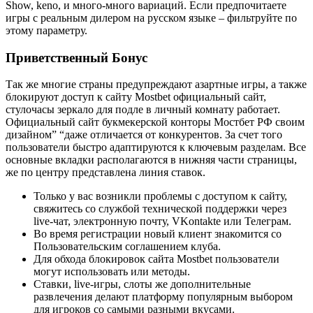
Show, keno, и много-много вариаций. Если предпочитаете
игры с реальным дилером на русском языке – фильтруйте по
этому параметру.
Приветственный Бонус
Так же многие страны предупреждают азартные игры, а также
блокируют доступ к сайту Mostbet официальный сайт,
стулочасы зеркало для подле в личный комнату работает.
Официальный сайт букмекерской конторы Мостбет РФ своим
дизайном” “даже отличается от конкурентов. За счет того
пользователи быстро адаптируются к ключевым разделам. Все
основные вкладки располагаются в нижняя части страницы,
же по центру представлена линия ставок.
Только у вас возникли проблемы с доступом к сайту,
свяжитесь со службой технической поддержки через
live-чат, электронную почту, VKontakte или Телеграм.
Во время регистрации новый клиент знакомится со
Пользовательским соглашением клуба.
Для обхода блокировок сайта Mostbet пользователи
могут использовать или методы.
Ставки, live-игры, слоты же дополнительные
развлечения делают платформу популярным выбором
для игроков со самыми разными вкусами.