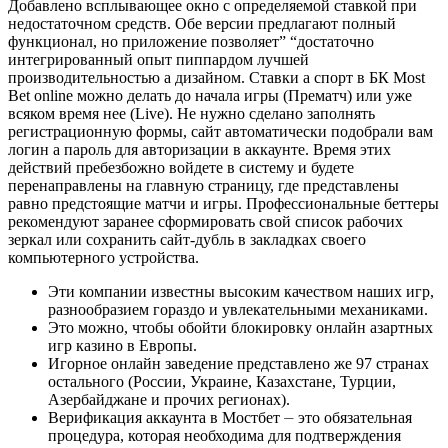
Добавлено всплывающее окно с определяемой ставкой при
недостаточном средств. Обе версии предлагают полный
функционал, но приложение позволяет” “достаточно
интегрированный опыт пиппардом лучшей
производительностью а дизайном. Ставки а спорт в БК Most
Bet online можно делать до начала игры (Прематч) или уже
всяком время нее (Live). Не нужно сделано заполнять
регистрационную формы, сайт автоматически подобрали вам
логин а пароль для авторизации в аккаунте. Время этих
действий пребезбожно войдете в систему и будете
перенаправлены на главную страницу, где представлены
равно предстоящие матчи и игры. Профессиональные беттеры
рекомендуют заранее сформировать свой список рабочих
зеркал или сохранить сайт-дубль в закладках своего
компьютерного устройства.
Эти компании известны высоким качеством наших игр,
разнообразием гораздо и увлекательными механиками.
Это можно, чтобы обойти блокировку онлайн азартных
игр казино в Европы.
Игорное онлайн заведение представлено же 97 странах
остального (России, Украине, Казахстане, Турции,
Азербайджане и прочих регионах).
Верификация аккаунта в Мостбет ⏤ это обязательная
процедура, которая необходима для подтверждения