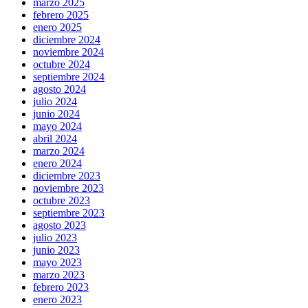
marzo 2025
febrero 2025
enero 2025
diciembre 2024
noviembre 2024
octubre 2024
septiembre 2024
agosto 2024
julio 2024
junio 2024
mayo 2024
abril 2024
marzo 2024
enero 2024
diciembre 2023
noviembre 2023
octubre 2023
septiembre 2023
agosto 2023
julio 2023
junio 2023
mayo 2023
marzo 2023
febrero 2023
enero 2023