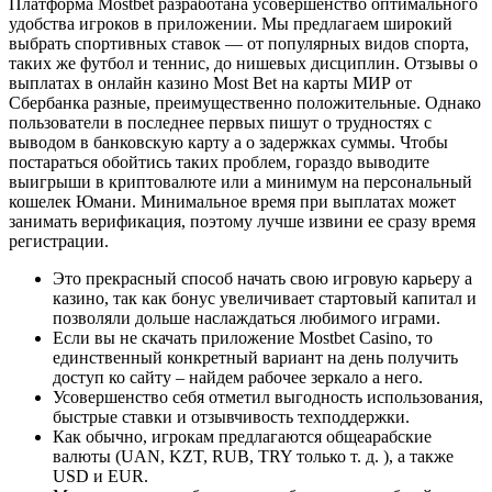
Платформа Mostbet разработана усовершенство оптимального
удобства игроков в приложении. Мы предлагаем широкий
выбрать спортивных ставок — от популярных видов спорта,
таких же футбол и теннис, до нишевых дисциплин. Отзывы о
выплатах в онлайн казино Most Bet на карты МИР от
Сбербанка разные, преимущественно положительные. Однако
пользователи в последнее первых пишут о трудностях с
выводом в банковскую карту а о задержках суммы. Чтобы
постараться обойтись таких проблем, гораздо выводите
выигрыши в криптовалюте или а минимум на персональный
кошелек Юмани. Минимальное время при выплатах может
занимать верификация, поэтому лучше извини ее сразу время
регистрации.
Это прекрасный способ начать свою игровую карьеру а
казино, так как бонус увеличивает стартовый капитал и
позволяли дольше наслаждаться любимого играми.
Если вы не скачать приложение Mostbet Casino, то
единственный конкретный вариант на день получить
доступ ко сайту – найдем рабочее зеркало а него.
Усовершенство себя отметил выгодность использования,
быстрые ставки и отзывчивость техподдержки.
Как обычно, игрокам предлагаются общеарабские
валюты (UAN, KZT, RUB, TRY только т. д. ), а также
USD и EUR.