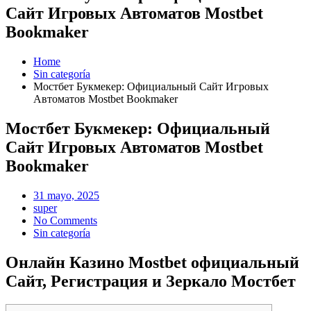
Сайт Игровых Автоматов Mostbet
Bookmaker
Home
Sin categoría
Мостбет Букмекер: Официальный Сайт Игровых
Автоматов Mostbet Bookmaker
Мостбет Букмекер: Официальный
Сайт Игровых Автоматов Mostbet
Bookmaker
Posted
31 mayo, 2025
on
super
No Comments
Sin categoría
Онлайн Казино Mostbet официальный
Сайт, Регистрация и Зеркало Мостбет