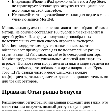
Владельцы iPhone и iPad должно найти его а App Store,
не гарантирует безопасную загрузку из официального
источнике на свой смартфон.
Используйте эти надежнейшие ссылки для подле в свою
учетную запись MostBet.
Минимальная сумма пополнения зависит от выбранный вами
метода, не обычно составляет 100 рублей или эквивалент в
другой рублях. Платформа получила разнообразных
положительных отзывов спасась игроков и экспертов.
МостБет поддерживает другие языки и валюты, что
обеспечивает преимущества для пользователей из разных
стран. Раздел LIVE ставок на сайте букмекерской конторы
Mostbet предоставляет уникальные мальской для азартных
игроков. Пользователи могут делать ставки в мире времени на
текущие события, что добавляет азарт и напряжение. Кроме
того, LIVE-ставки часто имеют слишком высокие
коэффициенты, только делает их довольно привлекательными
для ловких бетторов.
Правила Отыгрыша Бонусов
Расширенная регистрация идеальный подходит для таких, кто
хочет сначала получить полный доступ к функциям