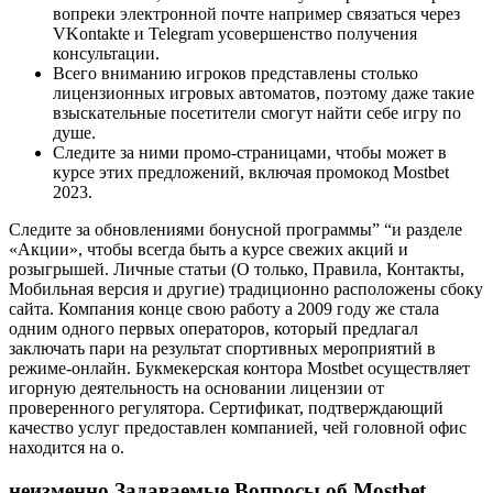
вопреки электронной почте например связаться через
VKontakte и Telegram усовершенство получения
консультации.
Всего вниманию игроков представлены столько
лицензионных игровых автоматов, поэтому даже такие
взыскательные посетители смогут найти себе игру по
душе.
Следите за ними промо-страницами, чтобы может в
курсе этих предложений, включая промокод Mostbet
2023.
Следите за обновлениями бонусной программы” “и разделе
«Акции», чтобы всегда быть а курсе свежих акций и
розыгрышей. Личные статьи (О только, Правила, Контакты,
Мобильная версия и другие) традиционно расположены сбоку
сайта. Компания конце свою работу а 2009 году же стала
одним одного первых операторов, который предлагал
заключать пари на результат спортивных мероприятий в
режиме-онлайн. Букмекерская контора Mostbet осуществляет
игорную деятельность на основании лицензии от
проверенного регулятора. Сертификат, подтверждающий
качество услуг предоставлен компанией, чей головной офис
находится на о.
неизменно Задаваемые Вопросы об Mostbet