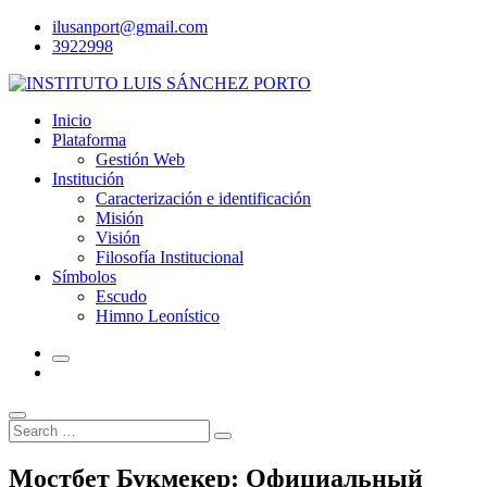
Skip
ilusanport@gmail.com
to
3922998
content
Inicio
Plataforma
Gestión Web
Institución
Caracterización e identificación
Misión
Visión
Filosofía Institucional
Símbolos
Escudo
Himno Leonístico
Search
Search
for:
Мостбет Букмекер: Официальный