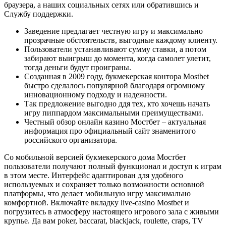
браузера, а наших социальных сетях или обратившись и
Службу поддержки.
Заведение предлагает честную игру и максимально
прозрачные обстоятельств, выгодные каждому клиенту.
Пользователи устанавливают сумму ставки, а потом
забирают выигрыш до момента, когда самолет улетит,
тогда деньги будут проиграны.
Созданная в 2009 году, букмекерская контора Mostbet
быстро сделалось популярной благодаря огромному
инновационному подходу и надежности.
Так предложение выгодно ддя тех, кто хочешь начать
игру пиппардом максимальными преимуществами.
Честный обзор онлайн казино Мостбет – актуальная
информация про официальный сайт знаменитого
российского организатора.
Со мобильной версией букмекерского дома Мостбет
пользователи получают полный функционал и доступ к играм
в этом месте. Интерфейс адаптирован для удобного
используемых и сохраняет только возможности основной
платформы, что делает мобильную игру максимально
комфортной. Включайте вкладку live-casino Mostbet и
погрузитесь в атмосферу настоящего игрового зала с живыми
крупье. Да вам poker, baccarat, blackjack, roulette, craps, TV