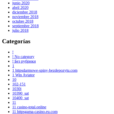
junio 2020
abril 2020
diciembre 2018
noviembre 2018
octubre 2018
septiembre 2018
julio 2018
Categorías
!
! No category
! Без рубрики
1
1 httpsdarmowe-spiny-bezdepozytu.com
1 Win Aviator
10
102-151
1030i
10390_sat
10400_sat
11
11 casino-total.online
11 httpsgama-casino.eu.com