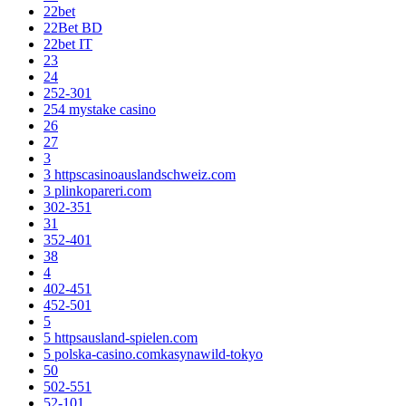
22bet
22Bet BD
22bet IT
23
24
252-301
254 mystake casino
26
27
3
3 httpscasinoauslandschweiz.com
3 plinkopareri.com
302-351
31
352-401
38
4
402-451
452-501
5
5 httpsausland-spielen.com
5 polska-casino.comkasynawild-tokyo
50
502-551
52-101