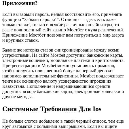
Приложении?
Если вы забыли пароль, нельзя восстановить его, применять
функцию “Забыли пароль? “. Отлично — здесь есть даже
только ставки, только и всякие различные онлайн-игры, то
разве полноценный сайт казино Мостбет с куча развлечений.
Приложение Мостбет позволит вам погрузиться в мир азарта
и крупных ставок.
Баланс же история ставок синхронизированы между всеми
устройствами. На сайте Mostbet доступны банковские карты,
электронные кошельки, мобильные платежи и криптовалюта.
При регистрации в Mostbet можно установить промокод,
чтобы получить повышенный бонус на первый депозит
например дополнительные фриспины. Mostbet поддерживает
тенге как основную валюту усовершенство игроков из
Казахстана. Пополнение и напрашивающийся средств
доступны вскоре банковские карты, электронные кошельки и
другие методы.
Системные Требования Для Ios
Не больше слотов добавлено в такой черный список, тем еще
круг автоматов с большими выигрышами. Если вы ищете