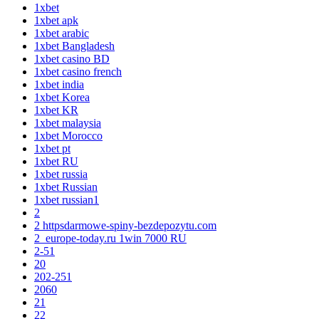
1xbet
1xbet apk
1xbet arabic
1xbet Bangladesh
1xbet casino BD
1xbet casino french
1xbet india
1xbet Korea
1xbet KR
1xbet malaysia
1xbet Morocco
1xbet pt
1xbet RU
1xbet russia
1xbet Russian
1xbet russian1
2
2 httpsdarmowe-spiny-bezdepozytu.com
2_europe-today.ru 1win 7000 RU
2-51
20
202-251
2060
21
22