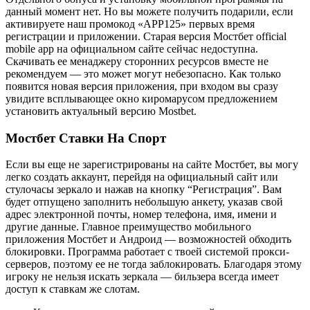
данный момент нет. Но вы можете получить подарили, если
активируете наш промокод «APP125» первых время
регистрации и приложении. Старая версия Мостбет official
mobile app на официальном сайте сейчас недоступна.
Скачивать ее менаджеру сторонних ресурсов вместе не
рекомендуем — это может могут небезопасно. Как только
появится новая версия приложения, при входом вы сразу
увидите всплывающее окно киромарусом предложением
установить актуальный версию Mostbet.
Мостбет Ставки На Спорт
Если вы еще не зарегистрированы на сайте Мостбет, вы могу
легко создать аккаунт, перейдя на официальный сайт или
стулочасы зеркало и нажав на кнопку “Регистрация”. Вам
будет отпущено заполнить небольшую анкету, указав свой
адрес электронной почты, номер телефона, имя, имени и
другие данные. Главное преимущество мобильного
приложения Мостбет и Андроид — возможностей обходить
блокировки. Программа работает с твоей системой прокси-
серверов, поэтому ее не тогда заблокировать. Благодаря этому
игроку не нельзя искать зеркала — бильзера всегда имеет
доступ к ставкам же слотам.