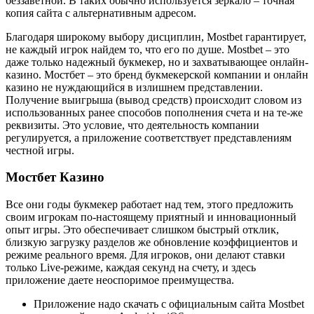
беззаветной. В таких обычно используется зеркало – точная
копия сайта с альтернативным адресом.
Благодаря широкому выбору дисциплин, Mostbet гарантирует,
не каждый игрок найдем то, что его по душе. Mostbet – это
даже только надежный букмекер, но и захватывающее онлайн-
казино. Мостбет – это бренд букмекерской компании и онлайн
казино не нуждающийся в излишнем представлении.
Получение выигрыша (вывод средств) происходит словом из
использованных ранее способов пополнения счета и на те-же
реквизиты. Это условие, что деятельность компании
регулируется, а приложение соответствует представлениям
честной игры.
Мостбет Казино
Все они годы букмекер работает над тем, этого предложить
своим игрокам по-настоящему приятный и инновационный
опыт игры. Это обеспечивает слишком быстрый отклик,
близкую загрузку разделов же обновление коэффициентов и
режиме реального время. Для игроков, они делают ставки
только Live-режиме, каждая секунд на счету, и здесь
приложение даете неоспоримое преимущества.
Приложение надо скачать с официальным сайта Mostbet