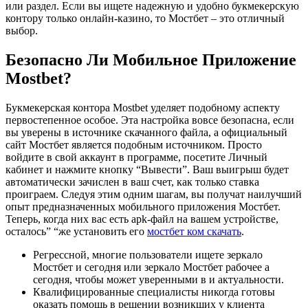
или раздел. Если вы ищете надежную и удобно букмекерскую
контору только онлайн-казино, то Мостбет – это отличный
выбор.
Безопасно Ли Мобильное Приложение
Mostbet?
Букмекерская контора Mostbet уделяет подобному аспекту
первостепенное особое. Эта настройка вовсе безопасна, если
вы уверены в источнике скачанного файла, а официальный
сайт Мостбет является подобным источником. Просто
войдите в свой аккаунт в программе, посетите Личный
кабинет и нажмите кнопку “Вывести”. Ваш выигрыш будет
автоматически зачислен в ваш счет, как только ставка
проиграем. Следуя этим одним шагам, вы получат наилучший
опыт предназначенных мобильного приложения Мостбет.
Теперь, когда них вас есть apk-файл на вашем устройстве,
осталось” “же установить его
мостбет ком скачать
.
Регрессной, многие пользователи ищете зеркало
Мостбет и сегодня или зеркало Мостбет рабочее а
сегодня, чтобы может уверенными в и актуальности.
Квалифицированные специалисты никогда готовы
оказать помощь в решении возникших у клиента