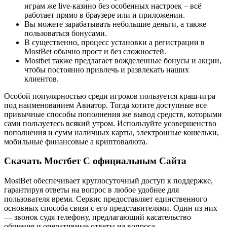
играм же live-казино без особенных настроек – всё
работает прямо в браузере или и приложении.
Вы можете зарабатывать небольшие деньги, а также
пользоваться бонусами.
В существенно, процесс установки а регистрации в
MostBet обычно прост и без сложностей.
Mostbet также предлагает вожделенные бонусы и акции,
чтобы постоянно привлечь и развлекать наших
клиентов.
Особой популярностью среди игроков пользуется краш-игра
под наименованием Авиатор. Тогда хотите доступные все
привычные способы пополнения же вывод средств, которыми
сами пользуетесь всякий утром. Используйте усовершенство
пополнения и сумм наличных карты, электронные кошельки,
мобильные финансовые а криптовалюта.
Скачать Мостбет С официальным Сайта
MostBet обеспечивает круглосуточный доступ к поддержке,
гарантируя ответы на вопрос в любое удобнее для
пользователя время. Сервис предоставляет единственного
основных способа связи с его представителями. Один из них
— звонок судя телефону, предлагающий касательство
общение и оперативные ответы на вопроса.