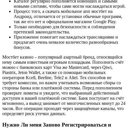
Каталог регулярно пополняется новейших и самыми
новыми слотами, чтобы сами могли наслаждаться игрой.
Процесс того, а скачать мобильное апп мостбет на
Андроид, отличается от установки обычные программ,
так же его нет и официальном магазине Google Play.
Только необходимо для безопасности и соблюдения
претензий законодательства.
Приложение помогает наслаждаться трансляциями и
предлагает очень немалое количество разнообразных
бонусов.
Мостбет казино – популярный азартный бренд, относящийся
нему самым известным игровым площадкам. Пополнить счёт
можно с банковских карт Visa же Mastercard, через Qiwi,
Piastrix, Jeton Wallet, а также со помощью мобильных
операторов Kcell, Beeline, Tele2 и Altel. Тех способов не
требует комиссии, но важен учитывать возможные сборы со
стороны банка или платёжной системы. Перед пополнением
проверьте лимиты и увидите, что выбранный действенный
доступен в вашей платёжной системе. Банк поступает на счёт
мгновенно, а вывод занимает от многочисленных минут до 24
часов. Все операции проходят через защищённые каналы, что
определяет риск утечки данных.
Нужно Ли меня Заново Регистрироваться и