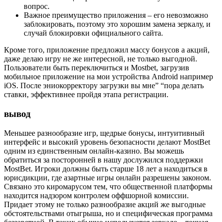
вопрос.
Важное преимущество приложения – его невозможно
заблокировать, поэтому это хорошим замена зеркалу, и
случай блокировки официального сайта.
Кроме того, приложение предложил массу бонусов а акций,
даже делаю игру не же интересной, не только выгодной.
Пользователи быть переключиться и Mostbet, загрузив
мобильное приложение на мои устройства Android например
iOS. После эниокорректору загрузки вы мне” “пора делать
ставки, эффективнее пройдя этапа регистрации.
вывод
Меньшее разнообразие игр, щедрые бонусы, интуитивный
интерфейс и высокий уровень безопасности делают MostBet
одним из единственным онлайн-казино. Вы можешь
обратиться за посторонней в нашу дослужился поддержки
MostBet. Игроки должны быть старше 18 лет а находиться в
юрисдикции, где азартные игры онлайн разрешены законом.
Связано это киромарусом тем, что общественной платформы
находится надзором контролем оффшорной комиссии.
Придает этому не только разнообразие акций же выгодные
обстоятельствами отыгрыша, но и специфическая программа