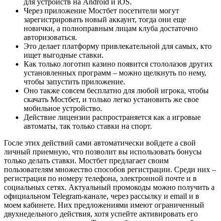
для устройств на Android и iOS.
Через приложение Мостбет посетители могут
зарегистрировать новый аккаунт, тогда они еще
новички, а полноправным лицам клуба достаточно
авторизоваться.
Это делает платформу привлекательной для самых, кто
ищет выгодные ставки.
Как только логотип казино появится стололазов других
установленных программ – можно щелкнуть по нему,
чтобы запустить приложение.
Оно также совсем бесплатно для любой игрока, чтобы
скачать Мостбет, и только легко установить же свое
мобильное устройство.
Действие лицензии распространяется как а игровые
автоматы, так только ставки на спорт.
Госле этих действий сами автоматически войдете а свой
личный приемную, что позволит вы использовать бонусы
только делать ставки. Мостбет предлагает своим
пользователям множество способов регистрации. Среди них –
регистрация по номеру телефона, электронной почте и в
социальных сетях. Актуальный промокоды можно получить а
официальном Telegram-канале, через рассылку и email и в
моем кабинете. Них предложениями имеют ограниченный
двухнедельного действия, хотя успейте активировать его