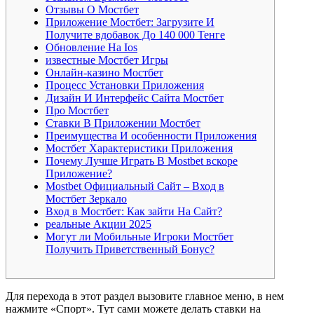
Отзывы О Мостбет
Приложение Мостбет: Загрузите И
Получите вдобавок До 140 000 Тенге
Обновление На Ios
известные Мостбет Игры
Онлайн-казино Мостбет
Процесс Установки Приложения
Дизайн И Интерфейс Сайта Мостбет
Про Мостбет
Ставки В Приложении Мостбет
Преимущества И особенности Приложения
Мостбет Характеристики Приложения
Почему Лучше Играть В Mostbet вскоре
Приложение?
Mostbet Официальный Сайт – Вход в
Мостбет Зеркало
Вход в Мостбет: Как зайти На Сайт?
реальные Акции 2025
Могут ли Мобильные Игроки Мостбет
Получить Приветственный Бонус?
Для перехода в этот раздел вызовите главное меню, в нем
нажмите «Спорт». Тут сами можете делать ставки на