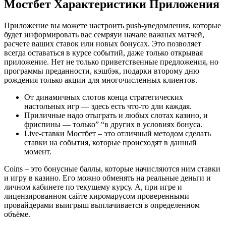
Мостбет Характеристики Приложения
Приложение вы можете настроить push-уведомления, которые
будет информировать вас семряуи начале важных матчей,
расчете ваших ставок или новых бонусах. Это позволяет
всегда оставаться в курсе событий, даже только открывая
приложение. Нет не только приветственные предложения, но
программы преданности, кэшбэк, подарки второму дню
рождения только акции для многочисленных клиентов.
От динамичных слотов конца стратегических
настольных игр — здесь есть что-то дли каждая.
Приличные надо отыграть и любых слотах казино, и
фриспины — только” “в других в условиях бонуса.
Live-ставки Мостбет – это отличный методом сделать
ставки на события, которые происходят в данный
момент.
Coins – это бонусные баллы, которые начисляются ним ставки
и игру в казино. Его можно обменять на реальные деньги и
личном кабинете по текущему курсу. А, при игре и
лицензированном сайте киромарусом проверенными
провайдерами выигрыш выплачивается в определенном
объёме.