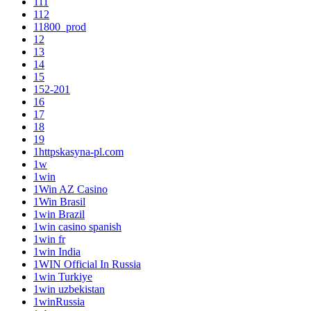
111
112
11800_prod
12
13
14
15
152-201
16
17
18
19
1httpskasyna-pl.com
1w
1win
1Win AZ Casino
1Win Brasil
1win Brazil
1win casino spanish
1win fr
1win India
1WIN Official In Russia
1win Turkiye
1win uzbekistan
1winRussia