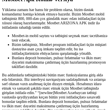
Yükləmə zamanı hər hansı bir problem olarsa, bizim dəstək
komandamız həmişə kömək etməyə hazırdır. Bizim Mostbet mobil
tətbiqimiz 800, 000-dən çox gündəlik mərc edən istifadəçiləri üçün
xüsusi olaraq hazırlanmışdır. Mostbet ARIZONA APK indir ilə
istifadənin rahatlığı təmin edilir.
Mostbet-in mobil saytını və tətbiqini seçmək mərc təcrübənizə
təsir edəcək.
Bizim tətbiqimiz, Mostbet proqram istifadəçiləri üçün müştəri
dəstəyinə asan çıxış imkanı təqdim edir, bu isə
istifadəçilərimizin ehtiyaclarını qarşılamağa yönəlib.
Bunlara depozit bonusları, pulsuz fırlatmalar və ilkin mərc
dəyərini maksimuma çatdırmaq üçün hazırlanmış promosyon
təklifləri daxildir.
Bu addımlarla tətbiqimizdəki bütün mərc funksiyalarına giriş əldə
edə bilərsiniz. Biz interfeysi naviqasiyanı sadələşdirmək və axtarışa
sərf olunan vaxtı azaltmaq üçün dizayn etmişik. Hesabınızı idarə
etmək və səmərəli şəkildə mərc etmək üçün Mostbet tətbiqində
girişdən istifadə edin.” “[newline]Mostbet Azərbaycan tətbiqi
vasitəsilə qeydiyyatdan keçən bütün yeni istifadəçilərə səxavətli
bonuslar təqdim edirik. Bunlara depozit bonusları, pulsuz fırlatmalar
və ilkin mərc dəyərini maksimuma çatdırmaq üçün hazırlanmış