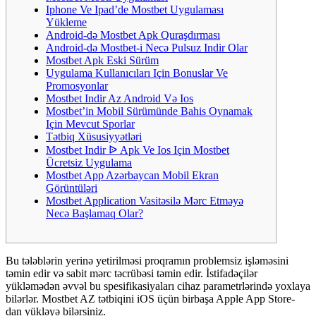
Iphone Ve Ipad’de Mostbet Uygulaması
Yükleme
Android-də Mostbet Apk Quraşdırması
Android-də Mostbet-i Necə Pulsuz Indir Olar
Mostbet Apk Eski Sürüm
Uygulama Kullanıcıları Için Bonuslar Ve
Promosyonlar
Mostbet Indir Az Android Və Ios
Mostbet’in Mobil Sürümünde Bahis Oynamak
Için Mevcut Sporlar
Tətbiq Xüsusiyyətləri
Mostbet Indir ᐉ Apk Ve Ios Için Mostbet
Ücretsiz Uygulama
Mostbet App Azərbaycan Mobil Ekran
Görüntüləri
Mostbet Application Vasitəsilə Mərc Etməyə
Necə Başlamaq Olar?
Bu tələblərin yerinə yetirilməsi proqramın problemsiz işləməsini
təmin edir və sabit mərc təcrübəsi təmin edir. İstifadəçilər
yükləmədən əvvəl bu spesifikasiyaları cihaz parametrlərində yoxlaya
bilərlər. Mostbet AZ tətbiqini iOS üçün birbaşa Apple App Store-
dan yükləyə bilərsiniz.