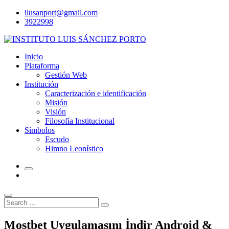
Skip
ilusanport@gmail.com
to
3922998
content
Inicio
Plataforma
Gestión Web
Institución
Caracterización e identificación
Misión
Visión
Filosofía Institucional
Símbolos
Escudo
Himno Leonístico
Search
Search
for:
Mostbet Uygulamasını İndir Android &