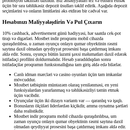
promosyon təklifləri daxildir. Biz əməliyyatları tez və etibarlı etmək
üçün bir sıra təhlükəsiz depozit üsulları təklif edirik. Aşağıda depozit
seçimlərini və onların limitlərini əks etdirən bir cədvəl var.
Hesabınızı Maliyyələşdirin Və Pul Çıxarın
10% cashback, advertisement günü hədiyyəsi, hər saatda cek-pot
tirajı və digərləri. Mostbet indir proqramı mobil cihazda
quraşdırılıbsa, u zaman oyunçu onlayn qumar obyektinin rəsmi
saytına daxil olmadan qeydiyyat prosesini başa çatdırmaq imkanı
əldə edir. Sonra, oyunçu bütün lazımi şəxsi məlumatları daxil edərək
istifadəçi profilini doldurmalıdır. Hesab yaradıldıqdan sonra
istifadəçilər proqramın funksionallığına tam giriş əldə edə bilərlər.
Canlı idman mərcləri və casino oyunları üçün tam imkanlar
mövcuddur.
Mostbet tətbiqinin müntəzəm olaraq yenilənməsi, en yeni
funksiyalardan yararlanmaq və təhlükəsizliyi təmin etmək
üçün vacibdir.
Oyunçular üçün iki dizayn variantı var — qaranlıq və işıqlı.
Bonusların ölçüləri liderlərdən kiçikdir, amma oynatma şərtləri
daha realistikdir.
Mostbet indir proqramı mobil cihazda quraşdırılıbsa, um
zaman oyunçu onlayn qumar obyektinin rəsmi saytına daxil
olmadan qeydiyyat prosesini başa çatdırmaq imkanı əldə edir.