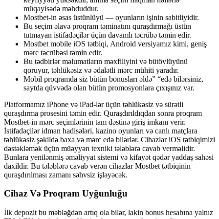
müqayisədə məhduddur.
Mostbet-in əsas üstünlüyü — oyunların işinin sabitliyidir.
Bu seçim əlavə proqram təminatını quraşdırmağı üstün
tutmayan istifadəçilər üçün davamlı təcrübə təmin edir.
Mostbet mobile iOS tətbiqi, Android versiyamız kimi, geniş
mərc təcrübəsi təmin edir.
Bu tədbirlər məlumatların məxfiliyini və bütövlüyünü
qoruyur, təhlükəsiz və ədalətli mərc mühiti yaradır.
Mobil proqramda siz bütün bonusları əldə” “edə bilərsiniz,
saytda qüvvədə olan bütün promosyonlara çıxışınız var.
Platformamız iPhone və iPad-lər üçün təhlükəsiz və sürətli
quraşdırma prosesini təmin edir. Quraşdırıldıqdan sonra proqram
Mostbet-in mərc seçimlərinin tam dəstinə giriş imkanı verir.
İstifadəçilər idman hadisələri, kazino oyunları və canlı matçlara
təhlükəsiz şəkildə baxa və mərc edə bilərlər. Cihazlar iOS tətbiqimizi
dəstəkləmək üçün müəyyən texniki tələblərə cavab verməlidir.
Bunlara yenilənmiş əməliyyat sistemi və kifayət qədər yaddaş sahəsi
daxildir. Bu tələblərə cavab verən cihazlar Mostbet tətbiqinin
quraşdırılması zamanı səhvsiz işləyəcək.
Cihaz Və Proqram Uyğunluğu
İlk depozit bu məbləğdən artıq ola bilər, lakin bonus hesabına yalnız