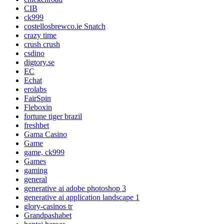
CIB
ck999
costellosbrewco.ie Snatch
crazy time
crush crush
csdino
digtory.se
EC
Echat
erolabs
FairSpin
Fleboxin
fortune tiger brazil
freshbet
Gama Casino
Game
game, ck999
Games
gaming
general
generative ai adobe photoshop 3
generative ai application landscape 1
glory-casinos tr
Grandpashabet