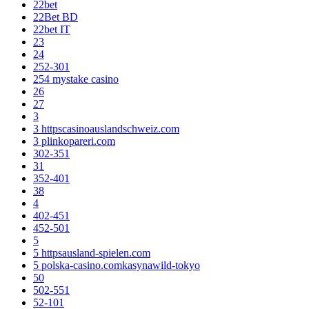
22bet
22Bet BD
22bet IT
23
24
252-301
254 mystake casino
26
27
3
3 httpscasinoauslandschweiz.com
3 plinkopareri.com
302-351
31
352-401
38
4
402-451
452-501
5
5 httpsausland-spielen.com
5 polska-casino.comkasynawild-tokyo
50
502-551
52-101