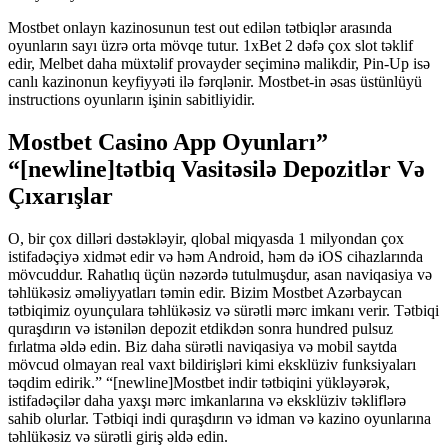
Mostbet onlayn kazinosunun test out edilən tətbiqlər arasında
oyunların sayı üzrə orta mövqe tutur. 1xBet 2 dəfə çox slot təklif
edir, Melbet daha müxtəlif provayder seçiminə malikdir, Pin-Up isə
canlı kazinonun keyfiyyəti ilə fərqlənir. Mostbet-in əsas üstünlüyü
instructions oyunların işinin sabitliyidir.
Mostbet Casino App Oyunları”
“[newline]tətbiq Vasitəsilə Depozitlər Və
Çıxarışlar
O, bir çox dilləri dəstəkləyir, qlobal miqyasda 1 milyondan çox
istifadəçiyə xidmət edir və həm Android, həm də iOS cihazlarında
mövcuddur. Rahatlıq üçün nəzərdə tutulmuşdur, asan naviqasiya və
təhlükəsiz əməliyyatları təmin edir. Bizim Mostbet Azərbaycan
tətbiqimiz oyunçulara təhlükəsiz və sürətli mərc imkanı verir. Tətbiqi
quraşdırın və istənilən depozit etdikdən sonra hundred pulsuz
fırlatma əldə edin. Biz daha sürətli naviqasiya və mobil saytda
mövcud olmayan real vaxt bildirişləri kimi eksklüziv funksiyaları
təqdim edirik.” “[newline]Mostbet indir tətbiqini yükləyərək,
istifadəçilər daha yaxşı mərc imkanlarına və eksklüziv təkliflərə
sahib olurlar. Tətbiqi indi quraşdırın və idman və kazino oyunlarına
təhlükəsiz və sürətli giriş əldə edin.