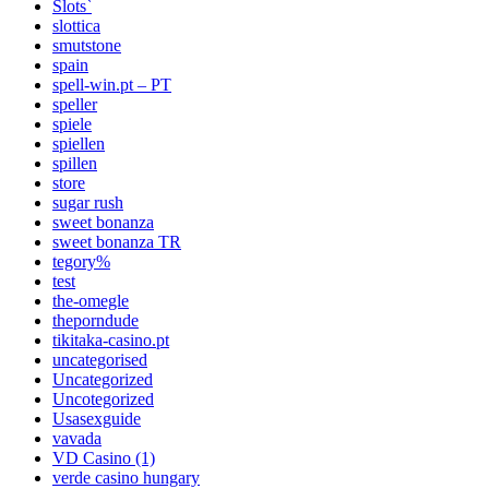
Slots`
slottica
smutstone
spain
spell-win.pt – PT
speller
spiele
spiellen
spillen
store
sugar rush
sweet bonanza
sweet bonanza TR
tegory%
test
the-omegle
theporndude
tikitaka-casino.pt
uncategorised
Uncategorized
Uncotegorized
Usasexguide
vavada
VD Casino (1)
verde casino hungary