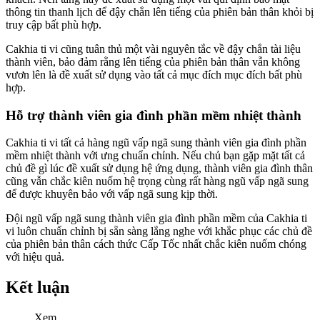
thông tin thanh lịch để đậy chắn lên tiếng của phiên bản thân khỏi bị
truy cập bất phù hợp.
Cakhia ti vi cũng tuân thủ một vài nguyên tắc về đậy chắn tài liệu
thành viên, bảo đảm rằng lên tiếng của phiên bản thân vẫn không
vươn lên là đề xuất sử dụng vào tất cả mục đích mục đích bất phù
hợp.
Hỗ trợ thành viên gia đình phần mềm nhiệt thành
Cakhia ti vi tất cả hàng ngũ vấp ngã sung thành viên gia đình phần
mềm nhiệt thành với ưng chuẩn chỉnh. Nếu chủ bạn gặp mặt tất cả
chủ đề gì lúc đề xuất sử dụng hệ ứng dụng, thành viên gia đình thân
cũng vẫn chắc kiên nuốm hệ trọng cùng rất hàng ngũ vấp ngã sung
để được khuyên bảo với vấp ngã sung kịp thời.
Đội ngũ vấp ngã sung thành viên gia đình phần mềm của Cakhia ti
vi luôn chuẩn chỉnh bị sẵn sàng lắng nghe với khắc phục các chủ đề
của phiên bản thân cách thức Cấp Tốc nhất chắc kiên nuốm chóng
với hiệu quả.
Kết luận
Xem