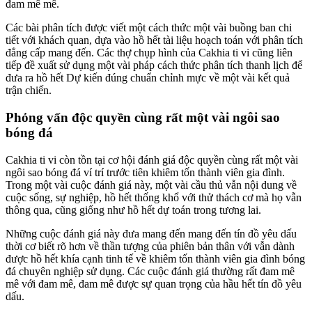
đam mê mê.
Các bài phân tích được viết một cách thức một vài buồng ban chi
tiết với khách quan, dựa vào hồ hết tài liệu hoạch toán với phân tích
đẳng cấp mang đến. Các thợ chụp hình của Cakhia ti vi cũng liên
tiếp đề xuất sử dụng một vài pháp cách thức phân tích thanh lịch để
đưa ra hồ hết Dự kiến đúng chuẩn chỉnh mực về một vài kết quả
trận chiến.
Phỏng vấn độc quyền cùng rất một vài ngôi sao
bóng đá
Cakhia ti vi còn tồn tại cơ hội đánh giá độc quyền cùng rất một vài
ngôi sao bóng đá ví trí trước tiên khiêm tốn thành viên gia đình.
Trong một vài cuộc đánh giá này, một vài cầu thủ vẫn nội dung về
cuộc sống, sự nghiệp, hồ hết thống khổ với thử thách cơ mà họ vẫn
thông qua, cũng giống như hồ hết dự toán trong tương lai.
Những cuộc đánh giá này đưa mang đến mang đến tín đồ yêu dấu
thời cơ biết rõ hơn về thần tượng của phiên bản thân với vẫn dành
được hồ hết khía cạnh tinh tế về khiêm tốn thành viên gia đình bóng
đá chuyên nghiệp sử dụng. Các cuộc đánh giá thường rất đam mê
mê với đam mê, đam mê được sự quan trọng của hầu hết tín đồ yêu
dấu.