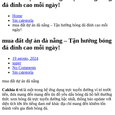
đá đỉnh cao mỗi ngày!
Home
Sin categoría
mua đất dự án đà nẵng – Tận hưởng bóng đá đỉnh cao mỗi
ngày!
mua đất dự án đà nẵng – Tận hưởng bóng
đá đỉnh cao mỗi ngày!
Posted
19 agosto, 2024
on
super
No Comments
Sin categoría
mua đất dự án đà nẵng
Cakhia ti vi
là một trong hệ ứng dụng trực tuyến đường ví trí trước
tiên, đưa mang đến mang đến tín đồ yêu dấu bóng đá hồ hết thưởng
thức xem bóng đá trực tuyến đường bậc nhất, thông báo update với
diện tích lớn lên tiếng đam mê khác địa chỉ mang đến khiêm tốn
thành viên gia đình bóng đá.