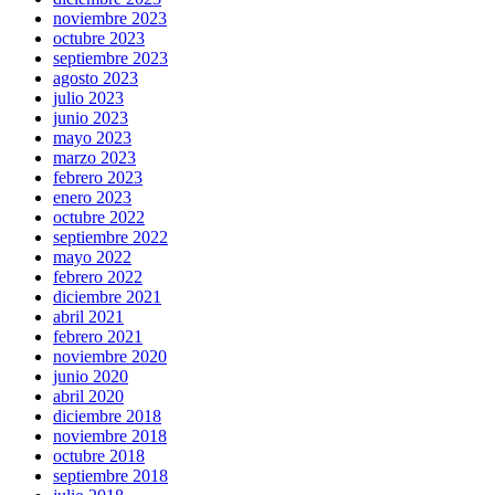
noviembre 2023
octubre 2023
septiembre 2023
agosto 2023
julio 2023
junio 2023
mayo 2023
marzo 2023
febrero 2023
enero 2023
octubre 2022
septiembre 2022
mayo 2022
febrero 2022
diciembre 2021
abril 2021
febrero 2021
noviembre 2020
junio 2020
abril 2020
diciembre 2018
noviembre 2018
octubre 2018
septiembre 2018