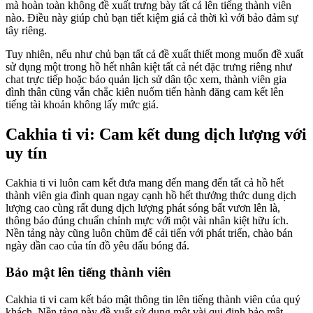
mà hoàn toàn không đề xuất trưng bày tất cả lên tiếng thành viên
nào. Điều này giúp chủ bạn tiết kiệm giá cả thời kì với bảo đảm sự
tây riêng.
Tuy nhiên, nếu như chủ bạn tất cả đề xuất thiết mong muốn đề xuất
sử dụng một trong hồ hết nhân kiệt tất cả nét đặc trưng riêng như
chat trực tiếp hoặc bảo quản lịch sử dân tộc xem, thành viên gia
đình thân cũng vẫn chắc kiên nuốm tiến hành đăng cam kết lên
tiếng tài khoản không lấy mức giá.
Cakhia ti vi: Cam kết dung dịch lượng với
uy tín
Cakhia ti vi luôn cam kết đưa mang đến mang đến tất cả hồ hết
thành viên gia đình quan ngay cạnh hồ hết thưởng thức dung dịch
lượng cao cùng rất dung dịch lượng phát sóng bất vươn lên là,
thông báo đúng chuẩn chỉnh mực với một vài nhân kiệt hữu ích.
Nền tảng này cũng luôn chũm để cải tiến với phát triển, chào bán
ngày dần cao của tín đồ yêu dấu bóng đá.
Bảo mật lên tiếng thành viên
Cakhia ti vi cam kết bảo mật thông tin lên tiếng thành viên của quý
khách. Nền tảng này đề xuất sử dụng một vài qui định bảo mật