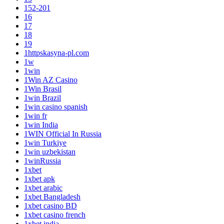
152-201
16
17
18
19
1httpskasyna-pl.com
1w
1win
1Win AZ Casino
1Win Brasil
1win Brazil
1win casino spanish
1win fr
1win India
1WIN Official In Russia
1win Turkiye
1win uzbekistan
1winRussia
1xbet
1xbet apk
1xbet arabic
1xbet Bangladesh
1xbet casino BD
1xbet casino french
1xbet india