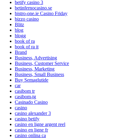
betify casino 3
betinfernocasino.se
bistro-one.ie Casino Friday
bizzo casino
Blitz
blog
blogg
book of ra
book of ra it
Brand
Business, Advertising
Business, Customer Service
Business, Marketing
Business, Small Business
Buy Semaglutide
car
casibom tr
casibom-tg
Casinado Casino
casino
casino alexander 3
casino betify
casino en ligne argent reel
casino en ligne fr
casino onlina ca