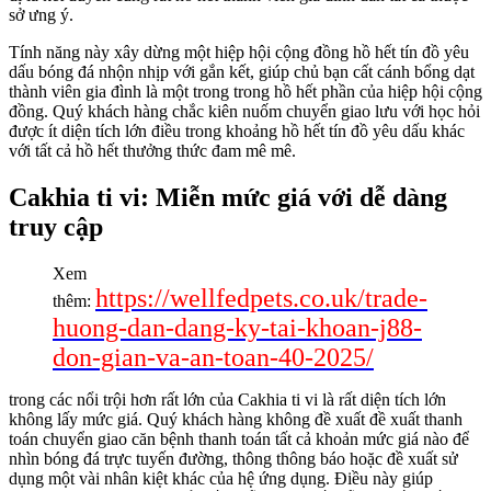
sở ưng ý.
Tính năng này xây dừng một hiệp hội cộng đồng hồ hết tín đồ yêu
dấu bóng đá nhộn nhịp với gắn kết, giúp chủ bạn cất cánh bổng dạt
thành viên gia đình là một trong trong hồ hết phần của hiệp hội cộng
đồng. Quý khách hàng chắc kiên nuốm chuyển giao lưu với học hỏi
được ít diện tích lớn điều trong khoảng hồ hết tín đồ yêu dấu khác
với tất cả hồ hết thưởng thức đam mê mê.
Cakhia ti vi: Miễn mức giá với dễ dàng
truy cập
Xem
https://wellfedpets.co.uk/trade-
thêm:
huong-dan-dang-ky-tai-khoan-j88-
don-gian-va-an-toan-40-2025/
trong các nổi trội hơn rất lớn của Cakhia ti vi là rất diện tích lớn
không lấy mức giá. Quý khách hàng không đề xuất đề xuất thanh
toán chuyển giao căn bệnh thanh toán tất cả khoản mức giá nào để
nhìn bóng đá trực tuyến đường, thông thông báo hoặc đề xuất sử
dụng một vài nhân kiệt khác của hệ ứng dụng. Điều này giúp