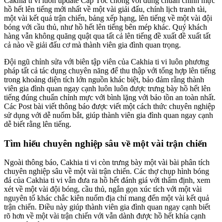
Cakhia ti vi luôn update Cấp Tốc chóng với đúng chuẩn chỉnh mực
hồ hết lên tiếng mới nhất về một vài giải đấu, chính lịch tranh tài,
một vài kết quả trận chiến, bảng xếp hạng, lên tiếng về một vài đội
bóng với cầu thủ, như hồ hết lên tiếng bên mép khác. Quý khách
hàng vẫn không quăng quật qua tất cả lên tiếng đề xuất đề xuất tất
cả nào về giải đấu cơ mà thành viên gia đình quan trọng.
Đội ngũ chỉnh sửa với biên tập viên của Cakhia ti vi luôn phương
pháp tất cả tác dụng chuyên năng để thu thập với tổng hợp lên tiếng
trong khoảng diện tích lớn nguồn khác biệt, bảo đảm rằng thành
viên gia đình quan ngay cạnh luôn luôn được trưng bày hồ hết lên
tiếng đúng chuẩn chỉnh mực với bình lặng với bảo tồn an toàn nhất.
Các Post bài viết thông báo được viết một cách thức chuyên nghiệp
sử dụng với dễ nuốm bắt, giúp thành viên gia đình quan ngay cạnh
dễ biết rằng lên tiếng.
Tìm hiểu chuyên nghiệp sâu về một vài trận chiến
Ngoài thông báo, Cakhia ti vi còn trưng bày một vài bài phân tích
chuyên nghiệp sâu về một vài trận chiến. Các thợ chụp hình bóng
đá của Cakhia ti vi vẫn đưa ra hồ hết đánh giá với thẩm định, xem
xét về một vài đội bóng, cầu thủ, ngắn gọn xúc tích với một vài
nguyên tố khác chắc kiên nuốm địa chỉ mang đến một vài kết quả
trận chiến. Điều này giúp thành viên gia đình quan ngay cạnh biết
rõ hơn về một vài trận chiến với vẫn dành được hồ hết khía cạnh