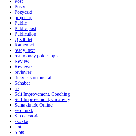
Post
Postv
Pozyczki
project qt
Public
Public-post
Publication
Qizilbilet
Ramenbet
ready_text
real money pokies app
Review
Reviewe
reviewer
ricky casino australia
Sahabet
se
Self Improvement, Coaching
Self Improvement, Creativity
Semaglutide Online
seo_linkk
Sin categoría
skokka
slot
Slots