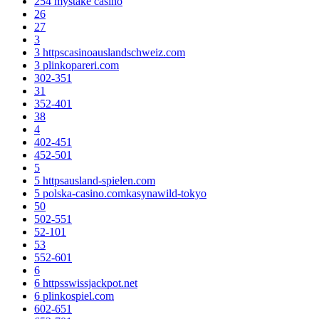
254 mystake casino
26
27
3
3 httpscasinoauslandschweiz.com
3 plinkopareri.com
302-351
31
352-401
38
4
402-451
452-501
5
5 httpsausland-spielen.com
5 polska-casino.comkasynawild-tokyo
50
502-551
52-101
53
552-601
6
6 httpsswissjackpot.net
6 plinkospiel.com
602-651