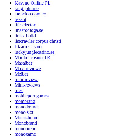
Kasyno Online PL
king johnnie
laopcion.com.co
levant
lifeselector
linasrodloga.se
links_build
listcrawler corpus christi
Lizaro Casino
luckyjunglecasino.se
Maribet casino TR
Masalbet
Maxi reviewe
Melbet
mini-review
Mini-reviews
misc
mobileporngames
mombrand
mono brand
mono slot
Mono-brand
Monobrand
monobrend
monogame