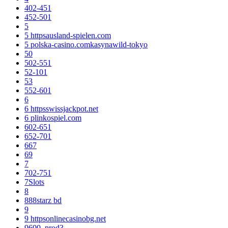
402-451
452-501
5
5 httpsausland-spielen.com
5 polska-casino.comkasynawild-tokyo
50
502-551
52-101
53
552-601
6
6 httpsswissjackpot.net
6 plinkospiel.com
602-651
652-701
667
69
7
702-751
7Slots
8
888starz bd
9
9 httpsonlinecasinobg.net
9600_prod3