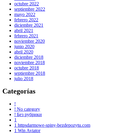
octubre 2022
septiembre 2022
mayo 2022
febrero 2022
diciembre 2021
abril 2021
febrero 2021
noviembre 2020
junio 2020
abril 2020
diciembre 2018
noviembre 2018
octubre 2018
septiembre 2018
julio 2018
Categorías
!
! No category
! Без рубрики
1
1 httpsdarmowe-spiny-bezdepozytu.com
1 Win Aviator