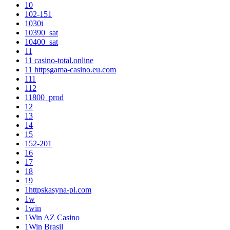
10
102-151
1030i
10390_sat
10400_sat
11
11 casino-total.online
11 httpsgama-casino.eu.com
111
112
11800_prod
12
13
14
15
152-201
16
17
18
19
1httpskasyna-pl.com
1w
1win
1Win AZ Casino
1Win Brasil