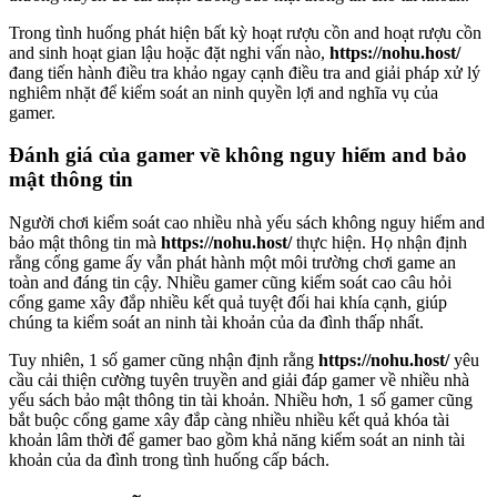
Trong tình huống phát hiện bất kỳ hoạt rượu cồn and hoạt rượu cồn
and sinh hoạt gian lậu hoặc đặt nghi vấn nào,
https://nohu.host/
đang tiến hành điều tra khảo ngay cạnh điều tra and giải pháp xử lý
nghiêm nhặt để kiểm soát an ninh quyền lợi and nghĩa vụ của
gamer.
Đánh giá của gamer về không nguy hiểm and bảo
mật thông tin
Người chơi kiểm soát cao nhiều nhà yếu sách không nguy hiểm and
bảo mật thông tin mà
https://nohu.host/
thực hiện. Họ nhận định
rằng cổng game ấy vẫn phát hành một môi trường chơi game an
toàn and đáng tin cậy. Nhiều gamer cũng kiểm soát cao câu hỏi
cổng game xây đắp nhiều kết quả tuyệt đối hai khía cạnh, giúp
chúng ta kiểm soát an ninh tài khoản của da đình thấp nhất.
Tuy nhiên, 1 số gamer cũng nhận định rằng
https://nohu.host/
yêu
cầu cải thiện cường tuyên truyền and giải đáp gamer về nhiều nhà
yếu sách bảo mật thông tin tài khoản. Nhiều hơn, 1 số gamer cũng
bắt buộc cổng game xây đắp càng nhiều nhiều kết quả khóa tài
khoản lâm thời để gamer bao gồm khả năng kiểm soát an ninh tài
khoản của da đình trong tình huống cấp bách.