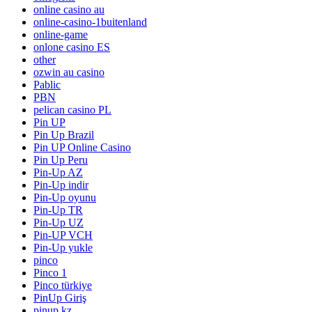
online casino au
online-casino-1buitenland
online-game
onlone casino ES
other
ozwin au casino
Pablic
PBN
pelican casino PL
Pin UP
Pin Up Brazil
Pin UP Online Casino
Pin Up Peru
Pin-Up AZ
Pin-Up indir
Pin-Up oyunu
Pin-Up TR
Pin-Up UZ
Pin-UP VCH
Pin-Up yukle
pinco
Pinco 1
Pinco türkiye
PinUp Giriş
pinup kz