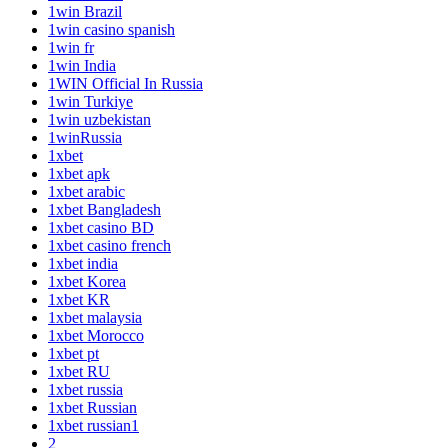
1win Brazil
1win casino spanish
1win fr
1win India
1WIN Official In Russia
1win Turkiye
1win uzbekistan
1winRussia
1xbet
1xbet apk
1xbet arabic
1xbet Bangladesh
1xbet casino BD
1xbet casino french
1xbet india
1xbet Korea
1xbet KR
1xbet malaysia
1xbet Morocco
1xbet pt
1xbet RU
1xbet russia
1xbet Russian
1xbet russian1
2