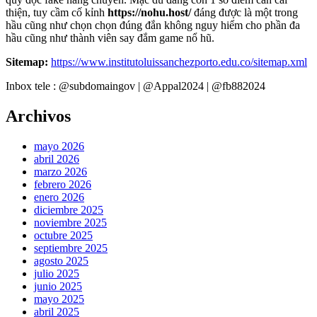
thiện, tuy cầm cố kỉnh
https://nohu.host/
đáng được là một trong
hầu cũng như chọn chọn đúng đắn không nguy hiểm cho phần đa
hầu cũng như thành viên say đắm game nổ hũ.
Sitemap:
https://www.institutoluissanchezporto.edu.co/sitemap.xml
Inbox tele : @subdomaingov | @Appal2024 | @fb882024
Archivos
mayo 2026
abril 2026
marzo 2026
febrero 2026
enero 2026
diciembre 2025
noviembre 2025
octubre 2025
septiembre 2025
agosto 2025
julio 2025
junio 2025
mayo 2025
abril 2025