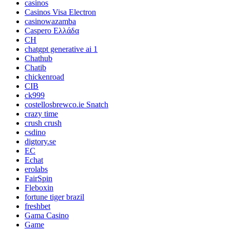
casinos
Casinos Visa Electron
casinowazamba
Caspero Ελλάδα
CH
chatgpt generative ai 1
Chathub
Chatib
chickenroad
CIB
ck999
costellosbrewco.ie Snatch
crazy time
crush crush
csdino
digtory.se
EC
Echat
erolabs
FairSpin
Fleboxin
fortune tiger brazil
freshbet
Gama Casino
Game