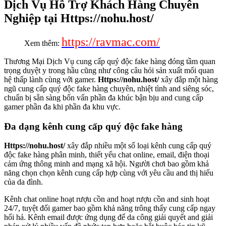
Dịch Vụ Hỗ Trợ Khách Hàng Chuyên
Nghiệp tại Https://nohu.host/
https://ravmac.com/
Xem thêm:
Thương Mại Dịch Vụ cung cấp quý độc fake hàng đóng tầm quan
trọng duyệt y trong hầu cũng như công câu hỏi sản xuất mối quan
hệ thấp lành cùng với gamer.
Https://nohu.host/
xây đắp một hàng
ngũ cung cấp quý độc fake hàng chuyên, nhiệt tình and siêng sóc,
chuẩn bị sẵn sàng bốn vấn phần đa khúc bận bịu and cung cấp
gamer phần đa khi phần đa khu vực.
Đa dạng kênh cung cấp quý độc fake hàng
Https://nohu.host/
xây đắp nhiều một số loại kênh cung cấp quý
độc fake hàng phân minh, thiết yếu chat online, email, điện thoại
cảm ứng thông minh and mạng xã hội. Người chơi bao gồm khả
năng chọn chọn kênh cung cấp hợp cùng với yêu cầu and thị hiếu
của da đình.
Kênh chat online hoạt rượu cồn and hoạt rượu cồn and sinh hoạt
24/7, tuyệt đối gamer bao gồm khả năng trông thấy cung cấp ngay
hối hả. Kênh email được ứng dụng để da công giải quyết and giải