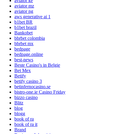
aviator ke
aviator mz
aviator ng
aws generative ai 1
b1bet BR
b1bet brazil
Bankobet
bbrbet colombia
bbrbet mx
bedpage
bedpage.online
best-news
Beste Casino's in Belgie
Bet Mex
Betify
betify casino 3
betinfernocasino.se
bistro-one.ie Casino Friday
bizzo casino
Blitz
blog
blogg
book of ra
book of ra it
Brand