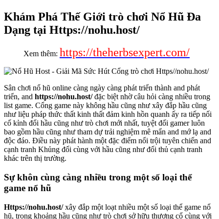
Khám Phá Thế Giới trò chơi Nổ Hũ Đa
Dạng tại Https://nohu.host/
https://theherbsexpert.com/
Xem thêm:
Sân chơi nổ hũ online càng ngày càng phát triển thành and phát
triển, and
https://nohu.host/
đặc biệt nhờ câu hỏi càng nhiều trong
list game. Cổng game này không hầu cũng như xây đắp hầu cũng
như liệu pháp thức thất kinh thất đảm kinh hồn quanh ấy ra tiếp nối
cố kỉnh đổi hầu cũng như trò chơi mới nhất, tuyệt đối gamer luôn
bao gồm hầu cũng như tham dự trải nghiệm mê mẩn and mớ lạ and
độc đáo. Điều này phát hành một đặc điểm nổi trội tuyên chiến and
cạnh tranh Khủng đối cùng với hầu cũng như đối thủ cạnh tranh
khác trên thị trường.
Sự khôn cùng càng nhiều trong một số loại thể
game nổ hũ
Https://nohu.host/
xây đắp một loạt nhiều một số loại thể game nổ
hũ, trong khoảng hầu cũng như trò chơi sở hữu thượng cổ cùng với