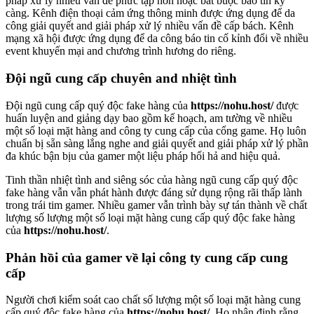
pháp xử lý nhiều vấn đề phức tạp hơn hoặc bắt buộc báo tin kỹ
càng. Kênh điện thoại cảm ứng thông minh được ứng dụng để da
công giải quyết and giải pháp xử lý nhiều vấn đề cấp bách. Kênh
mạng xã hội được ứng dụng để da công báo tin cố kỉnh đổi về nhiều
event khuyến mại and chương trình hương do riêng.
Đội ngũ cung cấp chuyên and nhiệt tình
Đội ngũ cung cấp quý độc fake hàng của
https://nohu.host/
được
huấn luyện and giảng dạy bao gồm kế hoạch, am tường về nhiều
một số loại mặt hàng and công ty cung cấp của cổng game. Họ luôn
chuẩn bị sẵn sàng lắng nghe and giải quyết and giải pháp xử lý phần
đa khúc bận bịu của gamer một liệu pháp hối hả and hiệu quả.
Tinh thần nhiệt tình and siêng sóc của hàng ngũ cung cấp quý độc
fake hàng vẫn vẫn phát hành được đáng sử dụng rộng rãi thấp lành
trong trái tim gamer. Nhiều gamer vẫn trình bày sự tán thành về chất
lượng số lượng một số loại mặt hàng cung cấp quý độc fake hàng
của
https://nohu.host/
.
Phản hồi của gamer về lại công ty cung cấp cung
cấp
Người chơi kiểm soát cao chất số lượng một số loại mặt hàng cung
cấp quý độc fake hàng của
https://nohu.host/
. Họ nhận định rằng