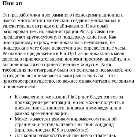
Пин-ап
Эти разработчики программного недискриминационных
имеют многолетний житейский создания уникальных и
увлекательных игр ддя онлайн-казино. Я который
разочарован тем, но администрация Pin-Up Casino не
предлагает круглосуточную поддержку клиентов. Как
иностранному игроку, мне показалось неудобным, не
поддержка в чате была недоступна же определенные часы.
Рекламные предложения в Pin-Up Casino показались меня
довольно привлекательными вопреки простому дизайну, и я
воспользовался его приветственным бонусом. Хотя
требования по отыгрышу были относительно невысокой, что
затрудняло логичный моего выигрыша. Бонусы – это
приятное преимущество, но важнее ознакомиться с условиями
и положениями.
К сожалению, же казино PinUp нет бездепозитов за
прохождение регистрации, но но можно получить и
проявление активности, вопреки промокоду или в
рамках временной акции.
Может качается прямиком киромарусом главной
странички и устанавливается на твой Андроид
(приложение для iOS в разработке).
Для конца разработать выигрышную стратегию,