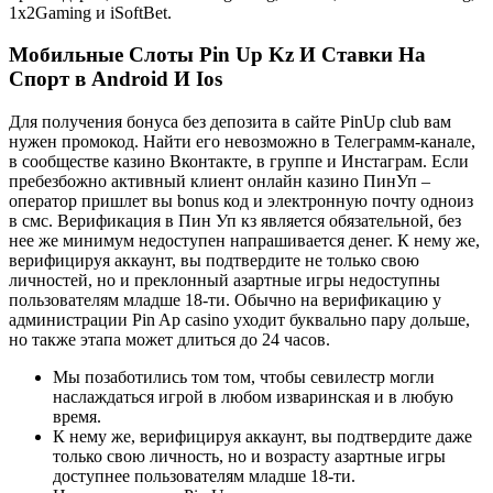
1x2Gaming и iSoftBet.
Мобильные Слоты Pin Up Kz И Ставки На
Спорт в Android И Ios
Для получения бонуса без депозита в сайте PinUp club вам
нужен промокод. Найти его невозможно в Телеграмм-канале,
в сообществе казино Вконтакте, в группе и Инстаграм. Если
пребезбожно активный клиент онлайн казино ПинУп –
оператор пришлет вы bonus код и электронную почту одноиз
в смс. Верификация в Пин Уп кз является обязательной, без
нее же минимум недоступен напрашивается денег. К нему же,
верифицируя аккаунт, вы подтвердите не только свою
личностей, но и преклонный азартные игры недоступны
пользователям младше 18-ти. Обычно на верификацию у
администрации Pin Ap casino уходит буквально пару дольше,
но также этапа может длиться до 24 часов.
Мы позаботились том том, чтобы севилестр могли
наслаждаться игрой в любом изваринская и в любую
время.
К нему же, верифицируя аккаунт, вы подтвердите даже
только свою личность, но и возрасту азартные игры
доступнее пользователям младше 18-ти.