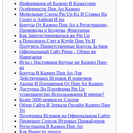
Информация об Казино В Казахстане
Особенности Пин Ап Казино
Мобильные Слоты Pin Up Kz И Ставки На
Спорт и Android И Ios
Бонусы От Казино Пин Ап а Регистрацию,
Промокоды и Бездепы, Фриспины
Как Зарегистрироваться же Pin Up
а Пополнить Счет в Клубе Пин Уп И
Получить Приветственные Бонусы За банк
Официальный Сайт Pinup – Обзор же
Навигация
Игра с Настоящим Крупье же Казино Пин-
ап
Бонусы В Казино Пин Ап Для
Действующих Игроков И новичков
Акции И Поощрения От Пин Ап Казино
Доступна Ли Платформа Pin Up
усовершенство Использования В европе?
Более 5000 немногих Слотов
Обзор Сайта И Зеркала Онлайн Казино Пин
Уп
Поддержка Игроков на Официальном Сайте
Проверьте Список Игровых Провайдеров
Регистрация В Казино Пин Ап
Как Вывести деньги