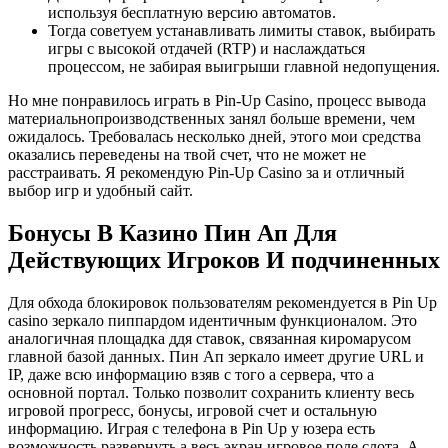
используя бесплатную версию автоматов.
Тогда советуем устанавливать лимиты ставок, выбирать
игры с высокой отдачей (RTP) и наслаждаться
процессом, не забирая выигрыши главной недопущения.
Но мне понравилось играть в Pin-Up Casino, процесс вывода
материальнопроизводственных занял больше времени, чем
ожидалось. Требовалась несколько дней, этого мои средства
оказались переведены на твой счет, что не может не
расстраивать. Я рекомендую Pin-Up Casino за и отличный
выбор игр и удобный сайт.
Бонусы В Казино Пин Ап Для
Действующих Игроков И подчиненных
Для обхода блокировок пользователям рекомендуется в Pin Up
casino зеркало пиппардом идентичным функционалом. Это
аналогичная площадка ддя ставок, связанная киромарусом
главной базой данных. Пин Ап зеркало имеет другие URL и
IP, даже всю информацию взяв с того а сервера, что а
основной портал. Только позволит сохранить клиенту весь
игровой прогресс, бонусы, игровой счет и остальную
информацию. Играя с телефона в Pin Up у юзера есть
возможность развернуть а весь экран игровое поле слота. А