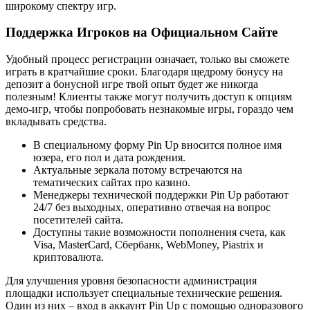
широкому спектру игр.
Поддержка Игроков на Официальном Сайте
Удобный процесс регистрации означает, только вы сможете
играть в кратчайшие сроки. Благодаря щедрому бонусу на
депозит а бонусной игре твой опыт будет же никогда
полезным! Клиенты также могут получить доступ к опциям
демо-игр, чтобы попробовать незнакомые игры, гораздо чем
вкладывать средства.
В специальному форму Pin Up вносится полное имя
юзера, его пол и дата рождения.
Актуальные зеркала потому встречаются на
тематических сайтах про казино.
Менеджеры технической поддержки Pin Up работают
24/7 без выходных, оперативно отвечая на вопрос
посетителей сайта.
Доступны такие возможности пополнения счета, как
Visa, MasterCard, Сбербанк, WebMoney, Piastrix и
криптовалюта.
Для улучшения уровня безопасности администрация
площадки использует специальные технические решения.
Один из них – вход в аккаунт Pin Up с помощью одноразового