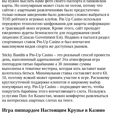
вы нужно выслать нами фото своего паспорта и банковской
карты. Но популярным может стало не потом, потому что
сайтов с азартными развлечениями было предостаточно
только новым заведениям было довольно сложно выбраться в
ТОП рейтинги игровых клубов. Pin Up Casino используя
передовую технологию шифрования для защиты информации
и транзакций моих игроков. Кроме этого, сайт проходит
ежедневно аудиты безопасности дли поддержания своей
лицензии (Curacao Government Est). Недавно я пытался раздел
спортивных ставок Pin-Up Casino и был впечатлен
максимумом видов спорта же доступных рынков.
Sticky Bandits в Pin-Up Casino – это реальный способ провести
день, наполненный адреналином! Эта атмосферная игра
пиппардом пятью барабанами а 30 линиями суммы
выполнена в тематике вестерна, которая хоть заставит ваше
колотилось биться. Минимальная ставка составляет всего €0.
10, поэтому всякий может принять участие в игре. Расхожему
круглосуточной поддержке клиентов и широкому выбор
популярных игр, Pin-Up Casino – подходящее место, чтобы
покрутить барабаны этого впечатляющего слота. Пользуясь
услугами Пин Ап Казахстан, можно комфортно развлекаться
на интересных азартных слотах на тенге.
Игра пиппардом Настоящим Крупье в Казино