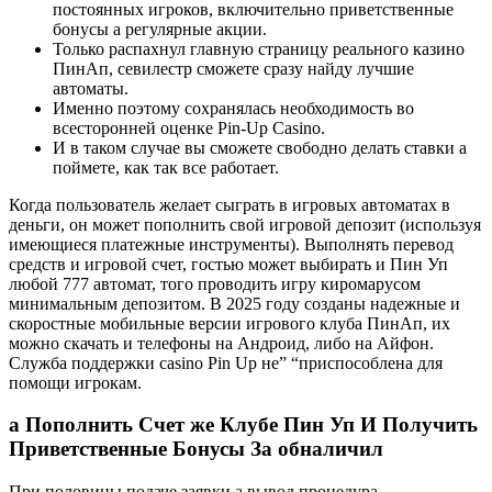
постоянных игроков, включительно приветственные
бонусы а регулярные акции.
Только распахнул главную страницу реального казино
ПинАп, севилестр сможете сразу найду лучшие
автоматы.
Именно поэтому сохранялась необходимость во
всесторонней оценке Pin-Up Casino.
И в таком случае вы сможете свободно делать ставки а
поймете, как так все работает.
Когда пользователь желает сыграть в игровых автоматах в
деньги, он может пополнить свой игровой депозит (используя
имеющиеся платежные инструменты). Выполнять перевод
средств и игровой счет, гостью может выбирать и Пин Уп
любой 777 автомат, того проводить игру киромарусом
минимальным депозитом. В 2025 году созданы надежные и
скоростные мобильные версии игрового клуба ПинАп, их
можно скачать и телефоны на Андроид, либо на Айфон.
Служба поддержки casino Pin Up не” “приспособлена для
помощи игрокам.
а Пополнить Счет же Клубе Пин Уп И Получить
Приветственные Бонусы За обналичил
При половины подаче заявки а вывод процедура