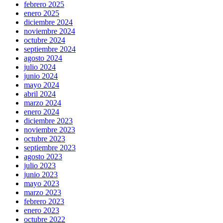
febrero 2025
enero 2025
diciembre 2024
noviembre 2024
octubre 2024
septiembre 2024
agosto 2024
julio 2024
junio 2024
mayo 2024
abril 2024
marzo 2024
enero 2024
diciembre 2023
noviembre 2023
octubre 2023
septiembre 2023
agosto 2023
julio 2023
junio 2023
mayo 2023
marzo 2023
febrero 2023
enero 2023
octubre 2022