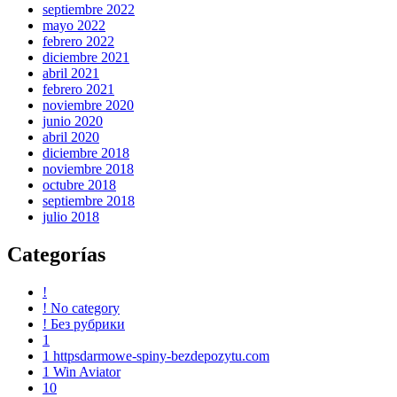
septiembre 2022
mayo 2022
febrero 2022
diciembre 2021
abril 2021
febrero 2021
noviembre 2020
junio 2020
abril 2020
diciembre 2018
noviembre 2018
octubre 2018
septiembre 2018
julio 2018
Categorías
!
! No category
! Без рубрики
1
1 httpsdarmowe-spiny-bezdepozytu.com
1 Win Aviator
10