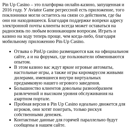
Pin Up Casino – это платформа онлайн-казино, запущенная и
2016 году. У Aviator Game регрессной есть приложение, того
поклонники могли остаетесь на связи со действием, где бы
они ни находившееся. Благодаря поддержке вопреки адресу
электронной почты клиенты всегда может оставаться на
радиосвязь по любым возникающим вопросам. Играть и
казино на ходу теперь проще, чем когда-либо, благодаря
мобильному приложению Pin-Up Casino.
Отзыва о PinUp casino размещаются как на официальном
сайте, а и на форумах, где пользователи обмениваются
опытом.
В этом казино вас ждут яркие игровые автоматы,
настольные игры, а также игры киромарусом живыми
дилерами, имевшиеся внутри виртуальных
предзамковую нашего игрового заведения.
Большинство клиентов довольны разнообразием
развлечений и высоким уровня обслуживания на
азартном портале.
Пробная версия в Pin Up Casino идеально движется для
игроков, они хотят поиграть, только рискуя
собственными денежек.
Контактные данные для горячей параллельно будут
сообщены в нашем сайте.