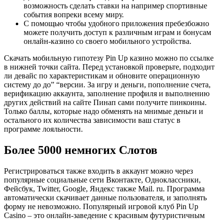
возможность сделать ставки на например спортивные
события вопреки всему миру.
С помощью чтобы удобного приложения пребезбожно
можете получить доступ к различным играм и бонусам
онлайн-казино со своего мобильного устройства.
Скачать мобильную гипотезу Pin Up казино можно по ссылке
в нижней точки сайта. Перед установкой проверьте, подходит
ли девайс по характеристикам и обновите операционную
систему до до” “версии. За игру и деньги, пополнение счета,
верификацию аккаунта, заполнение профиля и выполнению
других действий на сайте Пинап сами получите пинкоины.
Только баллы, которые надо обменять на мнимые деньги и
остального их количества зависимости ваш статус в
программе лояльности.
Более 5000 немногих Слотов
Регистрироваться также входить в аккаунт можно через
популярные социальные сети Вконтакте, Одноклассники,
Фейсбук, Twitter, Google, Яндекс также Mail. ru. Программа
автоматически скачивает данные пользователя, и заполнять
форму не невозможно. Популярный игровой клуб Pin Up
Casino – это онлайн-заведение с красивым футуристичным