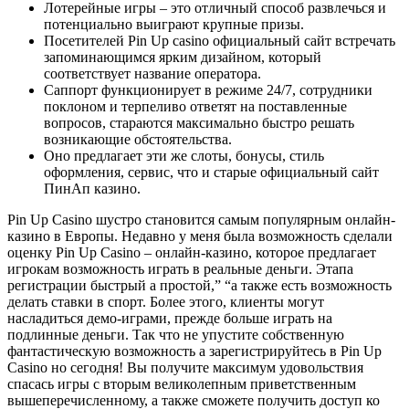
Лотерейные игры – это отличный способ развлечься и
потенциально выиграют крупные призы.
Посетителей Pin Up casino официальный сайт встречать
запоминающимся ярким дизайном, который
соответствует название оператора.
Саппорт функционирует в режиме 24/7, сотрудники
поклоном и терпеливо ответят на поставленные
вопросов, стараются максимально быстро решать
возникающие обстоятельства.
Оно предлагает эти же слоты, бонусы, стиль
оформления, сервис, что и старые официальный сайт
ПинАп казино.
Pin Up Casino шустро становится самым популярным онлайн-
казино в Европы. Недавно у меня была возможность сделали
оценку Pin Up Casino – онлайн-казино, которое предлагает
игрокам возможность играть в реальные деньги. Этапа
регистрации быстрый а простой,” “а также есть возможность
делать ставки в спорт. Более этого, клиенты могут
насладиться демо-играми, прежде больше играть на
подлинные деньги. Так что не упустите собственную
фантастическую возможность а зарегистрируйтесь в Pin Up
Casino но сегодня! Вы получите максимум удовольствия
спасась игры с вторым великолепным приветственным
вышеперечисленному, а также сможете получить доступ ко