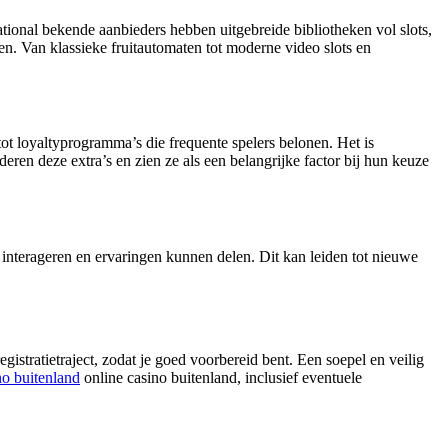
ational bekende aanbieders hebben uitgebreide bibliotheken vol slots,
ken. Van klassieke fruitautomaten tot moderne video slots en
ot loyaltyprogramma’s die frequente spelers belonen. Het is
ren deze extra’s en zien ze als een belangrijke factor bij hun keuze
 interageren en ervaringen kunnen delen. Dit kan leiden tot nieuwe
gistratietraject, zodat je goed voorbereid bent. Een soepel en veilig
no buitenland
online casino buitenland, inclusief eventuele