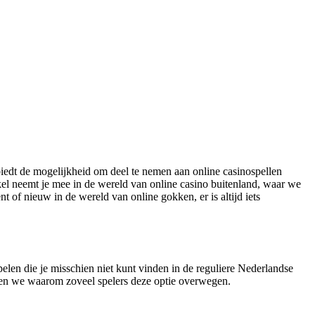
biedt de mogelijkheid om deel te nemen aan online casinospellen
ikel neemt je mee in de wereld van online casino buitenland, waar we
of nieuw in de wereld van online gokken, er is altijd iets
pelen die je misschien niet kunt vinden in de reguliere Nederlandse
eken we waarom zoveel spelers deze optie overwegen.