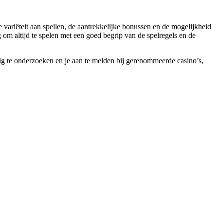
 variëteit aan spellen, de aantrekkelijke bonussen en de mogelijkheid
g om altijd te spelen met een goed begrip van de spelregels en de
ldig te onderzoeken en je aan te melden bij gerenommeerde casino’s,