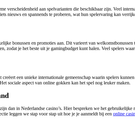
me verscheidenheid aan spelvarianten die beschikbaar zijn. Veel intern
m iets nieuws en spannends te proberen, wat hun spelervaring kan verrij
kelijke bonussen en promoties aan. Dit varieert van welkomstbonussen t
 zodat je het beste uit je gamingbudget kunt halen. Veel spelers waarde
it creëert een unieke internationale gemeenschap waarin spelers kunnen
. Het sociale aspect van online gokken kan het spel nog leuker maken.
and
zijn dan in Nederlandse casino’s. Hier bespreken we het gebruikelijke re
sectie leggen we stap voor stap uit hoe je je aanmeldt bij een
online casi