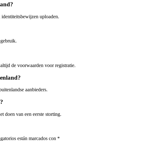
nland?
 identiteitsbewijzen uploaden.
 gebruik.
ltijd de voorwaarden voor registratie.
itenland?
 buitenlandse aanbieders.
d?
et doen van een eerste storting.
gatorios están marcados con
*