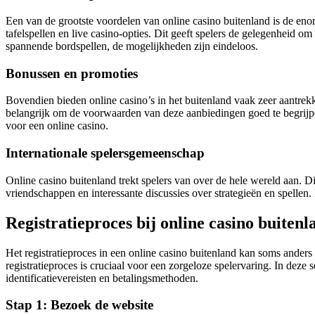
Een van de grootste voordelen van online casino buitenland is de enor
tafelspellen en live casino-opties. Dit geeft spelers de gelegenheid o
spannende bordspellen, de mogelijkheden zijn eindeloos.
Bonussen en promoties
Bovendien bieden online casino’s in het buitenland vaak zeer aantrek
belangrijk om de voorwaarden van deze aanbiedingen goed te begrijpen,
voor een online casino.
Internationale spelersgemeenschap
Online casino buitenland trekt spelers van over de hele wereld aan. D
vriendschappen en interessante discussies over strategieën en spellen
Registratieproces bij online casino buitenl
Het registratieproces in een online casino buitenland kan soms anders 
registratieproces is cruciaal voor een zorgeloze spelervaring. In deze 
identificatievereisten en betalingsmethoden.
Stap 1: Bezoek de website