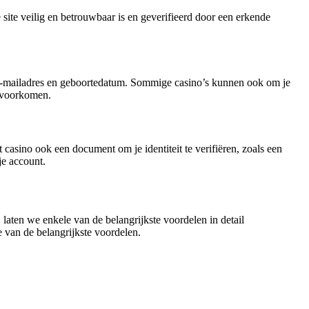
 site veilig en betrouwbaar is en geverifieerd door een erkende
, e-mailadres en geboortedatum. Sommige casino’s kunnen ook om je
t voorkomen.
 casino ook een document om je identiteit te verifiëren, zoals een
je account.
 laten we enkele van de belangrijkste voordelen in detail
e van de belangrijkste voordelen.