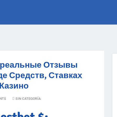
: реальные Отзывы
е Средств, Ставках
 Казино
NTS
SIN CATEGORÍA