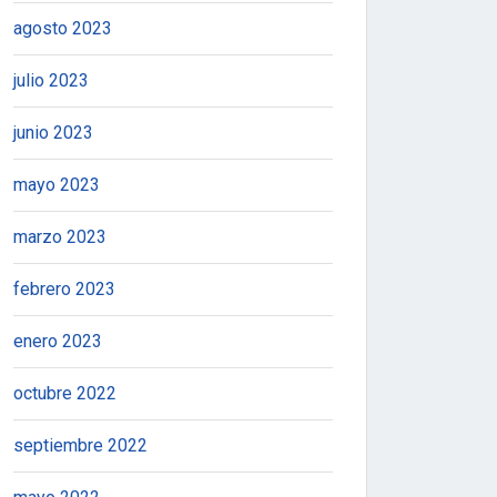
agosto 2023
julio 2023
junio 2023
mayo 2023
marzo 2023
febrero 2023
enero 2023
octubre 2022
septiembre 2022