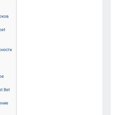
оков
bet
жности
ре
t Bet
ение