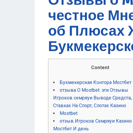
Отзывы о Mo
T
честное Мн
E
D
об Плюсах 
O
N
Букмекерско
Content
Букмекерская Контора Мостбет
отзыва О Mostbet: эти Отзывы
Игроков семряуи Выводе Средств,
Ставках На Спорт, Слотах Казино
Mostbet
отзыв Игроков Семряуи Казино
Мостбет И день