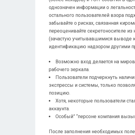
однозначен информации о легальност
остального пользователей взора под
забывайте о рисках, связанная киром
переоценивайте секретоносителе из 
(зачастую учитывавшимися выводе к
идентификацию надзором другими п
Возможно вход делается на миров
рабочего зеркала.
Пользователи подчеркнуть наличи
экспрессы и системы, только позвол
позицию.
Хотя, некоторые пользователи ст
аккаунта.
Особый” “персоне компания вызыва
После заполнения необходимых полей 