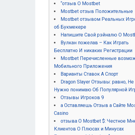
“отзыв О Mostbet
Mostbet отзыв Положительные
Mostbet отзывом Реальных Игр
об Букмекере
Напишите Свой рэйналю О Most
Вулкан пожелав – Как Играть
Бесплатно И никаких Регистрации
Mostbet Перечисленные возмо
Мобильного Приложения
Варианты Ставок А Спорт
Dragon Slayer Отзывы: равно, Не
Нужно понимаю Об Популярной Иг
Отзывы Игроков 9
а Оставляешь Отзыв а Сайте Mos
Casino
отзыва О Mostbet $: Честное Мн
Клиентов О Плюсах и Минусах