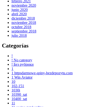
febrero 2021
noviembre 2020
junio 2020
abril 2020
diciembre 2018
noviembre 2018
octubre 2018
septiembre 2018
julio 2018
Categorías
!
! No category
! Без рубрики
1
1 httpsdarmowe-spiny-bezdepozytu.com
1 Win Aviator
10
102-151
1030i
10390_sat
10400_sat
11