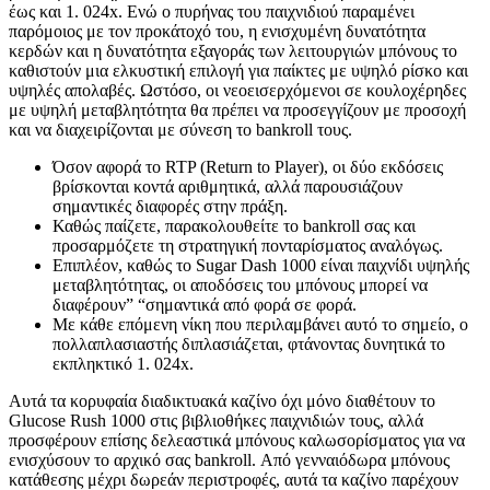
έως και 1. 024x. Ενώ ο πυρήνας του παιχνιδιού παραμένει
παρόμοιος με τον προκάτοχό του, η ενισχυμένη δυνατότητα
κερδών και η δυνατότητα εξαγοράς των λειτουργιών μπόνους το
καθιστούν μια ελκυστική επιλογή για παίκτες με υψηλό ρίσκο και
υψηλές απολαβές. Ωστόσο, οι νεοεισερχόμενοι σε κουλοχέρηδες
με υψηλή μεταβλητότητα θα πρέπει να προσεγγίζουν με προσοχή
και να διαχειρίζονται με σύνεση το bankroll τους.
Όσον αφορά το RTP (Return to Player), οι δύο εκδόσεις
βρίσκονται κοντά αριθμητικά, αλλά παρουσιάζουν
σημαντικές διαφορές στην πράξη.
Καθώς παίζετε, παρακολουθείτε το bankroll σας και
προσαρμόζετε τη στρατηγική πονταρίσματος αναλόγως.
Επιπλέον, καθώς το Sugar Dash 1000 είναι παιχνίδι υψηλής
μεταβλητότητας, οι αποδόσεις του μπόνους μπορεί να
διαφέρουν” “σημαντικά από φορά σε φορά.
Με κάθε επόμενη νίκη που περιλαμβάνει αυτό το σημείο, ο
πολλαπλασιαστής διπλασιάζεται, φτάνοντας δυνητικά το
εκπληκτικό 1. 024x.
Αυτά τα κορυφαία διαδικτυακά καζίνο όχι μόνο διαθέτουν το
Glucose Rush 1000 στις βιβλιοθήκες παιχνιδιών τους, αλλά
προσφέρουν επίσης δελεαστικά μπόνους καλωσορίσματος για να
ενισχύσουν το αρχικό σας bankroll. Από γενναιόδωρα μπόνους
κατάθεσης μέχρι δωρεάν περιστροφές, αυτά τα καζίνο παρέχουν