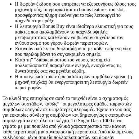
Η δωρεάν έκδοση σου επιτρέπει να εξερευνήσεις όλους τους
μηχανισμούς, τα γραφικά και τα bonus features του slot,
προσφέροντας πλήρη εικόνα για το πώς λειτουργεί το
παιχνίδι στην πράξη.
Η λειτουργία Bonus Buy είναι ιδιαίτερα ελκυστική για τους
παίκτες που απολαμβάνουν το παιχνίδι υψηλής
μεταβλητότητας και θέλουν να βιώνουν συχνότερα τον
ενθουσιασμό του γύρου δωρεάν περιστροφών.
Ξεκινούν από 2x και διπλασιάζονται με κάθε επόμενη νίκη
που περιλαμβάνει το συγκεκριμένο σημείο.
Κατά τη” “διάρκεια αυτού του γύρου, τα σημεία
πολλαπλασιαστή παραμένουν ενεργά, ενισχύοντας τις
δυνατότητές σας για μεγάλα κέρδη.
Η προσγείωση τριών ή περισσότερων συμβόλων spread (η
μηχανή τσίχλας) θα ενεργοποιήσει τη λειτουργία δωρεάν
περιστροφών.
Το κλειδί της επιτυχίας σε αυτό το παιχνίδι είναι ο σχηματισμός
μεγάλων συστάδων, καθώς” “οι μεγαλύτερες ομάδες ταιριαστών
συμβόλων οδηγούν σε υψηλότερες πληρωμές. Έχετε το νου σας
για ευκαιρίες σύνδεσης συμβόλων και δημιουργίας εκτεταμένων
συμπλεγμάτων σε όλο το πλέγμα. Το Sugar Dash 1000 είναι
γεμάτο με μια ποικιλία από γλυκά χαρακτηριστικά που κάνουν
κάθε περιστροφή μια συναρπαστική περιπέτεια. Από κυλιόμενους
κυλίνδρους μέχρι σημεία πολλαπλασιαστών και δωρεάν