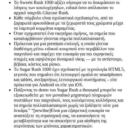
Το Sweets Rush 1000 αξίζει σίγουρα να το δοκιμάσουν οι
λάτρεις των κουλοχέρηδων, ειδικά όσοι απόλαυσαν το
αρχικό παιχνίδι Glucose Rush.
Κάθε σύμβολο είναι σχολαστικά σχεδιασμένο, από τα
ζαχαρωτά αρκουδάκια με τα ξεχωριστά τους χρώματα μέχρι
τα λαμπερά κομμάτια καραμέλας.
Όταν σχηματιστεί ένα νικητήριο σμήνος, τα σημεία που
καταλαμβάνουν γίνονται σημεία πολλαπλασιαστή.
Πρόκειται για μια premium επιλογή, η οποία γίνεται
διαθέσιμη μέσω ειδικού κουμπιού στο περιβάλλον του
παιχνιδιού και παρέχει την ευκαιρία για πιο εκρηκτικές
στιγμές και υψηλότερο δυναμικό νίκης — με το αντίστοιχο,
βέβαια, κόστος και ρίσκο.
Το Sugar Rush 1000 έχει σχεδιαστεί με τεχνολογία HTML5,
γεγονός που σημαίνει ότι λειτουργεί ομαλά σε smartphones
και tablets, ανεξαρτήτως λειτουργικού συστήματος – είτε
πρόκειται για Android os είτε για iOS.
Παίζοντας το demo του Sugar Rush a thousand μπορείτε να
εξοικειωθείτε με τον μοναδικό μηχανισμό πληρωμών
συστάδων του παιχνιδιού, τους κυλιόμενους κυλίνδρους και
τα σημεία πολλαπλασιασμού χωρίς να ξοδέψετε ούτε μια
δεκάρα.” “[newline]Είναι μια εξαιρετική ευκαιρία να
αναπτύξετε τη στρατηγική σας, να κατανοήσετε τη
μεταβλητότητα και να αποκτήσετε μια αίσθηση της
συχνότητας των μπόνους χαρακτηριστικών.