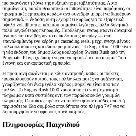
πιο ακανόνιστη λόγω της αυξημένης μεταβλητότητας. Αυτό
σημαίνει ότι, παρότι θεωρητικά οι πιθανότητες είναι παρόμοιες, οι
πραγματικές εμπειρίες κερδών ανά συνεδρία μπορεί να διαφέρουν
σημαντικά. Η έκδοση αυτή ξεχωρίζει κυρίως για το εξαιρετικά
υψηλό volatility της, κάτι που σημαίνει λιγότερες, αλλά δυνητικά
πολύ μεγαλύτερες πληρωμές. Παράλληλα, ενσωματώνει δυναμικά
features που ανεβάζουν το επίπεδο του gameplay — από
επαναλαμβανόμενα κέρδη με cascading reels, μέχρι ενισχυμένους
πολλαπλασιαστές και ιδιαίτερα μπόνους. Το Sugar Run 1000 είναι
η νέα έκδοση του δημοφιλούς κουλοχέρη Sweets Rush από την
Pragmatic Play, σχεδιασμένη για να προσφέρει μια ακόμα” “πιο
έντονη και συναρπαστική εμπειρία.
Η προσμονή αυξάνεται με κάθε ανατροπή, καθώς οι παίκτες
παρακολουθούν αυτούς τους πολλαπλασιαστές να αυξάνονται,
γνωρίζοντας ότι ένα μεγάλο κέρδος μπορεί να είναι προ των
πυλών. Το Sugars Rush 1000 χρησιμοποιεί έναν μηχανισμό
πληρωμών κατά συστάδες αντί των παραδοσιακών γραμμών
πληρωμής. Οι παίκτες πρέπει να τοποθετήσουν ομάδες από 5 ή
περισσότερα ίδια σύμβολα οπουδήποτε στο πλέγμα 7×7 για να
δημιουργήσουν νικηφόρους συνδυασμούς.
Πληροφορίες Παιχνιδιού