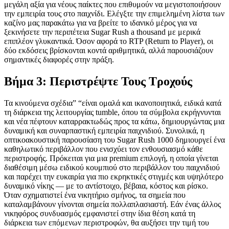
μεγάλη αξία για νέους παίκτες που επιθυμούν να μεγιστοποιήσουν
την εμπειρία τους στο παιχνίδι. Ελέγξτε την επιμελημένη λίστα των
καζίνο μας παρακάτω για να βρείτε το ιδανικό μέρος για να
ξεκινήσετε την περιπέτεια Sugar Rush a thousand με μερικά
επιπλέον γλυκαντικά. Όσον αφορά το RTP (Return to Player), οι
δύο εκδόσεις βρίσκονται κοντά αριθμητικά, αλλά παρουσιάζουν
σημαντικές διαφορές στην πράξη.
Βήμα 3: Περιστρέψτε Τους Τροχούς
Τα κινούμενα σχέδια” “είναι ομαλά και ικανοποιητικά, ειδικά κατά
τη διάρκεια της λειτουργίας tumble, όπου τα σύμβολα εκρήγνυνται
και νέα πέφτουν καταρρακτωδώς προς τα κάτω, δημιουργώντας μια
δυναμική και συναρπαστική εμπειρία παιχνιδιού. Συνολικά, η
οπτικοακουστική παρουσίαση του Sugar Rush 1000 δημιουργεί ένα
καθηλωτικό περιβάλλον που ενισχύει τον ενθουσιασμό κάθε
περιστροφής. Πρόκειται για μια premium επιλογή, η οποία γίνεται
διαθέσιμη μέσω ειδικού κουμπιού στο περιβάλλον του παιχνιδιού
και παρέχει την ευκαιρία για πιο εκρηκτικές στιγμές και υψηλότερο
δυναμικό νίκης — με το αντίστοιχο, βέβαια, κόστος και ρίσκο.
Όταν σχηματιστεί ένα νικητήριο σμήνος, τα σημεία που
καταλαμβάνουν γίνονται σημεία πολλαπλασιαστή. Εάν ένας άλλος
νικηφόρος συνδυασμός εμφανιστεί στην ίδια θέση κατά τη
διάρκεια των επόμενων περιστροφών, θα αυξήσει την τιμή του