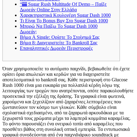
“🎰 Sugar Rush Multitude Of Demo – Παίξε
Δωρεάν Online Στην Ελλάδα
Χαρακτηριστικά Κουλοχέρη Sugar Dash 1000
Τι Είναι Το Bonus Buy Στο Sugar Dash 1000
Μπορώ Να Παίξω Το Sugar Dash 1000
Δωρεάν;
Βήμα A Single: Ορίστε Το Στοίχημά Σας
Βήμα 8: Διαχειριστείτε Το Bankroll Σας
Επαναληπτικές Δωρεάν Περιστροφές
Όταν χρησιμοποιείτε το αυτόματο παιχνίδι, βεβαιωθείτε ότι έχετε
ορίσει όρια απωλειών και κερδών για να διαχειριστείτε
αποτελεσματικά το bankroll σας. Κάθε περιστροφή στο Glucose
Rush 1000 είναι μια ευκαιρία για πολλαπλά κέρδη λόγω της
λειτουργίας των τροχών που ανατρέπονται, οπότε παρακολουθήστε
προσεκτικά την εξέλιξη της δράσης. Τα γραφικά είναι φωτεινά,
χαρούμενα και ξεχειλίζουν από ζαχαρένιες λεπτομέρειες που
ζωντανεύουν τον κόσμο των γλυκών. Κάθε σύμβολο είναι
σχολαστικά σχεδιασμένο, από τα ζαχαρωτά αρκουδάκια με τα
ξεχωριστά τους χρώματα μέχρι τα λαμπερά κομμάτια καραμέλας.
Το φόντο παρουσιάζει ένα ονειρικό τοπίο από καραμέλες που
προσθέτει βάθος στη συνολική οπτική εμπειρία. Τα εντυπωσιακά
γραφικά συνοδεύονται από ένα παιχνιδιάρικο soundtrack με