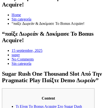
Acquire!
Home
Sin categoría
“παίξε Δωρεάν & Δοκίμασε Το Bonus Acquire!
“παίξε Δωρεάν & Δοκίμασε Το Bonus
Acquire!
Posted
15 septiembre, 2025
on
super
No Comments
Sin categoría
Sugar Rush One Thousand Slot Από Την
Pragmatic Play Παίξτε Demo Δωρεάν”
Content
Τι Είναι Το Bonus Acquire Στο Sugar Dash